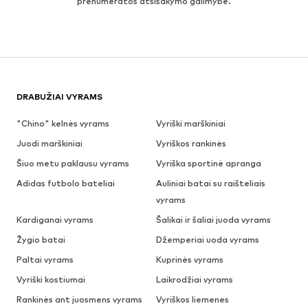
prenumeratos atsisakymo galimybe.
DRABUŽIAI VYRAMS
"Chino" kelnės vyrams
Vyriški marškiniai
Juodi marškiniai
Vyriškos rankinės
Šiuo metu paklausu vyrams
Vyriška sportinė apranga
Adidas futbolo bateliai
Auliniai batai su raišteliais
vyrams
Kardiganai vyrams
Šalikai ir šaliai juoda vyrams
Žygio batai
Džemperiai uoda vyrams
Paltai vyrams
Kuprinės vyrams
Vyriški kostiumai
Laikrodžiai vyrams
Rankinės ant juosmens vyrams
Vyriškos liemenes