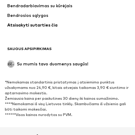
Apatiniai
Megztiniai
Bendradarbiavimas su kūrėjais
Kostiumai ir švarkai
Paltai
Bendrosios sąlygos
Maudymosi drabužiai
Dideli dydžiai
Atsisakyti sutarties čia
Proginiai
Išskirtiniai
Antrinis panaudojimas
BATAI
SAUGUS APSIPIRKIMAS
Naujienos
Šiuo metu paklausu
Su mumis tavo duomenys saugūs!
Batai ir auliniai batai
Sportbačiai
Bateliai
Sportiniai batai
*Nemokamas standartinis pristatymas į atsiėmimo punktus
Atviri batai
Išskirtiniai
užsakymams nuo 24,90 €, kitais atvejais taikomas 3,90 € siuntimo ir
aptarnavimo mokestis.
Žemiausia kaina per paskutines 30 dienų iki kainos sumažinimo.
SPORTAS
****Nemokamai iš visų Lietuvos tinklų. Skambučiams iš užsienio gali
būti taikomi mokesčiai.
Sportiniai drabužiai
Sporto šakos
******Visos kainos nurodytos su PVM.
Sportiniai batai
Sportinės kuprinės ir krepšiai
Aksesuarai sportui