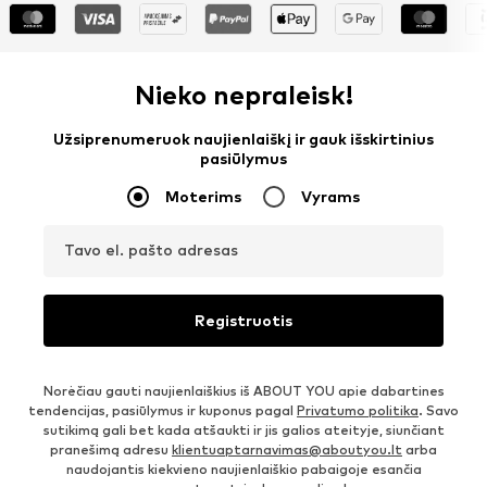
Nieko nepraleisk!
Užsiprenumeruok naujienlaiškį ir gauk išskirtinius
pasiūlymus
Moterims
Vyrams
Tavo el. pašto adresas
Registruotis
Norėčiau gauti naujienlaiškius iš ABOUT YOU apie dabartines
tendencijas, pasiūlymus ir kuponus pagal
Privatumo politika
. Savo
sutikimą gali bet kada atšaukti ir jis galios ateityje, siunčiant
pranešimą adresu
klientuaptarnavimas@aboutyou.lt
arba
naudojantis kiekvieno naujienlaiškio pabaigoje esančia