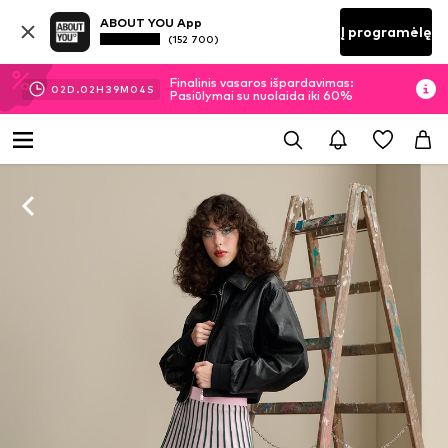
ABOUT YOU App
Į programėlę
(152 700)
Finalinis vasaros išpardavimas:
02
D.
02
H
39
M
03
S
Pasiūlymai su nuolaida iki 60%