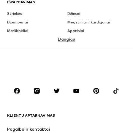
IŠPARDAVIMAS
Striukės
Džinsai
Džemperiai
Megztiniai ir kardiganai
Marškinėliai
Apatiniai
Daugiau
Kelnės
Marškiniai
Paltai
Kostiumai ir švarkai
Maudymosi drabužiai
Dideli dydžiai
Batai
Sportas
Aksesuarai
Premium
DRABUŽIAI
Naujienos
Šiuo metu paklausu
Marškinėliai
Džinsai
KLIENTŲ APTARNAVIMAS
Striukės
Treningo dalys
Kelnės
Marškiniai
Pagalba ir kontaktai