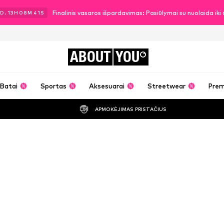
Finalinis vasaros išpardavimas: Pasiūlymai su nuolaida ik
D.
13
H
08
M
41
S
ABOUT
YOU
Batai
Sportas
Aksesuarai
Streetwear
Pre
APMOKĖJIMAS PRISTAČIUS
Jannik Stutze