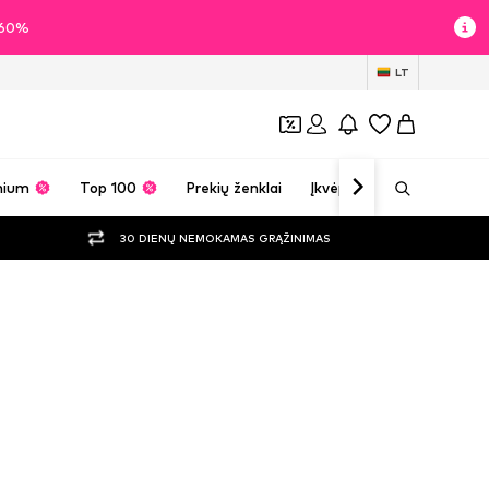
i 60%
LT
mium
Top 100
Prekių ženklai
Įkvėpimas
30 DIENŲ NEMOKAMAS GRĄŽINIMAS
nberger drabužiai