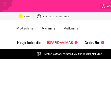
03
Outlet
Kontaktai ir pagalba
Moterims
Vyrams
Vaikams
Nauja kolekcija
IŠPARDAVIMAS
Drabužiai
NEMOKAMAS PRISTATYMAS* IR GRĄŽINIMAS