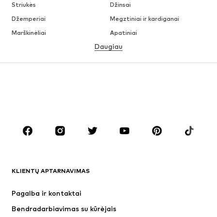
Striukės
Džinsai
Džemperiai
Megztiniai ir kardiganai
Marškinėliai
Apatiniai
Daugiau
Kelnės
Marškiniai
Paltai
Kostiumai ir švarkai
Maudymosi drabužiai
Dideli dydžiai
Batai
Sportas
Aksesuarai
Premium
DRABUŽIAI
Naujienos
Šiuo metu paklausu
Marškinėliai
Džinsai
KLIENTŲ APTARNAVIMAS
Striukės
Treningo dalys
Kelnės
Marškiniai
Pagalba ir kontaktai
Apatiniai
Megztiniai
Bendradarbiavimas su kūrėjais
Kostiumai ir švarkai
Paltai