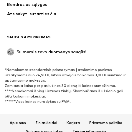
Bendrosios sąlygos
Maudymosi drabužiai
Dideli dydžiai
Atsisakyti sutarties čia
Proginiai
Išskirtiniai
Antrinis panaudojimas
BATAI
SAUGUS APSIPIRKIMAS
Naujienos
Šiuo metu paklausu
Su mumis tavo duomenys saugūs!
Batai ir auliniai batai
Sportbačiai
Bateliai
Sportiniai batai
*Nemokamas standartinis pristatymas į atsiėmimo punktus
Atviri batai
Išskirtiniai
užsakymams nuo 24,90 €, kitais atvejais taikomas 3,90 € siuntimo ir
aptarnavimo mokestis.
Žemiausia kaina per paskutines 30 dienų iki kainos sumažinimo.
SPORTAS
****Nemokamai iš visų Lietuvos tinklų. Skambučiams iš užsienio gali
būti taikomi mokesčiai.
Sportiniai drabužiai
Sporto šakos
******Visos kainos nurodytos su PVM.
Sportiniai batai
Sportinės kuprinės ir krepšiai
Aksesuarai sportui
Apie mus
Žiniasklaidai
Karjera
Privatumo politika
AKSESUARAI
Sąlygos ir nuostatos
Teisinė informacija