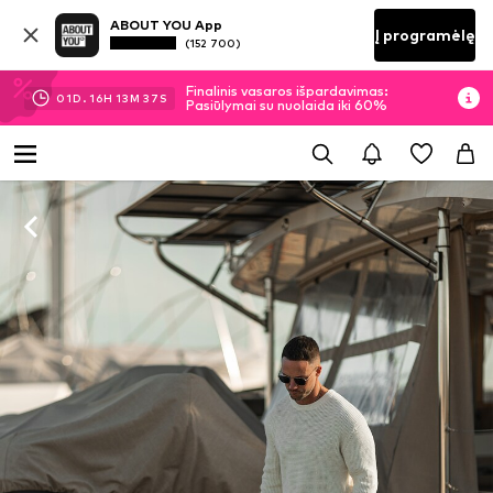
ABOUT YOU App
Į programėlę
(152 700)
Finalinis vasaros išpardavimas:
01
D.
16
H
13
M
36
S
Pasiūlymai su nuolaida iki 60%