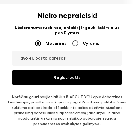
Nieko nepraleisk!
Užsiprenumeruok naujienlaiškį ir gauk išskirtinius
pasiūlymus
Moterims
Vyrams
Tavo el. pašto adresas
Registruotis
Norėčiau gauti naujienlaiškius iš ABOUT YOU apie dabartines
tendencijas, pasiūlymus ir kuponus pagal
Privatumo politika
. Savo
sutikimą gali bet kada atšaukti ir jis galios ateityje, siunčiant
pranešimą adresu
klientuaptarnavimas@aboutyou.lt
arba
naudojantis kiekvieno naujienlaiškio pabaigoje esančia
prenumeratos atsisakymo galimybe.