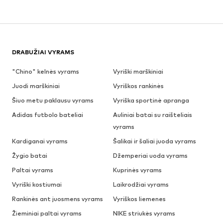
DRABUŽIAI VYRAMS
"Chino" kelnės vyrams
Vyriški marškiniai
Juodi marškiniai
Vyriškos rankinės
Šiuo metu paklausu vyrams
Vyriška sportinė apranga
Adidas futbolo bateliai
Auliniai batai su raišteliais
vyrams
Kardiganai vyrams
Šalikai ir šaliai juoda vyrams
Žygio batai
Džemperiai uoda vyrams
Paltai vyrams
Kuprinės vyrams
Vyriški kostiumai
Laikrodžiai vyrams
Rankinės ant juosmens vyrams
Vyriškos liemenes
Žieminiai paltai vyrams
NIKE striukės vyrams