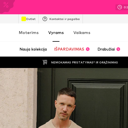
0
Outlet
Kontaktai ir pagalba
Moterims
Vyrams
Vaikams
Nauja kolekcija
IŠPARDAVIMAS
Drabužiai
NEMOKAMAS PRISTATYMAS* IR GRĄŽINIMAS