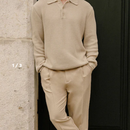
1
/
3