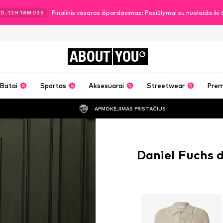
Finalinis vasaros išpardavimas: Pasiūlymai su nuolaida ik
2
D.
12
H
18
M
02
S
ABOUT
YOU
Batai
Sportas
Aksesuarai
Streetwear
Pre
APMOKĖJIMAS PRISTAČIUS
Daniel Fuchs 