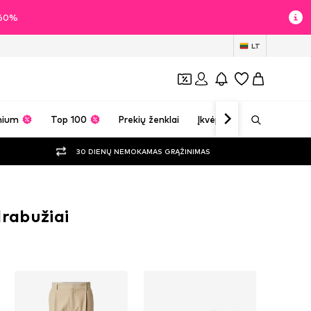
i 60%
LT
mium
Top 100
Prekių ženklai
Įkvėpimas
30 DIENŲ NEMOKAMAS GRĄŽINIMAS
drabužiai