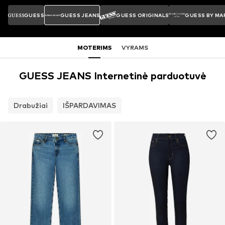
GUESS
GUESS JEANS
GUESS ORIGINALS
GUESS BY MA
MOTERIMS
VYRAMS
GUESS JEANS Internetinė parduotuvė
Drabužiai
IŠPARDAVIMAS