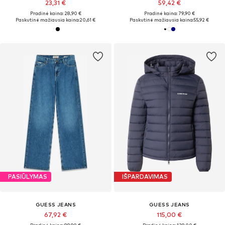
23,31 €
59,42 €
Pradinė kaina: 28,90 €
Pradinė kaina: 79,90 €
Paskutinė mažiausia kaina:
20,61 €
Paskutinė mažiausia kaina:
55,92 €
PASIŪLYMAS
IŠPARDAVIMAS
GUESS JEANS
GUESS JEANS
67,92 €
115,00 €