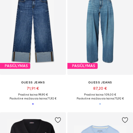
PASIŪLYMAS
PASIŪLYMAS
GUESS JEANS
GUESS JEANS
71,91 €
87,20 €
Pradinė kaina: 99,90 €
Pradinė kaina: 109,00 €
Paskutinė mažiausia kaina:
71,92 €
Paskutinė mažiausia kaina:
75,92 €