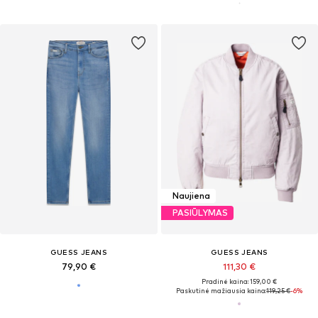
Naujiena
PASIŪLYMAS
GUESS JEANS
GUESS JEANS
79,90 €
111,30 €
Pradinė kaina: 159,00 €
Paskutinė mažiausia kaina:
119,25 €
-6%