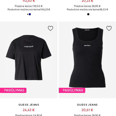
112,50 €
20,23 €
Pradinė kaina: 139,00 €
Pradinė kaina: 28,90 €
Paskutinė mažiausia kaina:
106,25 €
Paskutinė mažiausia kaina:
18,32 €
PASIŪLYMAS
PASIŪLYMAS
GUESS JEANS
GUESS JEANS
24,43 €
20,61 €
Pradinė kaina: 34,90 €
Pradinė kaina: 28,90 €