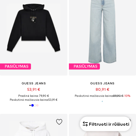
PASIŪLYMAS
PASIŪLYMAS
GUESS JEANS
GUESS JEANS
53,91 €
80,91 €
Pradinė kaina: 79,90 €
Paskutinė mažiausia kaina:
89,90 €
-10%
Paskutinė mažiausia kaina:
53,91 €
Filtruoti ir rūšiuoti