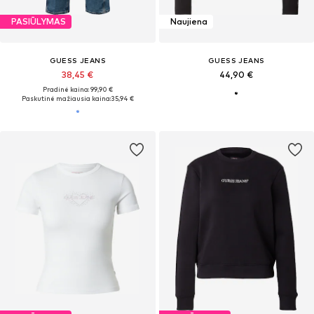
PASIŪLYMAS
Naujiena
GUESS JEANS
GUESS JEANS
38,45 €
44,90 €
Pradinė kaina: 99,90 €
Paskutinė mažiausia kaina:
35,94 €