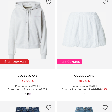
IŠPARDAVIMAS
PASIŪLYMAS
GUESS JEANS
GUESS JEANS
69,90 €
28,74 €
Pradinė kaina: 99,90 €
Pradinė kaina: 79,90 €
Paskutinė mažiausia kaina:
63,68 €
Paskutinė mažiausia kaina:
33,53 €
-14%