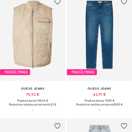
PASIŪLYMAS
PASIŪLYMAS
GUESS JEANS
GUESS JEANS
75,92 €
62,91 €
Pradinė kaina: 119,00 €
Pradinė kaina: 79,90 €
Paskutinė mažiausia kaina:
46,32 €
Paskutinė mažiausia kaina:
55,93 €