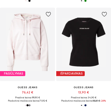
PASIŪLYMAS
IŠPARDAVIMAS
GUESS JEANS
GUESS JEANS
76,42 €
13,90 €
Pradinė kaina: 99,90 €
Pradinė kaina: 34,90 €
Paskutinė mažiausia kaina:
71,92 €
Paskutinė mažiausia kaina:
18,81 €
-26%