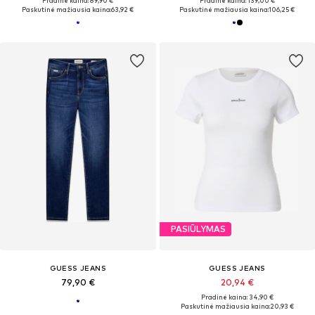
Pradinė kaina: 89,90 €
Pradinė kaina: 139,00 €
Paskutinė mažiausia kaina:
63,92 €
Paskutinė mažiausia kaina:
106,25 €
PASIŪLYMAS
GUESS JEANS
GUESS JEANS
79,90 €
20,94 €
Pradinė kaina: 34,90 €
Paskutinė mažiausia kaina:
20,93 €