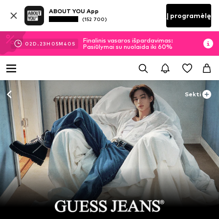
ABOUT YOU App
Į programėlę
(152 700)
Finalinis vasaros išpardavimas:
02
D.
23
H
05
M
38
S
Pasiūlymai su nuolaida iki 60%
Sekti