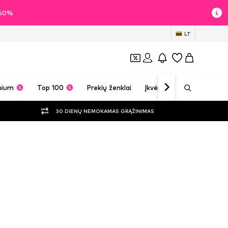
i 60%
LT
mium
Top 100
Prekių ženklai
Įkvėpimas
30 DIENŲ NEMOKAMAS GRĄŽINIMAS
drabužiai