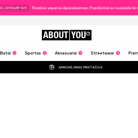
Finalinis vasaros išpardavimas: Pasiūlymai su nuolaida ik
1
D.
22
H
54
M
14
S
ABOUT
YOU
Batai
Sportas
Aksesuarai
Streetwear
Pre
APMOKĖJIMAS PRISTAČIUS
Daniel Fuchs 