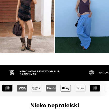
APMOKĖJIMAS PRISTAČIUS
30 DIENŲ 
Nieko nepraleisk!