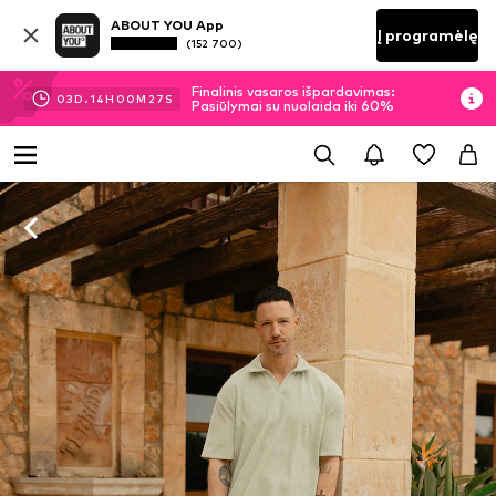
ABOUT YOU App
Į programėlę
(152 700)
Finalinis vasaros išpardavimas:
03
D.
14
H
00
M
26
S
Pasiūlymai su nuolaida iki 60%