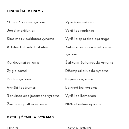
DRABUŽIAI VYRAMS
"Chino" kelnės vyrams
Vyriški marškiniai
Juodi marškiniai
Vyriškos rankinės
Šiuo metu paklausu vyrams
Vyriška sportinė apranga
Adidas futbolo bateliai
Auliniai batai su raišteliais
vyrams
Kardiganai vyrams
Šalikai ir šaliai juoda vyrams
Žygio batai
Džemperiai uoda vyrams
Paltai vyrams
Kuprinės vyrams
Vyriški kostiumai
Laikrodžiai vyrams
Rankinės ant juosmens vyrams
Vyriškos liemenes
Žieminiai paltai vyrams
NIKE striukės vyrams
PREKIŲ ŽENKLAI VYRAMS
LEVI'S
JACK & JONES