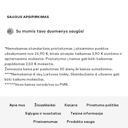
Antrinis panaudojimas
BATAI
SAUGUS APSIPIRKIMAS
Naujienos
Šiuo metu paklausu
Su mumis tavo duomenys saugūs!
Batai ir auliniai batai
Sportbačiai
Bateliai
Sportiniai batai
*Nemokamas standartinis pristatymas į atsiėmimo punktus
Atviri batai
Išskirtiniai
užsakymams nuo 24,90 €, kitais atvejais taikomas 3,90 € siuntimo ir
aptarnavimo mokestis. Pristatymui į namus gali būti taikomas
papildomas 2,50 € mokestis.
SPORTAS
Žemiausia kaina per paskutines 30 dienų iki kainos sumažinimo.
****Nemokamai iš visų Lietuvos tinklų. Skambučiams iš užsienio gali
Sportiniai drabužiai
Sporto šakos
būti taikomi mokesčiai.
******Visos kainos nurodytos su PVM.
Sportiniai batai
Sportinės kuprinės ir krepšiai
Aksesuarai sportui
Apie mus
Žiniasklaidai
Karjera
Privatumo politika
AKSESUARAI
Sąlygos ir nuostatos
Teisinė informacija
Naujienos
Kepurės
Prieinamumas
Produkto sauga
Diržai
Krepšiai ir kuprinės