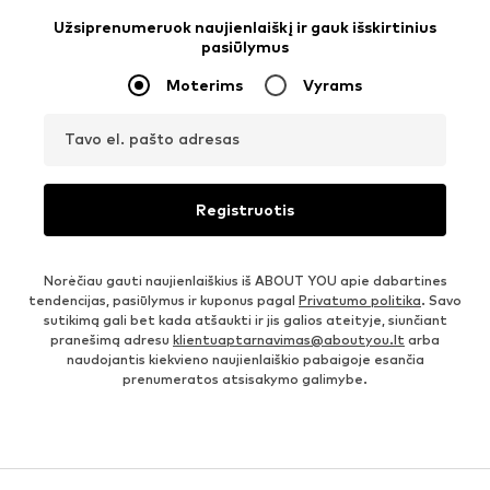
Užsiprenumeruok naujienlaiškį ir gauk išskirtinius
pasiūlymus
Moterims
Vyrams
Tavo el. pašto adresas
Registruotis
Norėčiau gauti naujienlaiškius iš ABOUT YOU apie dabartines
tendencijas, pasiūlymus ir kuponus pagal
Privatumo politika
. Savo
sutikimą gali bet kada atšaukti ir jis galios ateityje, siunčiant
pranešimą adresu
klientuaptarnavimas@aboutyou.lt
arba
naudojantis kiekvieno naujienlaiškio pabaigoje esančia
prenumeratos atsisakymo galimybe.