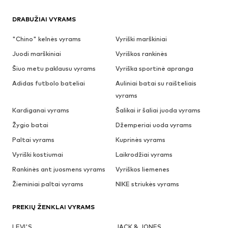
DRABUŽIAI VYRAMS
"Chino" kelnės vyrams
Vyriški marškiniai
Juodi marškiniai
Vyriškos rankinės
Šiuo metu paklausu vyrams
Vyriška sportinė apranga
Adidas futbolo bateliai
Auliniai batai su raišteliais
vyrams
Kardiganai vyrams
Šalikai ir šaliai juoda vyrams
Žygio batai
Džemperiai uoda vyrams
Paltai vyrams
Kuprinės vyrams
Vyriški kostiumai
Laikrodžiai vyrams
Rankinės ant juosmens vyrams
Vyriškos liemenes
Žieminiai paltai vyrams
NIKE striukės vyrams
PREKIŲ ŽENKLAI VYRAMS
LEVI'S
JACK & JONES