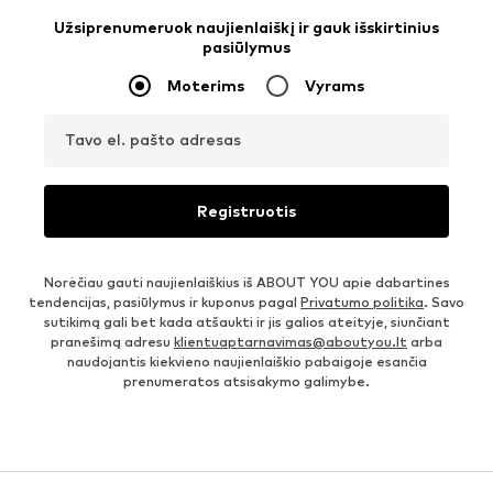
Užsiprenumeruok naujienlaiškį ir gauk išskirtinius
pasiūlymus
Moterims
Vyrams
Tavo el. pašto adresas
Registruotis
Norėčiau gauti naujienlaiškius iš ABOUT YOU apie dabartines
tendencijas, pasiūlymus ir kuponus pagal
Privatumo politika
. Savo
sutikimą gali bet kada atšaukti ir jis galios ateityje, siunčiant
pranešimą adresu
klientuaptarnavimas@aboutyou.lt
arba
naudojantis kiekvieno naujienlaiškio pabaigoje esančia
prenumeratos atsisakymo galimybe.