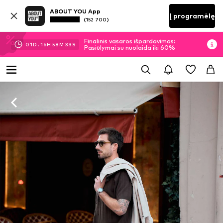
ABOUT YOU App
Į programėlę
(152 700)
Finalinis vasaros išpardavimas:
01
D.
16
H
58
M
32
S
Pasiūlymai su nuolaida iki 60%