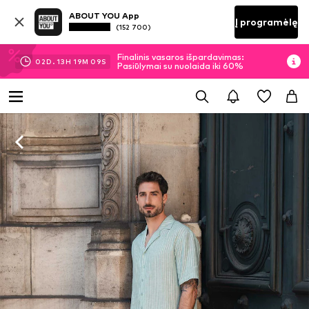
ABOUT YOU App
Į programėlę
(152 700)
Finalinis vasaros išpardavimas:
02
D.
13
H
19
M
08
S
Pasiūlymai su nuolaida iki 60%