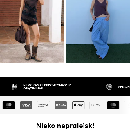
APMOKĖJIMAS PRISTAČIUS
30 DIENŲ 
Nieko nepraleisk!