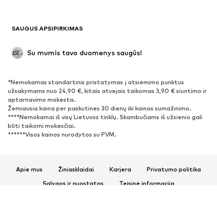
Antrinis panaudojimas
BATAI
SAUGUS APSIPIRKIMAS
Naujienos
Šiuo metu paklausu
Su mumis tavo duomenys saugūs!
Batai ir auliniai batai
Sportbačiai
Bateliai
Sportiniai batai
*Nemokamas standartinis pristatymas į atsiėmimo punktus
Atviri batai
Išskirtiniai
užsakymams nuo 24,90 €, kitais atvejais taikomas 3,90 € siuntimo ir
aptarnavimo mokestis.
Žemiausia kaina per paskutines 30 dienų iki kainos sumažinimo.
SPORTAS
****Nemokamai iš visų Lietuvos tinklų. Skambučiams iš užsienio gali
būti taikomi mokesčiai.
Sportiniai drabužiai
Sporto šakos
******Visos kainos nurodytos su PVM.
Sportiniai batai
Sportinės kuprinės ir krepšiai
Aksesuarai sportui
Apie mus
Žiniasklaidai
Karjera
Privatumo politika
AKSESUARAI
Sąlygos ir nuostatos
Teisinė informacija
Prieinamumas
Produkto sauga
Naujienos
Kepurės
© 2026 ABOUT YOU SE & Co. KG
Diržai
Krepšiai ir kuprinės