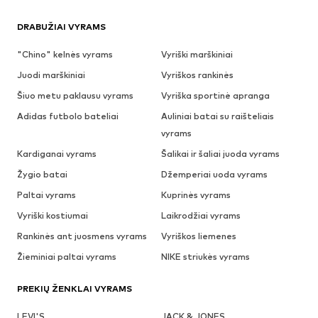
DRABUŽIAI VYRAMS
"Chino" kelnės vyrams
Vyriški marškiniai
Juodi marškiniai
Vyriškos rankinės
Šiuo metu paklausu vyrams
Vyriška sportinė apranga
Adidas futbolo bateliai
Auliniai batai su raišteliais
vyrams
Kardiganai vyrams
Šalikai ir šaliai juoda vyrams
Žygio batai
Džemperiai uoda vyrams
Paltai vyrams
Kuprinės vyrams
Vyriški kostiumai
Laikrodžiai vyrams
Rankinės ant juosmens vyrams
Vyriškos liemenes
Žieminiai paltai vyrams
NIKE striukės vyrams
PREKIŲ ŽENKLAI VYRAMS
LEVI'S
JACK & JONES