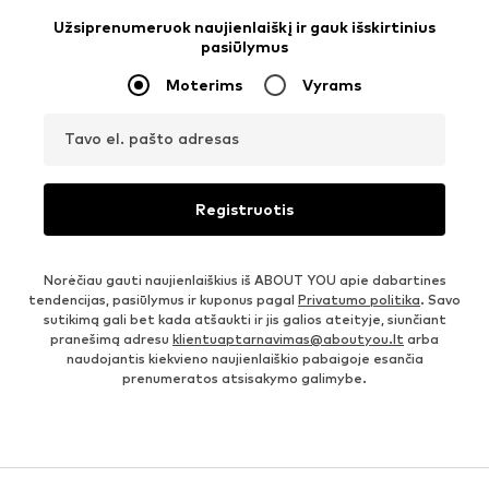
Užsiprenumeruok naujienlaiškį ir gauk išskirtinius
pasiūlymus
Moterims
Vyrams
Tavo el. pašto adresas
Registruotis
Norėčiau gauti naujienlaiškius iš ABOUT YOU apie dabartines
tendencijas, pasiūlymus ir kuponus pagal
Privatumo politika
. Savo
sutikimą gali bet kada atšaukti ir jis galios ateityje, siunčiant
pranešimą adresu
klientuaptarnavimas@aboutyou.lt
arba
naudojantis kiekvieno naujienlaiškio pabaigoje esančia
prenumeratos atsisakymo galimybe.