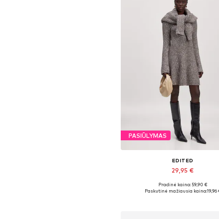
PASIŪLYMAS
EDITED
29,95 €
Pradinė kaina: 59,90 €
Galimi dydžiai: XS, S, M, L, X
Paskutinė mažiausia kaina:
19,96 
Į krepšelį