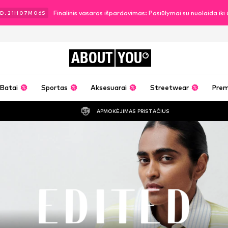
Finalinis vasaros išpardavimas: Pasiūlymai su nuolaida ik
D.
21
H
07
M
04
S
ABOUT
YOU
Batai
Sportas
Aksesuarai
Streetwear
Pre
APMOKĖJIMAS PRISTAČIUS