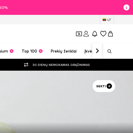
i 60%
LT
mium
Top 100
Prekių ženklai
Įkvėpimas
30 DIENŲ NEMOKAMAS GRĄŽINIMAS
SEKTI