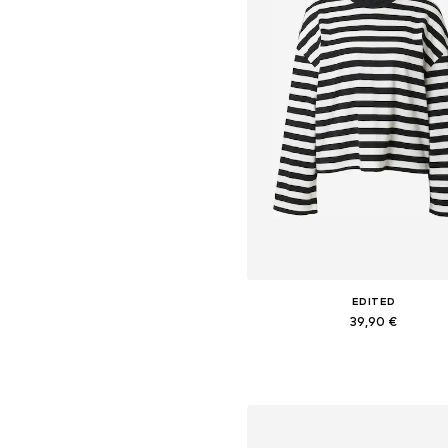
EDITED
39,90 €
Galimi dydžiai: XS, S, M, L, X
Į krepšelį