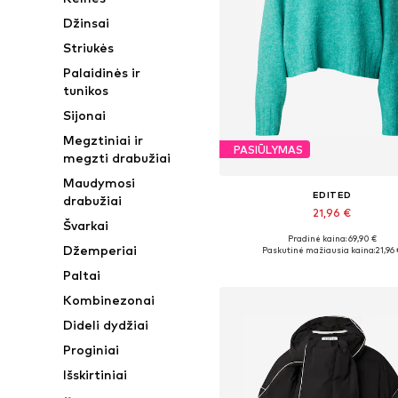
Džinsai
Striukės
Palaidinės ir
tunikos
Sijonai
Megztiniai ir
PASIŪLYMAS
megzti drabužiai
Maudymosi
EDITED
drabužiai
21,96 €
Švarkai
Pradinė kaina: 69,90 €
Galimi dydžiai: XS, S, M, L, X
Džemperiai
Paskutinė mažiausia kaina:
21,96 
Į krepšelį
Paltai
Kombinezonai
Dideli dydžiai
Proginiai
Išskirtiniai