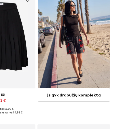
Įsigyk drabužių komplektą
TED
92 €
na: 59,90 €
4, 36, 38, 40, 42
ia kaina:
44,93 €
pšelį