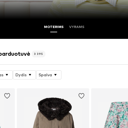
MOTERIMS
VYRAMS
 parduotuvė
3 395
as
Dydis
Spalva