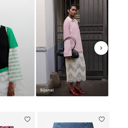
Sijonai
Kelnės