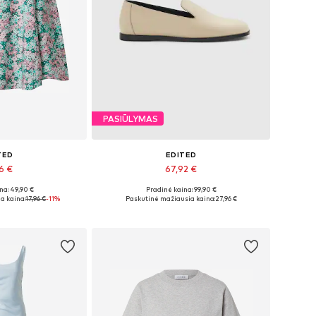
PASIŪLYMAS
TED
EDITED
96 €
67,92 €
na: 49,90 €
Pradinė kaina: 99,90 €
 34, 36, 38, 40
Galimi dydžiai: 36, 37, 38, 39, 40, 41
a kaina:
17,96 €
-11%
Paskutinė mažiausia kaina:
27,96 €
pšelį
Į krepšelį