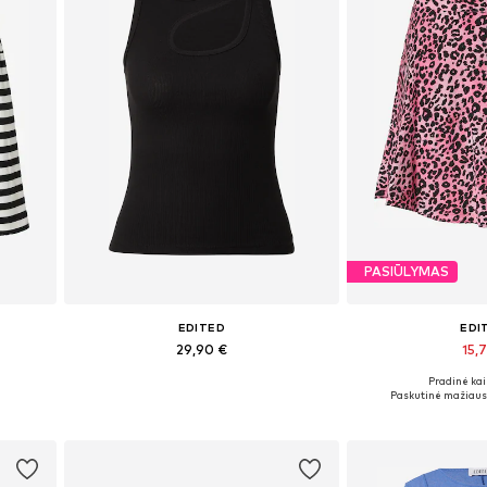
PASIŪLYMAS
EDITED
EDI
29,90 €
15,7
Pradinė kai
L
Galimi dydžiai: XS, S, M, L, XL
Galimi dydžiai:
Paskutinė mažiausi
Į krepšelį
Į kre