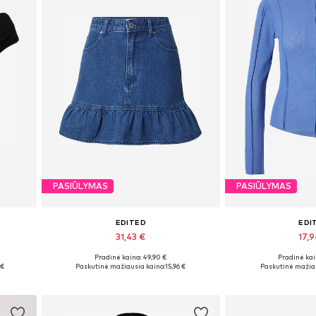
PASIŪLYMAS
PASIŪLYMAS
EDITED
EDI
31,43 €
17,
Pradinė kaina: 49,90 €
Pradinė kai
L
Galimi dydžiai: 34, 36, 38, 40, 42
Galimi dydžiai
 €
Paskutinė mažiausia kaina:
15,96 €
Paskutinė mažiau
Į krepšelį
Į kre