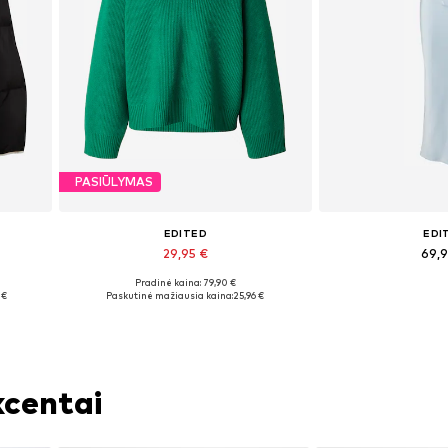
PASIŪLYMAS
EDITED
EDI
29,95 €
69,
Pradinė kaina: 79,90 €
Galimi dydžiai: XS, S, M, L
Galimi dydžiai: 3
 €
Paskutinė mažiausia kaina:
25,96 €
Į krepšelį
Į kre
kcentai