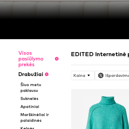
Visos
EDITED Internetinė
pasiūlymo
prekės
Drabužiai
Kaina
Išpardavim
Šiuo metu
paklausu
Suknelės
Apatiniai
Marškinėliai ir
palaidinės
Kelnės