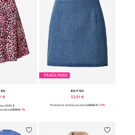
PASIŪLYMAS
TED
EDITED
1 €
53,91 €
Paskutinė mažiausia kaina:
59,90 €
-10%
na: 49,90 €
 34, 36, 38, 40
Galimi dydžiai: 34, 36, 38
a kaina:
15,96 €
-1%
pšelį
Į krepšelį