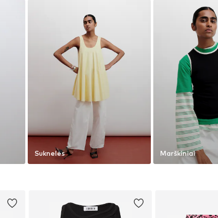
Suknelės
Marškiniai