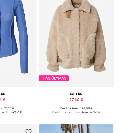
PASIŪLYMAS
TED
EDITED
94 €
47,60 €
na: 29,90 €
Pradinė kaina: 149,00 €
: XS, S, M, L
Galimi dydžiai: XS, S, M, L, XL
sia kaina:
9,56 €
Paskutinė mažiausia kaina:
47,60 €
pšelį
Į krepšelį