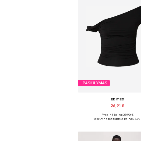
PASIŪLYMAS
EDITED
26,91 €
Pradinė kaina: 29,90 €
Galimi dydžiai: XS, S, M, L, X
Paskutinė mažiausia kaina:
23,92
Į krepšelį