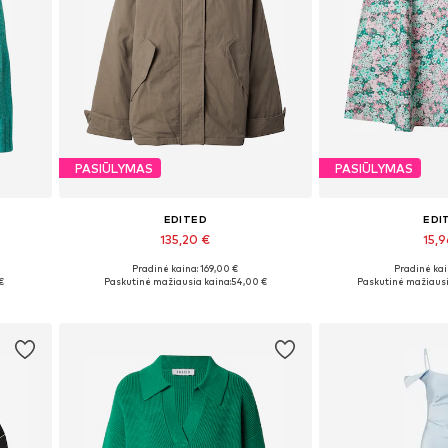
PASIŪLYMAS
PASIŪLYMAS
EDITED
EDI
135,20 €
15,
Pradinė kaina: 169,00 €
Pradinė kai
L
Galimi dydžiai: XS, S, M, L, XL
Galimi dydžiai:
€
Paskutinė mažiausia kaina:
54,00 €
Paskutinė mažiausi
Į krepšelį
Į kre