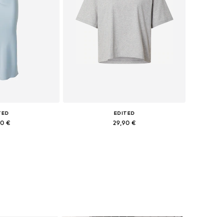
TED
EDITED
90 €
29,90 €
+
6
4, 36, 38, 40, 42
Galimi dydžiai: XS, S, M, L
pšelį
Į krepšelį