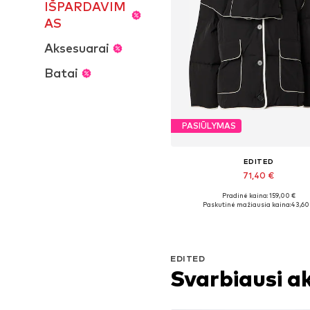
IŠPARDAVIM
AS
Aksesuarai
Batai
PASIŪLYMAS
EDITED
71,40 €
Pradinė kaina: 159,00 €
Galimi dydžiai: S, M, L
Paskutinė mažiausia kaina:
43,60
Į krepšelį
EDITED
Svarbiausi a