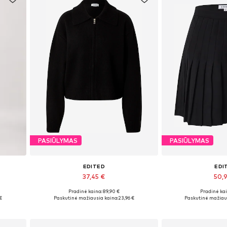
PASIŪLYMAS
PASIŪLYMAS
EDITED
EDI
37,45 €
50,
Pradinė kaina: 89,90 €
Pradinė kai
L
Galimi dydžiai: XS, S, M, L, XL
Galimi dydžiai: 3
€
Paskutinė mažiausia kaina:
23,96 €
Paskutinė mažiaus
Į krepšelį
Į kre