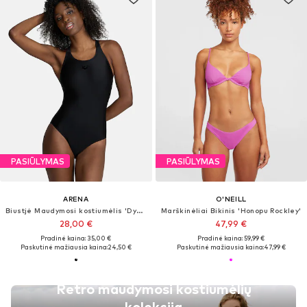
PASIŪLYMAS
PASIŪLYMAS
ARENA
O'NEILL
Biustjė Maudymosi kostiumėlis 'Dynamo'
Marškinėliai Bikinis 'Honopu Rockley'
28,00 €
47,99 €
Pradinė kaina: 35,00 €
Pradinė kaina: 59,99 €
Paskutinė mažiausia kaina:
24,50 €
Paskutinė mažiausia kaina:
47,99 €
Retro maudymosi kostiumėlių
kolekcija