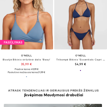
PASIŪLYMAS
O'NEILL
O'NEILL
Biustjė Bikinio viršutinė dalis 'Baay'
Trikampė Bikinis 'Essentials Capri Bondey'
35,99 €
54,99 €
Pradinė kaina: 49,99 €
Paskutinė mažiausia kaina:
31,99 €
ATRASK TENDENCIJAS IR GERIAUSIUS PREKĖS ŽENKLUS
Įkvėpimas Maudymosi drabužiai