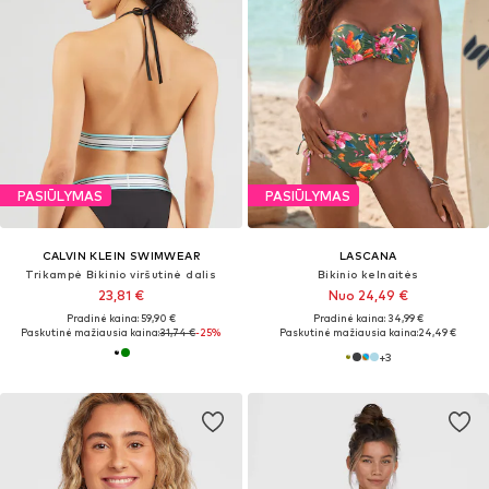
PASIŪLYMAS
PASIŪLYMAS
CALVIN KLEIN SWIMWEAR
LASCANA
Trikampė Bikinio viršutinė dalis
Bikinio kelnaitės
23,81 €
Nuo 24,49 €
Pradinė kaina: 59,90 €
Pradinė kaina: 34,99 €
Paskutinė mažiausia kaina:
31,74 €
-25%
Paskutinė mažiausia kaina:
24,49 €
+
3