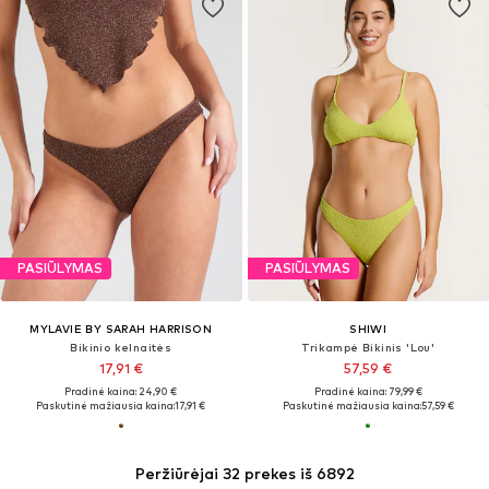
PASIŪLYMAS
PASIŪLYMAS
MYLAVIE BY SARAH HARRISON
SHIWI
Bikinio kelnaitės
Trikampė Bikinis 'Lou'
17,91 €
57,59 €
Pradinė kaina: 24,90 €
Pradinė kaina: 79,99 €
Paskutinė mažiausia kaina:
17,91 €
Paskutinė mažiausia kaina:
57,59 €
Peržiūrėjai 32 prekes iš 6892