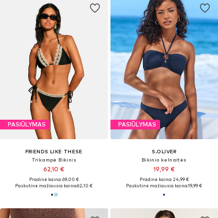
PASIŪLYMAS
PASIŪLYMAS
FRIENDS LIKE THESE
S.OLIVER
Trikampė Bikinis
Bikinio kelnaitės
62,10 €
19,99 €
Pradinė kaina: 69,00 €
Pradinė kaina: 24,99 €
Paskutinė mažiausia kaina:
62,10 €
Paskutinė mažiausia kaina:
19,99 €