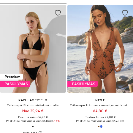
Premium
PASIŪLYMAS
PASIŪLYMAS
KARL LAGERFELD
NEXT
Trikampė Bikinio viršutinė dalis
Trikampė Uždaras maudymosi kostiumėlis
Nuo 35,94 €
64,80 €
Pradinė kaina: 59,90 €
Pradinė kaina: 72,00 €
Paskutinė mažiausia kaina:
41,93 €
-14%
Paskutinė mažiausia kaina:
64,80 €