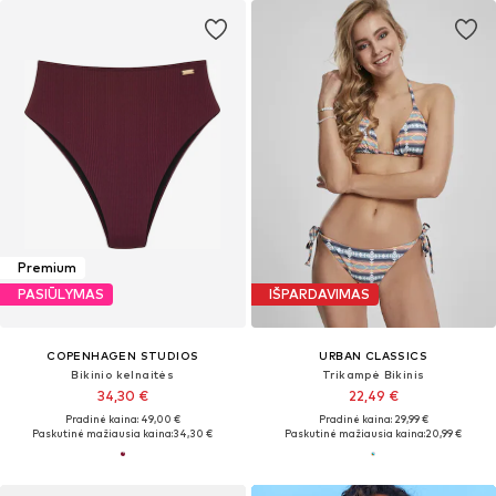
Premium
PASIŪLYMAS
IŠPARDAVIMAS
COPENHAGEN STUDIOS
URBAN CLASSICS
Bikinio kelnaitės
Trikampė Bikinis
34,30 €
22,49 €
Pradinė kaina: 49,00 €
Pradinė kaina: 29,99 €
Paskutinė mažiausia kaina:
34,30 €
Paskutinė mažiausia kaina:
20,99 €