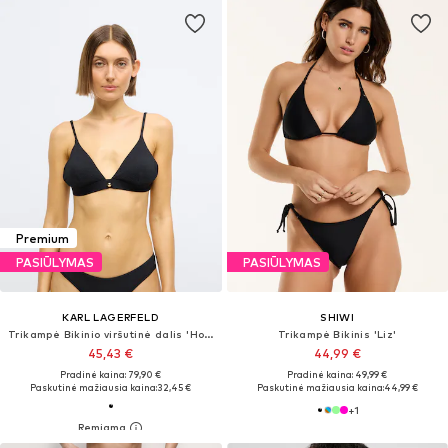
Premium
PASIŪLYMAS
PASIŪLYMAS
KARL LAGERFELD
SHIWI
Trikampė Bikinio viršutinė dalis 'Hotel'
Trikampė Bikinis 'Liz'
45,43 €
44,99 €
Pradinė kaina: 79,90 €
Pradinė kaina: 49,99 €
Paskutinė mažiausia kaina:
32,45 €
Paskutinė mažiausia kaina:
44,99 €
+
1