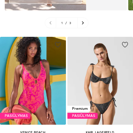
1
/
3
Premium
PASIŪLYMAS
PASIŪLYMAS
VENICE BEACH
KARL LAGERFELD