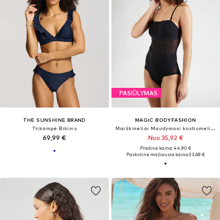
PASIŪLYMAS
THE SUNSHINE BRAND
MAGIC BODYFASHION
Trikampė Bikinis
Marškinėliai Maudymosi kostiumėlis 'Sheer & Sexy Body'
69,99 €
Nuo 35,92 €
Pradinė kaina: 44,90 €
Paskutinė mažiausia kaina:
33,68 €