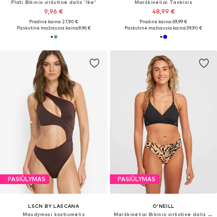
Plati Bikinio viršutinė dalis 'Ike'
Marškinėliai Tankinis
9,96 €
48,99 €
Pradinė kaina: 27,90 €
Pradinė kaina: 69,99 €
Paskutinė mažiausia kaina:
9,96 €
Paskutinė mažiausia kaina:
39,90 €
PASIŪLYMAS
PASIŪLYMAS
LSCN BY LASCANA
O'NEILL
Maudymosi kostiumėlis
Marškinėliai Bikinio viršutinė dalis 'Baay'