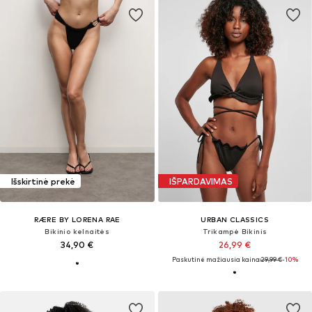
Išskirtinė prekė
IŠPARDAVIMAS
RÆRE BY LORENA RAE
URBAN CLASSICS
Bikinio kelnaitės
Trikampė Bikinis
34,90 €
26,99 €
Paskutinė mažiausia kaina:
29,99 €
-10%