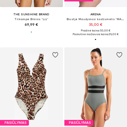
THE SUNSHINE BRAND
ARENA
Trikampė Bikinis 'Liz'
Biustjė Maudymosi kostiumėlis 'MAY LOW'
69,99 €
35,00 €
Pradinė kaina: 50,00 €
Paskutinė mažiausia kaina:
35,00 €
PASIŪLYMAS
PASIŪLYMAS