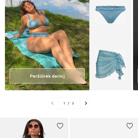
Peržiūrėk derinį
1
/
3