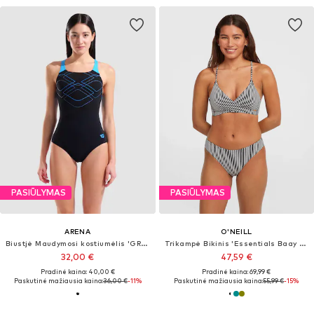
PASIŪLYMAS
PASIŪLYMAS
ARENA
O'NEILL
Biustjė Maudymosi kostiumėlis 'GRAPHIC'
Trikampė Bikinis 'Essentials Baay Maoi'
32,00 €
47,59 €
Pradinė kaina: 40,00 €
Pradinė kaina: 69,99 €
Paskutinė mažiausia kaina:
36,00 €
-11%
Paskutinė mažiausia kaina:
55,99 €
-15%