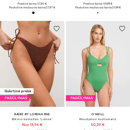
Pradinė kaina: 37,90 €
Pradinė kaina: 49,99 €
Paskutinė mažiausia kaina:
27,97 €
Paskutinė mažiausia kaina:
31,99 €
Išskirtinė prekė
PASIŪLYMAS
PASIŪLYMAS
RÆRE BY LORENA RAE
O'NEILL
Bikinio kelnaitės 'Lianne'
Maudymosi kostiumėlis
Nuo 13,96 €
50,39 €