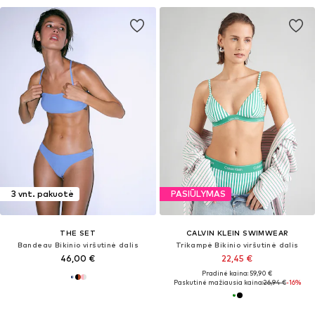
3 vnt. pakuotė
PASIŪLYMAS
THE SET
CALVIN KLEIN SWIMWEAR
Bandeau Bikinio viršutinė dalis
Trikampė Bikinio viršutinė dalis
46,00 €
22,45 €
Pradinė kaina: 59,90 €
Paskutinė mažiausia kaina:
26,94 €
-16%