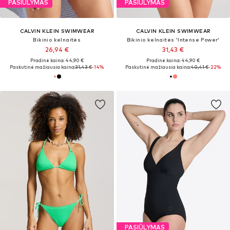
PASIŪLYMAS
PASIŪLYMAS
CALVIN KLEIN SWIMWEAR
CALVIN KLEIN SWIMWEAR
Bikinio kelnaitės
Bikinio kelnaitės 'Intense Power'
26,94 €
31,43 €
Pradinė kaina: 44,90 €
Pradinė kaina: 44,90 €
Paskutinė mažiausia kaina:
31,43 €
-14%
Paskutinė mažiausia kaina:
40,41 €
-22%
PASIŪLYMAS