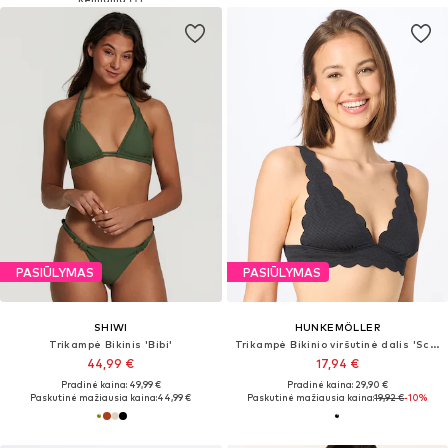
PASIŪLYMAS
PASIŪLYMAS
SHIWI
HUNKEMÖLLER
Trikampė Bikinis 'Bibi'
Trikampė Bikinio viršutinė dalis 'Scallop'
44,99 €
17,94 €
Pradinė kaina: 49,99 €
Pradinė kaina: 29,90 €
Paskutinė mažiausia kaina:
44,99 €
Paskutinė mažiausia kaina:
19,92 €
-10%