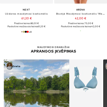
NEXT
ARENA
Uždaras maudymosi kostiumėlis
Biustjė Maudymosi kostiumėlis 'Mesh Equals'
61,20 €
42,00 €
Pradinė kaina: 68,00 €
Pradinė kaina: 70,00 €
Paskutinė mažiausia kaina:
61,20 €
Paskutinė mažiausia kaina:
42,00 €
+
8
MAUDYMOSI DRABUŽIAI
APRANGOS ĮKVĖPIMAS
Greta