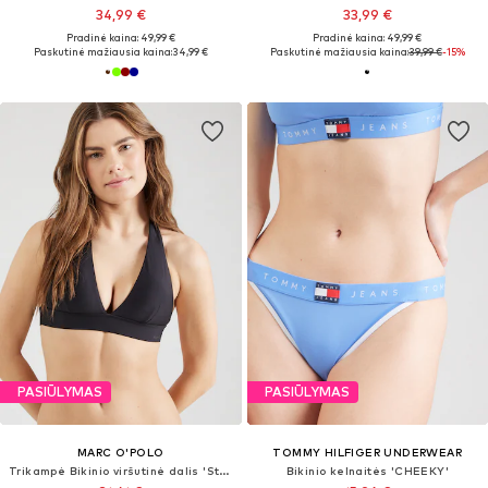
34,99 €
33,99 €
Pradinė kaina: 49,99 €
Pradinė kaina: 49,99 €
Paskutinė mažiausia kaina:
34,99 €
Paskutinė mažiausia kaina:
39,99 €
-15%
PASIŪLYMAS
PASIŪLYMAS
MARC O'POLO
TOMMY HILFIGER UNDERWEAR
Trikampė Bikinio viršutinė dalis 'Stockholm'
Bikinio kelnaitės 'CHEEKY'