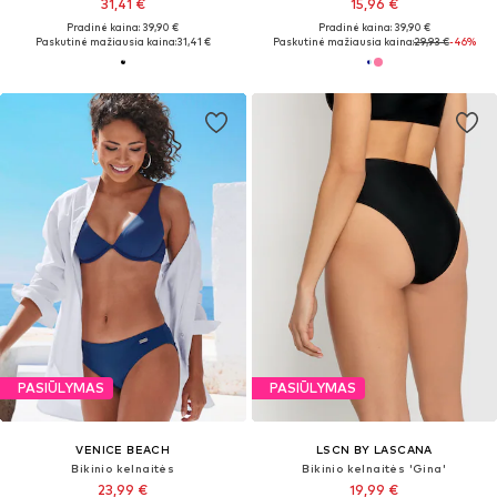
31,41 €
15,96 €
Pradinė kaina: 39,90 €
Pradinė kaina: 39,90 €
Paskutinė mažiausia kaina:
31,41 €
Paskutinė mažiausia kaina:
29,93 €
-46%
PASIŪLYMAS
PASIŪLYMAS
VENICE BEACH
LSCN BY LASCANA
Bikinio kelnaitės
Bikinio kelnaitės 'Gina'
23,99 €
19,99 €