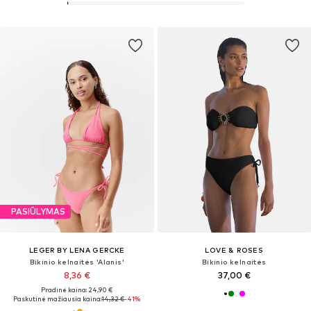
PASIŪLYMAS
LEGER BY LENA GERCKE
LOVE & ROSES
Bikinio kelnaitės 'Alanis'
Bikinio kelnaitės
8,36 €
37,00 €
Pradinė kaina: 24,90 €
Paskutinė mažiausia kaina:
14,32 €
-41%