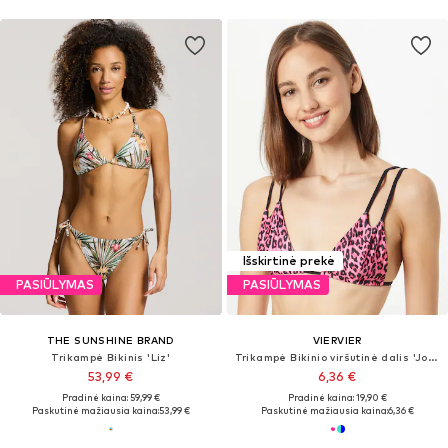
Išskirtinė prekė
PASIŪLYMAS
PASIŪLYMAS
THE SUNSHINE BRAND
VIERVIER
Trikampė Bikinis 'Liz'
Trikampė Bikinio viršutinė dalis 'Jody'
53,99 €
6,36 €
Pradinė kaina: 59,99 €
Pradinė kaina: 19,90 €
Paskutinė mažiausia kaina:
53,99 €
Paskutinė mažiausia kaina:
6,36 €