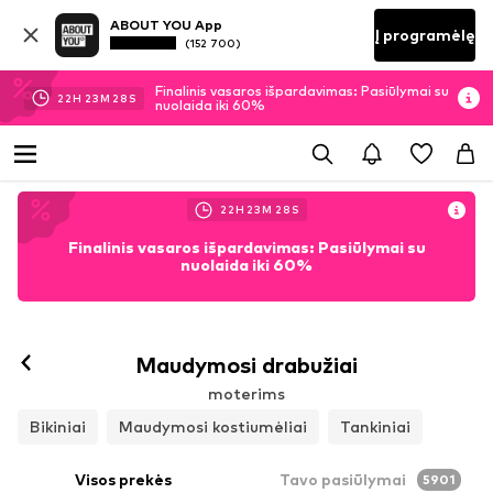
ABOUT YOU App
Į programėlę
(152 700)
Finalinis vasaros išpardavimas: Pasiūlymai su
22
H
23
M
24
S
nuolaida iki 60%
22
H
23
M
24
S
Finalinis vasaros išpardavimas: Pasiūlymai su
nuolaida iki 60%
Maudymosi drabužiai
moterims
Bikiniai
Maudymosi kostiumėliai
Tankiniai
Visos prekės
Tavo pasiūlymai
5901