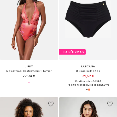
PASIŪLYMAS
LIPSY
LASCANA
Maudymosi kostiumėlis 'Florrie'
Bikinio kelnaitės
77,00 €
29,59 €
Pradinė kaina: 36,99 €
Paskutinė mažiausia kaina:
25,89 €