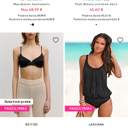
Maudymosi kostiumėlis
Plati Bikinio viršutinė dalis
Nuo 48,99 €
45,60 €
Pradinė kaina: 69,99 €
Pradinė kaina: 95,00 €
Paskutinė mažiausia kaina:
48,99 €
Paskutinė mažiausia kaina:
45,60 €
Išskirtinė prekė
PASIŪLYMAS
PASIŪLYMAS
EDITED
LASCANA