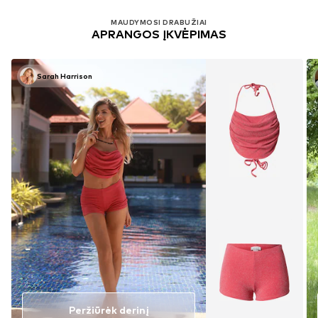
MAUDYMOSI DRABUŽIAI
APRANGOS ĮKVĖPIMAS
Sarah Harrison
Peržiūrėk derinį