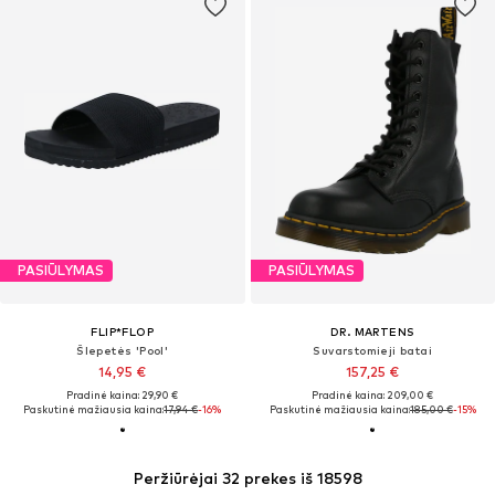
PASIŪLYMAS
PASIŪLYMAS
FLIP*FLOP
DR. MARTENS
Šlepetės 'Pool'
Suvarstomieji batai
14,95 €
157,25 €
Pradinė kaina: 29,90 €
Pradinė kaina: 209,00 €
Paskutinė mažiausia kaina:
17,94 €
-16%
Paskutinė mažiausia kaina:
185,00 €
-15%
Peržiūrėjai 32 prekes iš 18598