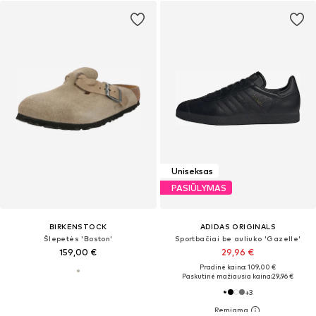
Uniseksas
PASIŪLYMAS
BIRKENSTOCK
ADIDAS ORIGINALS
Šlepetės 'Boston'
Sportbačiai be auliuko 'Gazelle'
159,00 €
29,96 €
Pradinė kaina: 109,00 €
Paskutinė mažiausia kaina:
29,96 €
+
3