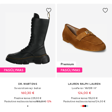
Premium
PASIŪLYMAS
PASIŪLYMAS
DR. MARTENS
LAUREN RALPH LAUREN
Suvarstomieji batai
Loaferai 'AVERI III'
160,30 €
124,00 €
Pradinė kaina: 229,00 €
Pradinė kaina: 155,00 €
Paskutinė mažiausia kaina:
183,20 €
-12%
Paskutinė mažiausia kaina:
124,00 €