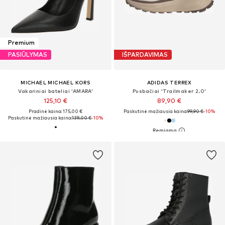
Premium
PASIŪLYMAS
IŠPARDAVIMAS
MICHAEL MICHAEL KORS
ADIDAS TERREX
Vakariniai bateliai 'AMARA'
Pusbačiai 'Trailmaker 2.0'
125,10 €
89,90 €
Pradinė kaina: 175,00 €
Paskutinė mažiausia kaina:
99,90 €
-10%
Paskutinė mažiausia kaina:
139,00 €
-10%