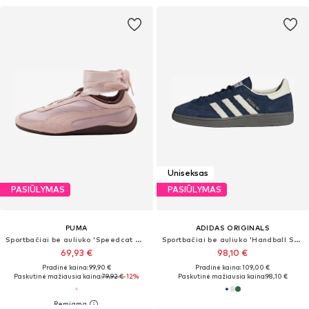
Uniseksas
PASIŪLYMAS
PASIŪLYMAS
PUMA
ADIDAS ORIGINALS
Sportbačiai be auliuko 'Speedcat Go Etoile'
Sportbačiai be auliuko 'Handball Spezial'
69,93 €
98,10 €
Pradinė kaina: 99,90 €
Pradinė kaina: 109,00 €
Paskutinė mažiausia kaina:
79,92 €
-12%
Paskutinė mažiausia kaina:
98,10 €