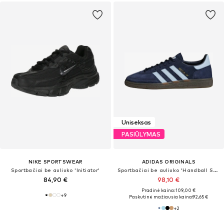
Uniseksas
PASIŪLYMAS
NIKE SPORTSWEAR
ADIDAS ORIGINALS
Sportbačiai be auliuko 'Initiator'
Sportbačiai be auliuko 'Handball Spezial'
84,90 €
98,10 €
Pradinė kaina: 109,00 €
+
9
Paskutinė mažiausia kaina:
92,65 €
+
2