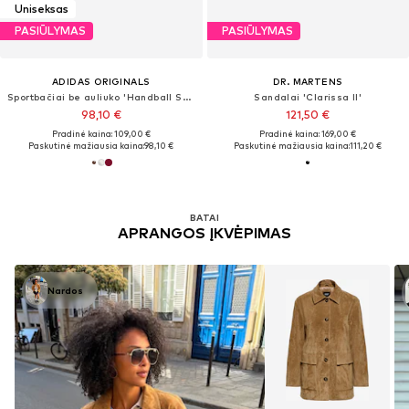
Uniseksas
PASIŪLYMAS
PASIŪLYMAS
ADIDAS ORIGINALS
DR. MARTENS
Sportbačiai be auliuko 'Handball Spezial'
Sandalai 'Clarissa II'
98,10 €
121,50 €
Pradinė kaina: 109,00 €
Pradinė kaina: 169,00 €
Paskutinė mažiausia kaina:
98,10 €
Paskutinė mažiausia kaina:
111,20 €
BATAI
APRANGOS ĮKVĖPIMAS
Nardos