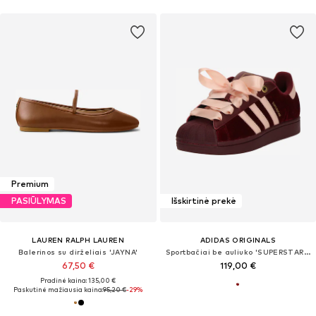
Premium
PASIŪLYMAS
Išskirtinė prekė
LAUREN RALPH LAUREN
ADIDAS ORIGINALS
Balerinos su dirželiais 'JAYNA'
Sportbačiai be auliuko 'SUPERSTAR II'
67,50 €
119,00 €
Pradinė kaina: 135,00 €
Paskutinė mažiausia kaina:
95,20 €
-29%