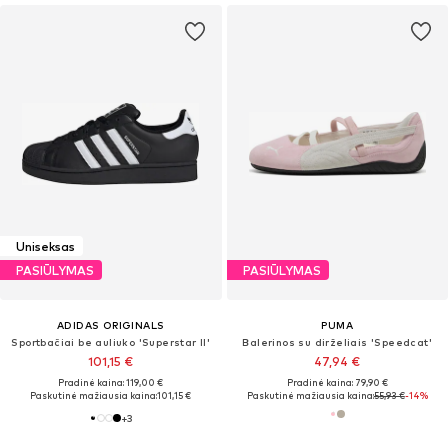
Uniseksas
PASIŪLYMAS
PASIŪLYMAS
ADIDAS ORIGINALS
PUMA
Sportbačiai be auliuko 'Superstar II'
Balerinos su dirželiais 'Speedcat'
101,15 €
47,94 €
Pradinė kaina: 119,00 €
Pradinė kaina: 79,90 €
Paskutinė mažiausia kaina:
101,15 €
Paskutinė mažiausia kaina:
55,93 €
-14%
+
3