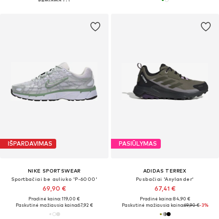
IŠPARDAVIMAS
PASIŪLYMAS
NIKE SPORTSWEAR
ADIDAS TERREX
Sportbačiai be auliuko 'P-6000'
Pusbačiai 'Anylander'
69,90 €
67,41 €
Pradinė kaina: 119,00 €
Pradinė kaina: 84,90 €
Paskutinė mažiausia kaina:
67,92 €
Paskutinė mažiausia kaina:
69,90 €
-3%