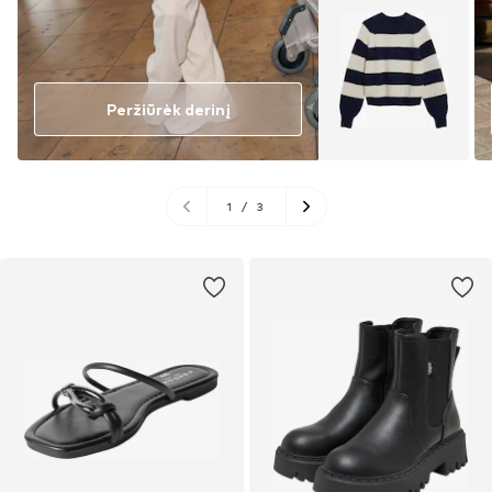
Peržiūrėk derinį
1
/
3