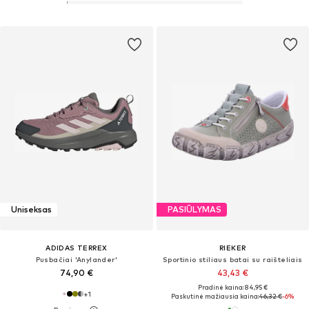
Uniseksas
PASIŪLYMAS
ADIDAS TERREX
RIEKER
Pusbačiai 'Anylander'
Sportinio stiliaus batai su raišteliais
74,90 €
43,43 €
Pradinė kaina: 84,95 €
+
1
Paskutinė mažiausia kaina:
46,32 €
-6%