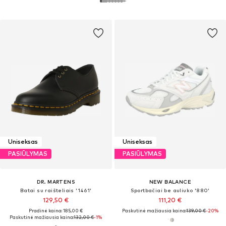
Uniseksas
Uniseksas
PASIŪLYMAS
PASIŪLYMAS
DR. MARTENS
NEW BALANCE
Batai su raišteliais '1461'
Sportbačiai be auliuko '880'
129,50 €
111,20 €
Pradinė kaina: 185,00 €
Paskutinė mažiausia kaina:
139,00 €
-20%
Paskutinė mažiausia kaina:
132,00 €
-1%