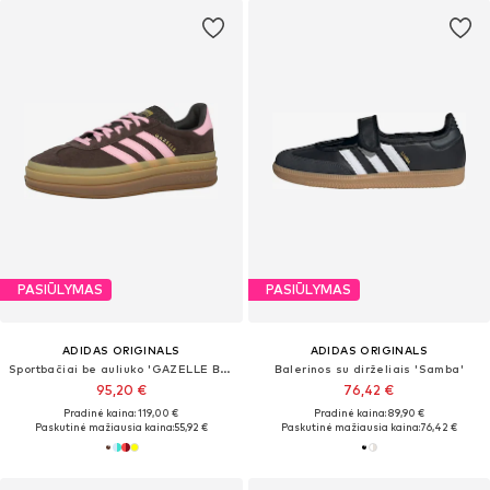
PASIŪLYMAS
PASIŪLYMAS
ADIDAS ORIGINALS
ADIDAS ORIGINALS
Sportbačiai be auliuko 'GAZELLE BOLD'
Balerinos su dirželiais 'Samba'
95,20 €
76,42 €
Pradinė kaina: 119,00 €
Pradinė kaina: 89,90 €
Paskutinė mažiausia kaina:
55,92 €
Paskutinė mažiausia kaina:
76,42 €