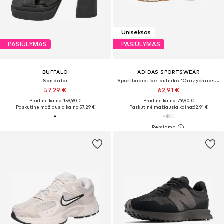
Uniseksas
PASIŪLYMAS
PASIŪLYMAS
BUFFALO
ADIDAS SPORTSWEAR
Sandalai
Sportbačiai be auliuko 'Crazychaos 2000'
57,29 €
62,91 €
Pradinė kaina: 159,90 €
Pradinė kaina: 79,90 €
Paskutinė mažiausia kaina:
57,29 €
Paskutinė mažiausia kaina:
62,91 €