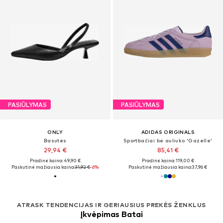
PASIŪLYMAS
PASIŪLYMAS
ONLY
ADIDAS ORIGINALS
Basutės
Sportbačiai be auliuko 'Gazelle'
29,94 €
85,41 €
Pradinė kaina: 49,90 €
Pradinė kaina: 119,00 €
Paskutinė mažiausia kaina:
31,92 €
-6%
Paskutinė mažiausia kaina:
37,96 €
ATRASK TENDENCIJAS IR GERIAUSIUS PREKĖS ŽENKLUS
Įkvėpimas Batai