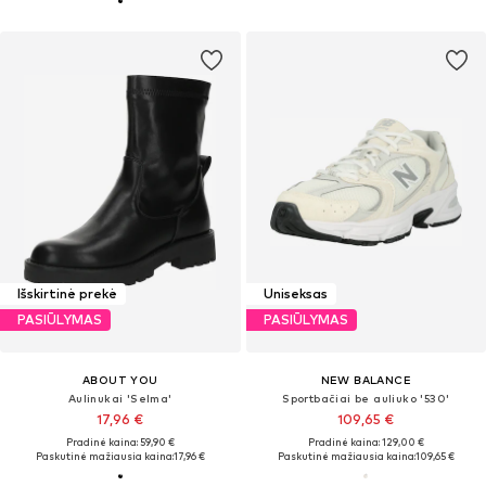
Išskirtinė prekė
Uniseksas
PASIŪLYMAS
PASIŪLYMAS
ABOUT YOU
NEW BALANCE
Aulinukai 'Selma'
Sportbačiai be auliuko '530'
17,96 €
109,65 €
Pradinė kaina: 59,90 €
Pradinė kaina: 129,00 €
Paskutinė mažiausia kaina:
17,96 €
Paskutinė mažiausia kaina:
109,65 €