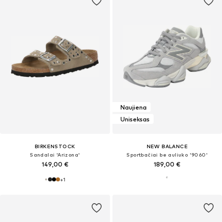
Naujiena
Uniseksas
BIRKENSTOCK
NEW BALANCE
Sandalai 'Arizona'
Sportbačiai be auliuko '9060'
149,00 €
189,00 €
+
1