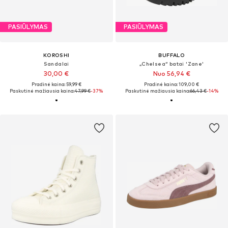
PASIŪLYMAS
PASIŪLYMAS
KOROSHI
BUFFALO
Sandalai
„Chelsea“ batai 'Zane'
30,00 €
Nuo 56,94 €
Pradinė kaina: 59,99 €
Pradinė kaina: 109,00 €
Paskutinė mažiausia kaina:
47,99 €
-37%
Paskutinė mažiausia kaina:
66,43 €
-14%