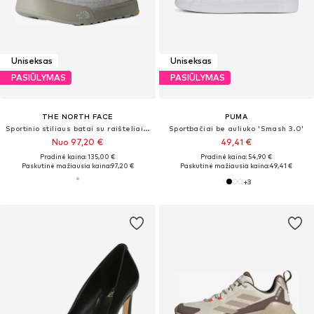
Uniseksas
Uniseksas
PASIŪLYMAS
PASIŪLYMAS
THE NORTH FACE
PUMA
Sportinio stiliaus batai su raišteliais 'Clyffe'
Sportbačiai be auliuko 'Smash 3.0'
Nuo 97,20 €
49,41 €
Pradinė kaina: 135,00 €
Pradinė kaina: 54,90 €
Paskutinė mažiausia kaina:
97,20 €
Paskutinė mažiausia kaina:
49,41 €
+
3