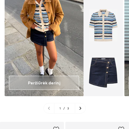
Peržiūrėk derinį
1
/
3