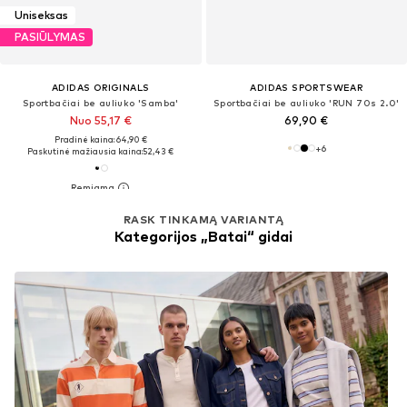
Uniseksas
PASIŪLYMAS
ADIDAS ORIGINALS
ADIDAS SPORTSWEAR
Sportbačiai be auliuko 'Samba'
Sportbačiai be auliuko 'RUN 70s 2.0'
Nuo 55,17 €
69,90 €
Pradinė kaina: 64,90 €
+
6
Paskutinė mažiausia kaina:
52,43 €
RASK TINKAMĄ VARIANTĄ
Kategorijos „Batai“ gidai