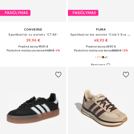
PASIŪLYMAS
PASIŪLYMAS
CONVERSE
PUMA
Sportbačiai su auliuku 'CTAS'
Sportbačiai be auliuko 'Club II Era Suede'
39,96 €
48,93 €
Pradinė kaina: 99,90 €
Pradinė kaina: 69,90 €
Paskutinė mažiausia kaina:
41,93 €
-4%
Paskutinė mažiausia kaina:
55,92 €
-12%
+
1