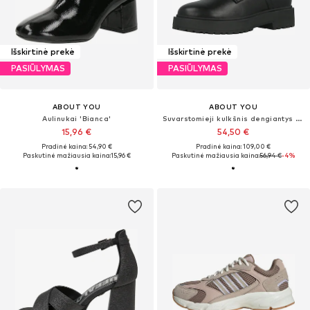
Išskirtinė prekė
Išskirtinė prekė
PASIŪLYMAS
PASIŪLYMAS
ABOUT YOU
ABOUT YOU
Aulinukai 'Bianca'
Suvarstomieji kulkšnis dengiantys batai 'Annemarie'
15,96 €
54,50 €
Pradinė kaina: 54,90 €
Pradinė kaina: 109,00 €
Paskutinė mažiausia kaina:
15,96 €
Paskutinė mažiausia kaina:
56,94 €
-4%