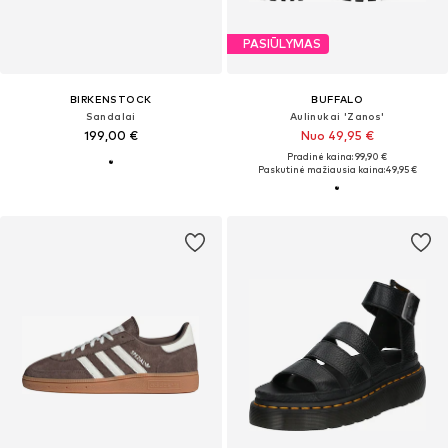
PASIŪLYMAS
BIRKENSTOCK
BUFFALO
Sandalai
Aulinukai 'Zanos'
199,00 €
Nuo 49,95 €
Pradinė kaina: 99,90 €
Paskutinė mažiausia kaina:
49,95 €