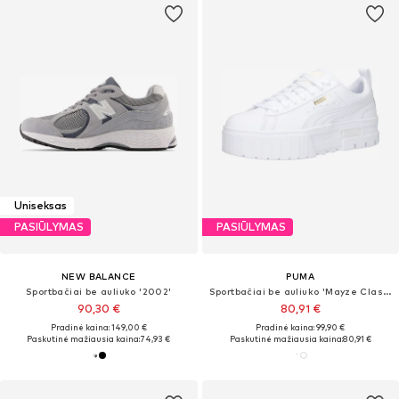
Uniseksas
PASIŪLYMAS
PASIŪLYMAS
NEW BALANCE
PUMA
Sportbačiai be auliuko '2002'
Sportbačiai be auliuko 'Mayze Classic'
90,30 €
80,91 €
Pradinė kaina: 149,00 €
Pradinė kaina: 99,90 €
Paskutinė mažiausia kaina:
74,93 €
Paskutinė mažiausia kaina:
80,91 €