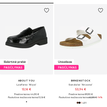
Išskirtinė prekė
Uniseksas
PASIŪLYMAS
PASIŪLYMAS
ABOUT YOU
BIRKENSTOCK
Loaferai 'Aliya'
Sandalai 'Arizona'
13,16 €
53,94 €
Pradinė kaina: 44,90 €
Pradinė kaina: 89,90 €
Paskutinė mažiausia kaina:
13,16 €
Paskutinė mažiausia kaina:
62,93 €
-14%
+
31