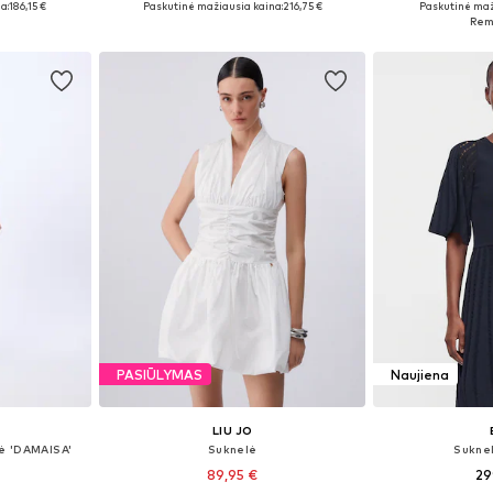
a:
186,15 €
Paskutinė mažiausia kaina:
216,75 €
Paskutinė maž
Į krepšelį
Į k
PASIŪLYMAS
Naujiena
LIU JO
lė 'DAMAISA'
Suknelė
Sukne
89,95 €
29