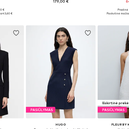
179,00 €
6
00 €
Pradinė 
, 40, 42, 44
Galimi dydžiai: 34, 36, 38, 40
Galimi dydžiai
a:
43,60 €
Paskutinė mažia
Į krepšelį
Į k
Išskirtinė prekė
PASIŪLYMAS
PASIŪLYMAS
HUGO
FLEUR BY 