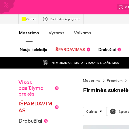
0
Outlet
Kontaktai ir pagalba
Moterims
Vyrams
Vaikams
Nauja kolekcija
IŠPARDAVIMAS
Drabužiai
NEMOKAMAS PRISTATYMAS* IR GRĄŽINIMAS
Moterims
Premium
Visos
pasiūlymo
Firminės suknelė
prekės
IŠPARDAVIM
AS
Kaina
Išpar
Drabužiai