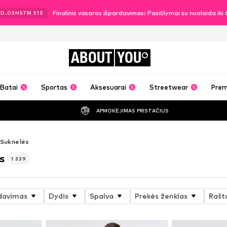
Finalinis vasaros išpardavimas: Pasiūlymai su nuolaida ik
1
D.
03
H
57
M
47
S
ABOUT
YOU
Batai
Sportas
Aksesuarai
Streetwear
Pre
APMOKĖJIMAS PRISTAČIUS
Suknelės
s
1 339
davimas
Dydis
Spalva
Prekės ženklas
Rašt