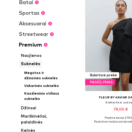
Batai
Sportas
Aksesuarai
Streetwear
Premium
Naujienos
Suknelės
Megztos ir
Išskirtinė prekė
džinsinės suknelės
PASIŪLYMAS
Vakarinės suknelės
Kasdieninio stiliaus
FLEUR BY KAVIAR 
suknelės
Kokteilinė sukn
Džinsai
78,00 €
Marškinėliai,
Pradinė kaina: 279,
Galimi dydžiai: 34, 36
palaidinės
Paskutinė mažiausia kaina:
Į krepšelį
Kelnės