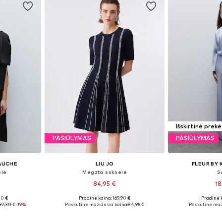
Išskirtinė prekė
PASIŪLYMAS
PASIŪLYMAS
GAUCHE
LIU JO
FLEUR BY 
elė
Megzta suknelė
S
84,95 €
18
00 €
Pradinė kaina: 169,90 €
Pradinė 
, 38, 40
Galimi dydžiai: XS, S, M, XL
Galimi dydži
97,30 €
-19%
Paskutinė mažiausia kaina:
84,95 €
Paskutinė maž
Į krepšelį
Į k