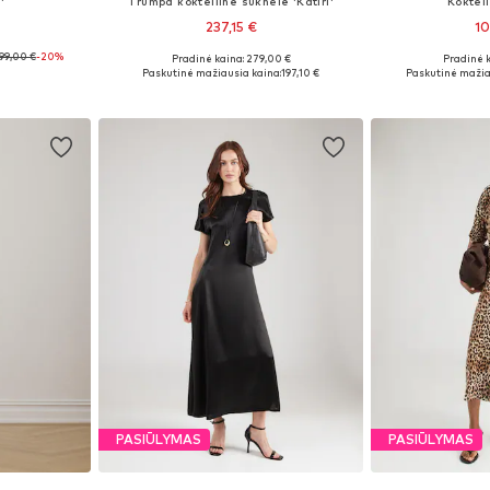
'
Trumpa kokteilinė suknelė 'Katiri'
Koktei
237,15 €
10
99,00 €
-20%
Pradinė kaina: 279,00 €
Pradinė 
, 40, 42, 44
Galimi dydžiai: 36, 38, 40, 42
Galimi dydžiai
Paskutinė mažiausia kaina:
197,10 €
Paskutinė mažia
Į krepšelį
Į k
PASIŪLYMAS
PASIŪLYMAS