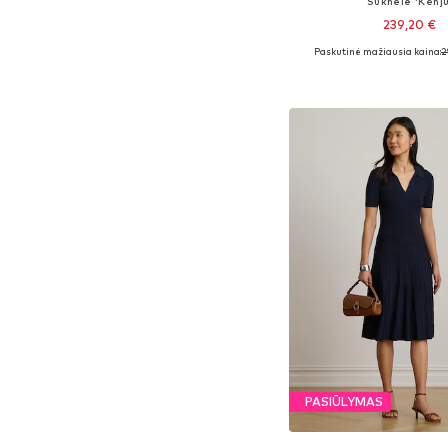
Suknelė 'Kenju
239,20 €
Paskutinė mažiausia kaina:
2
Galimi dydžiai: 34, 36, 38
Į krepšelį
PASIŪLYMAS