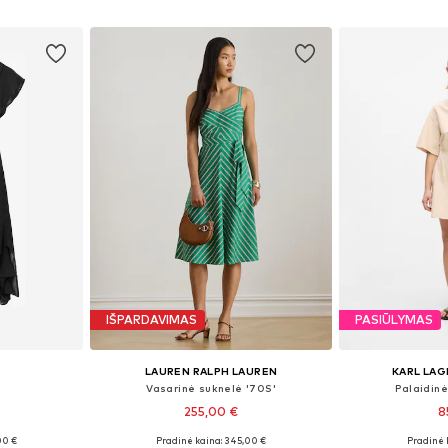
Į krepšelį
Į k
IŠPARDAVIMAS
PASIŪLYMAS
LAUREN RALPH LAUREN
KARL LAG
Vasarinė suknelė '70S'
Palaidinė
255,00 €
8
00 €
Pradinė kaina: 345,00 €
Pradinė 
, 38, 40
Galimi dydžiai: 30, 32, 34, 36, 38, 40
Galimi dydži