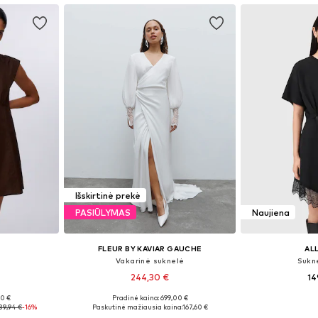
Išskirtinė prekė
PASIŪLYMAS
Naujiena
FLEUR BY KAVIAR GAUCHE
AL
Vakarinė suknelė
Sukn
244,30 €
14
90 €
Pradinė kaina: 699,00 €
, 40, 42
Galimi dydžiai: 34, 36, 38, 40, 42, 44
Galimi dydži
89,94 €
-16%
Paskutinė mažiausia kaina:
167,60 €