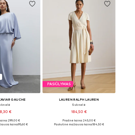
PASIŪLYMAS
KAVIAR GAUCHE
LAUREN RALPH LAUREN
uknelė
Suknelė
8,30 €
184,50 €
+
1
kaina: 299,00 €
Pradinė kaina: 245,00 €
ai: 34, 36, 38, 40
Yra daugybė dydžių
iausia kaina:
95,60 €
Paskutinė mažiausia kaina:
184,50 €
repšelį
Į krepšelį