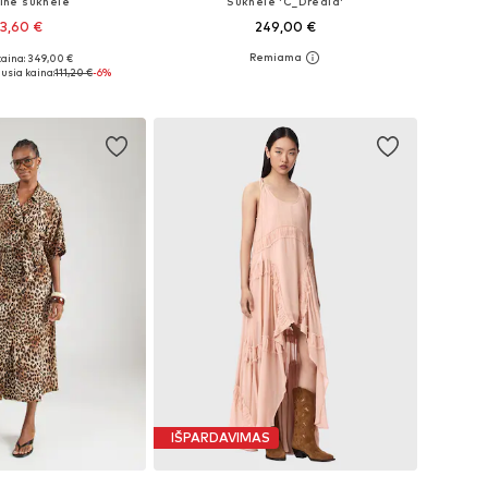
linė suknelė
Suknelė 'C_Dredia'
3,60 €
249,00 €
kaina: 349,00 €
: 34, 36, 38, 40, 42
Galimi dydžiai: 34, 36, 38, 40, 42, 44
usia kaina:
111,20 €
-6%
repšelį
Į krepšelį
IŠPARDAVIMAS