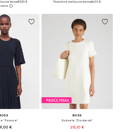
iausia kaina:
85,92 €
Paskutinė mažiausia kaina:
66,00 €
repšelį
Į krepšelį
PASIŪLYMAS
BOSS
BOSS
lė 'Famure'
Suknelė 'Dinderah'
9,00 €
215,10 €