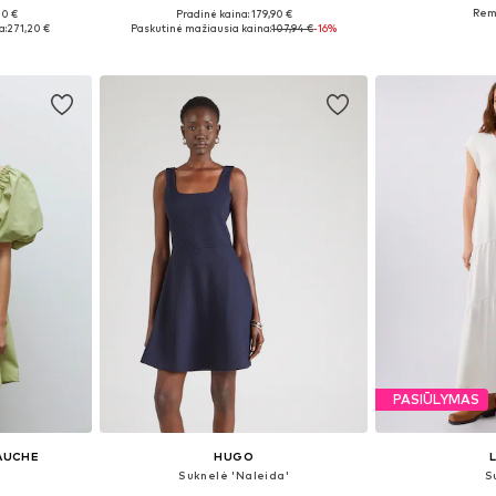
00 €
Pradinė kaina: 179,90 €
, 38, 40, 42
Galimi dydžiai: 34, 36, 38, 40, 42
Galimi dydžiai
a:
271,20 €
Paskutinė mažiausia kaina:
107,94 €
-16%
Į krepšelį
Į k
PASIŪLYMAS
GAUCHE
HUGO
Suknelė 'Naleida'
S