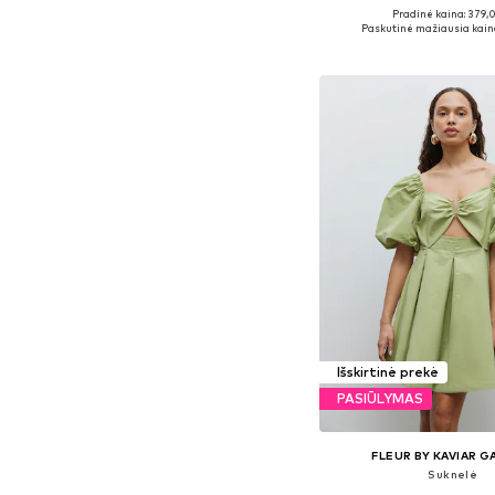
Pradinė kaina: 379,
Galimi dydžiai: 32, 34, 36
Paskutinė mažiausia kain
Į krepšelį
Išskirtinė prekė
PASIŪLYMAS
FLEUR BY KAVIAR 
Suknelė