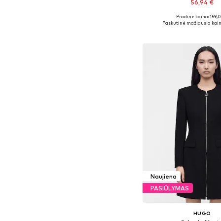
56,94 €
Pradinė kaina: 159,
Galimi dydžiai: 34, 36, 38
Paskutinė mažiausia kain
Į krepšelį
Naujiena
PASIŪLYMAS
HUGO