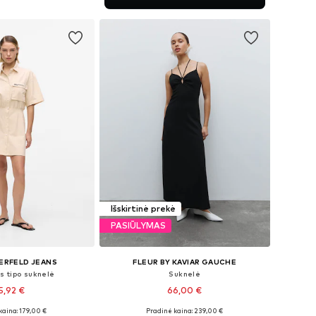
repšelį
Išskirtinė prekė
PASIŪLYMAS
ERFELD JEANS
FLEUR BY KAVIAR GAUCHE
s tipo suknelė
Suknelė
5,92 €
66,00 €
kaina: 179,00 €
Pradinė kaina: 239,00 €
ai: 36, 38, 40, 42
Galimi dydžiai: 34, 36, 38, 40, 42, 44