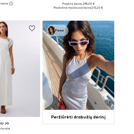
Pradinė kaina: 299,00 €
: 34, 36, 38, 40, 42
Galimi dydžiai: 36, 38, 40, 42, 44
Paskutinė mažiausia kaina:
215,20 €
repšelį
Į krepšelį
Fiona
Peržiūrėti drabužių derinį
LIU JO
uknelė