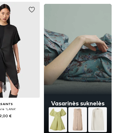
Vasarinės suknelės
LSAINTS
elė 'LANA'
9,00 €
ai: 34, 36, 38, 44