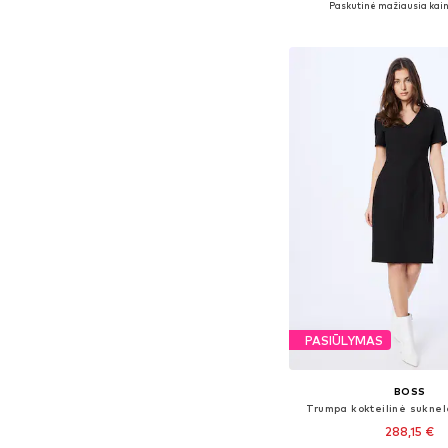
Paskutinė mažiausia kain
Į krepšelį
PASIŪLYMAS
BOSS
Trumpa kokteilinė sukne
288,15 €