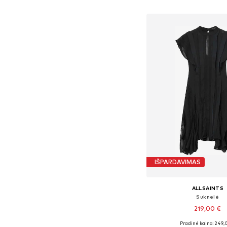
Į krepšelį
IŠPARDAVIMAS
ALLSAINTS
Suknelė
219,00 €
Pradinė kaina: 249,
Galimi dydžiai: 34, 36