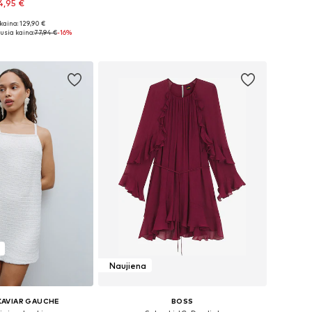
4,95 €
kaina: 129,90 €
: 34, 36, 38, 40, 42
usia kaina:
77,94 €
-16%
repšelį
Naujiena
KAVIAR GAUCHE
BOSS