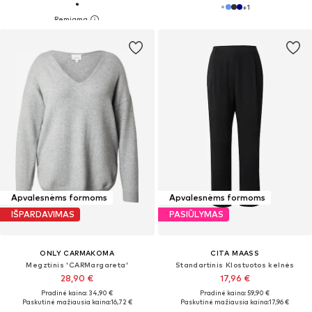
+
1
Apvalesnėms formoms
Apvalesnėms formoms
IŠPARDAVIMAS
PASIŪLYMAS
ONLY CARMAKOMA
CITA MAASS
Megztinis 'CARMargareta'
Standartinis Klostuotos kelnės
28,90 €
17,96 €
Pradinė kaina: 34,90 €
Pradinė kaina: 59,90 €
Paskutinė mažiausia kaina:
16,72 €
Paskutinė mažiausia kaina:
17,96 €