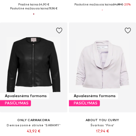
Pradinė kaina: 64,90 €
Paskutinė mažiausia kaina:
34,99 €
-20%
Paskutinė mažiausia kaina:
19,96 €
Apvalesnėms formoms
Apvalesnėms formoms
PASIŪLYMAS
PASIŪLYMAS
ONLY CARMAKOMA
ABOUT YOU CURVY
Demisezoninė striukė 'SARAMY'
Švarkas 'Fina'
43,92 €
17,94 €