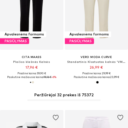
Apvalesnėms formoms
Apvalesnėms formoms
PASIŪLYMAS
PASIŪLYMAS
CITA MAASS
VERO MODA CURVE
Plačios klešnės Kelnės
Standartinis Klostuotos kelnės 'VMJESMILO'
17,96 €
26,99 €
Pradinė kaina: 59,90 €
Pradinė kaina: 29,99 €
Paskutinė mažiausia kaina:
19,16 €
-6%
Paskutinė mažiausia kaina:
23,99 €
Peržiūrėjai 32 prekes iš 75372