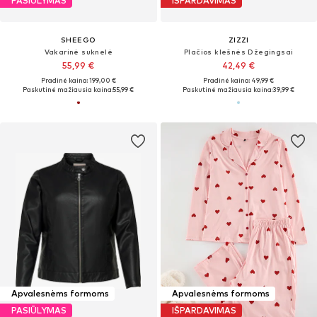
PASIŪLYMAS
IŠPARDAVIMAS
SHEEGO
ZIZZI
Vakarinė suknelė
Plačios klešnės Džegingsai
55,99 €
42,49 €
Pradinė kaina: 199,00 €
Pradinė kaina: 49,99 €
Paskutinė mažiausia kaina:
55,99 €
Paskutinė mažiausia kaina:
39,99 €
Apvalesnėms formoms
Apvalesnėms formoms
PASIŪLYMAS
IŠPARDAVIMAS