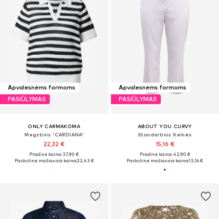
Apvalesnėms formoms
Apvalesnėms formoms
PASIŪLYMAS
PASIŪLYMAS
ONLY CARMAKOMA
ABOUT YOU CURVY
Megztinis 'CARDIANA'
Standartinis Kelnės
22,32 €
15,16 €
Pradinė kaina: 37,90 €
Pradinė kaina: 42,90 €
Paskutinė mažiausia kaina:
22,43 €
Paskutinė mažiausia kaina:
13,16 €