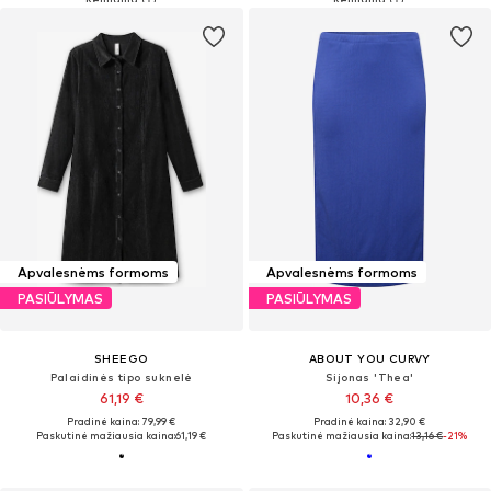
Apvalesnėms formoms
Apvalesnėms formoms
PASIŪLYMAS
PASIŪLYMAS
SHEEGO
ABOUT YOU CURVY
Palaidinės tipo suknelė
Sijonas 'Thea'
61,19 €
10,36 €
Pradinė kaina: 79,99 €
Pradinė kaina: 32,90 €
Paskutinė mažiausia kaina:
61,19 €
Paskutinė mažiausia kaina:
13,16 €
-21%