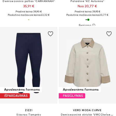
Demisezoninis paltas 'CARHANNAH'
Palaidinė 'KC Autumna'
35,91 €
Nuo 20,77 €
Pradinė kaina: 39,90 €
Pradinė kaina: 39,95 €
Paskutinė mažiausia kaina:
22,32 €
Paskutinė mažiausia kaina:
20,77 €
Apvalesnėms formoms
Apvalesnėms formoms
IŠPARDAVIMAS
PASIŪLYMAS
ZIZZI
VERO MODA CURVE
Siauras Tamprės
Demisezoninė striukė 'VMCChelsea Poppy'