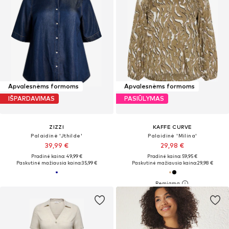
Apvalesnėms formoms
Apvalesnėms formoms
IŠPARDAVIMAS
PASIŪLYMAS
ZIZZI
KAFFE CURVE
Palaidinė 'Jthilde'
Palaidinė 'Milina'
39,99 €
29,98 €
Pradinė kaina: 49,99 €
Pradinė kaina: 59,95 €
Paskutinė mažiausia kaina:
35,99 €
Paskutinė mažiausia kaina:
29,98 €