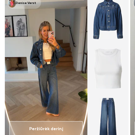
Denise Verst
Peržiūrėk derinį