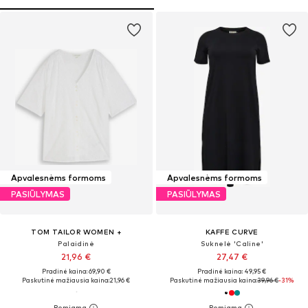
Apvalesnėms formoms
Apvalesnėms formoms
PASIŪLYMAS
PASIŪLYMAS
TOM TAILOR WOMEN +
KAFFE CURVE
Palaidinė
Suknelė 'Caline'
21,96 €
27,47 €
Pradinė kaina: 69,90 €
Pradinė kaina: 49,95 €
Paskutinė mažiausia kaina:
21,96 €
Paskutinė mažiausia kaina:
39,96 €
-31%