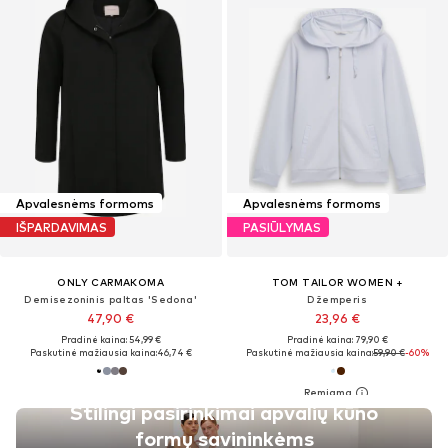
Apvalesnėms formoms
Apvalesnėms formoms
IŠPARDAVIMAS
PASIŪLYMAS
ONLY CARMAKOMA
TOM TAILOR WOMEN +
Demisezoninis paltas 'Sedona'
Džemperis
47,90 €
23,96 €
Pradinė kaina: 54,99 €
Pradinė kaina: 79,90 €
Paskutinė mažiausia kaina:
46,74 €
Paskutinė mažiausia kaina:
59,90 €
-60%
Stilingi pasirinkimai apvalių kūno
formų savininkėms