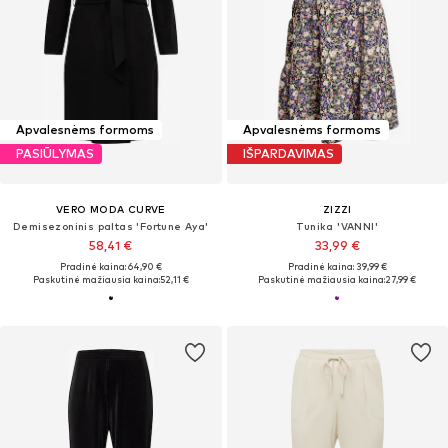
Apvalesnėms formoms
Apvalesnėms formoms
PASIŪLYMAS
IŠPARDAVIMAS
VERO MODA CURVE
ZIZZI
Demisezoninis paltas 'Fortune Aya'
Tunika 'VANNI'
58,41 €
33,99 €
Pradinė kaina: 64,90 €
Pradinė kaina: 39,99 €
Paskutinė mažiausia kaina:
52,11 €
Paskutinė mažiausia kaina:
27,99 €