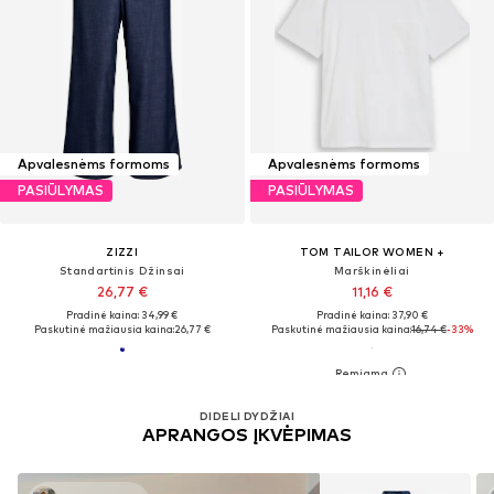
Apvalesnėms formoms
Apvalesnėms formoms
PASIŪLYMAS
PASIŪLYMAS
ZIZZI
TOM TAILOR WOMEN +
Standartinis Džinsai
Marškinėliai
26,77 €
11,16 €
Pradinė kaina: 34,99 €
Pradinė kaina: 37,90 €
Paskutinė mažiausia kaina:
26,77 €
Paskutinė mažiausia kaina:
16,74 €
-33%
DIDELI DYDŽIAI
APRANGOS ĮKVĖPIMAS