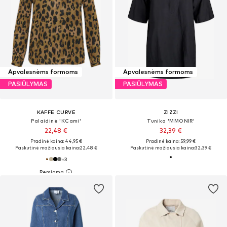
Apvalesnėms formoms
Apvalesnėms formoms
PASIŪLYMAS
PASIŪLYMAS
KAFFE CURVE
ZIZZI
Palaidinė 'KCami'
Tunika 'MMONIR'
22,48 €
32,39 €
Pradinė kaina: 44,95 €
Pradinė kaina: 59,99 €
Paskutinė mažiausia kaina:
22,48 €
Paskutinė mažiausia kaina:
32,39 €
+
3