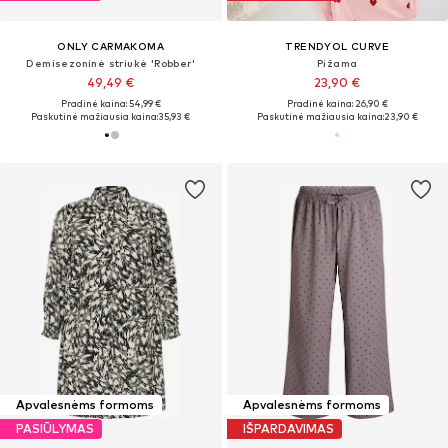
ONLY CARMAKOMA
TRENDYOL CURVE
Demisezoninė striukė 'Robber'
Pižama
49,49 €
23,90 €
Pradinė kaina: 54,99 €
Pradinė kaina: 26,90 €
Paskutinė mažiausia kaina:
35,93 €
Paskutinė mažiausia kaina:
23,90 €
Apvalesnėms formoms
Apvalesnėms formoms
PASIŪLYMAS
IŠPARDAVIMAS