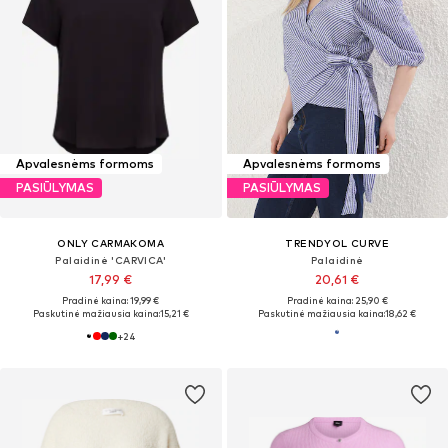
Apvalesnėms formoms
Apvalesnėms formoms
PASIŪLYMAS
PASIŪLYMAS
ONLY CARMAKOMA
TRENDYOL CURVE
Palaidinė 'CARVICA'
Palaidinė
17,99 €
20,61 €
Pradinė kaina: 19,99 €
Pradinė kaina: 25,90 €
Paskutinė mažiausia kaina:
15,21 €
Paskutinė mažiausia kaina:
18,62 €
+
24