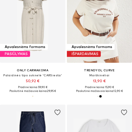
Apvalesnėms formoms
Apvalesnėms formoms
PASIŪLYMAS
IŠPARDAVIMAS
ONLY CARMAKOMA
TRENDYOL CURVE
Palaidinės tipo suknelė 'CARSiesta'
Marškinėliai
50,92 €
13,90 €
Pradinė kaina: 59,90 €
Pradinė kaina: 15,90 €
Paskutinė mažiausia kaina:
29,95 €
Paskutinė mažiausia kaina:
12,90 €