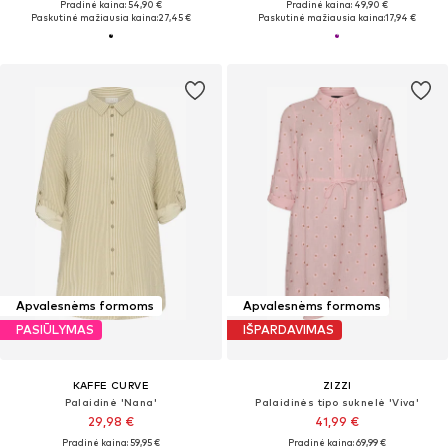
Pradinė kaina: 54,90 €
Pradinė kaina: 49,90 €
Paskutinė mažiausia kaina:
27,45 €
Paskutinė mažiausia kaina:
17,94 €
Apvalesnėms formoms
Apvalesnėms formoms
PASIŪLYMAS
IŠPARDAVIMAS
KAFFE CURVE
ZIZZI
Palaidinė 'Nana'
Palaidinės tipo suknelė 'Viva'
29,98 €
41,99 €
Pradinė kaina: 59,95 €
Pradinė kaina: 69,99 €