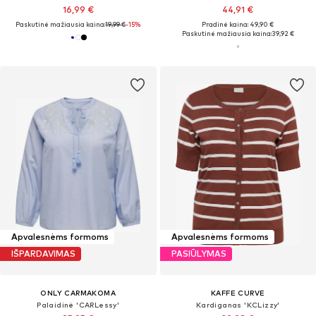
16,99 €
44,91 €
Paskutinė mažiausia kaina:
19,99 €
-15%
Pradinė kaina: 49,90 €
Paskutinė mažiausia kaina:
39,92 €
Apvalesnėms formoms
Apvalesnėms formoms
IŠPARDAVIMAS
PASIŪLYMAS
ONLY CARMAKOMA
KAFFE CURVE
Palaidinė 'CARLessy'
Kardiganas 'KCLizzy'