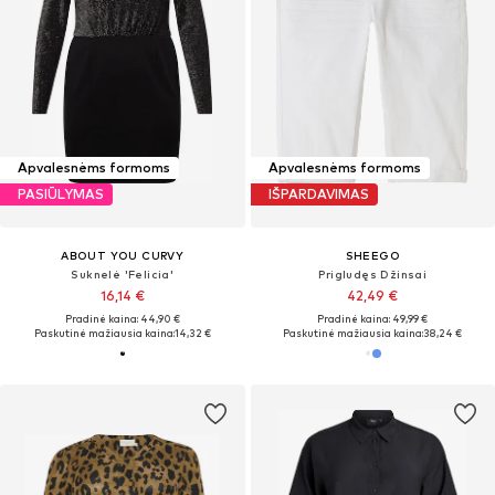
Apvalesnėms formoms
Apvalesnėms formoms
PASIŪLYMAS
IŠPARDAVIMAS
ABOUT YOU CURVY
SHEEGO
Suknelė 'Felicia'
Prigludęs Džinsai
16,14 €
42,49 €
Pradinė kaina: 44,90 €
Pradinė kaina: 49,99 €
Paskutinė mažiausia kaina:
14,32 €
Paskutinė mažiausia kaina:
38,24 €