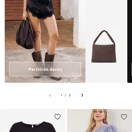
Peržiūrėk derinį
1
/
3