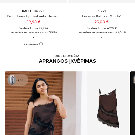
KAFFE CURVE
ZIZZI
Palaidinės tipo suknelė 'Jamia'
Laisvas Kelnės 'Maida'
39,98 €
25,00 €
Pradinė kaina: 79,95 €
Pradinė kaina: 49,99 €
Paskutinė mažiausia kaina:
39,98 €
Paskutinė mažiausia kaina:
22,50 €
DIDELI DYDŽIAI
APRANGOS ĮKVĖPIMAS
Lena