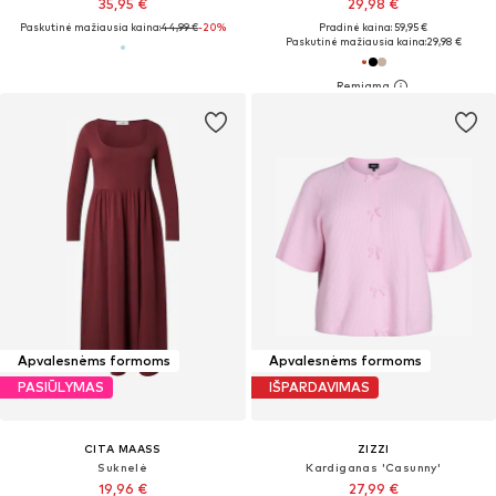
35,95 €
29,98 €
Paskutinė mažiausia kaina:
44,99 €
-20%
Pradinė kaina: 59,95 €
Paskutinė mažiausia kaina:
29,98 €
Apvalesnėms formoms
Apvalesnėms formoms
PASIŪLYMAS
IŠPARDAVIMAS
CITA MAASS
ZIZZI
Suknelė
Kardiganas 'Casunny'
19,96 €
27,99 €