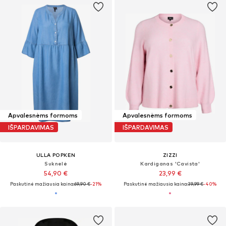
Apvalesnėms formoms
Apvalesnėms formoms
IŠPARDAVIMAS
IŠPARDAVIMAS
ULLA POPKEN
ZIZZI
Suknelė
Kardiganas 'Cavista'
54,90 €
23,99 €
Paskutinė mažiausia kaina:
69,90 €
-21%
Paskutinė mažiausia kaina:
39,99 €
-40%