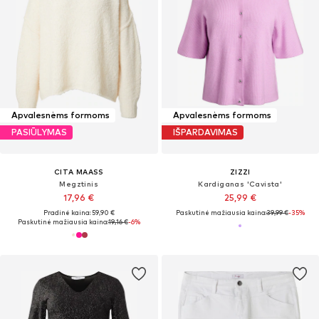
Apvalesnėms formoms
Apvalesnėms formoms
PASIŪLYMAS
IŠPARDAVIMAS
CITA MAASS
ZIZZI
Megztinis
Kardiganas 'Cavista'
17,96 €
25,99 €
Pradinė kaina: 59,90 €
Paskutinė mažiausia kaina:
39,99 €
-35%
Paskutinė mažiausia kaina:
19,16 €
-6%