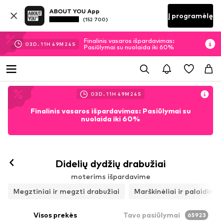
ABOUT YOU App
Į programėlę
(152 700)
Finalinis vasaros išpardavimas:
03
D.
11
H
49
M
22
S
Pasiūlymai su nuolaida iki 60%
03
D.
11
H
49
M
22
S
Finalinis vasaros išpardavimas: Pasiūlymai su
nuolaida iki 60%
Didelių dydžių drabužiai
moterims išpardavime
Megztiniai ir megzti drabužiai
Marškinėliai ir palaidinės
Visos prekės
Tavo pasiūlymai
65923