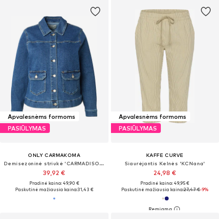
Apvalesnėms formoms
Apvalesnėms formoms
PASIŪLYMAS
PASIŪLYMAS
ONLY CARMAKOMA
KAFFE CURVE
Demisezoninė striukė 'CARMADISON'
Siaurėjantis Kelnės 'KCNana'
39,92 €
24,98 €
Pradinė kaina: 49,90 €
Pradinė kaina: 49,95 €
Paskutinė mažiausia kaina:
31,43 €
Paskutinė mažiausia kaina:
27,47 €
-9%