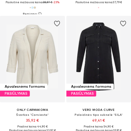
Paskutinė mažiausia kaina:
38,97 €
-23%
Paskutinė mažiausia kaina:
37,79 €
Apvalesnėms formoms
Apvalesnėms formoms
PASIŪLYMAS
PASIŪLYMAS
ONLY CARMAKOMA
VERO MODA CURVE
Švarkas 'Carsiesta'
Palaidinės tipo suknelė 'SILA'
35,92 €
49,41 €
Pradinė kaina: 44,90 €
Pradinė kaina: 54,90 €
Paskutinė mažiausia kaina:
33,92 €
Paskutinė mažiausia kaina:
35,91 €