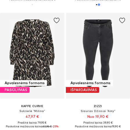
Apvalesnėms formoms
Apvalesnėms formoms
PASIŪLYMAS
IŠPARDAVIMAS
KAFFE CURVE
ZIZZI
Suknelė 'Milina'
Siauras Džinsai 'Amy'
47,97 €
Nuo 19,90 €
Pradinė kaina: 79,95 €
Pradinė kaina: 39,90 €
Paskutinė mažiausia kaina:
63,96 €
-25%
Paskutinė mažiausia kaina:
19,90 €