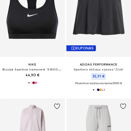
KUPONAS
NIKE
ADIDAS PERFORMANCE
Biustjė Sportinė liemenėlė 'SWOOSH'
Sportinio stiliaus sijonas 'Club'
44,90 €
35,91 €
Paskutinė mažiausia kaina:
39,90 €
+
1