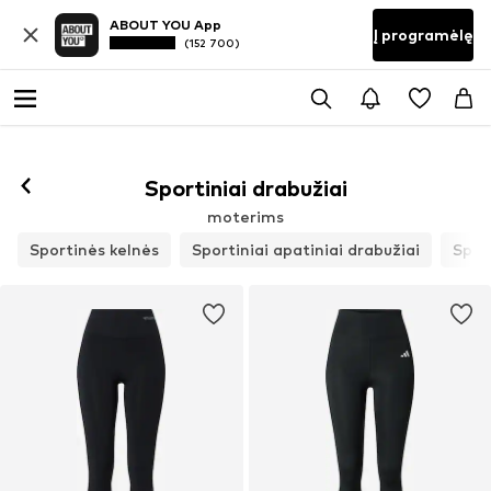
ABOUT YOU App
Į programėlę
(152 700)
Sekti
Sportiniai drabužiai
moterims
Sportinės kelnės
Sportiniai apatiniai drabužiai
Sport