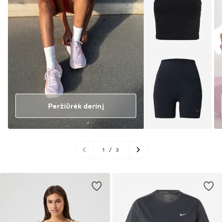
Peržiūrėk derinį
1
/
3