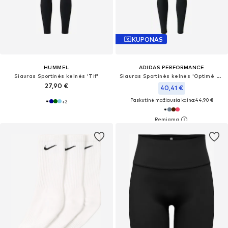
KUPONAS
HUMMEL
ADIDAS PERFORMANCE
Siauras Sportinės kelnės 'Tif'
Siauras Sportinės kelnės 'Optimé Essentials'
27,90 €
40,41 €
Paskutinė mažiausia kaina:
44,90 €
+
2