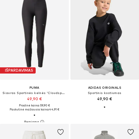
IŠPARDAVIMAS
PUMA
ADIDAS ORIGINALS
Siauras Sportinės kelnės 'Cloudspun'
Sportinis kostiumas
49,90 €
49,90 €
Pradinė kaina: 59,90 €
Paskutinė mažiausia kaina:
44,91 €