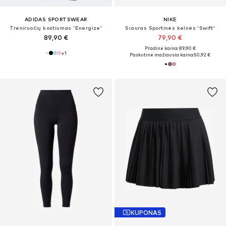
ADIDAS SPORTSWEAR
NIKE
Treniruočių kostiumas 'Energize'
Siauras Sportinės kelnės 'Swift'
89,90 €
79,90 €
Pradinė kaina: 89,90 €
+
1
Paskutinė mažiausia kaina:
50,92 €
KUPONAS