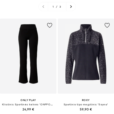
1
/
3
ONLY PLAY
ROXY
Kliošinis Sportinės kelnės 'ONPFOLD'
Sportinio tipo megztinis 'Sayna'
24,99 €
59,90 €