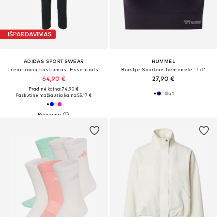
IŠPARDAVIMAS
ADIDAS SPORTSWEAR
HUMMEL
Treniruočių kostiumas 'Essentials'
Biustjė Sportinė liemenėlė 'Tif'
64,90 €
27,90 €
Pradinė kaina: 74,90 €
+
1
Paskutinė mažiausia kaina:
55,17 €