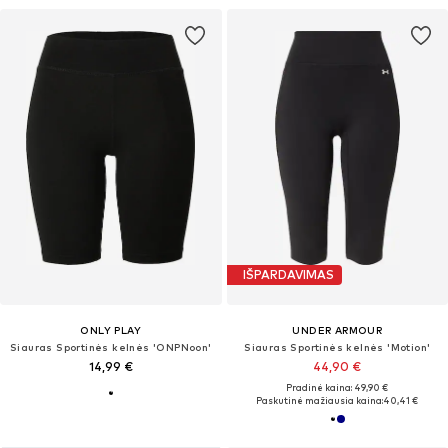
IŠPARDAVIMAS
ONLY PLAY
UNDER ARMOUR
Siauras Sportinės kelnės 'ONPNoon'
Siauras Sportinės kelnės 'Motion'
14,99 €
44,90 €
Pradinė kaina: 49,90 €
Paskutinė mažiausia kaina:
40,41 €