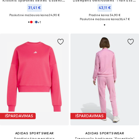
Kliošinis Sportinės kelnės 'Essentials'
Džemperis treniruotėms 'Train Essentials'
31,41 €
43,11 €
Paskutinė mažiausia kaina:
34,90 €
Pradinė kaina: 54,90 €
Paskutinė mažiausia kaina:
36,47 €
+
1
IŠPARDAVIMAS
IŠPARDAVIMAS
ADIDAS SPORTSWEAR
ADIDAS SPORTSWEAR
Sportinio tipo megztinis
Treniruočių kostiumas 'Essentials'