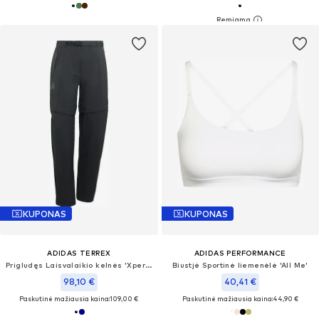
KUPONAS
KUPONAS
ADIDAS TERREX
ADIDAS PERFORMANCE
Prigludęs Laisvalaikio kelnės 'Xperior Utilitas'
Biustjė Sportinė liemenėlė 'All Me'
98,10 €
40,41 €
Paskutinė mažiausia kaina:
109,00 €
Paskutinė mažiausia kaina:
44,90 €