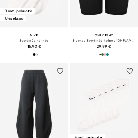
3 vnt. pakuotė
Uniseksas
NIKE
ONLY PLAY
Sportinės kojinės
Siauras Sportinės kelnės 'ONPJAM-SANA-3'
15,90 €
29,99 €
6 vnt. pakuotė