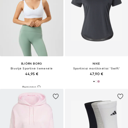
BJÖRN BORG
NIKE
Biustjė Sportinė liemenėlė
Sportiniai marškinėliai 'Swift'
44,95 €
47,90 €