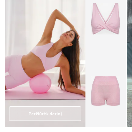
Peržiūrėk derinį