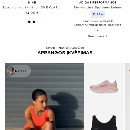
NIKE
ADIDAS PERFORMANCE
Sportiniai marškinėliai 'ONE CLASSIC'
Standartinis Sportinės kelnės
34,90 €
31,41 €
Pradinė kaina: 39,90 €
+
3
Paskutinė mažiausia kaina:
34,90 €
SPORTINIAI DRABUŽIAI
APRANGOS ĮKVĖPIMAS
Nardos