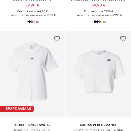
39,90 €
59,90 €
Pradinė kaina: 44,90 €
Pradinė kaina: 69,90 €
Paskutinė mažiausia kaina:
31,92 €
Paskutinė mažiausia kaina:
29,93 €
+
5
+
12
IŠPARDAVIMAS
ADIDAS SPORTSWEAR
ADIDAS PERFORMANCE
Sportiniai marškinėliai
Sportiniai marškinėliai 'Te Min'