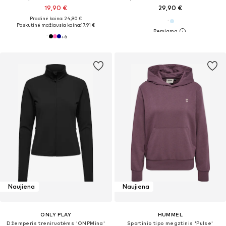
19,90 €
29,90 €
Pradinė kaina: 24,90 €
Paskutinė mažiausia kaina:
17,91 €
+
6
Naujiena
Naujiena
ONLY PLAY
HUMMEL
Džemperis treniruotėms 'ONPMina'
Sportinio tipo megztinis 'Pulse'