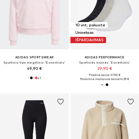
10 vnt. pakuotė
Uniseksas
IŠPARDAVIMAS
ADIDAS SPORTSWEAR
ADIDAS PERFORMANCE
Sportinio tipo megztinis 'Essentials'
Sportinės kojinės 'Essentials'
49,90 €
29,90 €
Pradinė kaina: 37,90 €
+
1
Paskutinė mažiausia kaina:
14,18 €