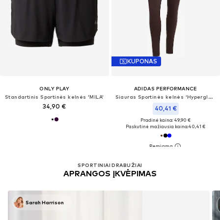
KUPONAS
ONLY PLAY
ADIDAS PERFORMANCE
Standartinis Sportinės kelnės 'MILA'
Siauras Sportinės kelnės 'Hyperglam'
34,90 €
40,41 €
Pradinė kaina: 49,90 €
Paskutinė mažiausia kaina:
40,41 €
SPORTINIAI DRABUŽIAI
APRANGOS ĮKVĖPIMAS
Sarah Harrison