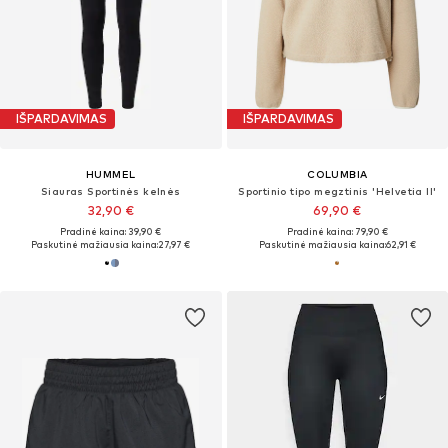
IŠPARDAVIMAS
IŠPARDAVIMAS
HUMMEL
COLUMBIA
Siauras Sportinės kelnės
Sportinio tipo megztinis 'Helvetia II'
32,90 €
69,90 €
Pradinė kaina: 39,90 €
Pradinė kaina: 79,90 €
Paskutinė mažiausia kaina:
27,97 €
Paskutinė mažiausia kaina:
62,91 €