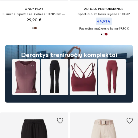
ONLY PLAY
ADIDAS PERFORMANCE
Siauras Sportinės kelnės 'ONPJam-2-Mina'
Sportinio stiliaus sijonas 'Club'
29,90 €
44,91 €
Paskutinė mažiausia kaina:
49,90 €
Derantys treniruočių komplektai