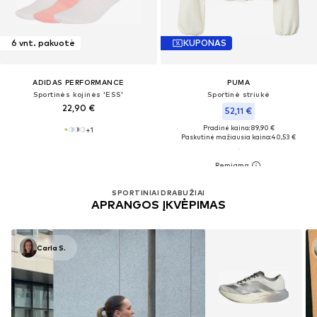
6 vnt. pakuotė
KUPONAS
ADIDAS PERFORMANCE
PUMA
Sportinės kojinės 'ESS'
Sportinė striukė
22,90 €
52,11 €
Pradinė kaina: 89,90 €
+
1
Paskutinė mažiausia kaina:
40,53 €
SPORTINIAI DRABUŽIAI
APRANGOS ĮKVĖPIMAS
Carla S.