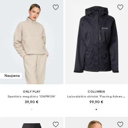
Naujiena
ONLY PLAY
COLUMBIA
Sportinis megztinis 'ONPMON'
Laisvalaikio striukė 'Pouring Adventure'
39,90 €
99,90 €