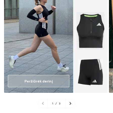
Peržiūrėk derinį
1
/
3