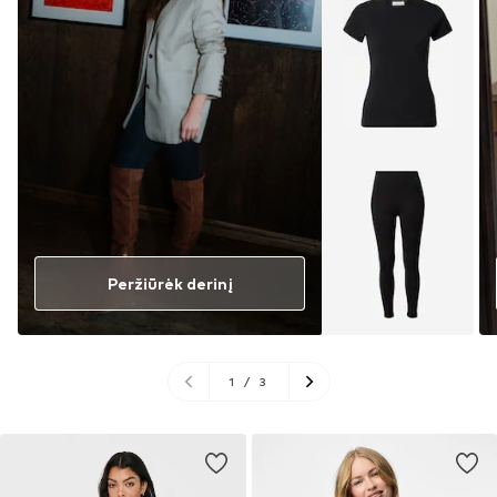
Peržiūrėk derinį
1
/
3