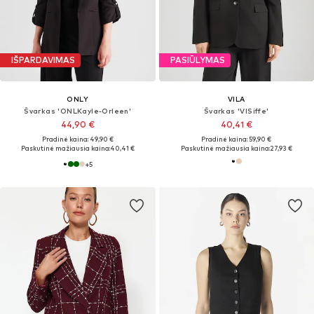
IŠPARDAVIMAS
PASIŪLYMAS
ONLY
VILA
Švarkas 'ONLKayle-Orleen'
Švarkas 'VISiffe'
44,90 €
40,41 €
Pradinė kaina: 49,90 €
Pradinė kaina: 59,90 €
Paskutinė mažiausia kaina:
40,41 €
Paskutinė mažiausia kaina:
27,93 €
+
5