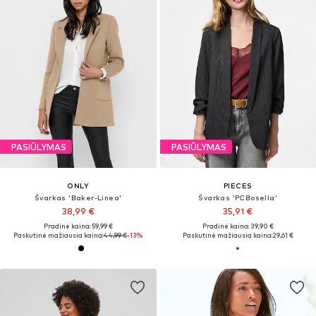
PASIŪLYMAS
PASIŪLYMAS
ONLY
PIECES
Švarkas 'Baker-Linea'
Švarkas 'PCBosella'
38,99 €
35,91 €
Pradinė kaina: 59,99 €
Pradinė kaina: 39,90 €
Paskutinė mažiausia kaina:
44,99 €
-13%
Paskutinė mažiausia kaina:
29,61 €