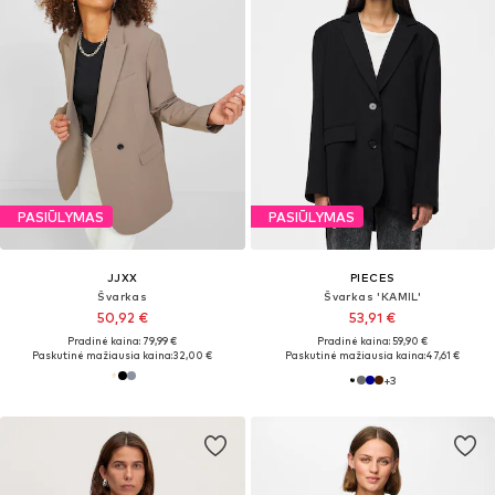
PASIŪLYMAS
PASIŪLYMAS
JJXX
PIECES
Švarkas
Švarkas 'KAMIL'
50,92 €
53,91 €
Pradinė kaina: 79,99 €
Pradinė kaina: 59,90 €
Paskutinė mažiausia kaina:
32,00 €
Paskutinė mažiausia kaina:
47,61 €
+
3