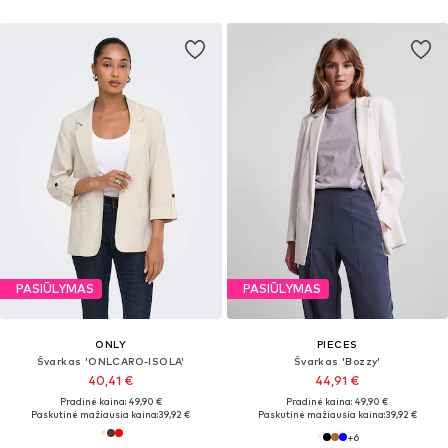
PASIŪLYMAS
PASIŪLYMAS
ONLY
PIECES
Švarkas 'ONLCARO-ISOLA'
Švarkas 'Bozzy'
40,41 €
44,91 €
Pradinė kaina: 49,90 €
Pradinė kaina: 49,90 €
Paskutinė mažiausia kaina:
39,92 €
Paskutinė mažiausia kaina:
39,92 €
+
6