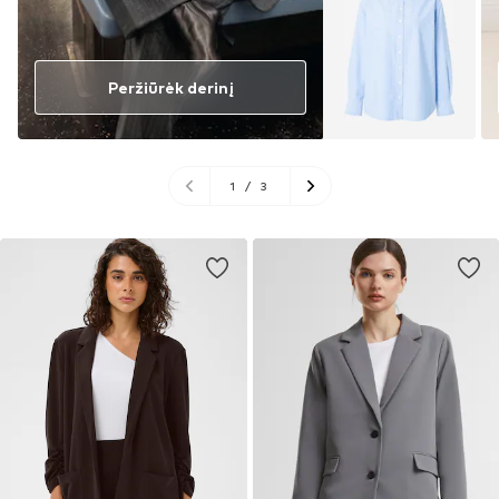
Peržiūrėk derinį
1
/
3