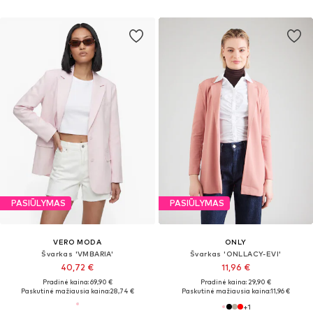
PASIŪLYMAS
PASIŪLYMAS
VERO MODA
ONLY
Švarkas 'VMBARIA'
Švarkas 'ONLLACY-EVI'
40,72 €
11,96 €
Pradinė kaina: 69,90 €
Pradinė kaina: 29,90 €
Paskutinė mažiausia kaina:
28,74 €
Paskutinė mažiausia kaina:
11,96 €
+
1