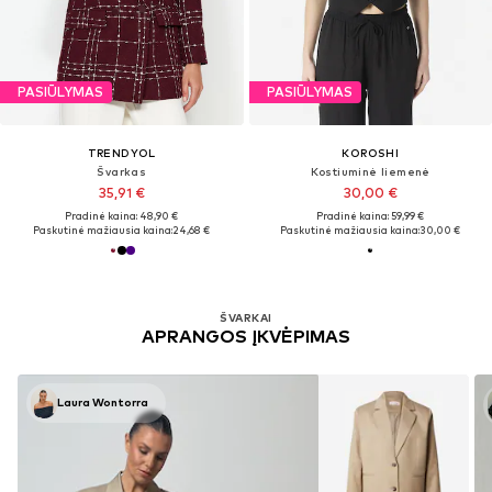
PASIŪLYMAS
PASIŪLYMAS
TRENDYOL
KOROSHI
Švarkas
Kostiuminė liemenė
35,91 €
30,00 €
Pradinė kaina: 48,90 €
Pradinė kaina: 59,99 €
Paskutinė mažiausia kaina:
24,68 €
Paskutinė mažiausia kaina:
30,00 €
ŠVARKAI
APRANGOS ĮKVĖPIMAS
Laura Wontorra