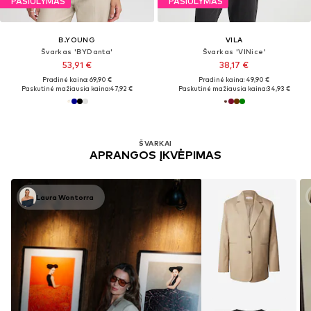
PASIŪLYMAS
PASIŪLYMAS
B.YOUNG
VILA
Švarkas 'BYDanta'
Švarkas 'VINice'
53,91 €
38,17 €
Pradinė kaina: 69,90 €
Pradinė kaina: 49,90 €
Paskutinė mažiausia kaina:
47,92 €
Paskutinė mažiausia kaina:
34,93 €
ŠVARKAI
APRANGOS ĮKVĖPIMAS
Laura Wontorra