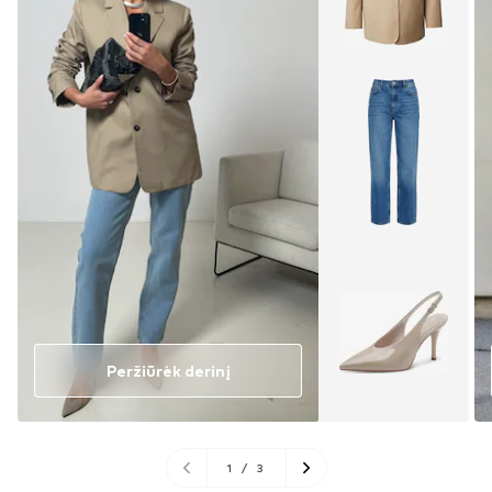
Peržiūrėk derinį
1
/
3