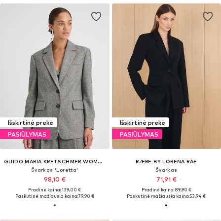
Išskirtinė prekė
Išskirtinė prekė
PASIŪLYMAS
PASIŪLYMAS
GUIDO MARIA KRETSCHMER WOMEN
RÆRE BY LORENA RAE
Švarkas 'Loretta'
Švarkas
98,10 €
71,91 €
Pradinė kaina: 139,00 €
Pradinė kaina: 89,90 €
Paskutinė mažiausia kaina:
79,90 €
Paskutinė mažiausia kaina:
53,94 €