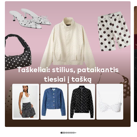
Taškeliai: stilius, pataikantis
tiesiai į tašką