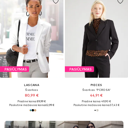
PASIŪLYMAS
PASIŪLYMAS
LASCANA
PIECES
Švarkas
Švarkas 'PCROSA'
80,99 €
44,91 €
Pradinė kaina: 89,99 €
Pradinė kaina: 49,90 €
Paskutinė mažiausia kaina:
62,99 €
Paskutinė mažiausia kaina:
37,43 €