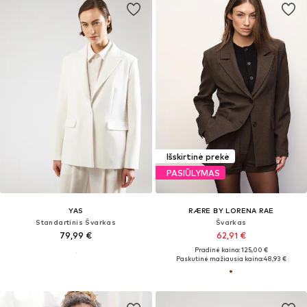
Išskirtinė prekė
PASIŪLYMAS
YAS
RÆRE BY LORENA RAE
Standartinis Švarkas
Švarkas
79,99 €
62,91 €
Pradinė kaina: 125,00 €
Paskutinė mažiausia kaina:
48,93 €