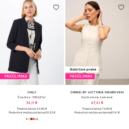
Išskirtinė prekė
PASIŪLYMAS
PASIŪLYMAS
ONLY
ORIMEI BY VICTORIA SWAROVSKI
Švarkas 'ONLElly'
Kostiuminė liemenė
34,11 €
67,41 €
Pradinė kaina: 44,90 €
Pradinė kaina: 74,90 €
Paskutinė mažiausia kaina:
30,32 €
Paskutinė mažiausia kaina:
67,41 €
+
5