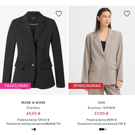
PASIŪLYMAS
IŠPARDAVIMAS
MORE & MORE
ICHI
Švarkas
Švarkas 'IHFAVA'
69,50 €
57,90 €
Pradinė kaina: 139,00 €
Pradinė kaina: 69,90 €
Paskutinė mažiausia kaina:
75,00 €
-7%
Paskutinė mažiausia kaina:
47,92 €