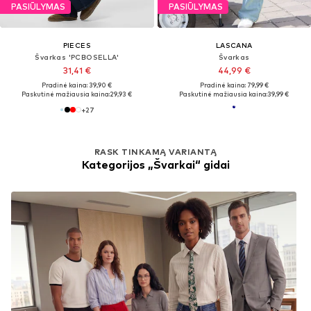
PASIŪLYMAS
PASIŪLYMAS
PIECES
LASCANA
Švarkas 'PCBOSELLA'
Švarkas
31,41 €
44,99 €
Pradinė kaina: 39,90 €
Pradinė kaina: 79,99 €
Paskutinė mažiausia kaina:
29,93 €
Paskutinė mažiausia kaina:
39,99 €
+
27
RASK TINKAMĄ VARIANTĄ
Kategorijos „Švarkai“ gidai