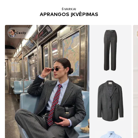
Peržiūrėjai 32 prekes iš 1772
ŠVARKAI
APRANGOS ĮKVĖPIMAS
Cecily