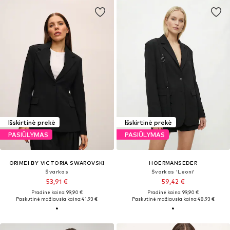
Išskirtinė prekė
Išskirtinė prekė
PASIŪLYMAS
PASIŪLYMAS
ORIMEI BY VICTORIA SWAROVSKI
HOERMANSEDER
Švarkas
Švarkas 'Leoni'
53,91 €
59,42 €
Pradinė kaina: 99,90 €
Pradinė kaina: 99,90 €
Paskutinė mažiausia kaina:
41,93 €
Paskutinė mažiausia kaina:
48,93 €