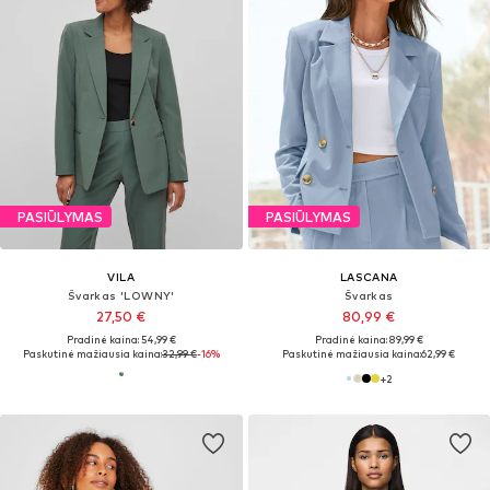
PASIŪLYMAS
PASIŪLYMAS
VILA
LASCANA
Švarkas 'LOWNY'
Švarkas
27,50 €
80,99 €
Pradinė kaina: 54,99 €
Pradinė kaina: 89,99 €
Paskutinė mažiausia kaina:
32,99 €
-16%
Paskutinė mažiausia kaina:
62,99 €
+
2