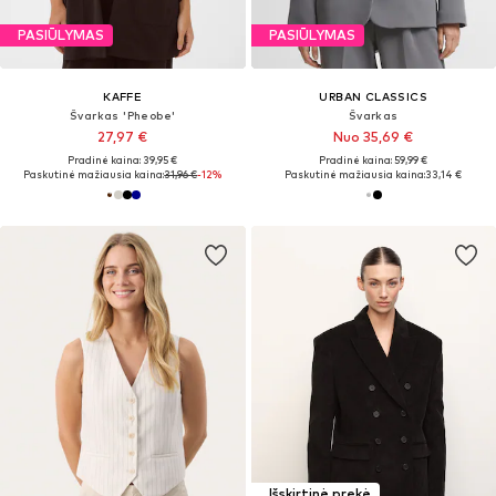
PASIŪLYMAS
PASIŪLYMAS
KAFFE
URBAN CLASSICS
Švarkas 'Pheobe'
Švarkas
27,97 €
Nuo 35,69 €
Pradinė kaina: 39,95 €
Pradinė kaina: 59,99 €
Paskutinė mažiausia kaina:
31,96 €
-12%
Paskutinė mažiausia kaina:
33,14 €
Išskirtinė prekė