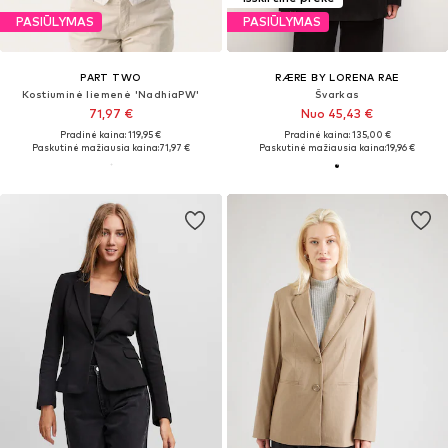
PASIŪLYMAS
PASIŪLYMAS
PART TWO
RÆRE BY LORENA RAE
Kostiuminė liemenė 'NadhiaPW'
Švarkas
71,97 €
Nuo 45,43 €
Pradinė kaina: 119,95 €
Pradinė kaina: 135,00 €
Paskutinė mažiausia kaina:
71,97 €
Paskutinė mažiausia kaina:
19,96 €