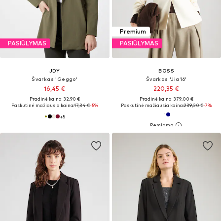
Premium
PASIŪLYMAS
PASIŪLYMAS
JDY
BOSS
Švarkas 'Geggo'
Švarkas 'Jia16'
16,45 €
220,35 €
Pradinė kaina: 32,90 €
Pradinė kaina: 379,00 €
Paskutinė mažiausia kaina:
17,34 €
-5%
Paskutinė mažiausia kaina:
239,20 €
-7%
+
5