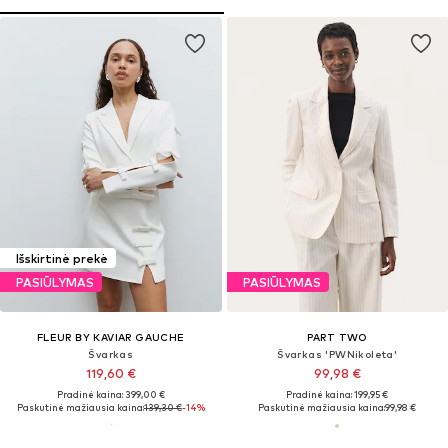
Išskirtinė prekė
PASIŪLYMAS
PASIŪLYMAS
FLEUR BY KAVIAR GAUCHE
PART TWO
Švarkas
Švarkas 'PWNikoleta'
119,60 €
99,98 €
Pradinė kaina: 399,00 €
Pradinė kaina: 199,95 €
Paskutinė mažiausia kaina:
139,30 €
-14%
Paskutinė mažiausia kaina:
99,98 €