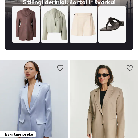
Stilingi deriniai: šortai ir švarkai
Išskirtinė prekė