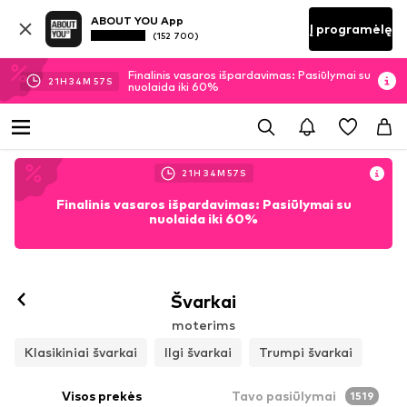
ABOUT YOU App
Į programėlę
(152 700)
Finalinis vasaros išpardavimas: Pasiūlymai su
21
H
34
M
54
S
nuolaida iki 60%
21
H
34
M
54
S
Finalinis vasaros išpardavimas: Pasiūlymai su
nuolaida iki 60%
Švarkai
moterims
Klasikiniai švarkai
Ilgi švarkai
Trumpi švarkai
Visos prekės
Tavo pasiūlymai
1519