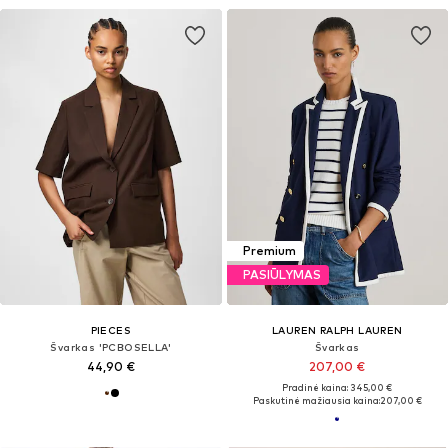
Premium
PASIŪLYMAS
PIECES
LAUREN RALPH LAUREN
Švarkas 'PCBOSELLA'
Švarkas
44,90 €
207,00 €
Pradinė kaina: 345,00 €
Paskutinė mažiausia kaina:
207,00 €