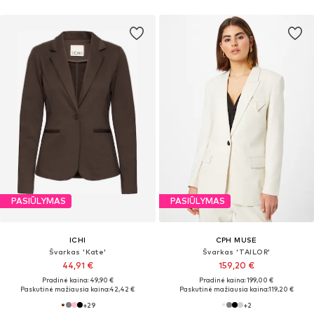
PASIŪLYMAS
PASIŪLYMAS
ICHI
CPH MUSE
Švarkas 'Kate'
Švarkas 'TAILOR'
44,91 €
159,20 €
Pradinė kaina: 49,90 €
Pradinė kaina: 199,00 €
Paskutinė mažiausia kaina:
42,42 €
Paskutinė mažiausia kaina:
119,20 €
+
29
+
2