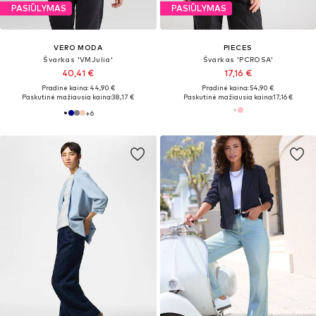
PASIŪLYMAS
PASIŪLYMAS
VERO MODA
PIECES
Švarkas 'VMJulia'
Švarkas 'PCROSA'
40,41 €
17,16 €
Pradinė kaina: 44,90 €
Pradinė kaina: 54,90 €
Paskutinė mažiausia kaina:
38,17 €
Paskutinė mažiausia kaina:
17,16 €
+
6