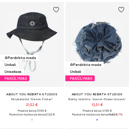
♻️
Perdirbta mada
Unikali
♻️
Perdirbta mada
Uniseksas
Unikali
PASIŪLYMAS
PASIŪLYMAS
ABOUT YOU REBIRTH STUDIOS
ABOUT YOU REBIRTH STUDIOS
Skrybėlaitė 'Denim Fisher'
Raktų laikiklis 'denim flower brooch'
21,52 €
12,51 €
Pradinė kaina: 57,90 €
Pradinė kaina: 37,90 €
Paskutinė mažiausia kaina:
21,52 €
Paskutinė mažiausia kaina:
13,52 €
-7%