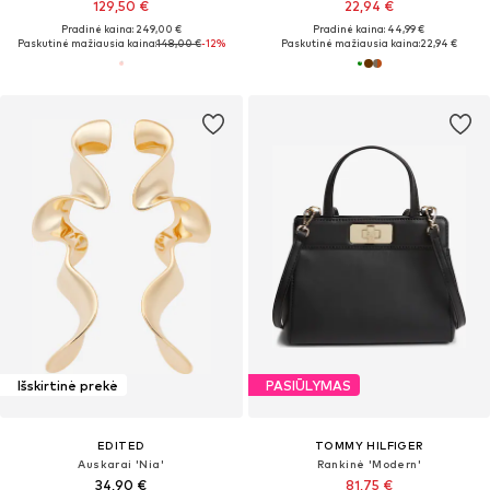
129,50 €
22,94 €
Pradinė kaina: 249,00 €
Pradinė kaina: 44,99 €
Paskutinė mažiausia kaina:
148,00 €
-12%
Paskutinė mažiausia kaina:
22,94 €
Išskirtinė prekė
PASIŪLYMAS
EDITED
TOMMY HILFIGER
Auskarai 'Nia'
Rankinė 'Modern'
34,90 €
81,75 €