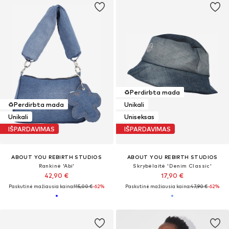
♻️
Perdirbta mada
♻️
Perdirbta mada
Unikali
Unikali
Uniseksas
IŠPARDAVIMAS
IŠPARDAVIMAS
ABOUT YOU REBIRTH STUDIOS
ABOUT YOU REBIRTH STUDIOS
Rankinė 'Abi'
Skrybėlaitė 'Denim Classic'
42,90 €
17,90 €
Paskutinė mažiausia kaina:
115,00 €
-62%
Paskutinė mažiausia kaina:
47,90 €
-62%