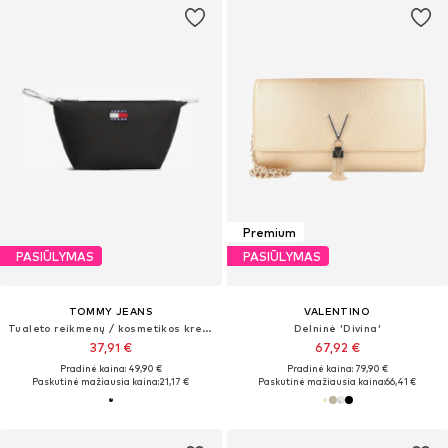
Premium
PASIŪLYMAS
PASIŪLYMAS
TOMMY JEANS
VALENTINO
Tualeto reikmenų / kosmetikos krepšys 'ESS DAILY'
Delninė 'Divina'
37,91 €
67,92 €
Pradinė kaina: 49,90 €
Pradinė kaina: 79,90 €
Paskutinė mažiausia kaina:
21,17 €
Paskutinė mažiausia kaina:
66,41 €