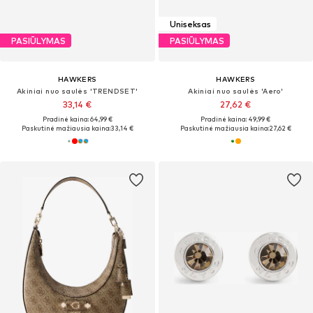
Uniseksas
PASIŪLYMAS
PASIŪLYMAS
HAWKERS
HAWKERS
Akiniai nuo saulės 'TRENDSET'
Akiniai nuo saulės 'Aero'
33,14 €
27,62 €
Pradinė kaina: 64,99 €
Pradinė kaina: 49,99 €
Paskutinė mažiausia kaina:
33,14 €
Paskutinė mažiausia kaina:
27,62 €