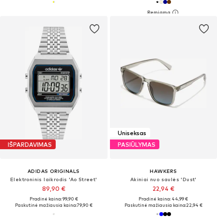
Uniseksas
IŠPARDAVIMAS
PASIŪLYMAS
ADIDAS ORIGINALS
HAWKERS
Elektroninis laikrodis 'Ao Street'
Akiniai nuo saulės 'Dust'
89,90 €
22,94 €
Pradinė kaina: 99,90 €
Pradinė kaina: 44,99 €
Paskutinė mažiausia kaina:
79,90 €
Paskutinė mažiausia kaina:
22,94 €