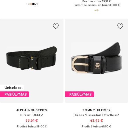
Pradinė kaina: 39,99 €
+
1
Paskutinė mažiausia kaina:
18,00 €
Uniseksas
PASIŪLYMAS
PASIŪLYMAS
ALPHA INDUSTRIES
TOMMY HILFIGER
Diržas 'Utility'
Diržas 'Essential Effortless'
29,61 €
42,42 €
Pradinė kaina: 38,00 €
Pradinė kaina: 49,90 €