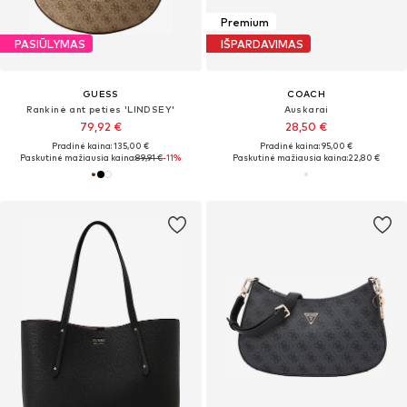
Premium
PASIŪLYMAS
IŠPARDAVIMAS
GUESS
COACH
Rankinė ant peties 'LINDSEY'
Auskarai
79,92 €
28,50 €
Pradinė kaina: 135,00 €
Pradinė kaina: 95,00 €
Paskutinė mažiausia kaina:
89,91 €
-11%
Paskutinė mažiausia kaina:
22,80 €