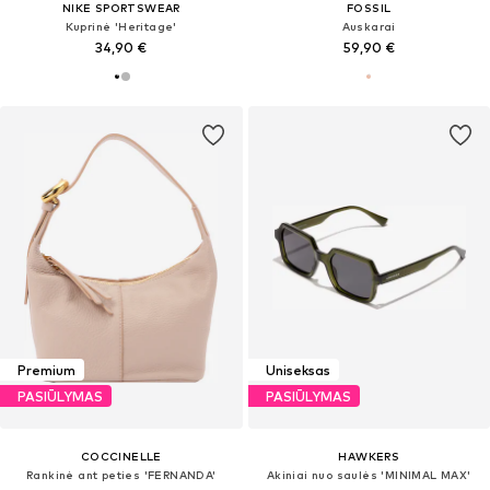
NIKE SPORTSWEAR
FOSSIL
Kuprinė 'Heritage'
Auskarai
34,90 €
59,90 €
Premium
Uniseksas
PASIŪLYMAS
PASIŪLYMAS
COCCINELLE
HAWKERS
Rankinė ant peties 'FERNANDA'
Akiniai nuo saulės 'MINIMAL MAX'