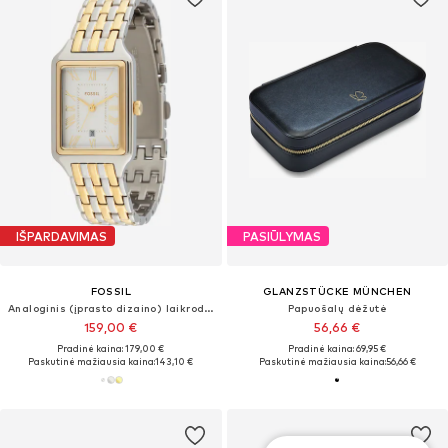
IŠPARDAVIMAS
PASIŪLYMAS
FOSSIL
GLANZSTÜCKE MÜNCHEN
Analoginis (įprasto dizaino) laikrodis 'Raquel'
Papuošalų dėžutė
159,00 €
56,66 €
Pradinė kaina: 179,00 €
Pradinė kaina: 69,95 €
Paskutinė mažiausia kaina:
143,10 €
Paskutinė mažiausia kaina:
56,66 €