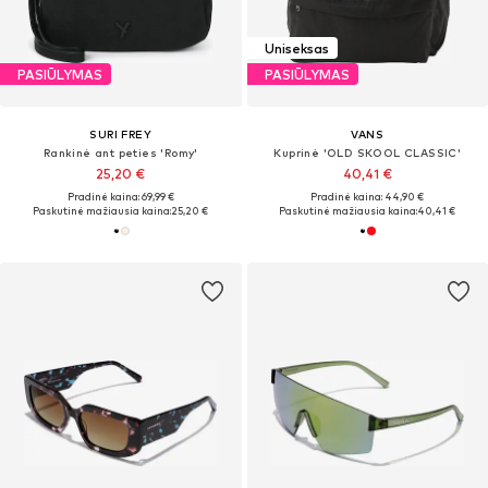
Uniseksas
PASIŪLYMAS
PASIŪLYMAS
SURI FREY
VANS
Rankinė ant peties 'Romy'
Kuprinė 'OLD SKOOL CLASSIC'
25,20 €
40,41 €
Pradinė kaina: 69,99 €
Pradinė kaina: 44,90 €
Paskutinė mažiausia kaina:
25,20 €
Paskutinė mažiausia kaina:
40,41 €