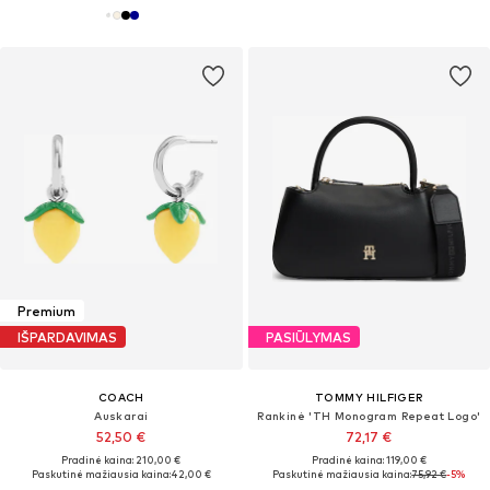
Premium
IŠPARDAVIMAS
PASIŪLYMAS
COACH
TOMMY HILFIGER
Auskarai
Rankinė 'TH Monogram Repeat Logo'
52,50 €
72,17 €
Pradinė kaina: 210,00 €
Pradinė kaina: 119,00 €
Paskutinė mažiausia kaina:
42,00 €
Paskutinė mažiausia kaina:
75,92 €
-5%