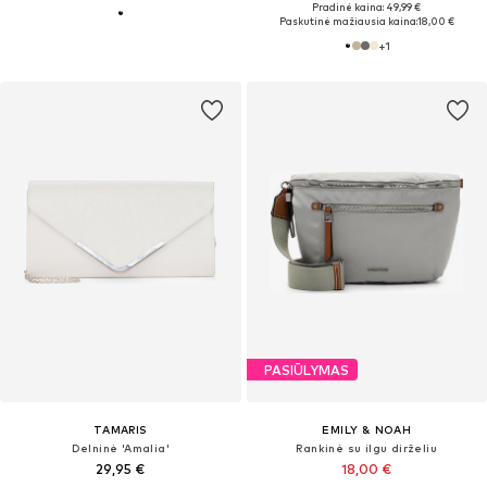
Pradinė kaina: 49,99 €
Paskutinė mažiausia kaina:
18,00 €
+
1
PASIŪLYMAS
TAMARIS
EMILY & NOAH
Delninė 'Amalia'
Rankinė su ilgu dirželiu
29,95 €
18,00 €