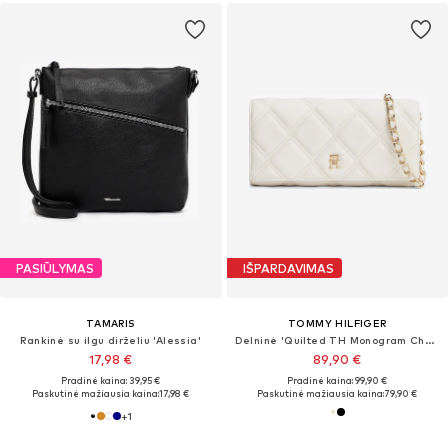
PASIŪLYMAS
IŠPARDAVIMAS
TAMARIS
TOMMY HILFIGER
Rankinė su ilgu dirželiu 'Alessia'
Delninė 'Quilted TH Monogram Chain Strap'
17,98 €
89,90 €
Pradinė kaina: 39,95 €
Pradinė kaina: 99,90 €
Paskutinė mažiausia kaina:
17,98 €
Paskutinė mažiausia kaina:
79,90 €
+
1