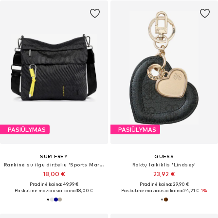
PASIŪLYMAS
PASIŪLYMAS
SURI FREY
GUESS
Rankinė su ilgu dirželiu 'Sports Marry'
Raktų laikiklis 'Lindsey'
18,00 €
23,92 €
Pradinė kaina: 49,99 €
Pradinė kaina: 29,90 €
Paskutinė mažiausia kaina:
18,00 €
Paskutinė mažiausia kaina:
24,21 €
-1%