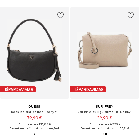
IŠPARDAVIMAS
IŠPARDAVIMAS
GUESS
SURI FREY
Rankinė ant peties 'Danya'
Rankinė su ilgu dirželiu 'Debby'
79,90 €
39,90 €
Pradinė kaina: 135,00 €
Pradinė kaina: 49,90 €
Paskutinė mažiausia kaina:
44,96 €
Paskutinė mažiausia kaina:
35,91 €