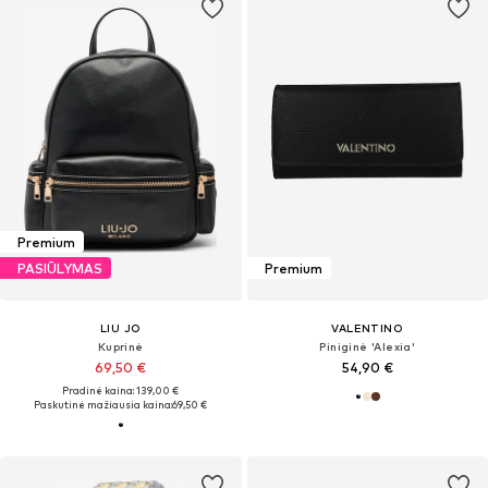
Premium
PASIŪLYMAS
Premium
LIU JO
VALENTINO
Kuprinė
Piniginė 'Alexia'
69,50 €
54,90 €
Pradinė kaina: 139,00 €
Paskutinė mažiausia kaina:
69,50 €