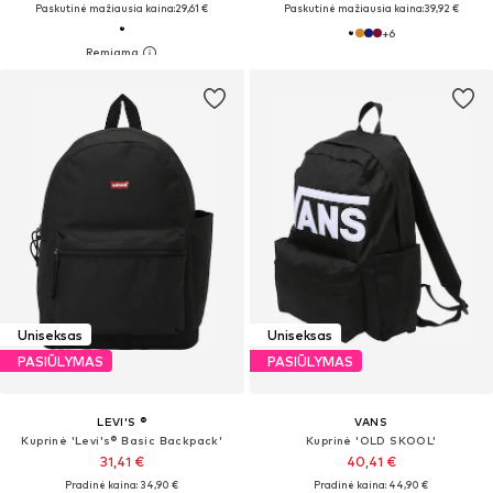
Paskutinė mažiausia kaina:
29,61 €
Paskutinė mažiausia kaina:
39,92 €
+
6
Uniseksas
Uniseksas
PASIŪLYMAS
PASIŪLYMAS
LEVI'S ®
VANS
Kuprinė 'Levi's® Basic Backpack'
Kuprinė 'OLD SKOOL'
31,41 €
40,41 €
Pradinė kaina: 34,90 €
Pradinė kaina: 44,90 €