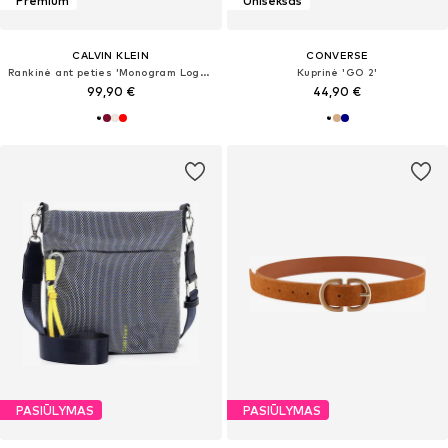
Premium
Uniseksas
CALVIN KLEIN
CONVERSE
Rankinė ant peties 'Monogram Logo Plaque Shoulder'
Kuprinė 'GO 2'
99,90 €
44,90 €
PASIŪLYMAS
PASIŪLYMAS