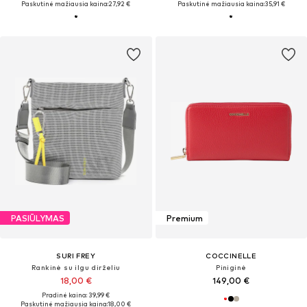
Paskutinė mažiausia kaina:
27,92 €
Paskutinė mažiausia kaina:
35,91 €
PASIŪLYMAS
Premium
SURI FREY
COCCINELLE
Rankinė su ilgu dirželiu
Piniginė
18,00 €
149,00 €
Pradinė kaina: 39,99 €
Paskutinė mažiausia kaina:
18,00 €