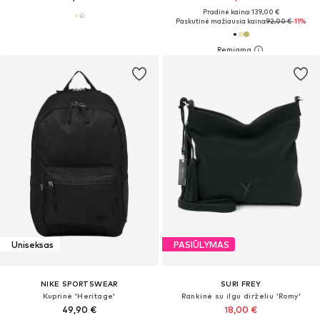
Pradinė kaina: 139,00 €
Paskutinė mažiausia kaina:
92,00 €
-11%
Uniseksas
PASIŪLYMAS
NIKE SPORTSWEAR
SURI FREY
Kuprinė 'Heritage'
Rankinė su ilgu dirželiu 'Romy'
49,90 €
18,00 €