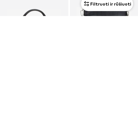
Filtruoti ir rūšiuoti
PASIŪLYMAS
PASIŪLYMAS
GUESS
SURI FREY
Rankinė 'Gilda'
Rankinė su ilgu dirželiu
87,20 €
18,00 €
Pradinė kaina: 125,00 €
Pradinė kaina: 39,99 €
Paskutinė mažiausia kaina:
92,65 €
-5%
Paskutinė mažiausia kaina:
18,00 €