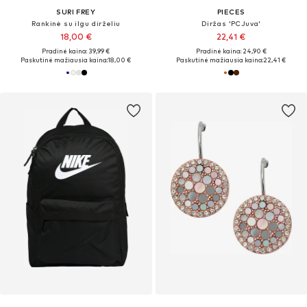
SURI FREY
PIECES
Rankinė su ilgu dirželiu
Diržas 'PCJuva'
18,00 €
22,41 €
Pradinė kaina: 39,99 €
Pradinė kaina: 24,90 €
Paskutinė mažiausia kaina:
18,00 €
Paskutinė mažiausia kaina:
22,41 €