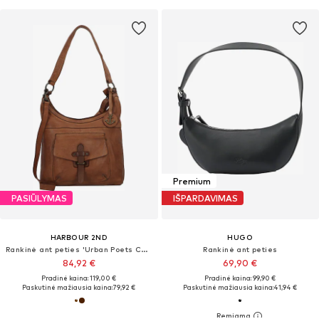
Premium
PASIŪLYMAS
IŠPARDAVIMAS
HARBOUR 2ND
HUGO
Rankinė ant peties 'Urban Poets Cameron'
Rankinė ant peties
84,92 €
69,90 €
Pradinė kaina: 119,00 €
Pradinė kaina: 99,90 €
Paskutinė mažiausia kaina:
79,92 €
Paskutinė mažiausia kaina:
41,94 €