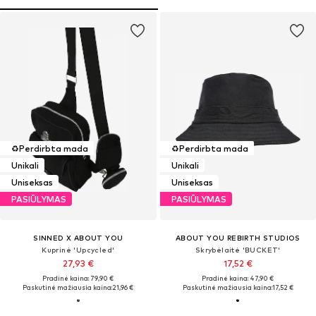
♻️
Perdirbta mada
♻️
Perdirbta mada
Unikali
Unikali
Uniseksas
Uniseksas
PASIŪLYMAS
PASIŪLYMAS
SINNED X ABOUT YOU
ABOUT YOU REBIRTH STUDIOS
Kuprinė 'Upcycled'
Skrybėlaitė 'BUCKET'
27,93 €
17,52 €
Pradinė kaina: 79,90 €
Pradinė kaina: 47,90 €
Paskutinė mažiausia kaina:
21,96 €
Paskutinė mažiausia kaina:
17,52 €