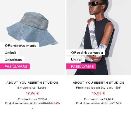
♻️
Perdirbta mada
Unikali
♻️
Perdirbta mada
Uniseksas
Unikali
PASIŪLYMAS
PASIŪLYMAS
ABOUT YOU REBIRTH STUDIOS
ABOUT YOU REBIRTH STUDIOS
Skrybėlaitė 'Lotte'
Pirštinės be pirštų galų 'Eri'
19,96 €
16,03 €
Pradinė kaina: 69,90 €
Pradinė kaina: 39,90 €
Paskutinė mažiausia kaina:
30,32 €
-34%
Paskutinė mažiausia kaina:
11,56 €