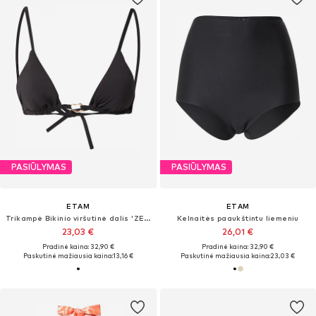
PASIŪLYMAS
PASIŪLYMAS
ETAM
ETAM
Trikampė Bikinio viršutinė dalis 'ZEPHIR'
Kelnaitės paaukštintu liemeniu
23,03 €
26,01 €
Pradinė kaina: 32,90 €
Pradinė kaina: 32,90 €
Paskutinė mažiausia kaina:
13,16 €
Paskutinė mažiausia kaina:
23,03 €