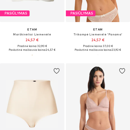
PASIŪLYMAS
PASIŪLYMAS
ETAM
ETAM
Marškinėliai Liemenėlė
Trikampė Liemenėlė 'Panama'
24,57 €
24,57 €
Pradinė kaina: 32,90 €
Pradinė kaina: 37,00 €
Paskutinė mažiausia kaina:
24,57 €
Paskutinė mažiausia kaina:
23,92 €