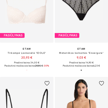
PASIŪLYMAS
PASIŪLYMAS
ETAM
ETAM
Trikampė Liemenėlė 'IDOLE'
Moteriškos kelnaitės 'Envergure'
20,93 €
9,03 €
Pradinė kaina: 34,00 €
Pradinė kaina: 14,90 €
Paskutinė mažiausia kaina:
29,90 €
-30%
Paskutinė mažiausia kaina:
6,23 €