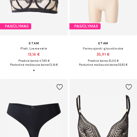
PASIŪLYMAS
PASIŪLYMAS
ETAM
ETAM
Plati Liemenėlė
Formuojanti glaustinukė
13,16 €
35,91 €
Pradinė kaina: 47,90 €
Pradinė kaina: 51,00 €
Paskutinė mažiausia kaina:
13,16 €
Paskutinė mažiausia kaina:
35,92 €