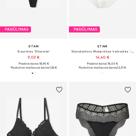
PASIŪLYMAS
PASIŪLYMAS
ETAM
ETAM
Siaurikės 'Etreinte'
Standartinis Moteriškos kelnaitės 'Panama'
9,03 €
14,40 €
Pradinė kaina: 18,90 €
Pradinė kaina: 18,00 €
Paskutinė mažiausia kaina:
7,56 €
Paskutinė mažiausia kaina:
12,51 €