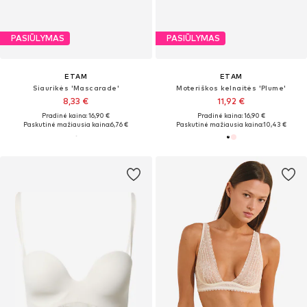
PASIŪLYMAS
PASIŪLYMAS
ETAM
ETAM
Siaurikės 'Mascarade'
Moteriškos kelnaitės 'Plume'
8,33 €
11,92 €
Pradinė kaina: 16,90 €
Pradinė kaina: 16,90 €
Paskutinė mažiausia kaina:
6,76 €
Paskutinė mažiausia kaina:
10,43 €