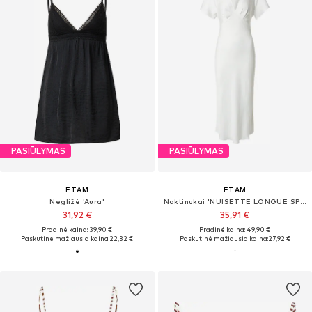
PASIŪLYMAS
PASIŪLYMAS
ETAM
ETAM
Negližė 'Aura'
Naktinukai 'NUISETTE LONGUE SPE'
31,92 €
35,91 €
Pradinė kaina: 39,90 €
Pradinė kaina: 49,90 €
Paskutinė mažiausia kaina:
22,32 €
Paskutinė mažiausia kaina:
27,92 €