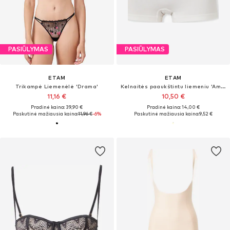
PASIŪLYMAS
PASIŪLYMAS
ETAM
ETAM
Trikampė Liemenėlė 'Drama'
Kelnaitės paaukštintu liemeniu 'Amande'
11,16 €
10,50 €
Pradinė kaina: 39,90 €
Pradinė kaina: 14,00 €
Paskutinė mažiausia kaina:
11,96 €
-6%
Paskutinė mažiausia kaina:
9,52 €