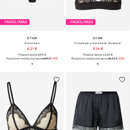
PASIŪLYMAS
PASIŪLYMAS
ETAM
ETAM
Siaurikės
Trikampė Liemenėlė 'Audace'
6,21 €
9,16 €
Pradinė kaina: 8,90 €
Pradinė kaina: 32,90 €
Paskutinė mažiausia kaina:
6,90 €
-10%
Paskutinė mažiausia kaina:
18,32 €
-50%