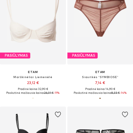
PASIŪLYMAS
PASIŪLYMAS
ETAM
ETAM
Marškinėliai Liemenėlė
Siaurikės 'SYMBIOSE'
23,12 €
7,14 €
Pradinė kaina: 32,90 €
Pradinė kaina: 14,90 €
Paskutinė mažiausia kaina:
26,01 €
-11%
Paskutinė mažiausia kaina:
8,33 €
-14%