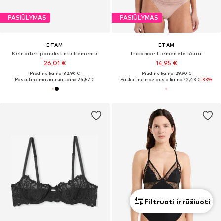
PASIŪLYMAS
PASIŪLYMAS
ETAM
ETAM
Kelnaitės paaukštintu liemeniu
Trikampė Liemenėlė 'Aura'
26,01 €
14,95 €
Pradinė kaina: 32,90 €
Pradinė kaina: 29,90 €
Paskutinė mažiausia kaina:
24,57 €
Paskutinė mažiausia kaina:
22,43 €
-33%
Filtruoti ir rūšiuoti