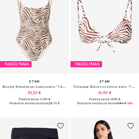
PASIŪLYMAS
PASIŪLYMAS
ETAM
ETAM
Biustjė Maudymosi kostiumėlis 'TANZANIA'
Trikampė Bikinio viršutinė dalis 'TANZANIA'
33,53 €
14,95 €
Pradinė kaina: 47,90 €
Pradinė kaina: 29,90 €
Paskutinė mažiausia kaina:
28,74 €
Paskutinė mažiausia kaina:
17,94 €
-16%