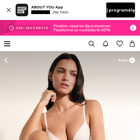
ABOUT YOU App
Į programėlę
(152 700)
Finalinis vasaros išpardavimas:
03
D.
18
H
09
M
25
S
Pasiūlymai su nuolaida iki 60%
Sekti