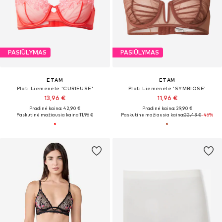
PASIŪLYMAS
PASIŪLYMAS
ETAM
ETAM
Plati Liemenėlė 'CURIEUSE'
Plati Liemenėlė 'SYMBIOSE'
13,96 €
11,96 €
Pradinė kaina: 42,90 €
Pradinė kaina: 29,90 €
Paskutinė mažiausia kaina:
11,96 €
Paskutinė mažiausia kaina:
22,43 €
-46%