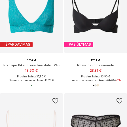
IŠPARDAVIMAS
PASIŪLYMAS
ETAM
ETAM
Trikampė Bikinio viršutinė dalis 'VAHINE'
Marškinėliai Liemenėlė
18,90 €
23,31 €
Pradinė kaina: 37,90 €
Pradinė kaina: 32,90 €
Paskutinė mažiausia kaina:
13,23 €
Paskutinė mažiausia kaina:
23,72 €
-1%