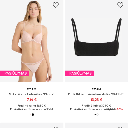
PASIŪLYMAS
PASIŪLYMAS
ETAM
ETAM
Moteriškos kelnaitės 'Plume'
Plati Bikinio viršutinė dalis 'VAHINE'
7,14 €
13,23 €
Pradinė kaina: 16,90 €
Pradinė kaina: 32,90 €
Paskutinė mažiausia kaina:
5,16 €
Paskutinė mažiausia kaina:
18,90 €
-30%