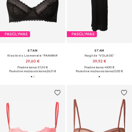
PASIŪLYMAS
PASIŪLYMAS
ETAM
ETAM
Klasikinis Liemenėlė 'PANAMA'
Negližė 'VOLAGE'
29,60 €
39,92 €
Pradinė kaina: 37,00 €
Pradinė kaina: 49,90 €
Paskutinė mažiausia kaina:
26,01 €
Paskutinė mažiausia kaina:
23,92 €