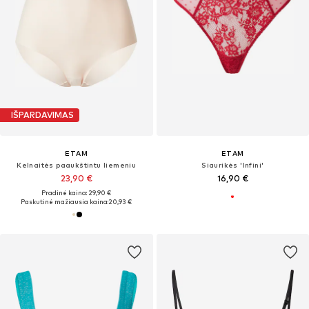
IŠPARDAVIMAS
ETAM
ETAM
Kelnaitės paaukštintu liemeniu
Siaurikės 'Infini'
23,90 €
16,90 €
Pradinė kaina: 29,90 €
Paskutinė mažiausia kaina:
20,93 €