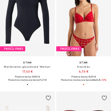
PASIŪLYMAS
PASIŪLYMAS
ETAM
ETAM
Marškinėliai-glaustinukė 'Marilyn'
Siaurikės
17,43 €
6,76 €
Pradinė kaina: 29,90 €
Pradinė kaina: 16,90 €
Paskutinė mažiausia kaina:
11,21 €
Paskutinė mažiausia kaina:
10,14 €
-33%