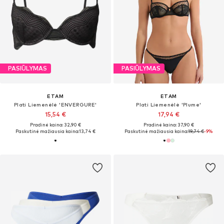
PASIŪLYMAS
PASIŪLYMAS
ETAM
ETAM
Plati Liemenėlė 'ENVERGURE'
Plati Liemenėlė 'Plume'
15,54 €
17,94 €
Pradinė kaina: 32,90 €
Pradinė kaina: 37,90 €
Paskutinė mažiausia kaina:
13,74 €
Paskutinė mažiausia kaina:
19,74 €
-9%