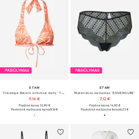
PASIŪLYMAS
PASIŪLYMAS
ETAM
ETAM
Trikampė Bikinio viršutinė dalis 'TAILA'
Moteriškos kelnaitės 'ENVERGURE'
9,16 €
7,12 €
Pradinė kaina: 32,90 €
Pradinė kaina: 14,90 €
Paskutinė mažiausia kaina:
9,16 €
Paskutinė mažiausia kaina:
6,23 €