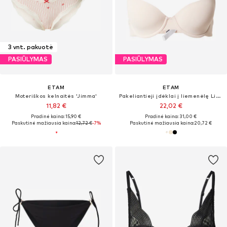
3 vnt. pakuotė
PASIŪLYMAS
PASIŪLYMAS
ETAM
ETAM
Moteriškos kelnaitės 'Jimma'
Pakeliantieji įdėklai į liemenėlę Liemenėlė
11,82 €
22,02 €
Pradinė kaina: 15,90 €
Pradinė kaina: 31,00 €
Paskutinė mažiausia kaina:
12,72 €
-7%
Paskutinė mažiausia kaina:
20,72 €