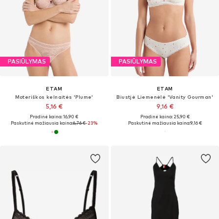
PASIŪLYMAS
PASIŪLYMAS
ETAM
ETAM
Moteriškos kelnaitės 'Plume'
Biustjė Liemenėlė 'Vanity Gourman'
5,16 €
9,16 €
Pradinė kaina: 16,90 €
Pradinė kaina: 25,90 €
Paskutinė mažiausia kaina:
6,76 €
-23%
Paskutinė mažiausia kaina:
9,16 €