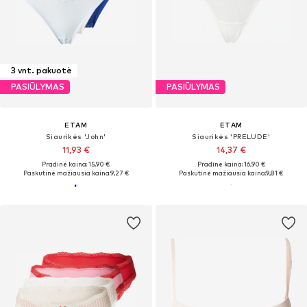
3 vnt. pakuotė
PASIŪLYMAS
PASIŪLYMAS
ETAM
ETAM
Siaurikės 'John'
Siaurikės 'PRELUDE'
11,93 €
14,37 €
Pradinė kaina: 15,90 €
Pradinė kaina: 16,90 €
Paskutinė mažiausia kaina:
9,27 €
Paskutinė mažiausia kaina:
9,81 €