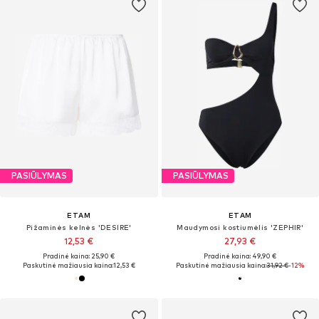
PASIŪLYMAS
PASIŪLYMAS
ETAM
ETAM
Pižaminės kelnės 'DESIRE'
Maudymosi kostiumėlis 'ZEPHIR'
12,53 €
27,93 €
Pradinė kaina: 25,90 €
Pradinė kaina: 49,90 €
Paskutinė mažiausia kaina:
12,53 €
Paskutinė mažiausia kaina:
31,92 €
-12%