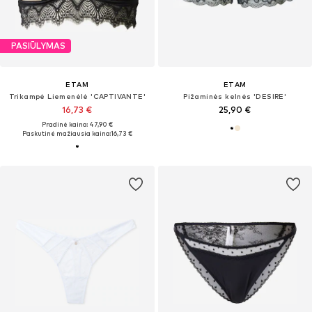
PASIŪLYMAS
ETAM
ETAM
Trikampė Liemenėlė 'CAPTIVANTE'
Pižaminės kelnės 'DESIRE'
16,73 €
25,90 €
Pradinė kaina: 47,90 €
Paskutinė mažiausia kaina:
16,73 €