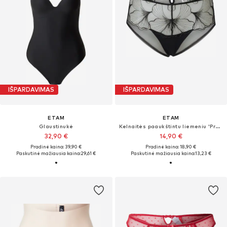
IŠPARDAVIMAS
IŠPARDAVIMAS
ETAM
ETAM
Glaustinukė
Kelnaitės paaukštintu liemeniu 'Prelude'
32,90 €
14,90 €
Pradinė kaina: 39,90 €
Pradinė kaina: 18,90 €
Paskutinė mažiausia kaina:
29,61 €
Paskutinė mažiausia kaina:
13,23 €