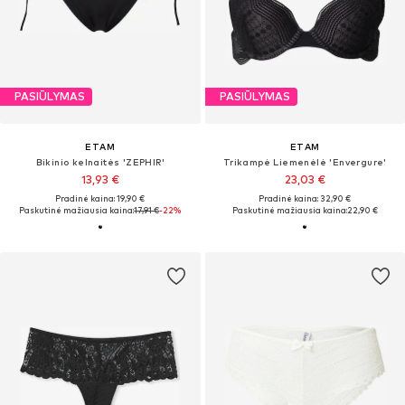
PASIŪLYMAS
PASIŪLYMAS
ETAM
ETAM
Bikinio kelnaitės 'ZEPHIR'
Trikampė Liemenėlė 'Envergure'
13,93 €
23,03 €
Pradinė kaina: 19,90 €
Pradinė kaina: 32,90 €
Paskutinė mažiausia kaina:
17,91 €
-22%
Paskutinė mažiausia kaina:
22,90 €