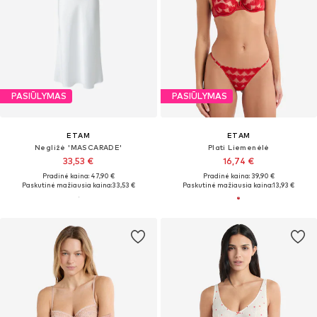
PASIŪLYMAS
PASIŪLYMAS
ETAM
ETAM
Negližė 'MASCARADE'
Plati Liemenėlė
33,53 €
16,74 €
Pradinė kaina: 47,90 €
Pradinė kaina: 39,90 €
Paskutinė mažiausia kaina:
33,53 €
Paskutinė mažiausia kaina:
13,93 €