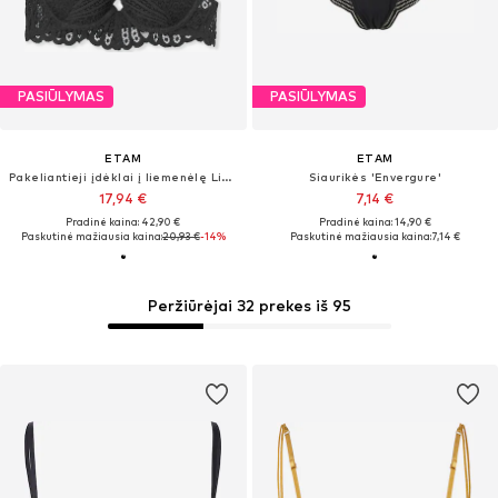
PASIŪLYMAS
PASIŪLYMAS
ETAM
ETAM
Pakeliantieji įdėklai į liemenėlę Liemenėlė 'ETREINTE'
Siaurikės 'Envergure'
17,94 €
7,14 €
Pradinė kaina: 42,90 €
Pradinė kaina: 14,90 €
Paskutinė mažiausia kaina:
20,93 €
-14%
Paskutinė mažiausia kaina:
7,14 €
Peržiūrėjai 32 prekes iš 95