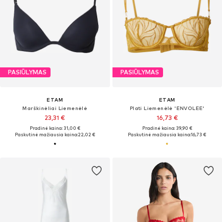
PASIŪLYMAS
PASIŪLYMAS
ETAM
ETAM
Marškinėliai Liemenėlė
Plati Liemenėlė 'ENVOLEE'
23,31 €
16,73 €
Pradinė kaina: 31,00 €
Pradinė kaina: 39,90 €
Paskutinė mažiausia kaina:
22,02 €
Paskutinė mažiausia kaina:
16,73 €