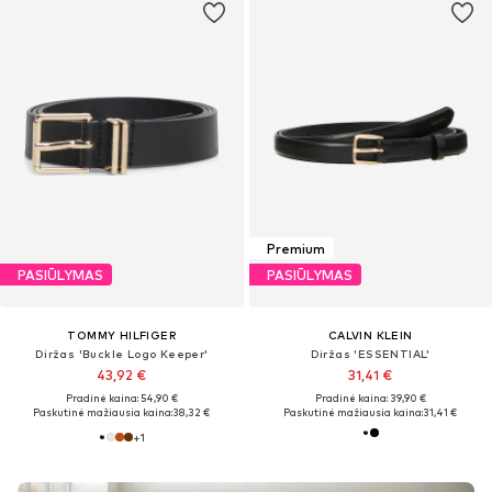
Premium
PASIŪLYMAS
PASIŪLYMAS
TOMMY HILFIGER
CALVIN KLEIN
Diržas 'Buckle Logo Keeper'
Diržas 'ESSENTIAL'
43,92 €
31,41 €
Pradinė kaina: 54,90 €
Pradinė kaina: 39,90 €
Paskutinė mažiausia kaina:
38,32 €
Paskutinė mažiausia kaina:
31,41 €
+
1