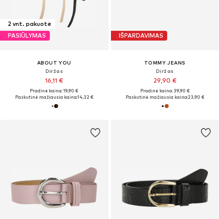
2 vnt. pakuotė
PASIŪLYMAS
IŠPARDAVIMAS
ABOUT YOU
TOMMY JEANS
Diržas
Diržas
16,11 €
29,90 €
Pradinė kaina: 19,90 €
Pradinė kaina: 39,90 €
Paskutinė mažiausia kaina:
14,32 €
Paskutinė mažiausia kaina:
23,90 €