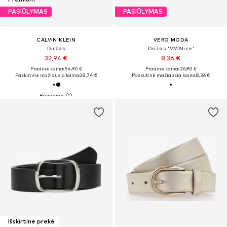
PASIŪLYMAS
PASIŪLYMAS
CALVIN KLEIN
VERO MODA
Diržas
Diržas 'VMAlice'
32,94 €
8,36 €
Pradinė kaina: 54,90 €
Pradinė kaina: 26,90 €
Paskutinė mažiausia kaina:
28,74 €
Paskutinė mažiausia kaina:
8,36 €
Išskirtinė prekė