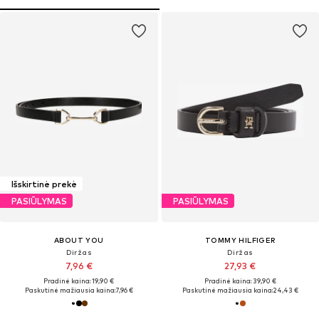
Išskirtinė prekė
PASIŪLYMAS
PASIŪLYMAS
ABOUT YOU
TOMMY HILFIGER
Diržas
Diržas
7,96 €
27,93 €
Pradinė kaina: 19,90 €
Pradinė kaina: 39,90 €
Paskutinė mažiausia kaina:
7,96 €
Paskutinė mažiausia kaina:
24,43 €