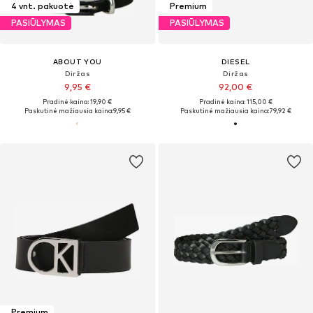
4 vnt. pakuotė
Premium
PASIŪLYMAS
PASIŪLYMAS
ABOUT YOU
DIESEL
Diržas
Diržas
9,95 €
92,00 €
Pradinė kaina: 19,90 €
Pradinė kaina: 115,00 €
Paskutinė mažiausia kaina:
9,95 €
Paskutinė mažiausia kaina:
79,92 €
Premium