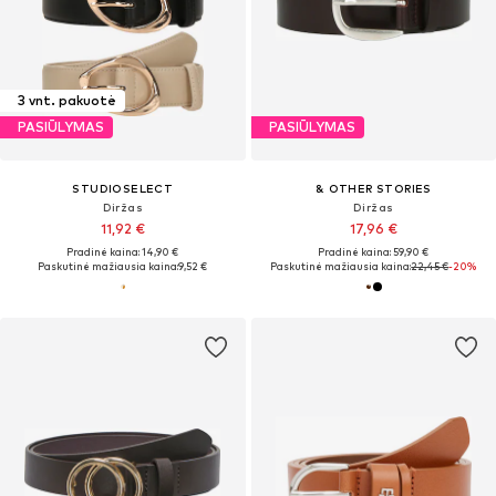
3 vnt. pakuotė
PASIŪLYMAS
PASIŪLYMAS
STUDIOSELECT
& OTHER STORIES
Diržas
Diržas
11,92 €
17,96 €
Pradinė kaina: 14,90 €
Pradinė kaina: 59,90 €
Paskutinė mažiausia kaina:
9,52 €
Paskutinė mažiausia kaina:
22,45 €
-20%