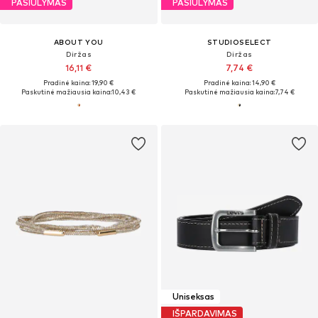
PASIŪLYMAS
PASIŪLYMAS
ABOUT YOU
STUDIOSELECT
Diržas
Diržas
16,11 €
7,74 €
Pradinė kaina: 19,90 €
Pradinė kaina: 14,90 €
Paskutinė mažiausia kaina:
10,43 €
Paskutinė mažiausia kaina:
7,74 €
Uniseksas
IŠPARDAVIMAS