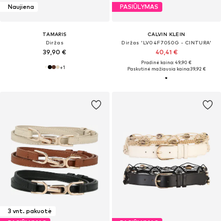
Naujiena
PASIŪLYMAS
TAMARIS
CALVIN KLEIN
Diržas
Diržas 'LV04F7050G - CINTURA'
39,90 €
40,41 €
Pradinė kaina: 49,90 €
+
1
Paskutinė mažiausia kaina:
39,92 €
3 vnt. pakuotė