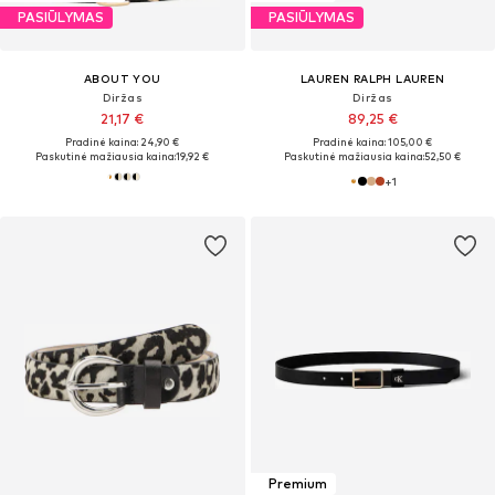
PASIŪLYMAS
PASIŪLYMAS
ABOUT YOU
LAUREN RALPH LAUREN
Diržas
Diržas
21,17 €
89,25 €
Pradinė kaina: 24,90 €
Pradinė kaina: 105,00 €
Paskutinė mažiausia kaina:
19,92 €
Paskutinė mažiausia kaina:
52,50 €
+
1
Premium