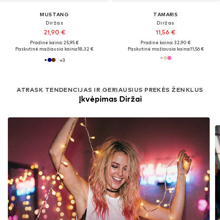
MUSTANG
TAMARIS
Diržas
Diržas
21,90 €
11,56 €
Pradinė kaina: 25,95 €
Pradinė kaina: 32,90 €
Paskutinė mažiausia kaina:
18,32 €
Paskutinė mažiausia kaina:
11,56 €
+
3
ATRASK TENDENCIJAS IR GERIAUSIUS PREKĖS ŽENKLUS
Įkvėpimas Diržai