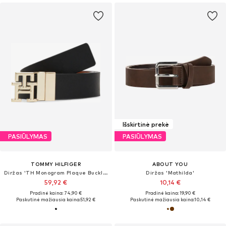
Išskirtinė prekė
PASIŪLYMAS
PASIŪLYMAS
TOMMY HILFIGER
ABOUT YOU
Diržas 'TH Monogram Plaque Buckle Reversible'
Diržas 'Mathilda'
59,92 €
10,14 €
Pradinė kaina: 74,90 €
Pradinė kaina: 19,90 €
Paskutinė mažiausia kaina:
51,92 €
Paskutinė mažiausia kaina:
10,14 €