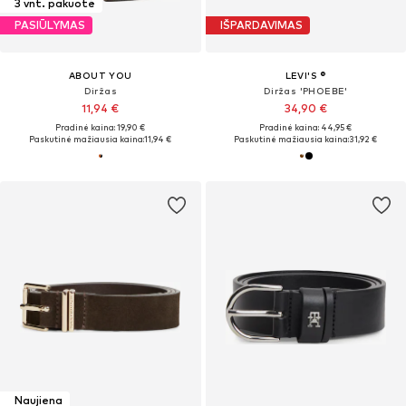
3 vnt. pakuotė
PASIŪLYMAS
IŠPARDAVIMAS
ABOUT YOU
LEVI'S ®
Diržas
Diržas 'PHOEBE'
11,94 €
34,90 €
Pradinė kaina: 19,90 €
Pradinė kaina: 44,95 €
Paskutinė mažiausia kaina:
11,94 €
Paskutinė mažiausia kaina:
31,92 €
Naujiena