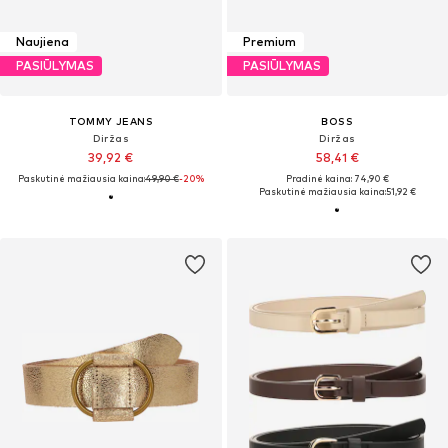
Naujiena
Premium
PASIŪLYMAS
PASIŪLYMAS
TOMMY JEANS
BOSS
Diržas
Diržas
39,92 €
58,41 €
Paskutinė mažiausia kaina:
49,90 €
-20%
Pradinė kaina: 74,90 €
Paskutinė mažiausia kaina:
51,92 €