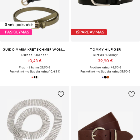
3 vnt. pakuotė
PASIŪLYMAS
IŠPARDAVIMAS
GUIDO MARIA KRETSCHMER WOMEN
TOMMY HILFIGER
Diržas 'Bianca'
Diržas 'Danny'
10,43 €
39,90 €
Pradinė kaina: 29,90 €
Pradinė kaina: 49,90 €
Paskutinė mažiausia kaina:
10,43 €
Paskutinė mažiausia kaina:
39,90 €