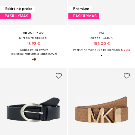
Išskirtinė prekė
Premium
PASIŪLYMAS
PASIŪLYMAS
ABOUT YOU
IRO
Diržas 'Mathilda'
Diržas 'CLICK'
15,92 €
156,00 €
Pradinė kaina: 19,90 €
Paskutinė mažiausia kaina:
195,00 €
-20%
Paskutinė mažiausia kaina:
15,92 €