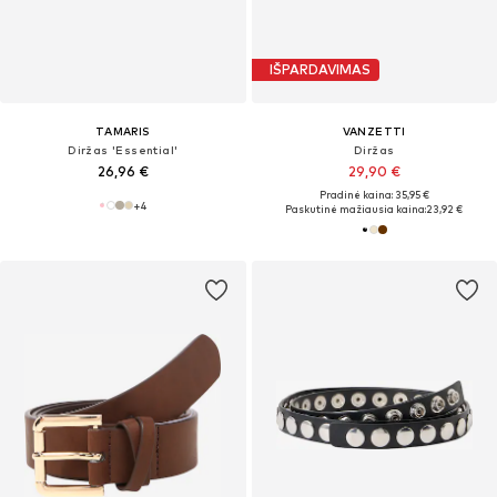
IŠPARDAVIMAS
TAMARIS
VANZETTI
Diržas 'Essential'
Diržas
26,96 €
29,90 €
Pradinė kaina: 35,95 €
+
4
Paskutinė mažiausia kaina:
23,92 €