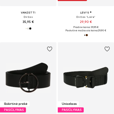
VANZETTI
LEVI'S ®
Diržas
Diržas 'Loire'
35,95 €
29,90 €
Pradinė kaina: 39,95 €
Paskutinė mažiausia kaina:
29,90 €
Išskirtinė prekė
Uniseksas
PASIŪLYMAS
PASIŪLYMAS