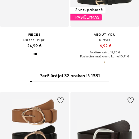
3 vnt. pakuotė
PASIŪLYMAS
PIECES
ABOUT YOU
Diržas 'Pilja'
Diržas
24,99 €
16,92 €
Pradinė kaina: 19,90 €
Paskutinė mažiausia kaina:
10,71 €
Peržiūrėjai 32 prekes iš 1381