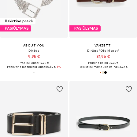
Išskirtinė prekė
PASIŪLYMAS
PASIŪLYMAS
ABOUT YOU
VANZETTI
Diržas
Diržas 'Old Money'
9,95 €
31,96 €
Pradinė kaina: 19,90 €
Pradinė kaina: 39,95 €
Paskutinė mažiausia kaina:
10,14 €
-1%
Paskutinė mažiausia kaina:
23,92 €