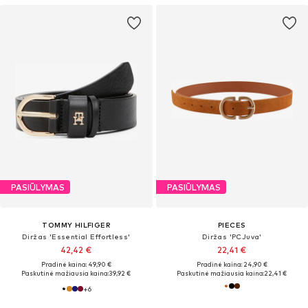
PASIŪLYMAS
PASIŪLYMAS
TOMMY HILFIGER
PIECES
Diržas 'Essential Effortless'
Diržas 'PCJuva'
42,42 €
22,41 €
Pradinė kaina: 49,90 €
Pradinė kaina: 24,90 €
Paskutinė mažiausia kaina:
39,92 €
Paskutinė mažiausia kaina:
22,41 €
+
6