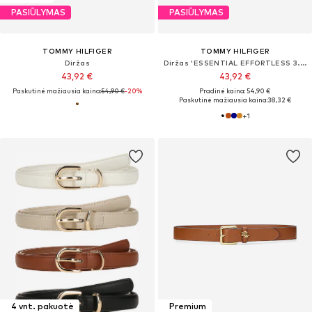
PASIŪLYMAS
PASIŪLYMAS
TOMMY HILFIGER
TOMMY HILFIGER
Diržas
Diržas 'ESSENTIAL EFFORTLESS 3.0'
43,92 €
43,92 €
Paskutinė mažiausia kaina:
54,90 €
-20%
Pradinė kaina: 54,90 €
Paskutinė mažiausia kaina:
38,32 €
+
1
4 vnt. pakuotė
Premium