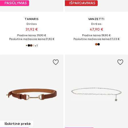
PASIŪLYMAS
IŠPARDAVIMAS
TAMARIS
VANZETTI
Diržas
Diržas
31,92 €
47,90 €
Pradinė kaina: 39,90 €
Pradinė kaina: 59,90 €
Paskutinė mažiausia kaina:
31,92 €
Paskutinė mažiausia kaina:
37,03 €
+
1
Išskirtinė prekė