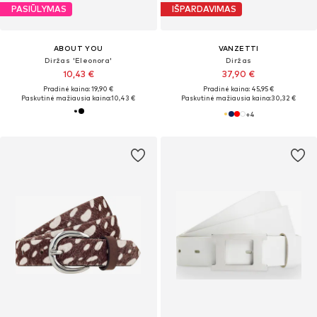
PASIŪLYMAS
IŠPARDAVIMAS
ABOUT YOU
VANZETTI
Diržas 'Eleonora'
Diržas
10,43 €
37,90 €
Pradinė kaina: 19,90 €
Pradinė kaina: 45,95 €
Paskutinė mažiausia kaina:
10,43 €
Paskutinė mažiausia kaina:
30,32 €
+
4