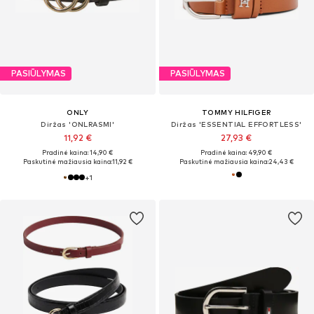
PASIŪLYMAS
PASIŪLYMAS
ONLY
TOMMY HILFIGER
Diržas 'ONLRASMI'
Diržas 'ESSENTIAL EFFORTLESS'
11,92 €
27,93 €
Pradinė kaina: 14,90 €
Pradinė kaina: 49,90 €
Paskutinė mažiausia kaina:
11,92 €
Paskutinė mažiausia kaina:
24,43 €
+
1