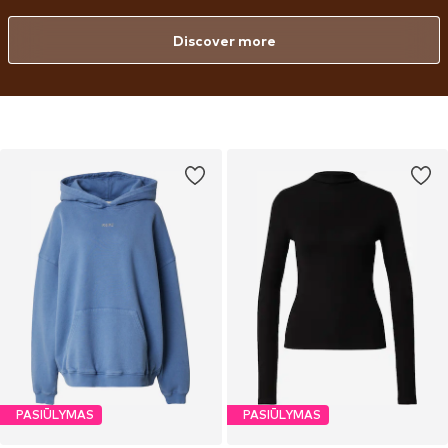
Lorena nutzt ihr Mode-Know-how und besonderes Auge fürs Detail, um
dir die perfekte Passform zu bieten. Die Pieces sind sorgfältig
Discover more
entworfen, um auch über Jahre hinweg ihre Qualität zu bewahren und
mit deinem Alltag Schritt zu halten.
PASIŪLYMAS
PASIŪLYMAS