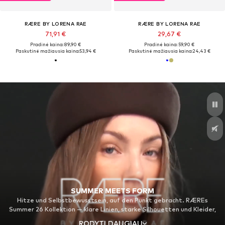
RÆRE BY LORENA RAE
RÆRE BY LORENA RAE
71,91 €
29,67 €
Pradinė kaina: 89,90 €
Pradinė kaina: 59,90 €
Paskutinė mažiausia kaina:
53,94 €
Paskutinė mažiausia kaina:
24,43 €
SUMMER MEETS FORM
Hitze und Selbstbewusstsein, auf den Punkt gebracht. RÆREs
Summer 26 Kollektion — klare Linien, starke Silhouetten und Kleider,
die nicht viel brauchen, um zu wirken. Fließend und doch skulptural,
RODYTI DAUGIAU