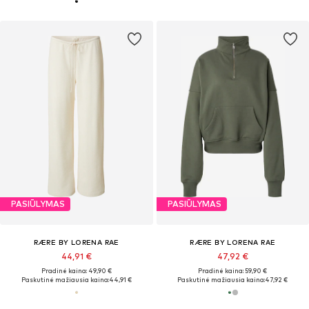
PASIŪLYMAS
PASIŪLYMAS
RÆRE BY LORENA RAE
RÆRE BY LORENA RAE
44,91 €
47,92 €
Pradinė kaina: 49,90 €
Pradinė kaina: 59,90 €
Paskutinė mažiausia kaina:
44,91 €
Paskutinė mažiausia kaina:
47,92 €