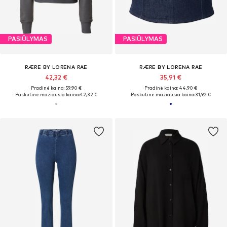
PASIŪLYMAS
PASIŪLYMAS
RÆRE BY LORENA RAE
RÆRE BY LORENA RAE
42,32 €
35,91 €
Pradinė kaina: 59,90 €
Pradinė kaina: 44,90 €
Paskutinė mažiausia kaina:
42,32 €
Paskutinė mažiausia kaina:
31,92 €