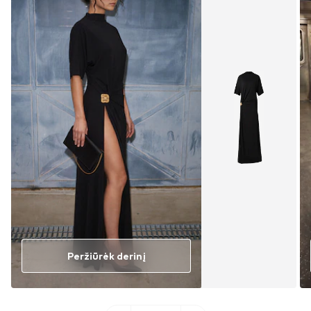
Peržiūrėk derinį