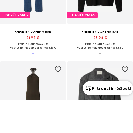
PASIŪLYMAS
PASIŪLYMAS
RÆRE BY LORENA RAE
RÆRE BY LORENA RAE
21,96 €
23,94 €
Pradinė kaina: 69,90 €
Pradinė kaina: 59,90 €
Paskutinė mažiausia kaina:
19,16 €
Paskutinė mažiausia kaina:
19,95 €
Filtruoti ir rūšiuoti