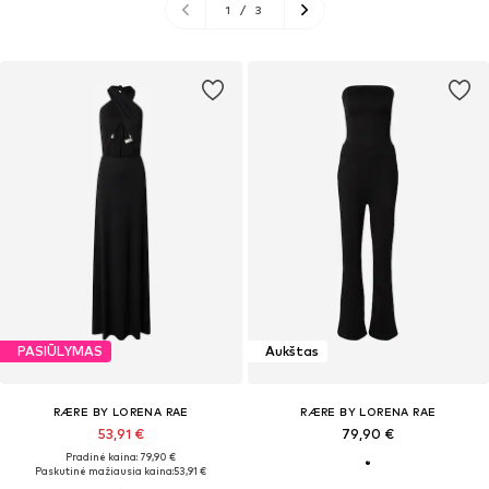
1
/
3
PASIŪLYMAS
Aukštas
RÆRE BY LORENA RAE
RÆRE BY LORENA RAE
53,91 €
79,90 €
Pradinė kaina: 79,90 €
Paskutinė mažiausia kaina:
53,91 €