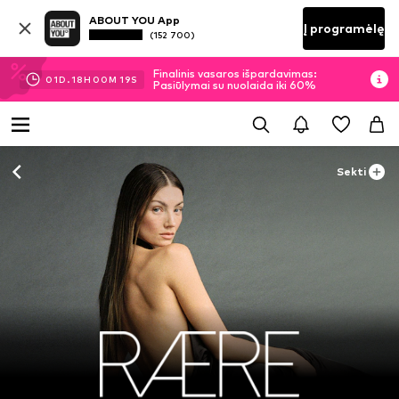
ABOUT YOU App
Į programėlę
(152 700)
Finalinis vasaros išpardavimas:
01
D.
18
H
00
M
17
S
Pasiūlymai su nuolaida iki 60%
Sekti