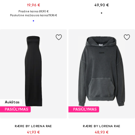
19,96 €
49,90 €
Pradinė kaina: 69,90 €
Paskutinė mažiausia kaina:
19,96 €
Aukštas
PASIŪLYMAS
PASIŪLYMAS
RÆRE BY LORENA RAE
RÆRE BY LORENA RAE
41,93 €
48,93 €