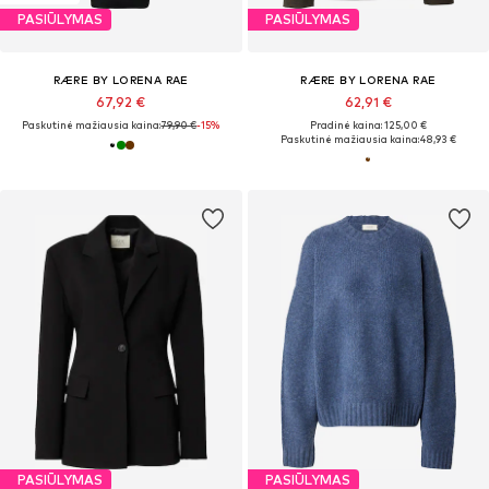
PASIŪLYMAS
PASIŪLYMAS
RÆRE BY LORENA RAE
RÆRE BY LORENA RAE
67,92 €
62,91 €
Paskutinė mažiausia kaina:
79,90 €
-15%
Pradinė kaina: 125,00 €
Paskutinė mažiausia kaina:
48,93 €
PASIŪLYMAS
PASIŪLYMAS