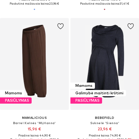
Paskutinė mažiausia kaina:
23,96 €
Paskutinė mažiausia kaina:
31,41 €
Mamoms
Mamoms
Galimybė maitinti krūtimi
PASIŪLYMAS
PASIŪLYMAS
MAMALICIOUS
BEBEFIELD
Barrel Kelnės 'MLHanna'
Suknelė 'Sienna'
15,96 €
23,96 €
Pradinė kaina: 44,90 €
Pradinė kaina: 74,90 €