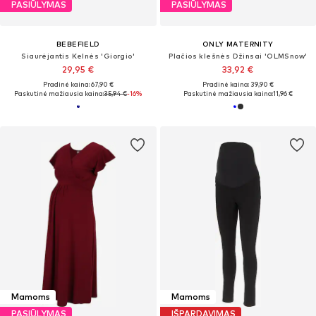
PASIŪLYMAS
PASIŪLYMAS
BEBEFIELD
ONLY MATERNITY
Siaurėjantis Kelnės 'Giorgio'
Plačios klešnės Džinsai 'OLMSnow'
29,95 €
33,92 €
Pradinė kaina: 67,90 €
Pradinė kaina: 39,90 €
Paskutinė mažiausia kaina:
35,94 €
-16%
Paskutinė mažiausia kaina:
11,96 €
Mamoms
Mamoms
PASIŪLYMAS
IŠPARDAVIMAS