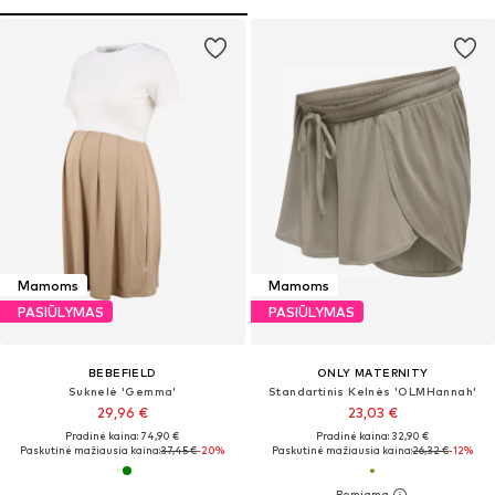
Mamoms
Mamoms
PASIŪLYMAS
PASIŪLYMAS
BEBEFIELD
ONLY MATERNITY
Suknelė 'Gemma'
Standartinis Kelnės 'OLMHannah'
29,96 €
23,03 €
Pradinė kaina: 74,90 €
Pradinė kaina: 32,90 €
Paskutinė mažiausia kaina:
37,45 €
-20%
Paskutinė mažiausia kaina:
26,32 €
-12%