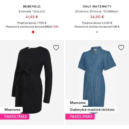
BEBEFIELD
ONLY MATERNITY
Suknelė 'Grazia'
Kliošinis Džinsai 'OLMRain'
41,93 €
34,90 €
Pradinė kaina: 77,90 €
Pradinė kaina: 44,90 €
Paskutinė mažiausia kaina:
47,92 €
-12%
Paskutinė mažiausia kaina:
17,96 €
Mamoms
Mamoms
Galimybė maitinti krūtimi
PASIŪLYMAS
PASIŪLYMAS