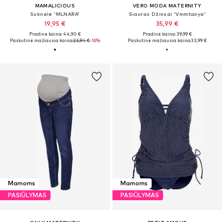
MAMALICIOUS
VERO MODA MATERNITY
Suknelė 'MLNARA'
Siauras Džinsai 'Vmmtanya'
19,95 €
35,99 €
Pradinė kaina: 44,90 €
Pradinė kaina: 39,99 €
Paskutinė mažiausia kaina:
23,94 €
-16%
Paskutinė mažiausia kaina:
33,99 €
Mamoms
Mamoms
PASIŪLYMAS
PASIŪLYMAS