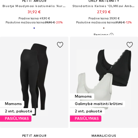
PETIT AMOUR
ONLY MATERNITY
Biustjė Maudymosi kostiumėlis 'Aurelia'
Standartinis Kelnės 'OLMKavi Ambel'
31,92 €
27,93 €
Pradinė kaina: 49,90 €
Pradinė kaina: 39,90 €
Paskutinė mažiausia kaina:
39,90 €
-20%
Paskutinė mažiausia kaina:
31,92 €
-12%
Mamoms
Mamoms
Galimybė maitinti krūtimi
2 vnt. pakuotė
2 vnt. pakuotė
PASIŪLYMAS
PASIŪLYMAS
PETIT AMOUR
MAMALICIOUS