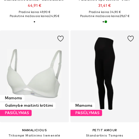
44,91 €
31,41 €
Pradinė kaina: 49,90 €
Pradinė kaina: 34,90 €
Paskutinė mažiausia kaina:
24,95 €
Paskutinė mažiausia kaina:
29,67 €
Mamoms
Galimybė maitinti krūtimi
Mamoms
PASIŪLYMAS
PASIŪLYMAS
MAMALICIOUS
PETIT AMOUR
Trikampė Maitinimo liemenėlė
Standartinis Tamprės