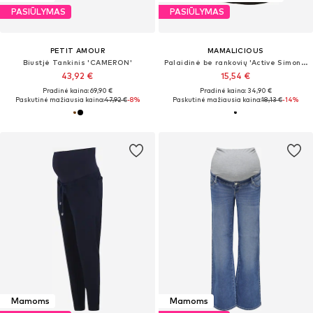
PASIŪLYMAS
PASIŪLYMAS
PETIT AMOUR
MAMALICIOUS
Biustjė Tankinis 'CAMERON'
Palaidinė be rankovių 'Active Simone'
43,92 €
15,54 €
Pradinė kaina: 69,90 €
Pradinė kaina: 34,90 €
Paskutinė mažiausia kaina:
47,92 €
-8%
Paskutinė mažiausia kaina:
18,13 €
-14%
Mamoms
Mamoms