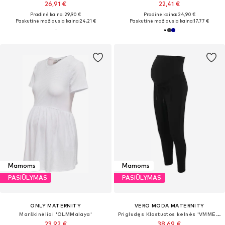
26,91 €
22,41 €
Pradinė kaina: 29,90 €
Pradinė kaina: 24,90 €
Paskutinė mažiausia kaina:
24,21 €
Paskutinė mažiausia kaina:
17,77 €
Mamoms
Mamoms
PASIŪLYMAS
PASIŪLYMAS
ONLY MATERNITY
VERO MODA MATERNITY
Marškinėliai 'OLMMalaya'
Prigludęs Klostuotos kelnės 'VMMEva'
23,92 €
38,69 €