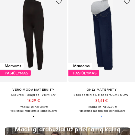
Mamoms
Mamoms
PASIŪLYMAS
PASIŪLYMAS
VERO MODA MATERNITY
ONLY MATERNITY
Siauras Tamprės 'VMMISA'
Standartinis Džinsai 'OLMSNOW'
15,29 €
31,41 €
Pradinė kaina: 16,99 €
Pradinė kaina: 39,90 €
Paskutinė mažiausia kaina:
15,29 €
Paskutinė mažiausia kaina:
11,96 €
Madingi drabužiai už prieinamą kainą