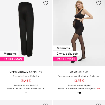
Mamoms
Mamoms
2 vnt. pakuotė
PASIŪLYMAS
PASIŪLYMAS
VERO MODA MATERNITY
MAMALICIOUS
Standartinis Kelnės
Permatomos pėdkelnės 'Sabrina'
31,41 €
12,45 €
Pradinė kaina: 34,90 €
Pradinė kaina: 29,99 €
Paskutinė mažiausia kaina:
29,67 €
Paskutinė mažiausia kaina:
14,94 €
-16%