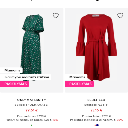
Mamoms
Galimybė maitinti krūtimi
Mamoms
PASIŪLYMAS
PASIŪLYMAS
ONLY MATERNITY
BEBEFIELD
Suknelė 'OLMAMAZE'
Suknelė 'Lucia'
29,61 €
23,16 €
Pradinė kaina: 37,90 €
Pradinė kaina: 77,90 €
Paskutinė mažiausia kaina:
32,90 €
-10%
Paskutinė mažiausia kaina:
28,95 €
-20%