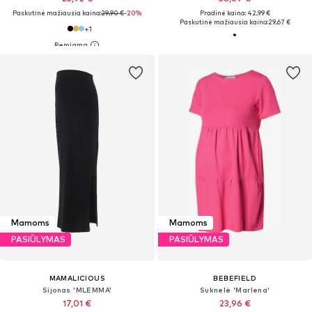
Paskutinė mažiausia kaina:
29,90 €
-20%
Pradinė kaina: 42,99 €
Paskutinė mažiausia kaina:
29,67 €
+
1
Mamoms
Mamoms
PASIŪLYMAS
PASIŪLYMAS
MAMALICIOUS
BEBEFIELD
Sijonas 'MLEMMA'
Suknelė 'Marlena'
17,01 €
23,96 €