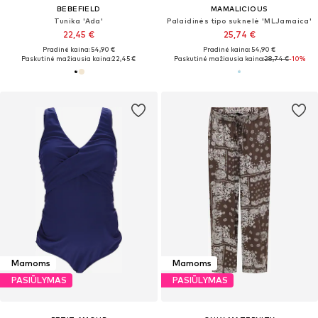
BEBEFIELD
MAMALICIOUS
Tunika 'Ada'
Palaidinės tipo suknelė 'MLJamaica'
22,45 €
25,74 €
Pradinė kaina: 54,90 €
Pradinė kaina: 54,90 €
Paskutinė mažiausia kaina:
22,45 €
Paskutinė mažiausia kaina:
28,74 €
-10%
Mamoms
Mamoms
PASIŪLYMAS
PASIŪLYMAS