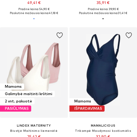
49,41 €
35,91 €
Pradinė kaina: 54,90 €
Pradinė kaina: 39,90 €
Paskutinė mažiausia kaina:
41,18 €
Paskutinė mažiausia kaina:
31,41 €
Mamoms
Galimybė maitinti krūtimi
2 vnt. pakuotė
Mamoms
PASIŪLYMAS
IŠPARDAVIMAS
LINDEX MATERNITY
MAMALICIOUS
Biustjė Maitinimo liemenėlė
Trikampė Maudymosi kostiumėlis
25,42 €
32,90 €