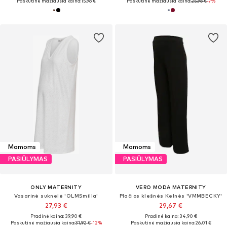
Paskutinė mažiausia kaina:
15,96 €
Paskutinė mažiausia kaina:
25,96 €
-7%
Mamoms
Mamoms
PASIŪLYMAS
PASIŪLYMAS
ONLY MATERNITY
VERO MODA MATERNITY
Vasarinė suknelė 'OLMSmilla'
Plačios klešnės Kelnės 'VMMBECKY'
27,93 €
29,67 €
Pradinė kaina: 39,90 €
Pradinė kaina: 34,90 €
Paskutinė mažiausia kaina:
31,92 €
-12%
Paskutinė mažiausia kaina:
26,01 €