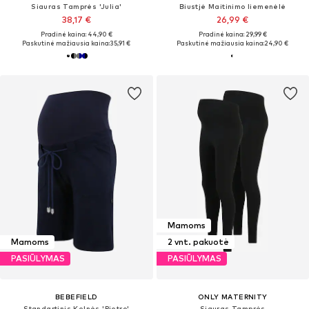
Siauras Tamprės 'Julia'
Biustjė Maitinimo liemenėlė
38,17 €
26,99 €
Pradinė kaina: 44,90 €
Pradinė kaina: 29,99 €
Paskutinė mažiausia kaina:
35,91 €
Paskutinė mažiausia kaina:
24,90 €
Mamoms
Mamoms
2 vnt. pakuotė
PASIŪLYMAS
PASIŪLYMAS
BEBEFIELD
ONLY MATERNITY
Standartinis Kelnės 'Pietro'
Siauras Tamprės