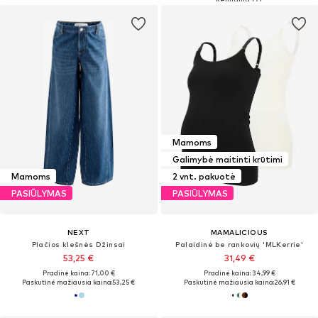
Mamoms
Galimybė maitinti krūtimi
Mamoms
2 vnt. pakuotė
PASIŪLYMAS
PASIŪLYMAS
NEXT
MAMALICIOUS
Plačios klešnės Džinsai
Palaidinė be rankovių 'MLKerrie'
53,25 €
31,49 €
Pradinė kaina: 71,00 €
Pradinė kaina: 34,99 €
Paskutinė mažiausia kaina:
53,25 €
Paskutinė mažiausia kaina:
26,91 €