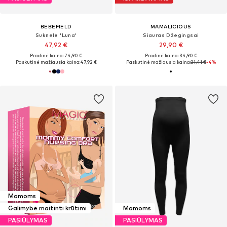
BEBEFIELD
MAMALICIOUS
Suknelė 'Luna'
Siauras Džegingsai
47,92 €
29,90 €
Pradinė kaina: 74,90 €
Pradinė kaina: 34,90 €
Paskutinė mažiausia kaina:
47,92 €
Paskutinė mažiausia kaina:
31,41 €
-4%
Mamoms
Galimybė maitinti krūtimi
Mamoms
PASIŪLYMAS
PASIŪLYMAS