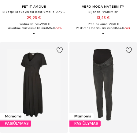
PETIT AMOUR
VERO MODA MATERNITY
Biustjė Maudymosi kostiumėlis 'Anya'
Sijonas 'VMMMia'
29,93 €
13,45 €
Pradinė kaina: 49,90 €
Pradinė kaina: 29,90 €
Paskutinė mažiausia kaina:
35,92 €
-16%
Paskutinė mažiausia kaina:
16,14 €
-16%
Mamoms
Mamoms
PASIŪLYMAS
PASIŪLYMAS