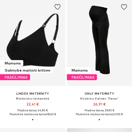
Mamoms
Galimybė maitinti krūtimi
Mamoms
PASIŪLYMAS
PASIŪLYMAS
LINDEX MATERNITY
ONLY MATERNITY
Maitinimo liemenėlė
Kliošinis Kelnės 'Fever'
22,41 €
26,91 €
Pradinė kaina: 24,90 €
Pradinė kaina: 29,90 €
Paskutinė mažiausia kaina:
18,62 €
Paskutinė mažiausia kaina:
23,92 €