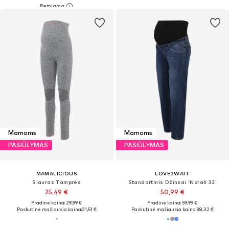
Mamoms
Mamoms
PASIŪLYMAS
PASIŪLYMAS
MAMALICIOUS
LOVE2WAIT
Siauras Tamprės
Standartinis Džinsai 'Norah 32'
25,49 €
50,99 €
Pradinė kaina: 29,99 €
Pradinė kaina: 59,99 €
Paskutinė mažiausia kaina:
21,51 €
Paskutinė mažiausia kaina:
38,32 €