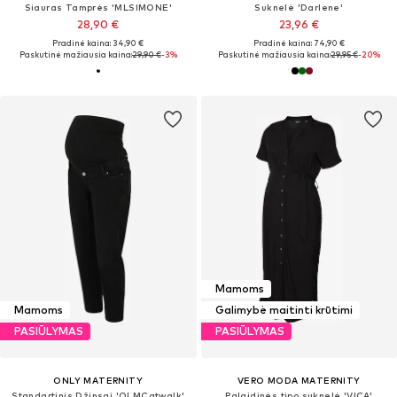
Siauras Tamprės 'MLSIMONE'
Suknelė 'Darlene'
28,90 €
23,96 €
Pradinė kaina: 34,90 €
Pradinė kaina: 74,90 €
Paskutinė mažiausia kaina:
29,90 €
-3%
Paskutinė mažiausia kaina:
29,95 €
-20%
Mamoms
Mamoms
Galimybė maitinti krūtimi
PASIŪLYMAS
PASIŪLYMAS
ONLY MATERNITY
VERO MODA MATERNITY
Standartinis Džinsai 'OLMCatwalk'
Palaidinės tipo suknelė 'VICA'