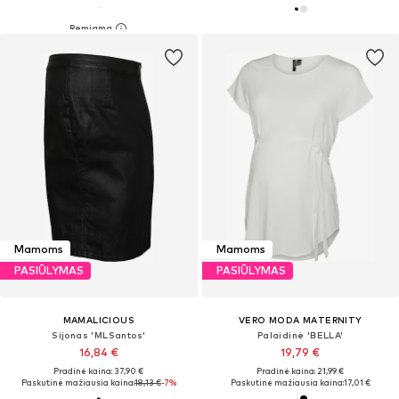
Mamoms
Mamoms
PASIŪLYMAS
PASIŪLYMAS
MAMALICIOUS
VERO MODA MATERNITY
Sijonas 'MLSantos'
Palaidinė 'BELLA'
16,84 €
19,79 €
Pradinė kaina: 37,90 €
Pradinė kaina: 21,99 €
Paskutinė mažiausia kaina:
18,13 €
-7%
Paskutinė mažiausia kaina:
17,01 €