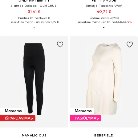
ONLY MATERNITY
PETIT AMOUR
Siauras Džinsai 'OLMCRUZ'
Biustjė Tankinis 'AVA'
31,41 €
40,72 €
Pradinė kaina: 34,90 €
Pradinė kaina: 59,90 €
Paskutinė mažiausia kaina:
23,92 €
Paskutinė mažiausia kaina:
44,97 €
-9%
Mamoms
Mamoms
IŠPARDAVIMAS
PASIŪLYMAS
MAMALICIOUS
BEBEFIELD