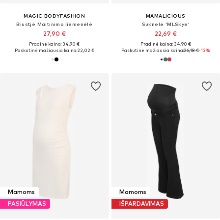
MAGIC BODYFASHION
MAMALICIOUS
Biustjė Maitinimo liemenėlė
Suknelė 'MLSkye'
27,90 €
22,69 €
Pradinė kaina: 34,90 €
Pradinė kaina: 34,90 €
Paskutinė mažiausia kaina:
22,02 €
Paskutinė mažiausia kaina:
26,18 €
-13%
Mamoms
Mamoms
PASIŪLYMAS
IŠPARDAVIMAS