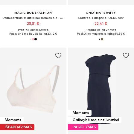
MAGIC BODYFASHION
ONLY MATERNITY
Standartinis Maitinimo liemenėlė 'Mommy Comfort'
Siauras Tamprės 'OLMJAIA'
23,31 €
22,41 €
Pradinė kaina: 32,90 €
Pradinė kaina: 24,90 €
Paskutinė mažiausia kaina:
23,12 €
Paskutinė mažiausia kaina:
14,94 €
Mamoms
Mamoms
Galimybė maitinti krūtimi
IŠPARDAVIMAS
PASIŪLYMAS