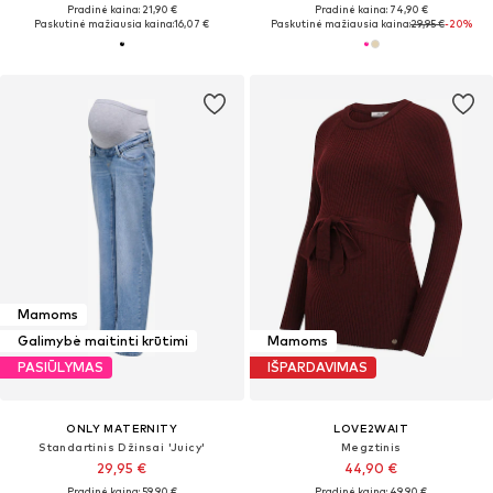
Pradinė kaina: 21,90 €
Pradinė kaina: 74,90 €
Paskutinė mažiausia kaina:
16,07 €
Paskutinė mažiausia kaina:
29,95 €
-20%
Mamoms
Galimybė maitinti krūtimi
Mamoms
PASIŪLYMAS
IŠPARDAVIMAS
ONLY MATERNITY
LOVE2WAIT
Standartinis Džinsai 'Juicy'
Megztinis
29,95 €
44,90 €
Pradinė kaina: 59,90 €
Pradinė kaina: 49,90 €