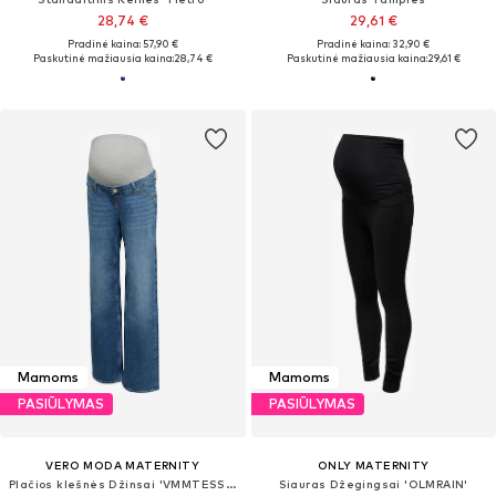
28,74 €
29,61 €
Pradinė kaina: 57,90 €
Pradinė kaina: 32,90 €
Paskutinė mažiausia kaina:
28,74 €
Paskutinė mažiausia kaina:
29,61 €
Mamoms
Mamoms
PASIŪLYMAS
PASIŪLYMAS
VERO MODA MATERNITY
ONLY MATERNITY
Plačios klešnės Džinsai 'VMMTESSA'
Siauras Džegingsai 'OLMRAIN'