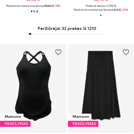
Paskutinė mažiausia kaina:
29,90 €
-15%
Pradinė kaina: 47,90 €
Paskutinė mažiausia kaina:
43,11 €
-23%
Peržiūrėjai 32 prekes iš 1210
Mamoms
Mamoms
PASIŪLYMAS
PASIŪLYMAS