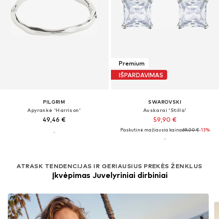
Premium
IŠPARDAVIMAS
PILGRIM
SWAROVSKI
Apyrankė 'Harrison'
Auskarai 'Stilla'
49,46 €
59,90 €
Paskutinė mažiausia kaina:
69,00 €
-13%
ATRASK TENDENCIJAS IR GERIAUSIUS PREKĖS ŽENKLUS
Įkvėpimas Juvelyriniai dirbiniai