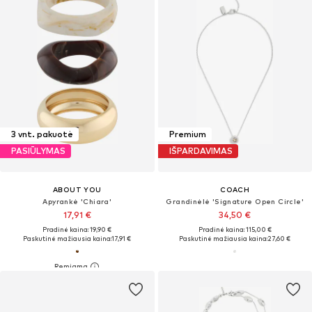
3 vnt. pakuotė
Premium
PASIŪLYMAS
IŠPARDAVIMAS
ABOUT YOU
COACH
Apyrankė 'Chiara'
Grandinėlė 'Signature Open Circle'
17,91 €
34,50 €
Pradinė kaina: 19,90 €
Pradinė kaina: 115,00 €
Paskutinė mažiausia kaina:
17,91 €
Paskutinė mažiausia kaina:
27,60 €