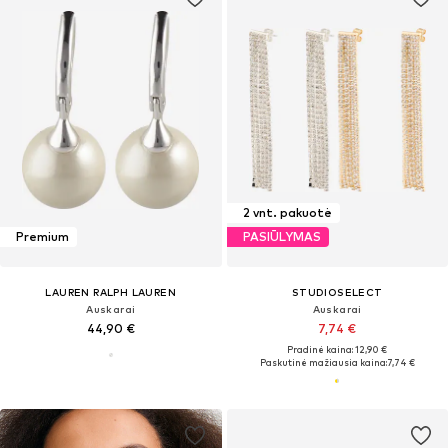
2 vnt. pakuotė
Premium
PASIŪLYMAS
LAUREN RALPH LAUREN
STUDIOSELECT
Auskarai
Auskarai
44,90 €
7,74 €
Pradinė kaina: 12,90 €
Paskutinė mažiausia kaina:
7,74 €