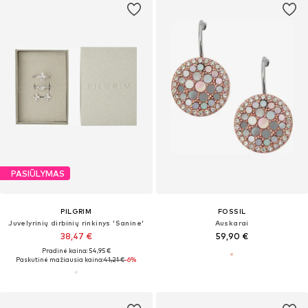
PASIŪLYMAS
PILGRIM
FOSSIL
Juvelyrinių dirbinių rinkinys 'Sanine'
Auskarai
38,47 €
59,90 €
Pradinė kaina: 54,95 €
Paskutinė mažiausia kaina:
41,21 €
-6%