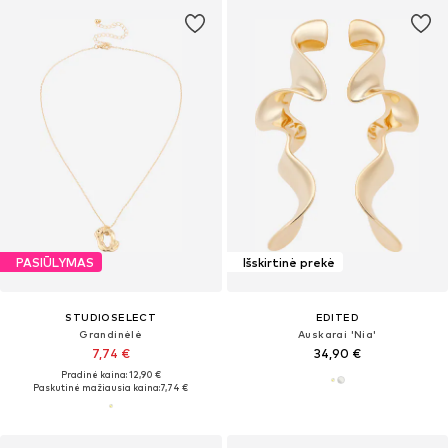
PASIŪLYMAS
Išskirtinė prekė
STUDIOSELECT
EDITED
Grandinėlė
Auskarai 'Nia'
7,74 €
34,90 €
Pradinė kaina: 12,90 €
Paskutinė mažiausia kaina:
7,74 €