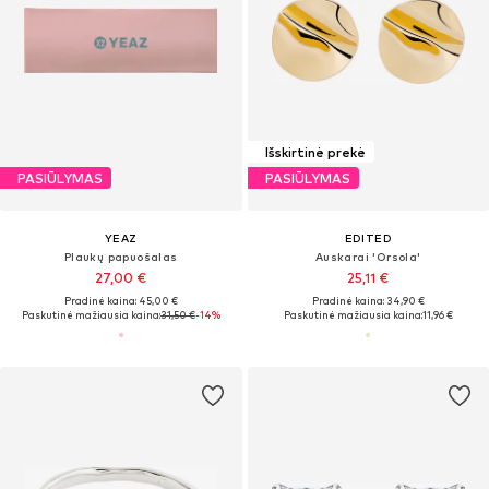
Išskirtinė prekė
PASIŪLYMAS
PASIŪLYMAS
YEAZ
EDITED
Plaukų papuošalas
Auskarai 'Orsola'
27,00 €
25,11 €
Pradinė kaina: 45,00 €
Pradinė kaina: 34,90 €
Paskutinė mažiausia kaina:
31,50 €
-14%
Paskutinė mažiausia kaina:
11,96 €