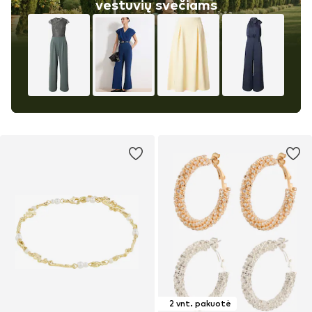
vestuvių svečiams
2 vnt. pakuotė