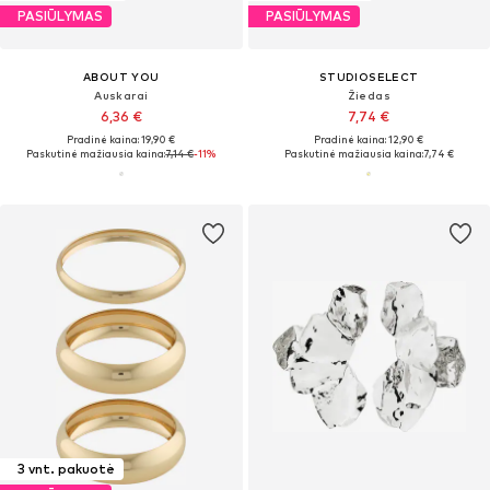
PASIŪLYMAS
PASIŪLYMAS
ABOUT YOU
STUDIOSELECT
Auskarai
Žiedas
6,36 €
7,74 €
Pradinė kaina: 19,90 €
Pradinė kaina: 12,90 €
Paskutinė mažiausia kaina:
7,14 €
-11%
Paskutinė mažiausia kaina:
7,74 €
3 vnt. pakuotė