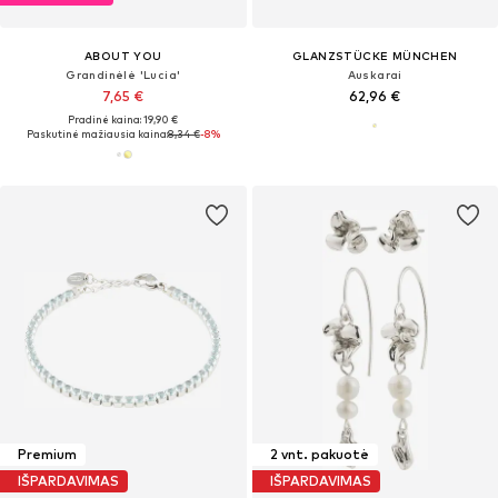
ABOUT YOU
GLANZSTÜCKE MÜNCHEN
Grandinėlė 'Lucia'
Auskarai
7,65 €
62,96 €
Pradinė kaina: 19,90 €
Paskutinė mažiausia kaina:
8,34 €
-8%
Premium
2 vnt. pakuotė
IŠPARDAVIMAS
IŠPARDAVIMAS