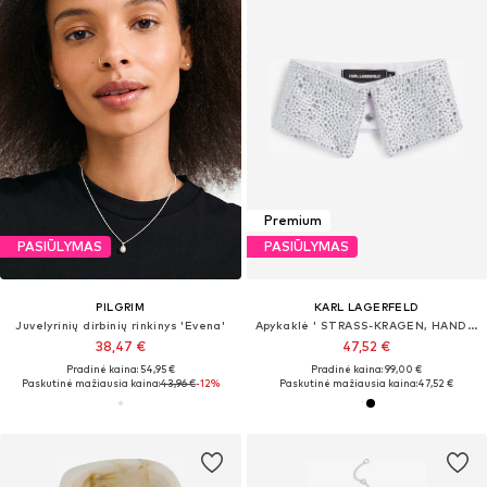
Premium
PASIŪLYMAS
PASIŪLYMAS
PILGRIM
KARL LAGERFELD
Juvelyrinių dirbinių rinkinys 'Evena'
Apykaklė ' STRASS-KRAGEN, HANDVERLESEN VON HUN KIM '
38,47 €
47,52 €
Pradinė kaina: 54,95 €
Pradinė kaina: 99,00 €
Paskutinė mažiausia kaina:
43,96 €
-12%
Paskutinė mažiausia kaina:
47,52 €