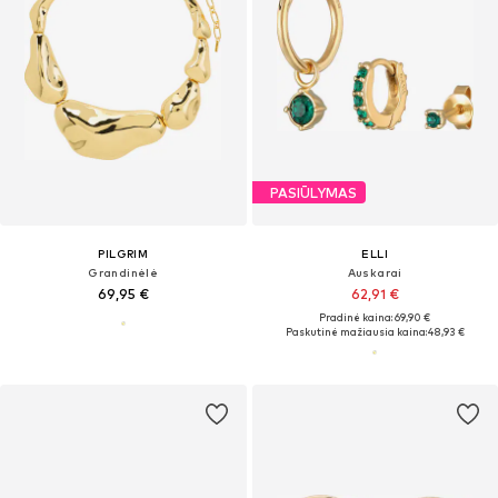
PASIŪLYMAS
PILGRIM
ELLI
Grandinėlė
Auskarai
69,95 €
62,91 €
Pradinė kaina: 69,90 €
Paskutinė mažiausia kaina:
48,93 €