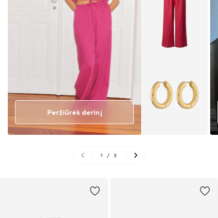
Peržiūrėk derinį
1
/
3