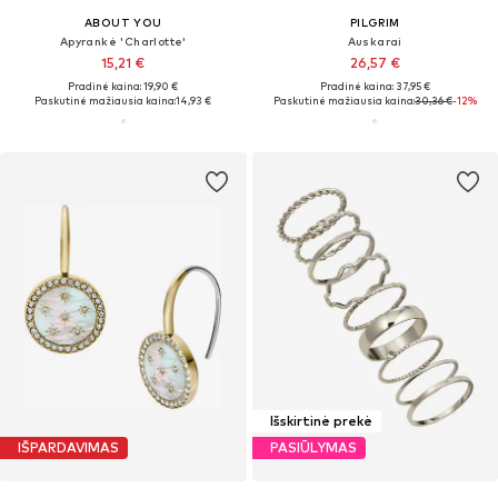
ABOUT YOU
PILGRIM
Apyrankė 'Charlotte'
Auskarai
15,21 €
26,57 €
Pradinė kaina: 19,90 €
Pradinė kaina: 37,95 €
Paskutinė mažiausia kaina:
14,93 €
Paskutinė mažiausia kaina:
30,36 €
-12%
Išskirtinė prekė
IŠPARDAVIMAS
PASIŪLYMAS