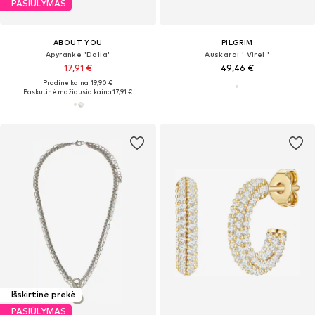
PASIŪLYMAS
ABOUT YOU
PILGRIM
Apyrankė 'Dalia'
Auskarai ' Virel '
17,91 €
49,46 €
Pradinė kaina: 19,90 €
Paskutinė mažiausia kaina:
17,91 €
Išskirtinė prekė
PASIŪLYMAS