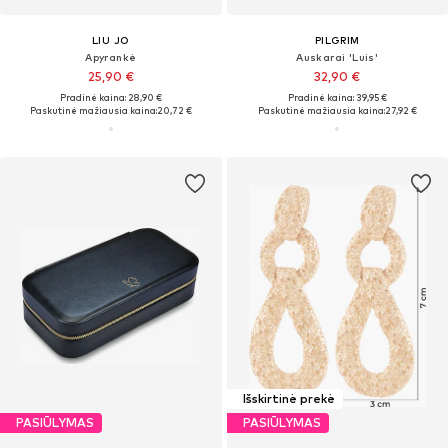
LIU JO
PILGRIM
Apyrankė
Auskarai 'Luis'
25,90 €
32,90 €
Pradinė kaina: 28,90 €
Pradinė kaina: 39,95 €
Paskutinė mažiausia kaina:
20,72 €
Paskutinė mažiausia kaina:
27,92 €
Išskirtinė prekė
PASIŪLYMAS
PASIŪLYMAS