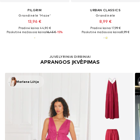
PILGRIM
URBAN CLASSICS
Grandinėlė 'Haze'
Grandinėlė
13,96 €
8,99 €
Pradinė kaina: 44,90 €
Pradinė kaina: 17,99 €
Paskutinė mažiausia kaina:
16,45 €
-15%
Paskutinė mažiausia kaina:
8,99 €
JUVELYRINIAI DIRBINIAI
APRANGOS ĮKVĖPIMAS
Marlene Lütje