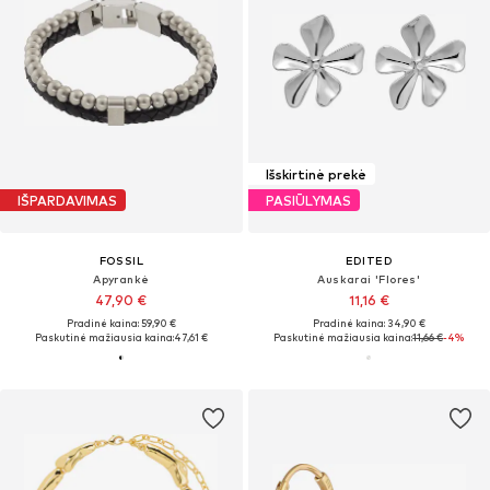
Išskirtinė prekė
IŠPARDAVIMAS
PASIŪLYMAS
FOSSIL
EDITED
Apyrankė
Auskarai 'Flores'
47,90 €
11,16 €
Pradinė kaina: 59,90 €
Pradinė kaina: 34,90 €
Paskutinė mažiausia kaina:
47,61 €
Paskutinė mažiausia kaina:
11,66 €
-4%