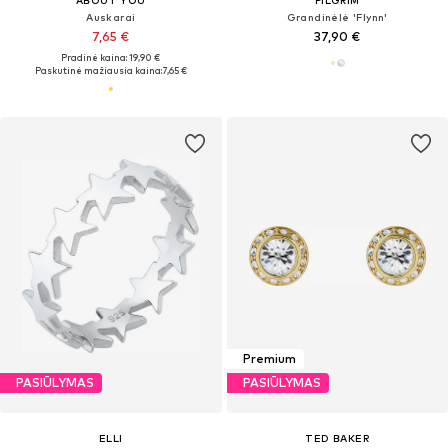
Auskarai
Grandinėlė 'Flynn'
7,65 €
37,90 €
Pradinė kaina: 19,90 €
Paskutinė mažiausia kaina:
7,65 €
Premium
PASIŪLYMAS
PASIŪLYMAS
ELLI
TED BAKER