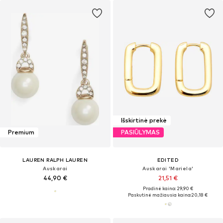
Išskirtinė prekė
Premium
PASIŪLYMAS
LAUREN RALPH LAUREN
EDITED
Auskarai
Auskarai 'Mariela'
44,90 €
21,51 €
Pradinė kaina: 29,90 €
Paskutinė mažiausia kaina:
20,18 €