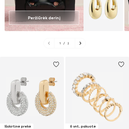
Peržiūrėk derinį
1
/
2
Išskirtinė prekė
6 vnt. pakuotė