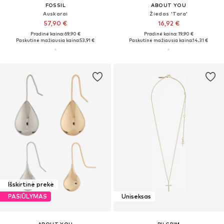
FOSSIL
ABOUT YOU
Auskarai
Žiedas 'Tara'
57,90 €
16,92 €
Pradinė kaina: 69,90 €
Pradinė kaina: 19,90 €
Paskutinė mažiausia kaina:
53,91 €
Paskutinė mažiausia kaina:
14,31 €
Išskirtinė prekė
PASIŪLYMAS
Uniseksas
ABOUT YOU
PILGRIM