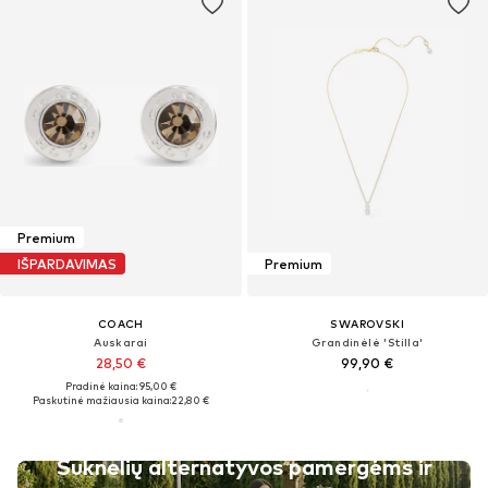
Premium
IŠPARDAVIMAS
Premium
COACH
SWAROVSKI
Auskarai
Grandinėlė 'Stilla'
28,50 €
99,90 €
Pradinė kaina: 95,00 €
Paskutinė mažiausia kaina:
22,80 €
Suknelių alternatyvos pamergėms ir