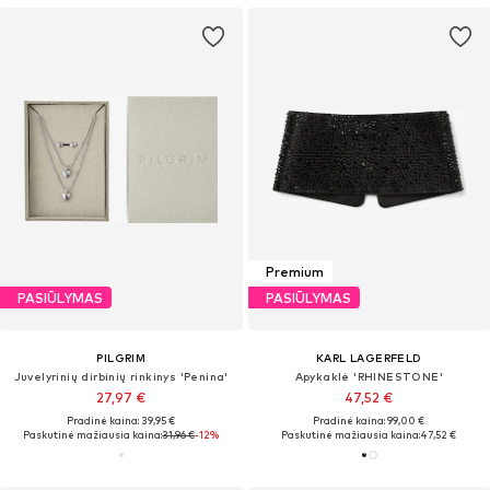
Premium
PASIŪLYMAS
PASIŪLYMAS
PILGRIM
KARL LAGERFELD
Juvelyrinių dirbinių rinkinys 'Penina'
Apykaklė 'RHINESTONE'
27,97 €
47,52 €
Pradinė kaina: 39,95 €
Pradinė kaina: 99,00 €
Paskutinė mažiausia kaina:
31,96 €
-12%
Paskutinė mažiausia kaina:
47,52 €