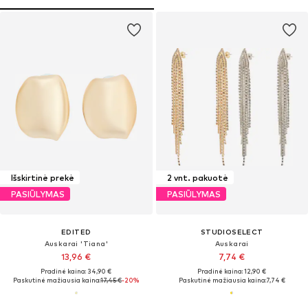
Išskirtinė prekė
2 vnt. pakuotė
PASIŪLYMAS
PASIŪLYMAS
EDITED
STUDIOSELECT
Auskarai 'Tiana'
Auskarai
13,96 €
7,74 €
Pradinė kaina: 34,90 €
Pradinė kaina: 12,90 €
Paskutinė mažiausia kaina:
17,45 €
-20%
Paskutinė mažiausia kaina:
7,74 €