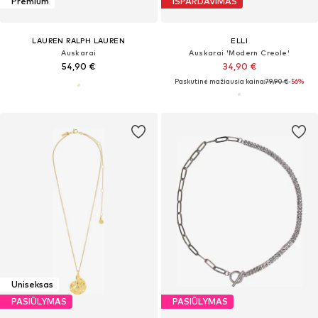
Premium
IŠPARDAVIMAS
LAUREN RALPH LAUREN
ELLI
Auskarai
Auskarai 'Modern Creole'
54,90 €
34,90 €
Paskutinė mažiausia kaina:
79,90 €
-56%
Uniseksas
PASIŪLYMAS
PASIŪLYMAS