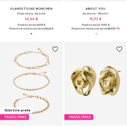
GLANZSTÜCKE MÜNCHEN
ABOUT YOU
Papuošalų dėžutė
Auskarai 'Mailin'
56,66 €
15,92 €
Pradinė kaina: 69,95 €
Pradinė kaina: 19,90 €
Paskutinė mažiausia kaina:
56,66 €
Paskutinė mažiausia kaina:
16,11 €
-1%
Išskirtinė prekė
PASIŪLYMAS
PASIŪLYMAS