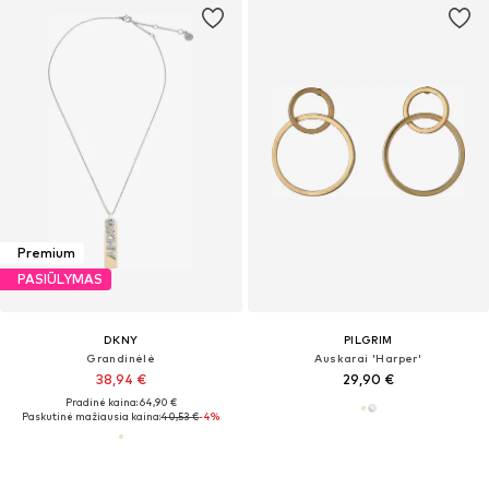
Premium
PASIŪLYMAS
DKNY
PILGRIM
Grandinėlė
Auskarai 'Harper'
38,94 €
29,90 €
Pradinė kaina: 64,90 €
Paskutinė mažiausia kaina:
40,53 €
-4%