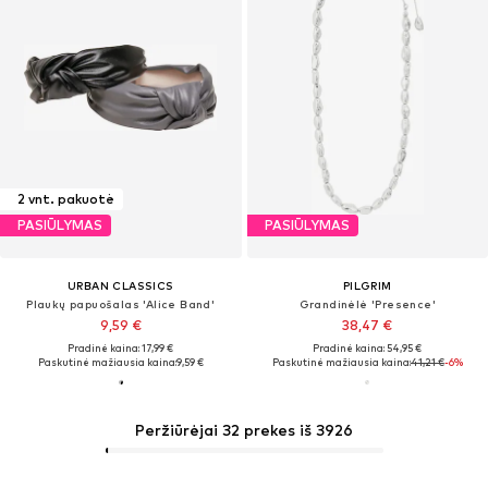
2 vnt. pakuotė
PASIŪLYMAS
PASIŪLYMAS
URBAN CLASSICS
PILGRIM
Plaukų papuošalas 'Alice Band'
Grandinėlė 'Presence'
9,59 €
38,47 €
Pradinė kaina: 17,99 €
Pradinė kaina: 54,95 €
Paskutinė mažiausia kaina:
9,59 €
Paskutinė mažiausia kaina:
41,21 €
-6%
Peržiūrėjai 32 prekes iš 3926