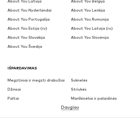
About You Latvija
About You Belgija
About You Nyderlandai
About You Lenkija
About You Portugalija
About You Rumunija
About You Estija (ru)
About You Latvija (ru)
About You Slovakija
About You Slovėnija
About You Švedija
IŠPARDAVIMAS
Megztiniai ir megzti drabužiai
Suknelės
Džinsai
Striukės
Paltai
Marškinėliai ir palaidinės
Daugiau
Kelnės
Apatiniai
Sijonai
Palaidinės ir tunikos
Džemperiai
Švarkai
Maudymosi drabužiai
Kombinezonai