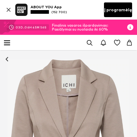
ABOUT YOU App
Į programėlę
(152 700)
Finalinis vasaros išpardavimas:
03
D.
06
H
45
M
56
S
Pasiūlymai su nuolaida iki 60%