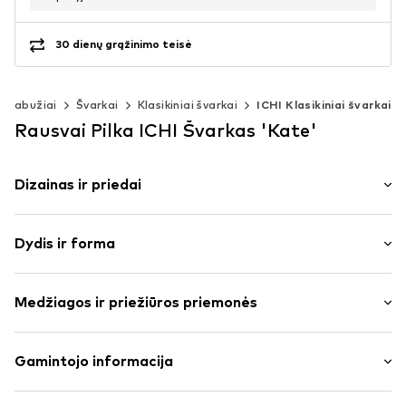
30 dienų grąžinimo teisė
Drabužiai
Švarkai
Klasikiniai švarkai
ICHI Klasikiniai švarkai
Rausvai Pilka ICHI Švarkas 'Kate'
Dizainas ir priedai
Vienspalvis
Dydis ir forma
treningo medžiaga
Apykaklės atvartas
Rankovės ilgis: ilgomis rankovėmis
Apvadas / įleidžiamosios kišenės
Medžiagos ir priežiūros priemonės
Ilgis: Normalaus ilgio
To paties tono atspalvių siūlės
Pritaikomumas: Siauras prigludimas
Minkšta tekstūra
Medžiaga: 74% Poliesteris – PES, 22% Viskozė, 4%
Gamintojo informacija
Be pamušalo
Dydžių lentelė
Elastanas
Užsegimas sagomis
DK Company Vejle A/S
Elastingumas: Elastingas / tamprus