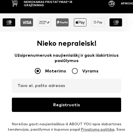
APMOKĖJIMAS PRISTAČIUS
30 DIE
Nieko nepraleisk!
Užsiprenumeruok naujienlaiškį ir gauk išskirtinius
pasiūlymus
Moterims
Vyrams
Tavo el. pašto adresas
Registruotis
Norėčiau gauti naujienlaiškius iš ABOUT YOU apie dabartines
tendencijas, pasiūlymus ir kuponus pagal
Privatumo politika
. Savo