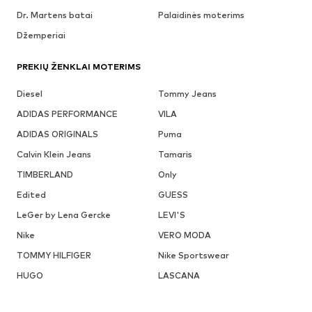
Dr. Martens batai
Palaidinės moterims
Džemperiai
PREKIŲ ŽENKLAI MOTERIMS
Diesel
Tommy Jeans
ADIDAS PERFORMANCE
VILA
ADIDAS ORIGINALS
Puma
Calvin Klein Jeans
Tamaris
TIMBERLAND
Only
Edited
GUESS
LeGer by Lena Gercke
LEVI'S
Nike
VERO MODA
TOMMY HILFIGER
Nike Sportswear
HUGO
LASCANA