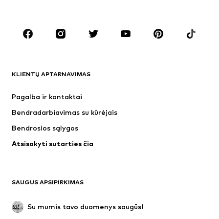
Dideli dydžiai
Drabužiai nėščiosioms
Batai
Sportas
Aksesuarai
Premium
DRABUŽIAI
KLIENTŲ APTARNAVIMAS
Naujienos
Šiuo metu paklausu
Suknelės
Džinsai
Pagalba ir kontaktai
Marškinėliai ir palaidinės
Kelnės
Bendradarbiavimas su kūrėjais
Striukės
Megztiniai ir megzti drabužiai
Bendrosios sąlygos
Apatiniai
Palaidinės ir tunikos
Atsisakyti sutarties čia
Paltai
Sijonai
Maudymosi drabužiai
Džemperiai
Švarkai
Kombinezonai
SAUGUS APSIPIRKIMAS
Dideli dydžiai
Drabužiai nėščiosioms
Proginiai
Išskirtiniai
Su mumis tavo duomenys saugūs!
Antrinis panaudojimas