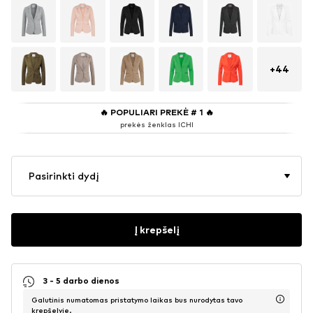
+
44
🔥
POPULIARI PREKĖ # 1
🔥
prekės ženklas ICHI
Pasirinkti dydį
Į krepšelį
3 - 5 darbo dienos
Galutinis numatomas pristatymo laikas bus nurodytas tavo
krepšelyje.