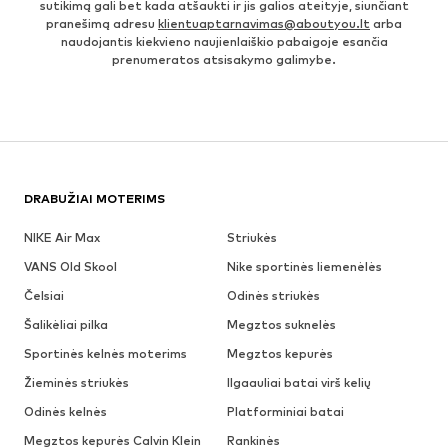
sutikimą gali bet kada atšaukti ir jis galios ateityje, siunčiant
pranešimą adresu
klientuaptarnavimas@aboutyou.lt
arba
naudojantis kiekvieno naujienlaiškio pabaigoje esančia
prenumeratos atsisakymo galimybe.
DRABUŽIAI MOTERIMS
NIKE Air Max
Striukės
VANS Old Skool
Nike sportinės liemenėlės
Čelsiai
Odinės striukės
Šalikėliai pilka
Megztos suknelės
Sportinės kelnės moterims
Megztos kepurės
Žieminės striukės
Ilgaauliai batai virš kelių
Odinės kelnės
Platforminiai batai
Megztos kepurės Calvin Klein
Rankinės