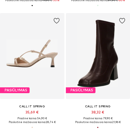
Paskutinė mažiausia kaina:
49,90 €
-30%
Paskutinė mažiausia kaina:
54,90 €
-60%
PASIŪLYMAS
PASIŪLYMAS
CALL IT SPRING
CALL IT SPRING
35,69 €
38,32 €
Pradinė kaina: 54,90 €
Pradinė kaina: 79,90 €
Paskutinė mažiausia kaina:
28,74 €
Paskutinė mažiausia kaina:
21,96 €