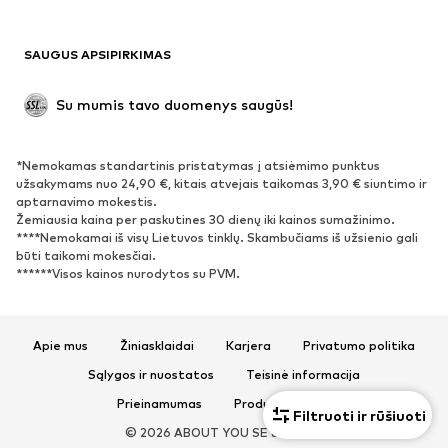
Maudymosi drabužiai
Džemperiai
Švarkai
Kombinezonai
SAUGUS APSIPIRKIMAS
Dideli dydžiai
Drabužiai nėščiosioms
Proginiai
Išskirtiniai
Su mumis tavo duomenys saugūs!
Antrinis panaudojimas
*Nemokamas standartinis pristatymas į atsiėmimo punktus
BATAI
užsakymams nuo 24,90 €, kitais atvejais taikomas 3,90 € siuntimo ir
aptarnavimo mokestis.
Naujienos
Šiuo metu paklausu
Žemiausia kaina per paskutines 30 dienų iki kainos sumažinimo.
****Nemokamai iš visų Lietuvos tinklų. Skambučiams iš užsienio gali
Sportbačiai
Aulinukai
būti taikomi mokesčiai.
Batai su kulniukais
Auliniai batai
******Visos kainos nurodytos su PVM.
Basutės ir šlepetės
Bateliai
Sportiniai batai
Balerinos
Apie mus
Žiniasklaidai
Karjera
Privatumo politika
Įsispiriami bateliai
Šlepetės
Sąlygos ir nuostatos
Teisinė informacija
Išskirtiniai
Prieinamumas
Produkto sauga
Filtruoti ir rūšiuoti
SPORTAS
© 2026 ABOUT YOU SE & Co. KG