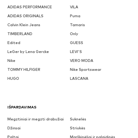
ADIDAS PERFORMANCE
VILA
ADIDAS ORIGINALS
Puma
Calvin Klein Jeans
Tamaris
TIMBERLAND
Only
Edited
GUESS
LeGer by Lena Gercke
LEVI'S
Nike
VERO MODA
TOMMY HILFIGER
Nike Sportswear
HUGO
LASCANA
IŠPARDAVIMAS
Megztiniai ir megzti drabužiai
Suknelės
Džinsai
Striukės
Paltai
Marškinėliai ir palaidinės