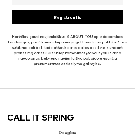
Registruotis
Norėčiau gauti naujienlaiškius iš ABOUT YOU apie dabartines
tendencijas, pasiūlymus ir kuponus pagal
Privatumo politika
. Savo
sutikimą gali bet kada atšaukti ir jis galios ateityje, siunčiant
pranešimą adresu
klientuaptarnavimas@aboutyou.lt
arba
naudojantis kiekvieno naujienlaiškio pabaigoje esančia
prenumeratos atsisakymo galimybe.
CALL IT SPRING
Daugiau