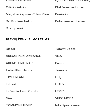
Žieminės striukės
Ilgaauliai batai virš kelių
Odinės kelnės
Platforminiai batai
Megztos kepurės Calvin Klein
Rankinės
Dr. Martens batai
Palaidinės moterims
Džemperiai
PREKIŲ ŽENKLAI MOTERIMS
Diesel
Tommy Jeans
ADIDAS PERFORMANCE
VILA
ADIDAS ORIGINALS
Puma
Calvin Klein Jeans
Tamaris
TIMBERLAND
Only
Edited
GUESS
LeGer by Lena Gercke
LEVI'S
Nike
VERO MODA
TOMMY HILFIGER
Nike Sportswear