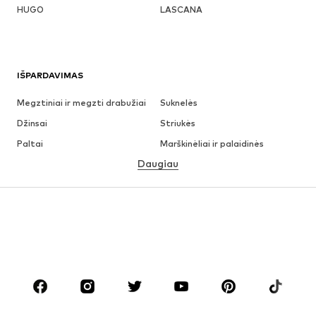
HUGO
LASCANA
IŠPARDAVIMAS
Megztiniai ir megzti drabužiai
Suknelės
Džinsai
Striukės
Paltai
Marškinėliai ir palaidinės
Daugiau
Kelnės
Apatiniai
Sijonai
Palaidinės ir tunikos
Džemperiai
Švarkai
Maudymosi drabužiai
Kombinezonai
Dideli dydžiai
Drabužiai nėščiosioms
Batai
Sportas
Aksesuarai
Premium