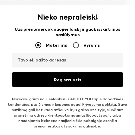
Nieko nepraleisk!
Užsiprenumeruok naujienlaiškį ir gauk išskirtinius
pasiūlymus
Moterims
Vyrams
Tavo el. pašto adresas
Registruotis
Norėčiau gauti naujienlaiškius iš ABOUT YOU apie dabartines
tendencijas, pasiūlymus ir kuponus pagal
Privatumo politika
. Savo
sutikimą gali bet kada atšaukti ir jis galios ateityje, siunčiant
pranešimą adresu
klientuaptarnavimas@aboutyou.lt
arba
naudojantis kiekvieno naujienlaiškio pabaigoje esančia
prenumeratos atsisakymo galimybe.