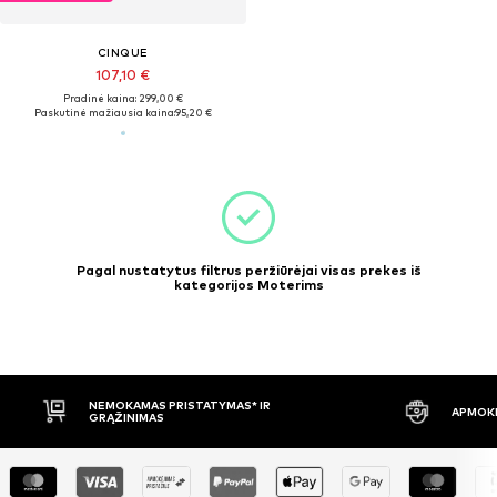
CINQUE
107,10 €
Pradinė kaina: 299,00 €
Paskutinė mažiausia kaina:
95,20 €
Pagal nustatytus filtrus peržiūrėjai visas prekes iš
kategorijos Moterims
NEMOKAMAS PRISTATYMAS* IR
APMOKĖ
GRĄŽINIMAS