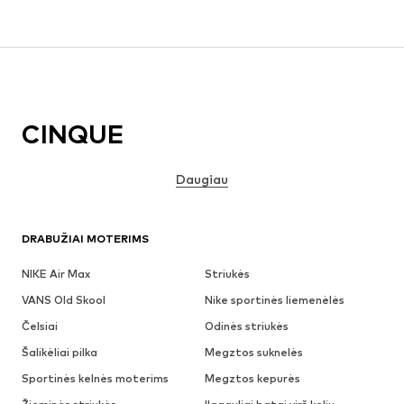
CINQUE
Daugiau
DRABUŽIAI MOTERIMS
NIKE Air Max
Striukės
VANS Old Skool
Nike sportinės liemenėlės
Čelsiai
Odinės striukės
Šalikėliai pilka
Megztos suknelės
Sportinės kelnės moterims
Megztos kepurės