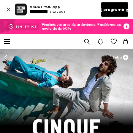
ABOUT YOU App
Į programėlę
(152 700)
Finalinis vasaros išpardavimas: Pasiūlymai su
14
H
15
M
10
S
nuolaida iki 60%
Sekti