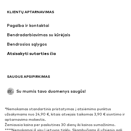
DRABUŽIAI
KLIENTŲ APTARNAVIMAS
Naujienos
Šiuo metu paklausu
Suknelės
Džinsai
Pagalba ir kontaktai
Marškinėliai ir palaidinės
Kelnės
Bendradarbiavimas su kūrėjais
Striukės
Megztiniai ir megzti drabužiai
Bendrosios sąlygos
Apatiniai
Palaidinės ir tunikos
Atsisakyti sutarties čia
Paltai
Sijonai
Maudymosi drabužiai
Džemperiai
Švarkai
Kombinezonai
SAUGUS APSIPIRKIMAS
Dideli dydžiai
Drabužiai nėščiosioms
Proginiai
Išskirtiniai
Su mumis tavo duomenys saugūs!
Antrinis panaudojimas
*Nemokamas standartinis pristatymas į atsiėmimo punktus
BATAI
užsakymams nuo 24,90 €, kitais atvejais taikomas 3,90 € siuntimo ir
aptarnavimo mokestis.
Naujienos
Šiuo metu paklausu
Žemiausia kaina per paskutines 30 dienų iki kainos sumažinimo.
****Nemokamai iš visų Lietuvos tinklų. Skambučiams iš užsienio gali
Sportbačiai
Aulinukai