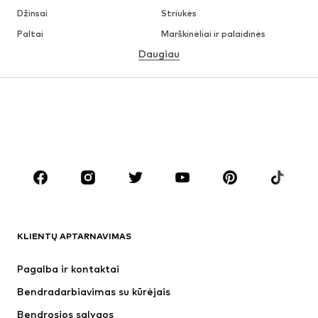
Džinsai
Striukės
Paltai
Marškinėliai ir palaidinės
Daugiau
Kelnės
Apatiniai
Sijonai
Palaidinės ir tunikos
Džemperiai
Švarkai
Maudymosi drabužiai
Kombinezonai
Dideli dydžiai
Drabužiai nėščiosioms
Batai
Sportas
Aksesuarai
Premium
DRABUŽIAI
KLIENTŲ APTARNAVIMAS
Naujienos
Šiuo metu paklausu
Suknelės
Džinsai
Pagalba ir kontaktai
Marškinėliai ir palaidinės
Kelnės
Bendradarbiavimas su kūrėjais
Striukės
Megztiniai ir megzti drabužiai
Bendrosios sąlygos