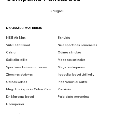
Daugiau
DRABUŽIAI MOTERIMS
NIKE Air Max
Striukės
VANS Old Skool
Nike sportinės liemenėlės
Čelsiai
Odinės striukės
Šalikėliai pilka
Megztos suknelės
Sportinės kelnės moterims
Megztos kepurės
Žieminės striukės
Ilgaauliai batai virš kelių
Odinės kelnės
Platforminiai batai
Megztos kepurės Calvin Klein
Rankinės
Dr. Martens batai
Palaidinės moterims
Džemperiai