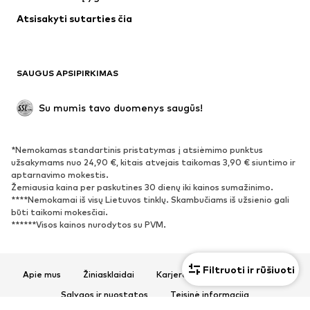
Apatiniai
Palaidinės ir tunikos
Atsisakyti sutarties čia
Paltai
Sijonai
Maudymosi drabužiai
Džemperiai
Švarkai
Kombinezonai
SAUGUS APSIPIRKIMAS
Dideli dydžiai
Drabužiai nėščiosioms
Proginiai
Išskirtiniai
Su mumis tavo duomenys saugūs!
Antrinis panaudojimas
*Nemokamas standartinis pristatymas į atsiėmimo punktus
BATAI
užsakymams nuo 24,90 €, kitais atvejais taikomas 3,90 € siuntimo ir
aptarnavimo mokestis.
Naujienos
Šiuo metu paklausu
Žemiausia kaina per paskutines 30 dienų iki kainos sumažinimo.
****Nemokamai iš visų Lietuvos tinklų. Skambučiams iš užsienio gali
Sportbačiai
Aulinukai
būti taikomi mokesčiai.
Batai su kulniukais
Auliniai batai
******Visos kainos nurodytos su PVM.
Basutės ir šlepetės
Bateliai
Sportiniai batai
Balerinos
Filtruoti ir rūšiuoti
Apie mus
Žiniasklaidai
Karjera
Privatumo politika
Įsispiriami bateliai
Šlepetės
Sąlygos ir nuostatos
Teisinė informacija
Išskirtiniai