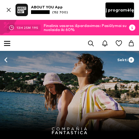
ABOUT YOU App
Į programėlę
(152 700)
Finalinis vasaros išpardavimas: Pasiūlymai su
13
H
25
M
18
S
nuolaida iki 60%
Sekti