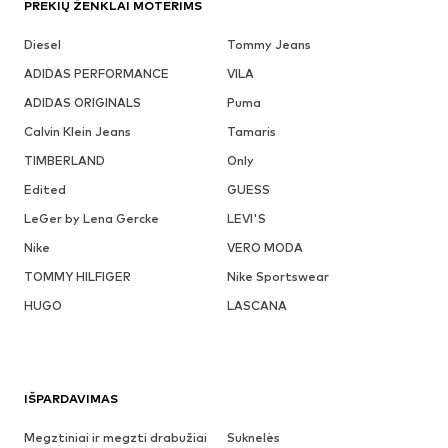
PREKIŲ ŽENKLAI MOTERIMS
Diesel
Tommy Jeans
ADIDAS PERFORMANCE
VILA
ADIDAS ORIGINALS
Puma
Calvin Klein Jeans
Tamaris
TIMBERLAND
Only
Edited
GUESS
LeGer by Lena Gercke
LEVI'S
Nike
VERO MODA
TOMMY HILFIGER
Nike Sportswear
HUGO
LASCANA
IŠPARDAVIMAS
Megztiniai ir megzti drabužiai
Suknelės