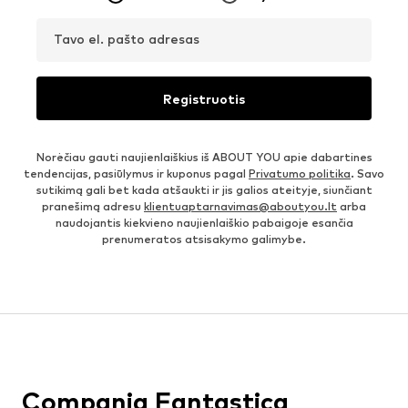
Tavo el. pašto adresas
Registruotis
Norėčiau gauti naujienlaiškius iš ABOUT YOU apie dabartines
tendencijas, pasiūlymus ir kuponus pagal
Privatumo politika
. Savo
sutikimą gali bet kada atšaukti ir jis galios ateityje, siunčiant
pranešimą adresu
klientuaptarnavimas@aboutyou.lt
arba
naudojantis kiekvieno naujienlaiškio pabaigoje esančia
prenumeratos atsisakymo galimybe.
Compania Fantastica