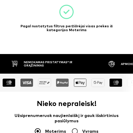
Pagal nustatytus filtrus peržiūrėjai visas prekes iš
kategorijos Moterims
APMOKĖJIMAS PRISTAČIUS
30 DIENŲ 
Nieko nepraleisk!
Užsiprenumeruok naujienlaiškį ir gauk išskirtinius
pasiūlymus
Moterims
Vyrams