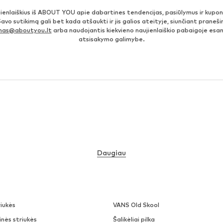
jienlaiškius iš ABOUT YOU apie dabartines tendencijas, pasiūlymus ir kupo
Savo sutikimą gali bet kada atšaukti ir jis galios ateityje, siunčiant prane
imas@aboutyou.lt
arba naudojantis kiekvieno naujienlaiškio pabaigoje es
atsisakymo galimybe.
Daugiau
iukės
VANS Old Skool
nės striukės
Šalikėliai pilka