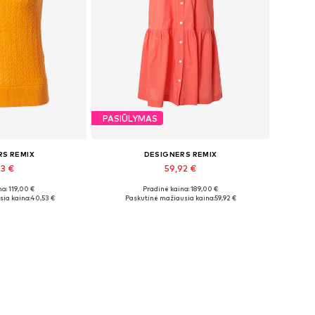
PASIŪLYMAS
RS REMIX
DESIGNERS REMIX
53 €
59,92 €
a: 119,00 €
Pradinė kaina: 189,00 €
džiai: XS
Galimi dydžiai: 34
ia kaina:
40,53 €
Paskutinė mažiausia kaina:
59,92 €
pšelį
Į krepšelį