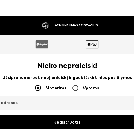
30 DIENŲ NEMOKAMAS GRĄŽINIMAS
Nieko nepraleisk!
Užsiprenumeruok naujienlaiškį ir gauk išskirtinius pasiūlymus
Moterims
Vyrams
o adresas
Registruotis