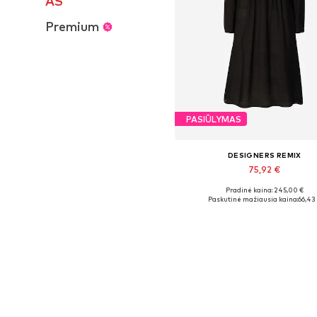
AS
Premium
PASIŪLYMAS
DESIGNERS REMIX
75,92 €
Pradinė kaina: 245,00 €
Galimi dydžiai: 36, 38
Paskutinė mažiausia kaina:
66,43
Į krepšelį