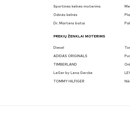
Sportinės kelnės moterims
Me
Odinės kelnės
Pla
Dr. Martens batai
Pa
PREKIŲ ŽENKLAI MOTERIMS
Diesel
To
ADIDAS ORIGINALS
Pu
TIMBERLAND
On
LeGer by Lena Gercke
LE
TOMMY HILFIGER
Ni