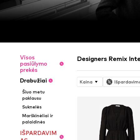
Visos
Designers Remix Int
pasiūlymo
prekės
Drabužiai
Kaina
Išpardavim
Šiuo metu
paklausu
Suknelės
Marškinėliai ir
palaidinės
IŠPARDAVIM