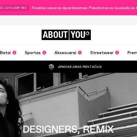
Finalinis vasaros išpardavimas: Pasiūlymai su nuolaida ik
2
D.
22
H
45
M
17
S
ABOUT
YOU
Batai
Sportas
Aksesuarai
Streetwear
Pre
APMOKĖJIMAS PRISTAČIUS