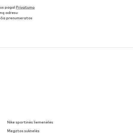
nus pagal
Privatumo
šimą adresu
ančia prenumeratos
Nike sportinės liemenėlės
Megztos suknelės