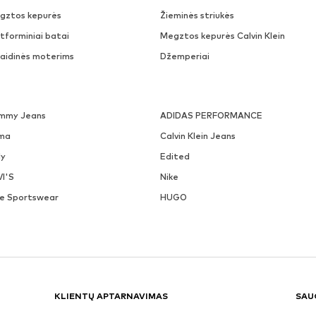
gztos kepurės
Žieminės striukės
tforminiai batai
Megztos kepurės Calvin Klein
laidinės moterims
Džemperiai
mmy Jeans
ADIDAS PERFORMANCE
ma
Calvin Klein Jeans
ly
Edited
VI'S
Nike
ke Sportswear
HUGO
KLIENTŲ APTARNAVIMAS
SAU