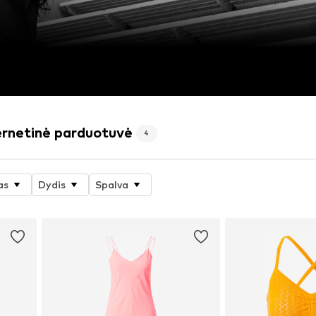
ernetinė parduotuvė
4
as
Dydis
Spalva