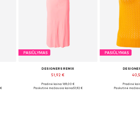
PASIŪLYMAS
PASIŪLYMAS
DESIGNERS REMIX
DESIGNE
51,92 €
40,
Pradinė kaina: 169,00 €
Pradinė kain
Galimi dydžiai: 38
Galimi dy
 €
Paskutinė mažiausia kaina:
51,92 €
Paskutinė mažiaus
Į krepšelį
Į kre