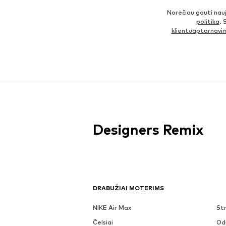
Norėčiau gauti nau
politika
. 
klientuaptarnav
Designers Remix
DRABUŽIAI MOTERIMS
NIKE Air Max
Str
Čelsiai
Odi