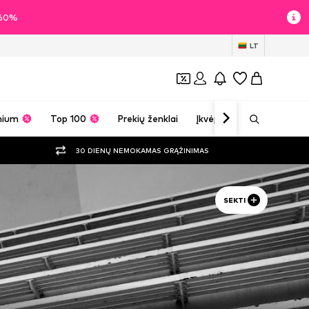
i 60%
LT
mium
Top 100
Prekių ženklai
Įkvėpimas
30 DIENŲ NEMOKAMAS GRĄŽINIMAS
SEKTI