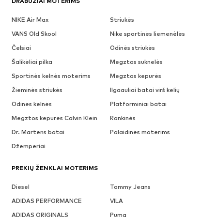
DRABUŽIAI MOTERIMS
NIKE Air Max
Striukės
VANS Old Skool
Nike sportinės liemenėlės
Čelsiai
Odinės striukės
Šalikėliai pilka
Megztos suknelės
Sportinės kelnės moterims
Megztos kepurės
Žieminės striukės
Ilgaauliai batai virš kelių
Odinės kelnės
Platforminiai batai
Megztos kepurės Calvin Klein
Rankinės
Dr. Martens batai
Palaidinės moterims
Džemperiai
PREKIŲ ŽENKLAI MOTERIMS
Diesel
Tommy Jeans
ADIDAS PERFORMANCE
VILA
ADIDAS ORIGINALS
Puma