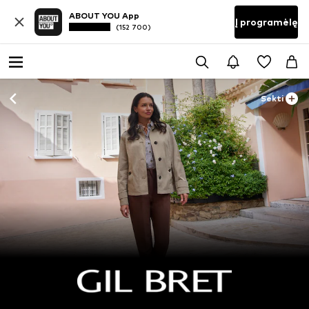
ABOUT YOU App
Į programėlę
(152 700)
Sekti