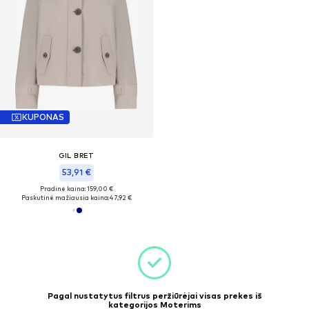
KUPONAS
GIL BRET
53,91 €
Pradinė kaina: 159,00 €
Paskutinė mažiausia kaina:
47,92 €
Pagal nustatytus filtrus peržiūrėjai visas prekes iš
kategorijos Moterims