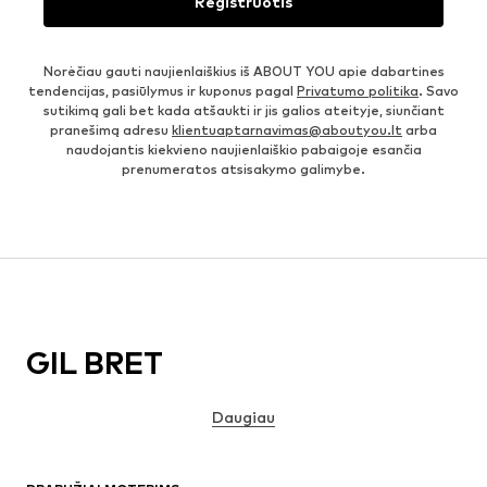
Registruotis
Norėčiau gauti naujienlaiškius iš ABOUT YOU apie dabartines
tendencijas, pasiūlymus ir kuponus pagal
Privatumo politika
. Savo
sutikimą gali bet kada atšaukti ir jis galios ateityje, siunčiant
pranešimą adresu
klientuaptarnavimas@aboutyou.lt
arba
naudojantis kiekvieno naujienlaiškio pabaigoje esančia
prenumeratos atsisakymo galimybe.
GIL BRET
Daugiau