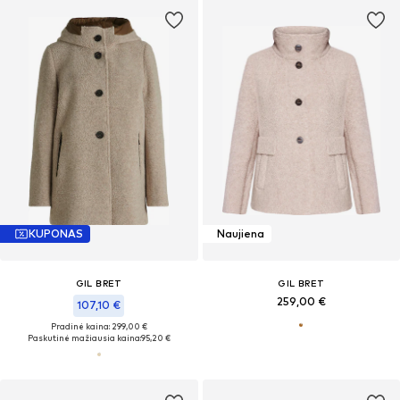
KUPONAS
Naujiena
GIL BRET
GIL BRET
259,00 €
107,10 €
Pradinė kaina: 299,00 €
Paskutinė mažiausia kaina:
95,20 €