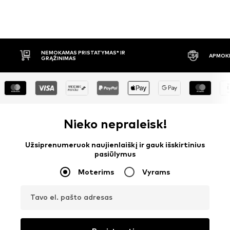
APMOKĖJIMAS PRISTAČIUS
30 DIENŲ 
Nieko nepraleisk!
Užsiprenumeruok naujienlaiškį ir gauk išskirtinius
pasiūlymus
Moterims
Vyrams
Tavo el. pašto adresas