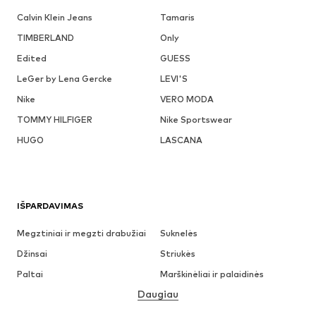
Calvin Klein Jeans
Tamaris
TIMBERLAND
Only
Edited
GUESS
LeGer by Lena Gercke
LEVI'S
Nike
VERO MODA
TOMMY HILFIGER
Nike Sportswear
HUGO
LASCANA
IŠPARDAVIMAS
Megztiniai ir megzti drabužiai
Suknelės
Džinsai
Striukės
Paltai
Marškinėliai ir palaidinės
Daugiau
Kelnės
Apatiniai
Sijonai
Palaidinės ir tunikos