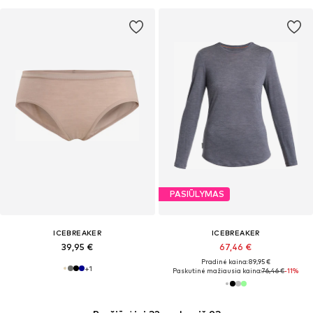
PASIŪLYMAS
ICEBREAKER
ICEBREAKER
39,95 €
67,46 €
Pradinė kaina: 89,95 €
+
1
Paskutinė mažiausia kaina:
76,46 €
-11%