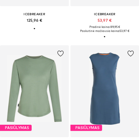
ICEBREAKER
ICEBREAKER
125,96 €
53,97 €
Pradinė kaina: 89,95 €
Paskutinė mažiausia kaina:
53,97 €
PASIŪLYMAS
PASIŪLYMAS