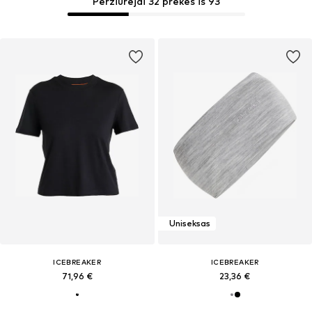
Peržiūrėjai 32 prekes iš 93
Uniseksas
ICEBREAKER
ICEBREAKER
71,96 €
23,36 €