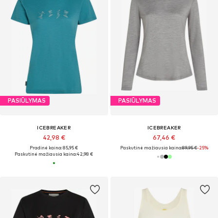
PASIŪLYMAS
PASIŪLYMAS
ICEBREAKER
ICEBREAKER
42,98 €
67,46 €
Pradinė kaina: 85,95 €
Paskutinė mažiausia kaina:
89,95 €
-25%
Paskutinė mažiausia kaina:
42,98 €