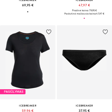
69,95 €
47,97 €
Pradinė kaina: 79,95 €
Paskutinė mažiausia kaina:
47,97 €
PASIŪLYMAS
ICEBREAKER
ICEBREAKER
59,96 €
37,95 €