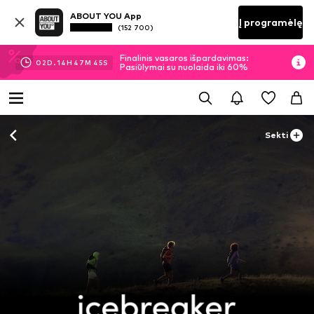
ABOUT YOU App
Į programėlę
(152 700)
Finalinis vasaros išpardavimas:
02
D.
14
H
47
M
44
S
Pasiūlymai su nuolaida iki 60%
Sekti