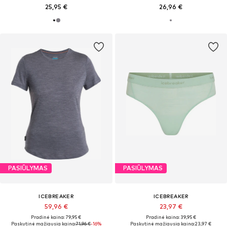
25,95 €
26,96 €
PASIŪLYMAS
PASIŪLYMAS
ICEBREAKER
ICEBREAKER
59,96 €
23,97 €
Pradinė kaina: 79,95 €
Pradinė kaina: 39,95 €
Paskutinė mažiausia kaina:
71,96 €
-16%
Paskutinė mažiausia kaina:
23,97 €