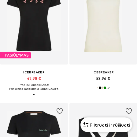
PASIŪLYMAS
ICEBREAKER
ICEBREAKER
42,98 €
53,96 €
Pradinė kaina: 85,95 €
+
2
Paskutinė mažiausia kaina:
42,98 €
Filtruoti ir rūšiuoti