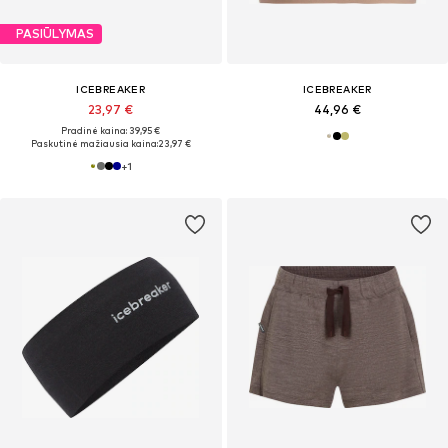
PASIŪLYMAS
ICEBREAKER
ICEBREAKER
23,97 €
44,96 €
Pradinė kaina: 39,95 €
Paskutinė mažiausia kaina:
23,97 €
+
1