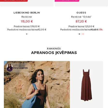
LIEBESKIND BERLIN
GUESS
Rankinė
Rankinė 'Gilda'
115,00 €
87,20 €
Pradinė kaina: 139,00 €
Pradinė kaina: 125,00 €
Paskutinė mažiausia kaina:
92,00 €
Paskutinė mažiausia kaina:
92,65 €
-5%
RANKINĖS
APRANGOS ĮKVĖPIMAS
Chryssanthi