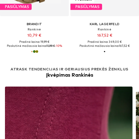
PASIŪLYMAS
PASIŪLYMAS
BRANDIT
KARL LAGERFELD
Rankinė
Rankinė
10,79 €
167,52 €
Pradinė kaina: 19,99 €
Pradinė kaina: 349,00 €
Paskutinė mažiausia kaina:
11,99 €
-10%
Paskutinė mažiausia kaina:
167,52 €
ATRASK TENDENCIJAS IR GERIAUSIUS PREKĖS ŽENKLUS
Įkvėpimas Rankinės