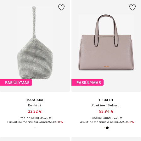
PASIŪLYMAS
PASIŪLYMAS
MASCARA
L.CREDI
Rankinė
Rankinė 'Selima'
22,32 €
53,94 €
Pradinė kaina: 34,90 €
Pradinė kaina: 89,90 €
Paskutinė mažiausia kaina:
25,11 €
-11%
Paskutinė mažiausia kaina:
55,93 €
-3%