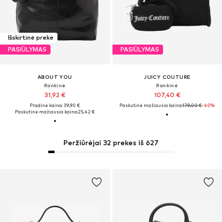
Išskirtinė prekė
PASIŪLYMAS
PASIŪLYMAS
ABOUT YOU
JUICY COUTURE
Rankinė
Rankinė
31,92 €
107,40 €
Pradinė kaina: 39,90 €
Paskutinė mažiausia kaina:
179,00 €
-40%
Paskutinė mažiausia kaina:
25,42 €
Peržiūrėjai 32 prekes iš 627