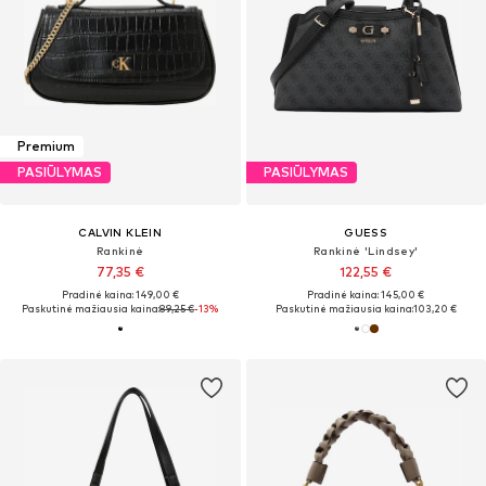
Premium
PASIŪLYMAS
PASIŪLYMAS
CALVIN KLEIN
GUESS
Rankinė
Rankinė 'Lindsey'
77,35 €
122,55 €
Pradinė kaina: 149,00 €
Pradinė kaina: 145,00 €
Paskutinė mažiausia kaina:
89,25 €
-13%
Paskutinė mažiausia kaina:
103,20 €