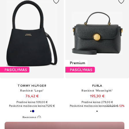
Premium
PASIŪLYMAS
PASIŪLYMAS
TOMMY HILFIGER
FURLA
Rankinė 'Logo'
Rankinė 'Moonlight'
76,42 €
195,30 €
Pradinė kaina: 109,00 €
Pradinė kaina: 279,00 €
Paskutinė mažiausia kaina:
75,92 €
Paskutinė mažiausia kaina:
223,20 €
-12%