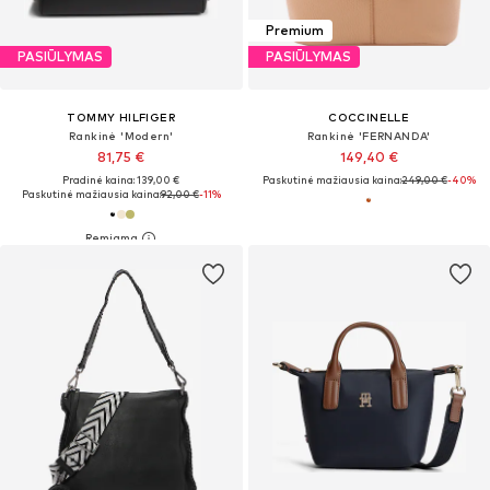
Premium
PASIŪLYMAS
PASIŪLYMAS
TOMMY HILFIGER
COCCINELLE
Rankinė 'Modern'
Rankinė 'FERNANDA'
81,75 €
149,40 €
Pradinė kaina: 139,00 €
Paskutinė mažiausia kaina:
249,00 €
-40%
Paskutinė mažiausia kaina:
92,00 €
-11%