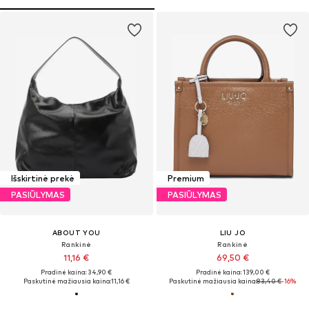
Išskirtinė prekė
Premium
PASIŪLYMAS
PASIŪLYMAS
ABOUT YOU
LIU JO
Rankinė
Rankinė
11,16 €
69,50 €
Pradinė kaina: 34,90 €
Pradinė kaina: 139,00 €
Paskutinė mažiausia kaina:
11,16 €
Paskutinė mažiausia kaina:
83,40 €
-16%