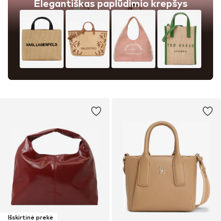
Elegantiškas paplūdimio krepšys
Išskirtinė prekė