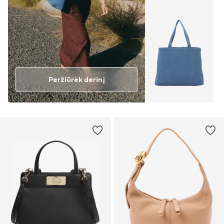
Peržiūrėk derinį