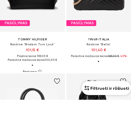
PASIŪLYMAS
PASIŪLYMAS
TOMMY HILFIGER
19V69 ITALIA
Rankinė 'Modern Turn Lock'
Rankinė 'Bella'
101,15 €
101,40 €
Pradinė kaina: 159,00 €
Paskutinė mažiausia kaina:
169,00 €
-40%
Paskutinė mažiausia kaina:
100,00 €
Filtruoti ir rūšiuoti