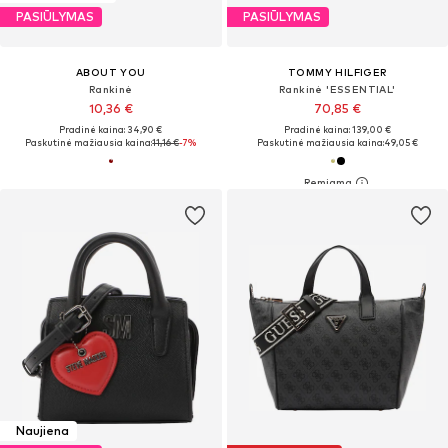
PASIŪLYMAS
PASIŪLYMAS
ABOUT YOU
TOMMY HILFIGER
Rankinė
Rankinė 'ESSENTIAL'
10,36 €
70,85 €
Pradinė kaina: 34,90 €
Pradinė kaina: 139,00 €
Paskutinė mažiausia kaina:
11,16 €
-7%
Paskutinė mažiausia kaina:
49,05 €
Naujiena