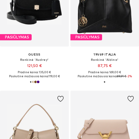
PASIŪLYMAS
PASIŪLYMAS
GUESS
19V69 ITALIA
Rankinė 'Audrey'
Rankinė 'Aldina'
121,50 €
87,75 €
Pradinė kaina: 135,00 €
Pradinė kaina: 169,00 €
Paskutinė mažiausia kaina:
119,00 €
Paskutinė mažiausia kaina:
89,91 €
-2%