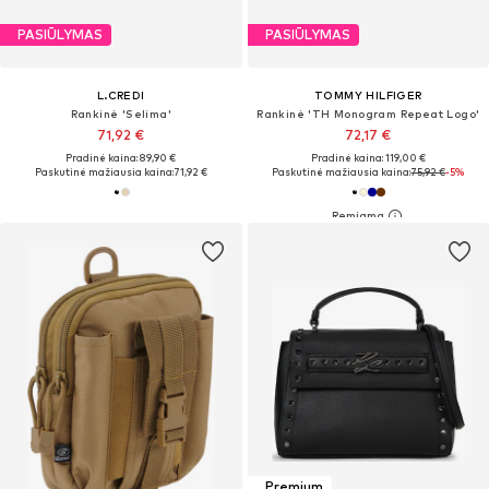
PASIŪLYMAS
PASIŪLYMAS
L.CREDI
TOMMY HILFIGER
Rankinė 'Selima'
Rankinė 'TH Monogram Repeat Logo'
71,92 €
72,17 €
Pradinė kaina: 89,90 €
Pradinė kaina: 119,00 €
Paskutinė mažiausia kaina:
71,92 €
Paskutinė mažiausia kaina:
75,92 €
-5%
Premium