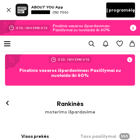
ABOUT YOU App
Į programėlę
(152 700)
Finalinis vasaros išpardavimas:
01
D.
18
H
59
M
00
S
Pasiūlymai su nuolaida iki 60%
01
D.
18
H
59
M
00
S
Finalinis vasaros išpardavimas: Pasiūlymai su
nuolaida iki 60%
Rankinės
moterims išpardavime
Visos prekės
Tavo pasiūlymai
550