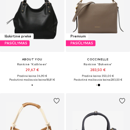
Išskirtinė prekė
Premium
PASIŪLYMAS
PASIŪLYMAS
ABOUT YOU
COCCINELLE
Rankinė 'Kathleen'
Rankinė 'Boheme'
29,67 €
283,50 €
Pradinė kaina: 34,90 €
Pradinė kaina: 350,00 €
Paskutinė mažiausia kaina:
18,81 €
Paskutinė mažiausia kaina:
283,50 €