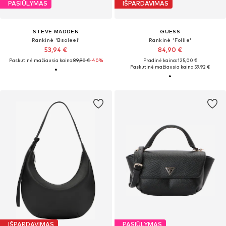
PASIŪLYMAS
IŠPARDAVIMAS
STEVE MADDEN
GUESS
Rankinė 'Bsoleei'
Rankinė 'Follie'
53,94 €
84,90 €
Paskutinė mažiausia kaina:
89,90 €
-40%
Pradinė kaina: 125,00 €
Paskutinė mažiausia kaina:
59,92 €
IŠPARDAVIMAS
PASIŪLYMAS