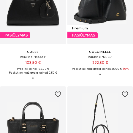
Premium
PASIŪLYMAS
PASIŪLYMAS
GUESS
COCCINELLE
Rankinė 'Isobel'
Rankinė 'NELL'
103,50 €
292,50 €
Pradinė kaina: 145,00 €
Paskutinė mažiausia kaina:
325,00 €
-10%
Paskutinė mažiausia kaina:
80,50 €