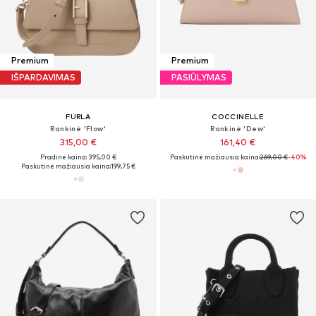
Premium
Premium
IŠPARDAVIMAS
PASIŪLYMAS
FURLA
COCCINELLE
Rankinė 'Flow'
Rankinė 'Dew'
315,00 €
161,40 €
Pradinė kaina: 395,00 €
Paskutinė mažiausia kaina:
269,00 €
-40%
Paskutinė mažiausia kaina:
199,75 €