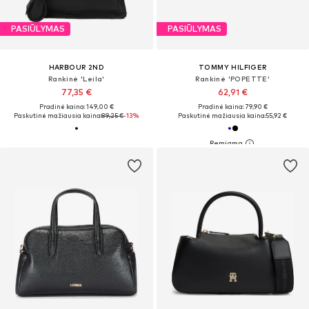
PASIŪLYMAS
PASIŪLYMAS
HARBOUR 2ND
TOMMY HILFIGER
Rankinė 'Leila'
Rankinė 'POPETTE'
77,35 €
62,91 €
Pradinė kaina: 149,00 €
Pradinė kaina: 79,90 €
Paskutinė mažiausia kaina:
89,25 €
-13%
Paskutinė mažiausia kaina:
55,92 €