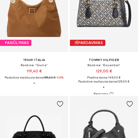
PASIŪLYMAS
IŠPARDAVIMAS
19V69 ITALIA
TOMMY HILFIGER
Rankinė 'Giulia'
Rankinė 'Essential'
119,40 €
129,00 €
Paskutinė mažiausia kaina:
199,00 €
-40%
Pradinė kaina: 149,00 €
Paskutinė mažiausia kaina:
129,00 €