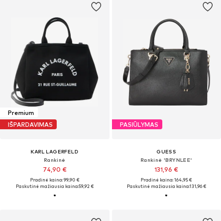
Premium
IŠPARDAVIMAS
PASIŪLYMAS
KARL LAGERFELD
GUESS
Rankinė
Rankinė 'BRYNLEE'
74,90 €
131,96 €
Pradinė kaina: 99,90 €
Pradinė kaina: 164,95 €
Paskutinė mažiausia kaina:
59,92 €
Paskutinė mažiausia kaina:
131,96 €