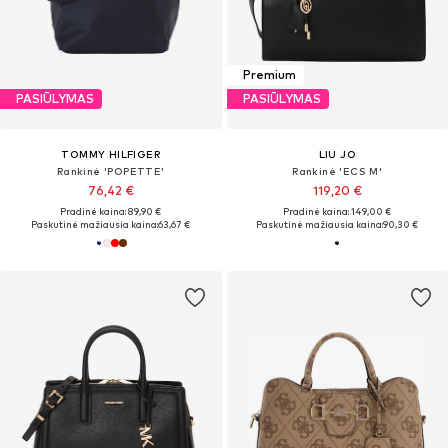
Premium
PASIŪLYMAS
PASIŪLYMAS
TOMMY HILFIGER
LIU JO
Rankinė 'POPETTE'
Rankinė 'ECS M'
76,42 €
119,20 €
Pradinė kaina: 89,90 €
Pradinė kaina: 149,00 €
Paskutinė mažiausia kaina:
63,67 €
Paskutinė mažiausia kaina:
90,30 €