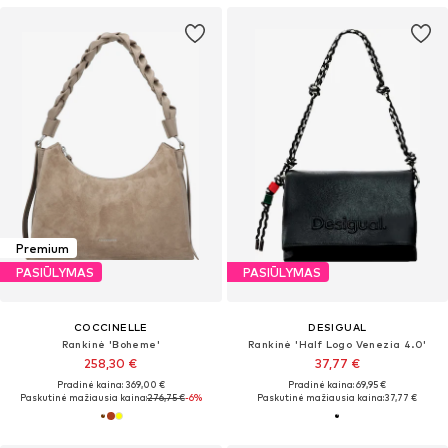
Premium
PASIŪLYMAS
PASIŪLYMAS
COCCINELLE
DESIGUAL
Rankinė 'Boheme'
Rankinė 'Half Logo Venezia 4.0'
258,30 €
37,77 €
Pradinė kaina: 369,00 €
Pradinė kaina: 69,95 €
Paskutinė mažiausia kaina:
276,75 €
-6%
Paskutinė mažiausia kaina:
37,77 €