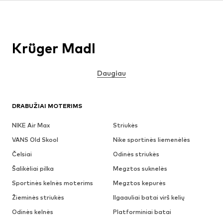
Krüger Madl
Daugiau
DRABUŽIAI MOTERIMS
NIKE Air Max
Striukės
VANS Old Skool
Nike sportinės liemenėlės
Čelsiai
Odinės striukės
Šalikėliai pilka
Megztos suknelės
Sportinės kelnės moterims
Megztos kepurės
Žieminės striukės
Ilgaauliai batai virš kelių
Odinės kelnės
Platforminiai batai