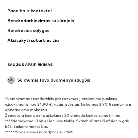
Suknelės
Džinsai
Pagalba ir kontaktai
Marškinėliai ir palaidinės
Kelnės
Bendradarbiavimas su kūrėjais
Striukės
Megztiniai ir megzti drabužiai
Bendrosios sąlygos
Apatiniai
Palaidinės ir tunikos
Atsisakyti sutarties čia
Paltai
Sijonai
Maudymosi drabužiai
Džemperiai
Švarkai
Kombinezonai
SAUGUS APSIPIRKIMAS
Dideli dydžiai
Drabužiai nėščiosioms
Proginiai
Išskirtiniai
Su mumis tavo duomenys saugūs!
Antrinis panaudojimas
*Nemokamas standartinis pristatymas į atsiėmimo punktus
BATAI
užsakymams nuo 24,90 €, kitais atvejais taikomas 3,90 € siuntimo ir
aptarnavimo mokestis.
Naujienos
Šiuo metu paklausu
Žemiausia kaina per paskutines 30 dienų iki kainos sumažinimo.
****Nemokamai iš visų Lietuvos tinklų. Skambučiams iš užsienio gali
Sportbačiai
Aulinukai
būti taikomi mokesčiai.
Batai su kulniukais
Auliniai batai
******Visos kainos nurodytos su PVM.