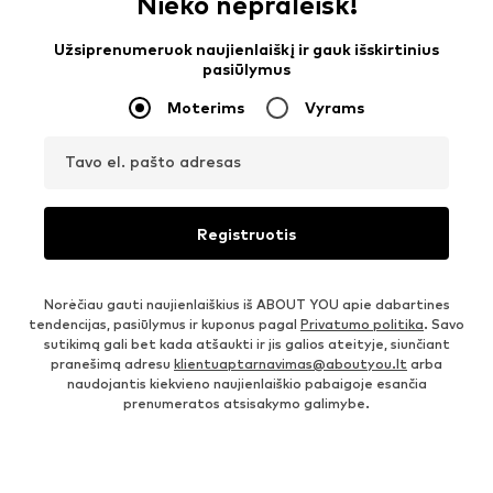
Nieko nepraleisk!
Užsiprenumeruok naujienlaiškį ir gauk išskirtinius
pasiūlymus
Moterims
Vyrams
Tavo el. pašto adresas
Registruotis
Norėčiau gauti naujienlaiškius iš ABOUT YOU apie dabartines
tendencijas, pasiūlymus ir kuponus pagal
Privatumo politika
. Savo
sutikimą gali bet kada atšaukti ir jis galios ateityje, siunčiant
pranešimą adresu
klientuaptarnavimas@aboutyou.lt
arba
naudojantis kiekvieno naujienlaiškio pabaigoje esančia
prenumeratos atsisakymo galimybe.