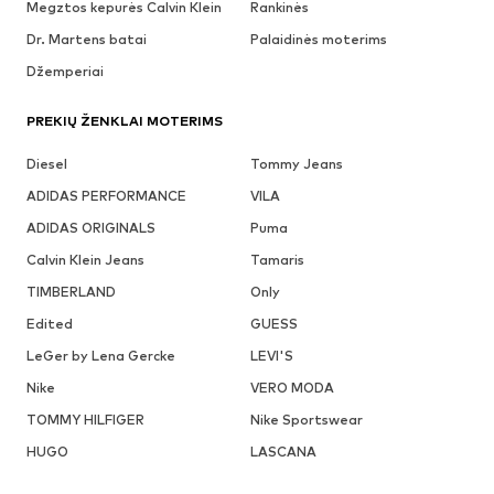
Megztos kepurės Calvin Klein
Rankinės
Dr. Martens batai
Palaidinės moterims
Džemperiai
PREKIŲ ŽENKLAI MOTERIMS
Diesel
Tommy Jeans
ADIDAS PERFORMANCE
VILA
ADIDAS ORIGINALS
Puma
Calvin Klein Jeans
Tamaris
TIMBERLAND
Only
Edited
GUESS
LeGer by Lena Gercke
LEVI'S
Nike
VERO MODA
TOMMY HILFIGER
Nike Sportswear
HUGO
LASCANA