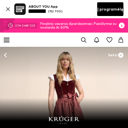
ABOUT YOU App
Į programėlę
(152 700)
Finalinis vasaros išpardavimas: Pasiūlymai su
21
H
26
M
12
S
nuolaida iki 60%
Sekti