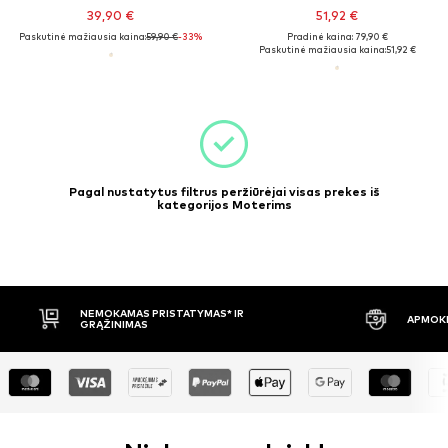
39,90 €
51,92 €
Paskutinė mažiausia kaina:
59,90 €
-33%
Pradinė kaina: 79,90 €
Paskutinė mažiausia kaina:
51,92 €
Pagal nustatytus filtrus peržiūrėjai visas prekes iš
kategorijos Moterims
NEMOKAMAS PRISTATYMAS* IR
APMOKĖ
GRĄŽINIMAS