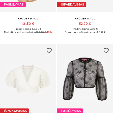
PASIŪLYMAS
IŠPARDAVIMAS
KRÜGER MADL
KRÜGER MADL
121,50 €
52,90 €
Pradinė kaina: 159,00 €
Pradinė kaina: 59,90 €
Paskutinė mažiausia kaina:
135,00 €
-10%
Paskutinė mažiausia kaina:
42,32 €
IŠPARDAVIMAS
PASIŪLYMAS