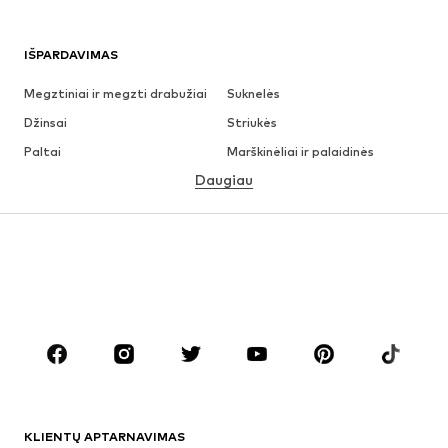
IŠPARDAVIMAS
Megztiniai ir megzti drabužiai
Suknelės
Džinsai
Striukės
Paltai
Marškinėliai ir palaidinės
Daugiau
Kelnės
Apatiniai
Sijonai
Palaidinės ir tunikos
Džemperiai
Švarkai
Maudymosi drabužiai
Kombinezonai
Dideli dydžiai
Drabužiai nėščiosioms
Batai
Sportas
Aksesuarai
Premium
DRABUŽIAI
KLIENTŲ APTARNAVIMAS
Naujienos
Šiuo metu paklausu