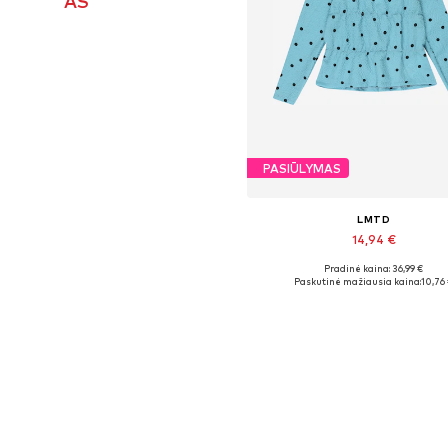
AS
PASIŪLYMAS
LMTD
14,94 €
Pradinė kaina: 36,99 €
Galimi dydžiai: XS, M, L
Paskutinė mažiausia kaina:
10,76
Į krepšelį