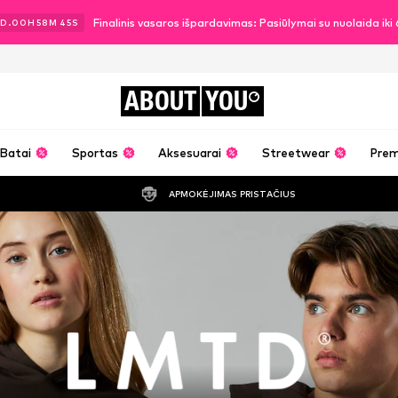
Finalinis vasaros išpardavimas: Pasiūlymai su nuolaida ik
D.
00
H
58
M
44
S
ABOUT
YOU
Batai
Sportas
Aksesuarai
Streetwear
Pre
APMOKĖJIMAS PRISTAČIUS