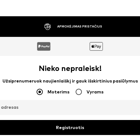
30 DIENŲ NEMOKAMAS GRĄŽINIMAS
Nieko nepraleisk!
Užsiprenumeruok naujienlaiškį ir gauk išskirtinius pasiūlymus
Moterims
Vyrams
o adresas
Registruotis