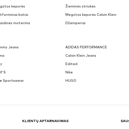
gztos kepurės
Žieminės striukės
tforminiai batai
Megztos kepurės Calvin Klein
laidinės moterims
Džemperiai
mmy Jeans
ADIDAS PERFORMANCE
ma
Calvin Klein Jeans
ly
Edited
VI'S
Nike
ke Sportswear
HUGO
KLIENTŲ APTARNAVIMAS
SAU