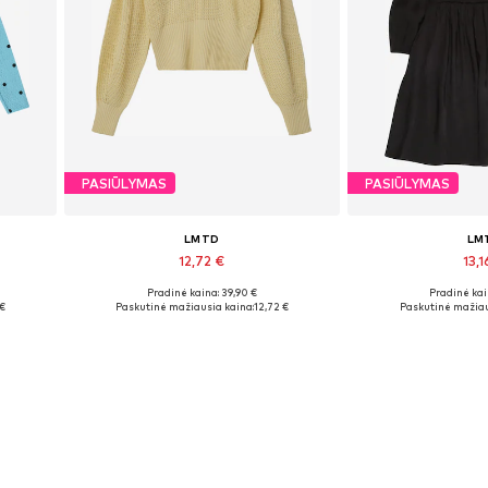
PASIŪLYMAS
PASIŪLYMAS
LMTD
LM
12,72 €
13,1
Pradinė kaina: 39,90 €
Pradinė kai
Galimi dydžiai: XS, L
Galimi dy
 €
Paskutinė mažiausia kaina:
12,72 €
Paskutinė mažiau
Į krepšelį
Į kre