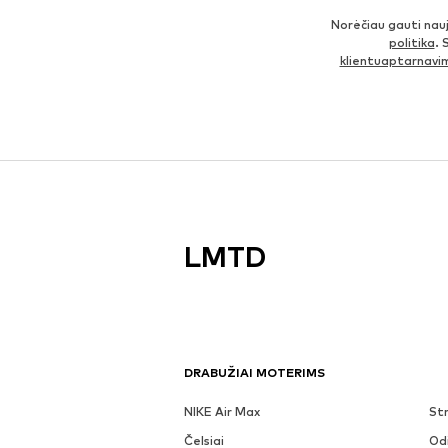
Norėčiau gauti nau
politika
. 
klientuaptarnav
LMTD
DRABUŽIAI MOTERIMS
NIKE Air Max
Str
Čelsiai
Odi