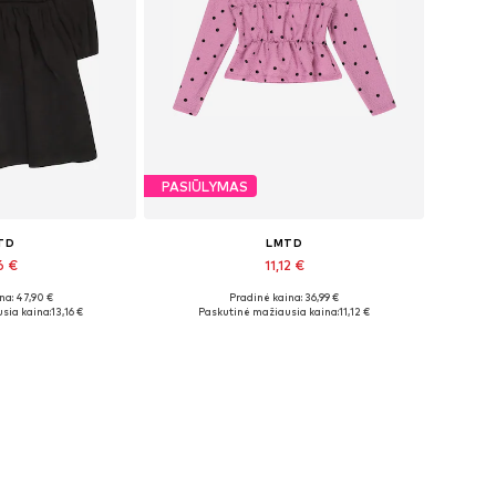
PASIŪLYMAS
TD
LMTD
6 €
11,12 €
na: 47,90 €
Pradinė kaina: 36,99 €
džiai: 34
Galimi dydžiai: M, L
sia kaina:
13,16 €
Paskutinė mažiausia kaina:
11,12 €
pšelį
Į krepšelį