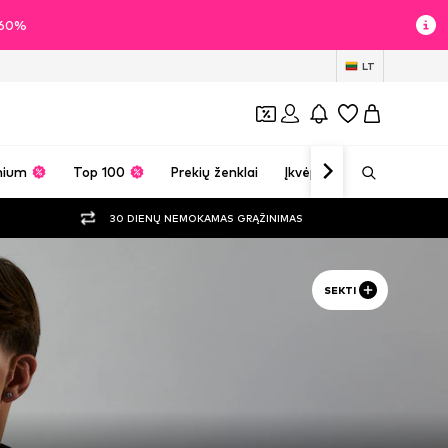
i 60%
LT
mium
Top 100
Prekių ženklai
Įkvėpimas
30 DIENŲ NEMOKAMAS GRĄŽINIMAS
SEKTI