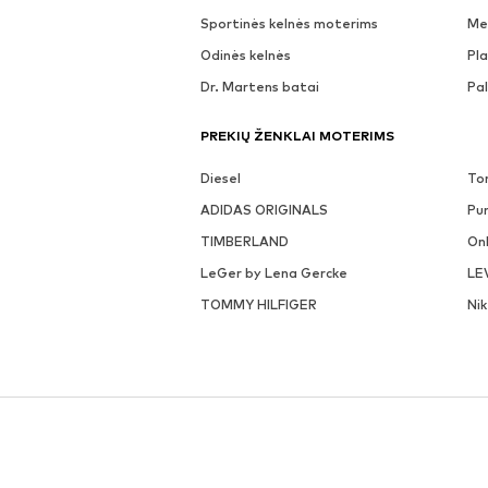
Sportinės kelnės moterims
Me
Odinės kelnės
Pla
Dr. Martens batai
Pa
PREKIŲ ŽENKLAI MOTERIMS
Diesel
To
ADIDAS ORIGINALS
Pu
TIMBERLAND
On
LeGer by Lena Gercke
LE
TOMMY HILFIGER
Ni