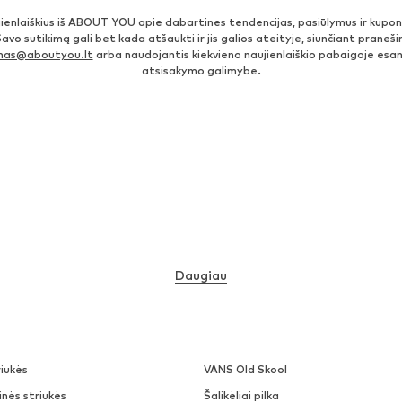
jienlaiškius iš ABOUT YOU apie dabartines tendencijas, pasiūlymus ir kupo
Savo sutikimą gali bet kada atšaukti ir jis galios ateityje, siunčiant prane
imas@aboutyou.lt
arba naudojantis kiekvieno naujienlaiškio pabaigoje es
atsisakymo galimybe.
Daugiau
iukės
VANS Old Skool
nės striukės
Šalikėliai pilka