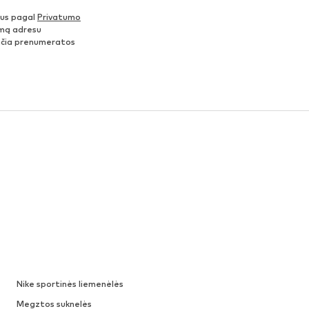
nus pagal
Privatumo
šimą adresu
ančia prenumeratos
Nike sportinės liemenėlės
Megztos suknelės