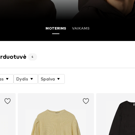
MOTERIMS
VAIKAMS
arduotuvė
4
as
Dydis
Spalva