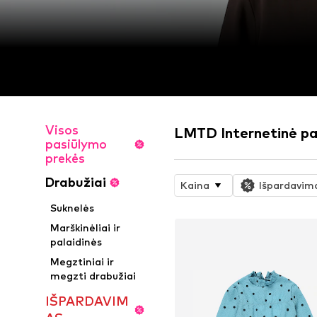
Visos
LMTD Internetinė p
pasiūlymo
prekės
Drabužiai
Kaina
Išpardavim
Suknelės
Marškinėliai ir
palaidinės
Megztiniai ir
megzti drabužiai
IŠPARDAVIM