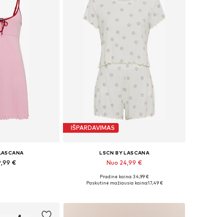
IŠPARDAVIMAS
 LASCANA
LSCN BY LASCANA
9,99 €
Nuo 24,99 €
Pradinė kaina: 34,99 €
bė dydžių
Yra daugybė dydžių
Paskutinė mažiausia kaina:
17,49 €
pšelį
Į krepšelį