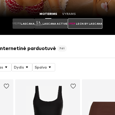
MOTERIMS
VYRAMS
LASCANA
LASCANA ACTIVE
LSCN BY LASCANA
ternetinė parduotuvė
761
as
Dydis
Spalva