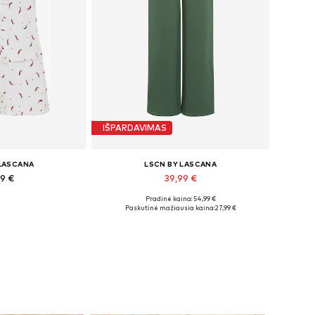
IŠPARDAVIMAS
 LASCANA
LSCN BY LASCANA
99 €
39,99 €
Pradinė kaina: 54,99 €
bė dydžių
Galimi dydžiai: 32-34, 36-38, 40-42, 44-46
Paskutinė mažiausia kaina:
27,99 €
pšelį
Į krepšelį