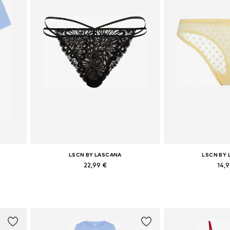
LSCN BY LASCANA
LSCN BY
22,99 €
14,
+
8
XL
Yra daugybė dydžių
Yra daugy
Į krepšelį
Į kre