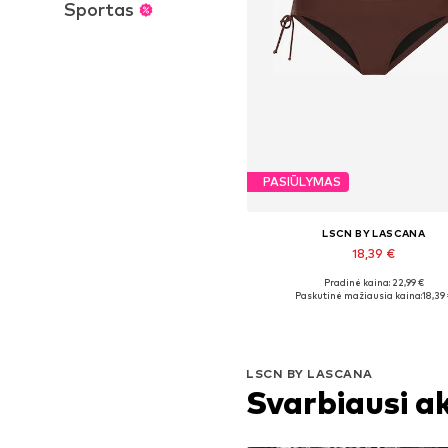
Sportas
PASIŪLYMAS
LSCN BY LASCANA
18,39 €
+
4
Pradinė kaina: 22,99 €
Yra daugybė dydžių
Paskutinė mažiausia kaina:
18,39
Į krepšelį
LSCN BY LASCANA
Svarbiausi a