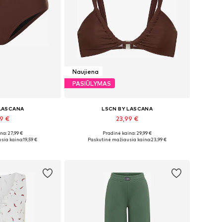
Naujiena
PASIŪLYMAS
 LASCANA
LSCN BY LASCANA
39 €
23,99 €
+
1
na: 27,99 €
Pradinė kaina: 29,99 €
bė dydžių
Yra daugybė dydžių
sia kaina:
19,59 €
Paskutinė mažiausia kaina:
23,99 €
pšelį
Į krepšelį