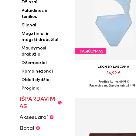
Džinsai
Palaidinės ir
tunikos
Sijonai
Megztiniai ir
megzti drabužiai
Maudymosi
PASIŪLYMAS
drabužiai
Džemperiai
LSCN BY LASCANA
Kombinezonai
34,99 €
Dideli dydžiai
Pradinė kaina: 49,99 €
Yra daugybė dydžių
Paskutinė mažiausia kaina:
34,99
Proginiai
Į krepšelį
IŠPARDAVIM
AS
Aksesuarai
Batai