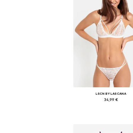
LSCN BY LASCANA
34,99 €
+
6
Galimi dydžiai: 75-80, 80, 85-90, 
Į krepšelį