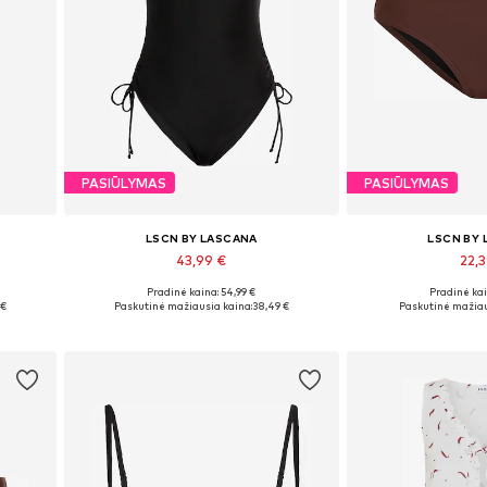
PASIŪLYMAS
PASIŪLYMAS
LSCN BY LASCANA
LSCN BY
43,99 €
22,
Pradinė kaina: 54,99 €
Pradinė kai
Yra daugybė dydžių
Yra daugy
 €
Paskutinė mažiausia kaina:
38,49 €
Paskutinė mažiau
Į krepšelį
Į kre