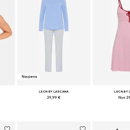
Naujiena
LSCN BY LASCANA
LSCN BY
29,99 €
Nuo 2
95-100
Galimi dydžiai: XS, S, M, L, XL
Yra daugy
Į krepšelį
Į kre