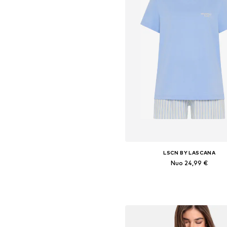
LSCN BY LASCANA
Nuo 24,99 €
Galimi dydžiai: XS, XS-S, M, 
Į krepšelį