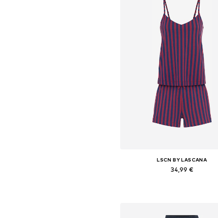
LSCN BY LASCANA
34,99 €
+
2
Galimi dydžiai: XS, XS-S, M, 
Į krepšelį