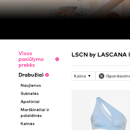
Visos
LSCN by LASCANA In
pasiūlymo
prekės
Drabužiai
Kaina
Išpardavim
Naujienos
Suknelės
Apatiniai
Marškinėliai ir
palaidinės
Kelnės