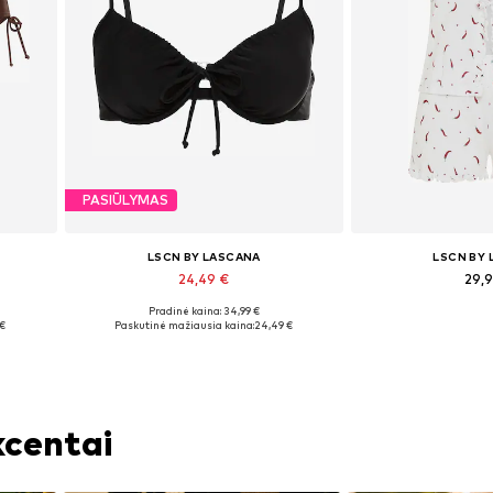
PASIŪLYMAS
LSCN BY LASCANA
LSCN BY
24,49 €
29,
+
2
Pradinė kaina: 34,99 €
Yra daugybė dydžių
Yra daugy
 €
Paskutinė mažiausia kaina:
24,49 €
Į krepšelį
Į kre
kcentai