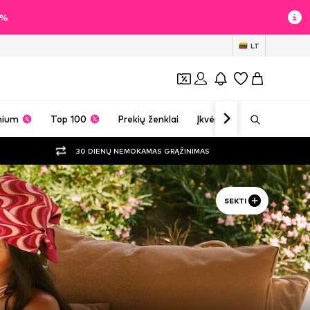
60%
LT
mium
Top 100
Prekių ženklai
Įkvėpimas
30 DIENŲ NEMOKAMAS GRĄŽINIMAS
SEKTI