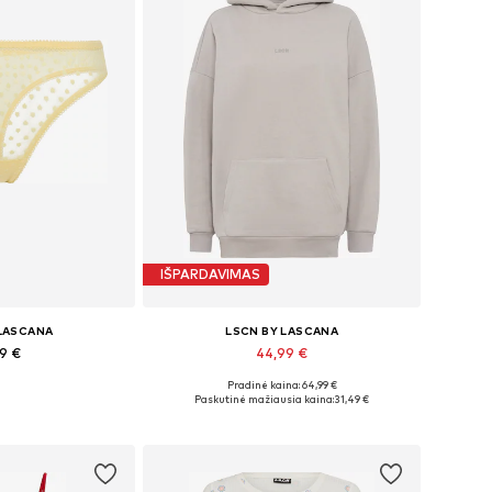
IŠPARDAVIMAS
 LASCANA
LSCN BY LASCANA
99 €
44,99 €
Pradinė kaina: 64,99 €
bė dydžių
Galimi dydžiai: XS-S, M, L, XL
Paskutinė mažiausia kaina:
31,49 €
pšelį
Į krepšelį