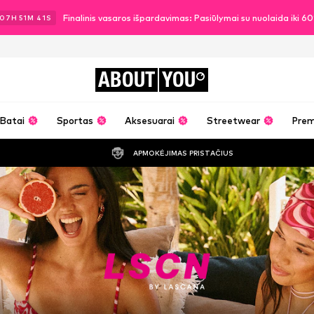
Finalinis vasaros išpardavimas: Pasiūlymai su nuolaida iki 
07
H
51
M
39
S
ABOUT
YOU
Batai
Sportas
Aksesuarai
Streetwear
Pre
APMOKĖJIMAS PRISTAČIUS