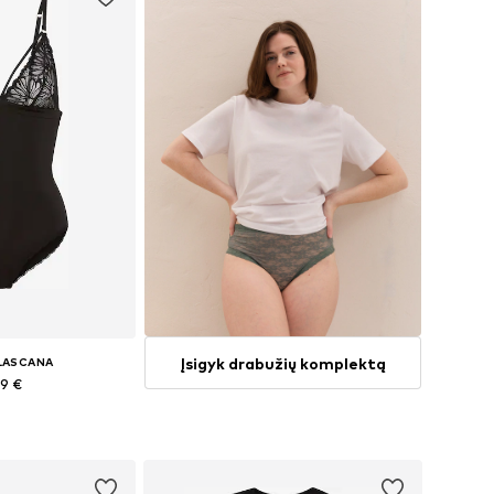
Įsigyk drabužių komplektą
 LASCANA
99 €
bė dydžių
pšelį