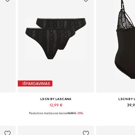
IŠPARDAVIMAS
LSCN BY LASCANA
LSCN BY
12,99 €
39,
Paskutinė mažiausia kaina:
19,99 €
-35%
XL
Galimi dydžiai: XS, XS-S, M, L
Yra daugy
Į krepšelį
Į kre