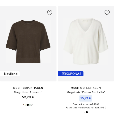
Naujiena
KUPONAS
MSCH COPENHAGEN
MSCH COPENHAGEN
Megztinis 'Thamira'
Megztinis 'Eslina Rachelle'
59,90 €
35,91 €
Pradinė kaina: 49,90 €
+
1
Paskutinė mažiausia kaina:
33,92 €