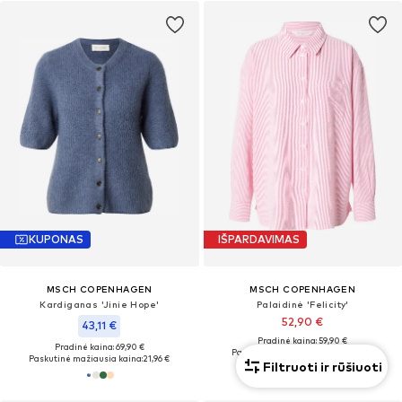
KUPONAS
IŠPARDAVIMAS
MSCH COPENHAGEN
MSCH COPENHAGEN
Kardiganas 'Jinie Hope'
Palaidinė 'Felicity'
52,90 €
43,11 €
Pradinė kaina: 59,90 €
Pradinė kaina: 69,90 €
Paskutinė mažiausia kaina:
47,61 €
Paskutinė mažiausia kaina:
21,96 €
Filtruoti ir rūšiuoti