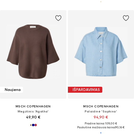
Naujiena
IŠPARDAVIMAS
MSCH COPENHAGEN
MSCH COPENHAGEN
Megztinis 'Agatha'
Palaidinė 'Saphina'
49,90 €
94,90 €
Pradinė kaina: 109,00 €
Paskutinė mažiausia kaina:
90,16 €