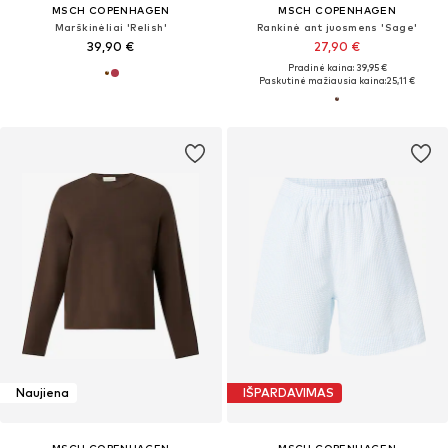
MSCH COPENHAGEN
MSCH COPENHAGEN
Marškinėliai 'Relish'
Rankinė ant juosmens 'Sage'
39,90 €
27,90 €
Pradinė kaina: 39,95 €
Paskutinė mažiausia kaina:
25,11 €
Naujiena
IŠPARDAVIMAS
MSCH COPENHAGEN
MSCH COPENHAGEN