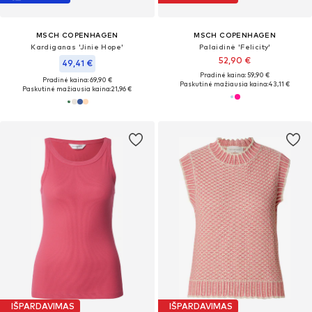
MSCH COPENHAGEN
MSCH COPENHAGEN
Kardiganas 'Jinie Hope'
Palaidinė 'Felicity'
52,90 €
49,41 €
Pradinė kaina: 59,90 €
Pradinė kaina: 69,90 €
Paskutinė mažiausia kaina:
43,11 €
Paskutinė mažiausia kaina:
21,96 €
IŠPARDAVIMAS
IŠPARDAVIMAS