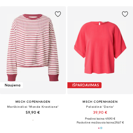
Naujiena
IŠPARDAVIMAS
MSCH COPENHAGEN
MSCH COPENHAGEN
Marškinėliai 'Monde Krestiane'
Palaidinė 'Daria'
59,90 €
39,90 €
Pradinė kaina: 49,90 €
Paskutinė mažiausia kaina:
29,67 €