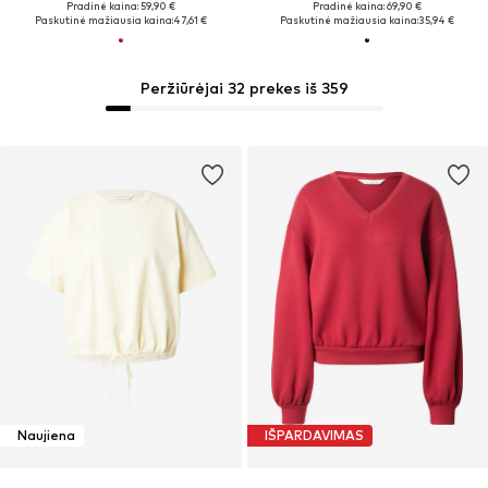
Pradinė kaina: 59,90 €
Pradinė kaina: 69,90 €
Paskutinė mažiausia kaina:
47,61 €
Paskutinė mažiausia kaina:
35,94 €
Peržiūrėjai 32 prekes iš 359
Naujiena
IŠPARDAVIMAS