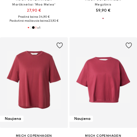
Marškinėliai 'Moa Melea'
Megztinis
27,90 €
59,90 €
Pradinė kaina: 34,90 €
Paskutinė mažiausia kaina:
23,92 €
+
1
Naujiena
Naujiena
MSCH COPENHAGEN
MSCH COPENHAGEN