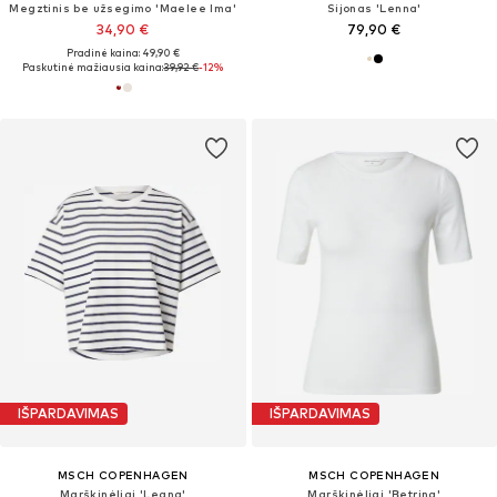
Megztinis be užsegimo 'Maelee Ima'
Sijonas 'Lenna'
34,90 €
79,90 €
Pradinė kaina: 49,90 €
Paskutinė mažiausia kaina:
39,92 €
-12%
IŠPARDAVIMAS
IŠPARDAVIMAS
MSCH COPENHAGEN
MSCH COPENHAGEN
Marškinėliai 'Leana'
Marškinėliai 'Betrina'