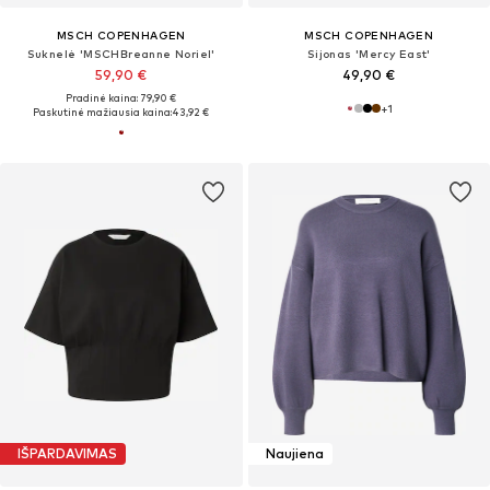
MSCH COPENHAGEN
MSCH COPENHAGEN
Suknelė 'MSCHBreanne Noriel'
Sijonas 'Mercy East'
59,90 €
49,90 €
Pradinė kaina: 79,90 €
+
1
Paskutinė mažiausia kaina:
43,92 €
IŠPARDAVIMAS
Naujiena