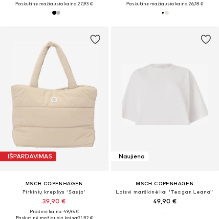
Paskutinė mažiausia kaina:
27,93 €
Paskutinė mažiausia kaina:
26,18 €
IŠPARDAVIMAS
Naujiena
MSCH COPENHAGEN
MSCH COPENHAGEN
Pirkinių krepšys 'Sasja'
Laisvi marškinėliai 'Teagan Leana''
39,90 €
49,90 €
Pradinė kaina: 49,95 €
Paskutinė mažiausia kaina:
31,92 €