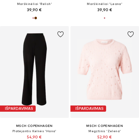
Marškinėliai 'Relish'
Marškinėliai 'Leana'
39,90 €
39,90 €
IŠPARDAVIMAS
IŠPARDAVIMAS
MSCH COPENHAGEN
MSCH COPENHAGEN
Platėjantis Kelnės 'Hana'
Megztinis 'Zelena'
54,90 €
52,90 €