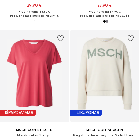
29,90 €
23,90 €
Pradinė kaina: 39,90 €
Pradinė kaina: 34,90 €
Paskutinė mažiausia kaina:
26,91 €
Paskutinė mažiausia kaina:
23,31 €
IŠPARDAVIMAS
KUPONAS
MSCH COPENHAGEN
MSCH COPENHAGEN
Marškinėliai 'Fenya'
Megztinis be užsegimo 'Mela Briena'