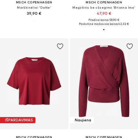
MSCH COPENHAGEN
MSCH COPENHAGEN
Marškinėliai 'Datte'
Megztinis be užsegimo 'Brionna Ima'
39,90 €
47,90 €
Pradinė kaina: 59,90 €
Paskutinė mažiausia kaina:
42,32 €
IŠPARDAVIMAS
Naujiena
MSCH COPENHAGEN
MSCH COPENHAGEN