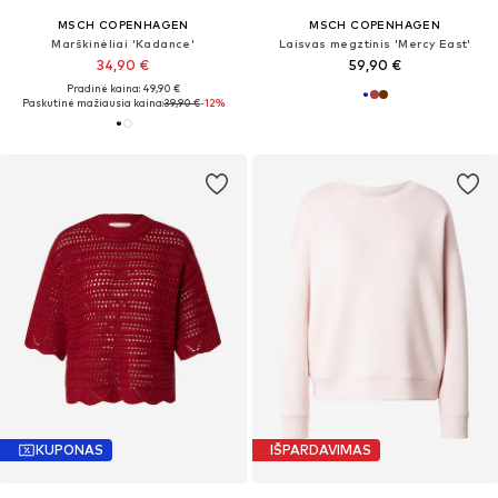
MSCH COPENHAGEN
MSCH COPENHAGEN
Marškinėliai 'Kadance'
Laisvas megztinis 'Mercy East'
34,90 €
59,90 €
Pradinė kaina: 49,90 €
Paskutinė mažiausia kaina:
39,90 €
-12%
KUPONAS
IŠPARDAVIMAS