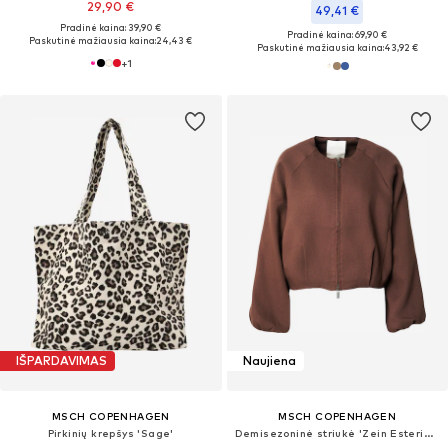
29,90 €
49,41 €
Pradinė kaina: 39,90 €
Pradinė kaina: 69,90 €
Paskutinė mažiausia kaina:
24,43 €
Paskutinė mažiausia kaina:
43,92 €
+
1
IŠPARDAVIMAS
Naujiena
MSCH COPENHAGEN
MSCH COPENHAGEN
Pirkinių krepšys 'Sage'
Demisezoninė striukė 'Zein Esteriane'