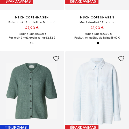
IŠPARDAVIMAS
IŠPARDAVIMAS
MSCH COPENHAGEN
MSCH COPENHAGEN
Palaidinė 'Sandeline Maluca'
Marškinėliai 'Theana'
47,90 €
23,90 €
Pradinė kaina: 59,90 €
Pradinė kaina: 29,90 €
Paskutinė mažiausia kaina:
42,32 €
Paskutinė mažiausia kaina:
18,62 €
KUPONAS
IŠPARDAVIMAS