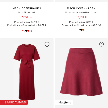
MSCH COPENHAGEN
MSCH COPENHAGEN
Marškinėliai
Sijonas 'Nicolette Ullas'
27,90 €
52,90 €
Pradinė kaina: 34,90 €
Pradinė kaina: 59,90 €
Paskutinė mažiausia kaina:
20,72 €
Paskutinė mažiausia kaina:
42,32 €
+
3
IŠPARDAVIMAS
Naujiena