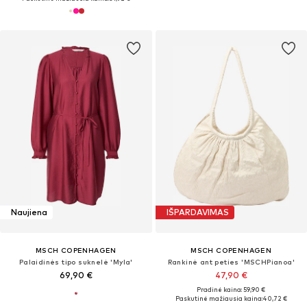
Naujiena
IŠPARDAVIMAS
MSCH COPENHAGEN
MSCH COPENHAGEN
Palaidinės tipo suknelė 'Myla'
Rankinė ant peties 'MSCHPianoa'
69,90 €
47,90 €
Pradinė kaina: 59,90 €
Paskutinė mažiausia kaina:
40,72 €