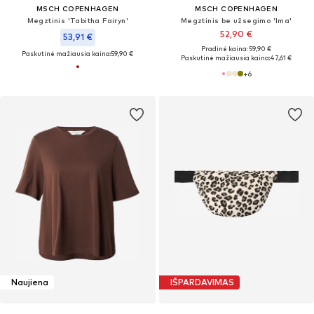
MSCH COPENHAGEN
MSCH COPENHAGEN
Megztinis 'Tabitha Fairyn'
Megztinis be užsegimo 'Ima'
52,90 €
53,91 €
Pradinė kaina: 59,90 €
Paskutinė mažiausia kaina:
59,90 €
Paskutinė mažiausia kaina:
47,61 €
+
6
Naujiena
IŠPARDAVIMAS