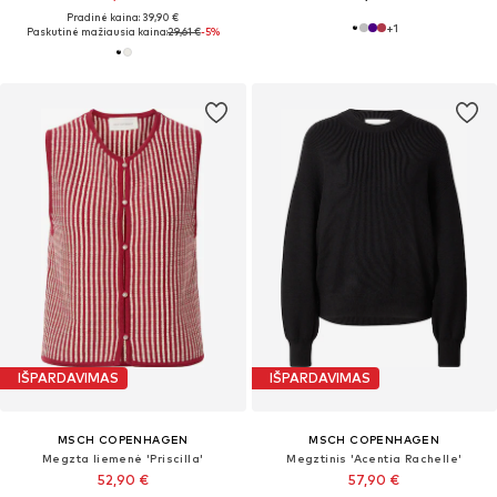
Pradinė kaina: 39,90 €
+
1
Paskutinė mažiausia kaina:
29,61 €
-5%
IŠPARDAVIMAS
IŠPARDAVIMAS
MSCH COPENHAGEN
MSCH COPENHAGEN
Megzta liemenė 'Priscilla'
Megztinis 'Acentia Rachelle'
52,90 €
57,90 €