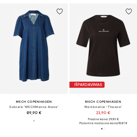
IŠPARDAVIMAS
MSCH COPENHAGEN
MSCH COPENHAGEN
Suknelė 'MSCHManna Alena'
Marškinėliai 'Theana'
89,90 €
23,90 €
Pradinė kaina: 29,90 €
Paskutinė mažiausia kaina:
18,81 €