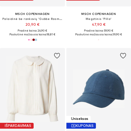
MSCH COPENHAGEN
MSCH COPENHAGEN
Palaidinė be rankovių 'Gubbe Rasmia'
Megztinis 'Pilla'
20,90 €
47,90 €
Pradinė kaina: 26,90 €
Pradinė kaina: 59,90 €
Paskutinė mažiausia kaina:
18,81 €
Paskutinė mažiausia kaina:
39,90 €
Uniseksas
IŠPARDAVIMAS
KUPONAS