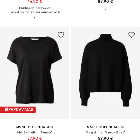
44,90 €
89,90 €
Pradinė kaina: 49,95 €
Paskutinė mažiausia kaina:
40,41 €
IŠPARDAVIMAS
MSCH COPENHAGEN
MSCH COPENHAGEN
Marškinėliai 'Fenya'
Megztinis 'Mercy East'
27,90 €
59,90 €