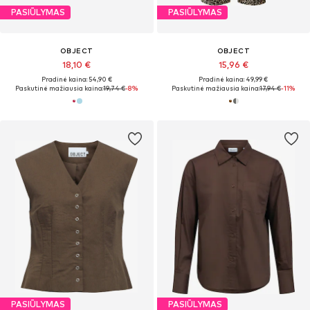
PASIŪLYMAS
PASIŪLYMAS
OBJECT
OBJECT
18,10 €
15,96 €
Pradinė kaina: 54,90 €
Pradinė kaina: 49,99 €
Paskutinė mažiausia kaina:
19,74 €
-8%
Paskutinė mažiausia kaina:
17,94 €
-11%
PASIŪLYMAS
PASIŪLYMAS