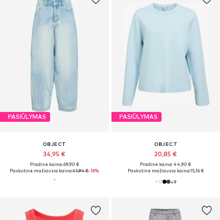
PASIŪLYMAS
PASIŪLYMAS
OBJECT
OBJECT
34,95 €
20,85 €
Pradinė kaina: 69,90 €
Pradinė kaina: 44,90 €
Paskutinė mažiausia kaina:
41,94 €
-16%
Paskutinė mažiausia kaina:
15,16 €
+
9