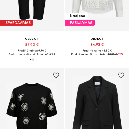
Naujiena
IŠPARDAVIMAS
PASIŪLYMAS
OBJECT
OBJECT
57,90 €
34,93 €
Pradinė kaina: 69,90 €
Pradinė kaina: 49,90 €
Paskutinė mažiausia kaina:
43,43 €
Paskutinė mažiausia kaina:
39,92 €
-12%