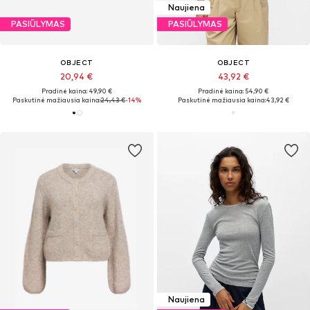
Naujiena
PASIŪLYMAS
PASIŪLYMAS
OBJECT
OBJECT
20,94 €
43,92 €
Pradinė kaina: 49,90 €
Pradinė kaina: 54,90 €
Paskutinė mažiausia kaina:
24,43 €
-14%
Paskutinė mažiausia kaina:
43,92 €
Naujiena