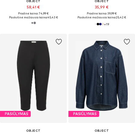
OBJECT
OBJECT
58,41 €
35,99 €
Pradinė kaina: 74,99 €
Pradinė kaina: 39,99 €
Paskutinė mažiausia kaina:
45,43 €
Paskutinė mažiausia kaina:
25,42 €
+
19
PASIŪLYMAS
PASIŪLYMAS
OBJECT
OBJECT