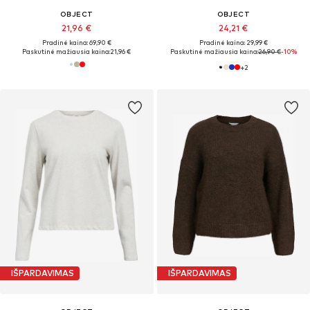
OBJECT
OBJECT
21,96 €
24,21 €
Pradinė kaina: 69,90 €
Pradinė kaina: 29,99 €
Paskutinė mažiausia kaina:
21,96 €
Paskutinė mažiausia kaina:
26,90 €
-10%
+
2
IŠPARDAVIMAS
IŠPARDAVIMAS