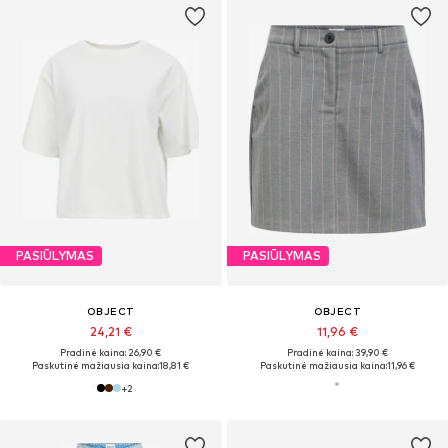
PASIŪLYMAS
PASIŪLYMAS
OBJECT
OBJECT
24,21 €
11,96 €
Pradinė kaina: 26,90 €
Pradinė kaina: 39,90 €
Paskutinė mažiausia kaina:
18,81 €
Paskutinė mažiausia kaina:
11,96 €
+
2