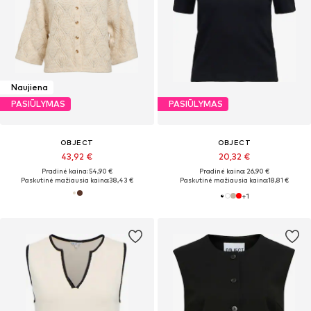
Naujiena
PASIŪLYMAS
PASIŪLYMAS
OBJECT
OBJECT
43,92 €
20,32 €
Pradinė kaina: 54,90 €
Pradinė kaina: 26,90 €
Paskutinė mažiausia kaina:
38,43 €
Paskutinė mažiausia kaina:
18,81 €
+
1