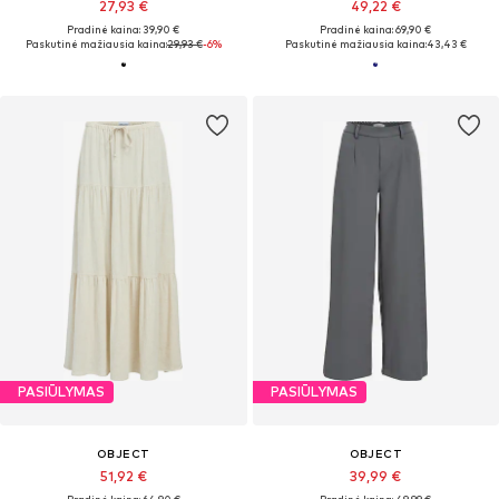
27,93 €
49,22 €
Pradinė kaina: 39,90 €
Pradinė kaina: 69,90 €
Paskutinė mažiausia kaina:
29,93 €
-6%
Paskutinė mažiausia kaina:
43,43 €
PASIŪLYMAS
PASIŪLYMAS
OBJECT
OBJECT
51,92 €
39,99 €