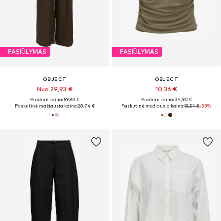
PASIŪLYMAS
PASIŪLYMAS
OBJECT
OBJECT
Nuo 29,93 €
10,36 €
Pradinė kaina: 59,90 €
Pradinė kaina: 34,90 €
Paskutinė mažiausia kaina:
28,74 €
Paskutinė mažiausia kaina:
15,54 €
-33%