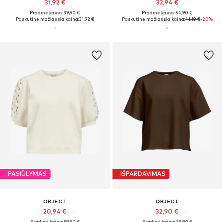
31,92 €
32,94 €
Pradinė kaina: 39,90 €
Pradinė kaina: 54,90 €
Paskutinė mažiausia kaina:
31,92 €
Paskutinė mažiausia kaina:
41,18 €
-20%
PASIŪLYMAS
IŠPARDAVIMAS
OBJECT
OBJECT
20,94 €
32,90 €
Pradinė kaina: 59,90 €
Pradinė kaina: 39,90 €