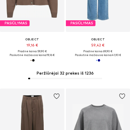
PASIŪLYMAS
PASIŪLYMAS
OBJECT
OBJECT
19,16 €
59,42 €
Pradinė kaina: 59,90 €
Pradinė kaina: 69,90 €
Paskutinė mažiausia kaina:
19,16 €
Paskutinė mažiausia kaina:
41,93 €
Peržiūrėjai 32 prekes iš 1236