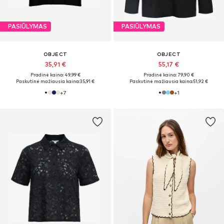
PASIŪLYMAS
PASIŪLYMAS
OBJECT
OBJECT
35,91 €
55,17 €
Pradinė kaina: 49,99 €
Pradinė kaina: 79,90 €
Paskutinė mažiausia kaina:
35,91 €
Paskutinė mažiausia kaina:
51,92 €
+
7
+
1