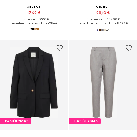
OBJECT
OBJECT
17,49 €
98,10 €
Pradinė kaina: 29,99 €
Pradinė kaina: 109,00 €
Paskutinė mažiausia kaina:
9,86 €
Paskutinė mažiausia kaina:
87,20 €
+
2
PASIŪLYMAS
PASIŪLYMAS