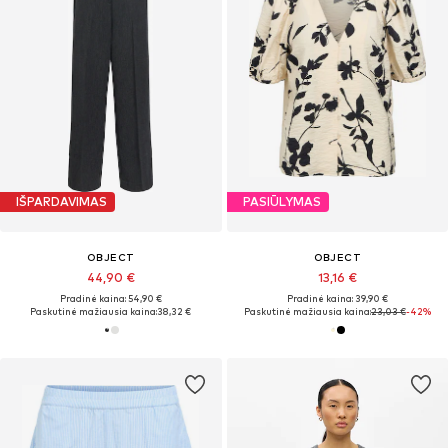
IŠPARDAVIMAS
PASIŪLYMAS
OBJECT
OBJECT
44,90 €
13,16 €
Pradinė kaina: 54,90 €
Pradinė kaina: 39,90 €
Paskutinė mažiausia kaina:
38,32 €
Paskutinė mažiausia kaina:
23,03 €
-42%