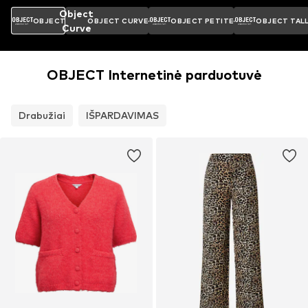
Object
OBJECT
OBJECT CURVE
OBJECT PETITE
OBJECT TAL
Curve
OBJECT Internetinė parduotuvė
Drabužiai
IŠPARDAVIMAS