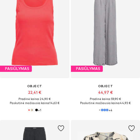
PASIŪLYMAS
PASIŪLYMAS
OBJECT
OBJECT
22,41 €
44,97 €
Pradinė kaina: 24,90 €
Pradinė kaina: 59,90 €
Paskutinė mažiausia kaina:
14,63 €
Paskutinė mažiausia kaina:
44,93 €
+
1
+
4