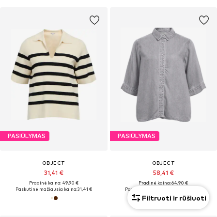
PASIŪLYMAS
PASIŪLYMAS
OBJECT
OBJECT
31,41 €
58,41 €
Pradinė kaina: 49,90 €
Pradinė kaina: 64,90 €
Paskutinė mažiausia kaina:
31,41 €
Paskutinė mažiausia kaina:
58,41 €
Filtruoti ir rūšiuoti
+
4