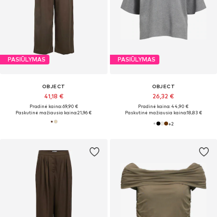
PASIŪLYMAS
PASIŪLYMAS
OBJECT
OBJECT
41,18 €
26,32 €
Pradinė kaina: 69,90 €
Pradinė kaina: 44,90 €
Paskutinė mažiausia kaina:
21,96 €
Paskutinė mažiausia kaina:
18,83 €
+
2