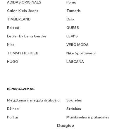
ADIDAS ORIGINALS
Puma
Calvin Klein Jeans
Tamaris
TIMBERLAND
Only
Edited
GUESS
LeGer by Lena Gercke
LEVI'S
Nike
VERO MODA
TOMMY HILFIGER
Nike Sportswear
HUGO
LASCANA
IŠPARDAVIMAS
Megztiniai ir megzti drabužiai
Suknelės
Džinsai
Striukės
Paltai
Marškinėliai ir palaidinės
Daugiau
Kelnės
Apatiniai