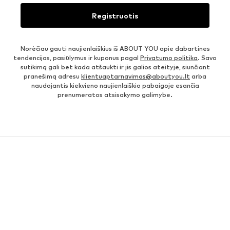
Registruotis
Norėčiau gauti naujienlaiškius iš ABOUT YOU apie dabartines
tendencijas, pasiūlymus ir kuponus pagal
Privatumo politika
. Savo
sutikimą gali bet kada atšaukti ir jis galios ateityje, siunčiant
pranešimą adresu
klientuaptarnavimas@aboutyou.lt
arba
naudojantis kiekvieno naujienlaiškio pabaigoje esančia
prenumeratos atsisakymo galimybe.