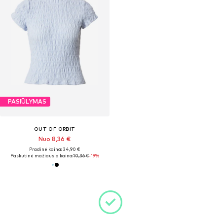
PASIŪLYMAS
OUT OF ORBIT
Nuo 8,36 €
Pradinė kaina: 34,90 €
Paskutinė mažiausia kaina:
10,36 €
-19%