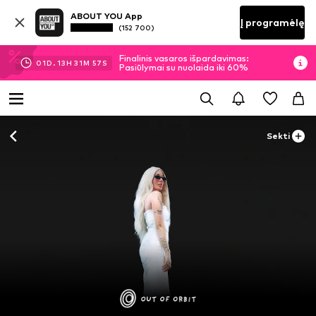
ABOUT YOU App
Į programėlę
(152 700)
Finalinis vasaros išpardavimas:
01
D.
13
H
31
M
56
S
Pasiūlymai su nuolaida iki 60%
Sekti