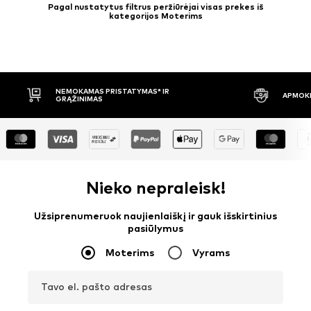
Pagal nustatytus filtrus peržiūrėjai visas prekes iš
kategorijos Moterims
APMOKĖJIMAS PRISTAČIUS
30 DIENŲ 
Nieko nepraleisk!
Užsiprenumeruok naujienlaiškį ir gauk išskirtinius
pasiūlymus
Moterims
Vyrams
Tavo el. pašto adresas