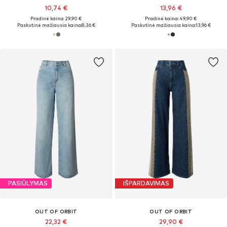
10,74 €
13,96 €
Pradinė kaina: 29,90 €
Pradinė kaina: 49,90 €
Paskutinė mažiausia kaina:
8,36 €
Paskutinė mažiausia kaina:
13,96 €
PASIŪLYMAS
IŠPARDAVIMAS
OUT OF ORBIT
OUT OF ORBIT
22,32 €
29,90 €