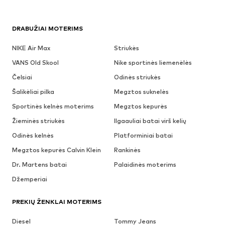
DRABUŽIAI MOTERIMS
NIKE Air Max
Striukės
VANS Old Skool
Nike sportinės liemenėlės
Čelsiai
Odinės striukės
Šalikėliai pilka
Megztos suknelės
Sportinės kelnės moterims
Megztos kepurės
Žieminės striukės
Ilgaauliai batai virš kelių
Odinės kelnės
Platforminiai batai
Megztos kepurės Calvin Klein
Rankinės
Dr. Martens batai
Palaidinės moterims
Džemperiai
PREKIŲ ŽENKLAI MOTERIMS
Diesel
Tommy Jeans