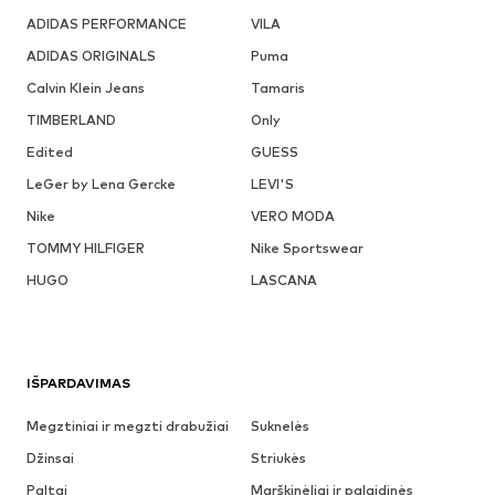
ADIDAS PERFORMANCE
VILA
ADIDAS ORIGINALS
Puma
Calvin Klein Jeans
Tamaris
TIMBERLAND
Only
Edited
GUESS
LeGer by Lena Gercke
LEVI'S
Nike
VERO MODA
TOMMY HILFIGER
Nike Sportswear
HUGO
LASCANA
IŠPARDAVIMAS
Megztiniai ir megzti drabužiai
Suknelės
Džinsai
Striukės
Paltai
Marškinėliai ir palaidinės