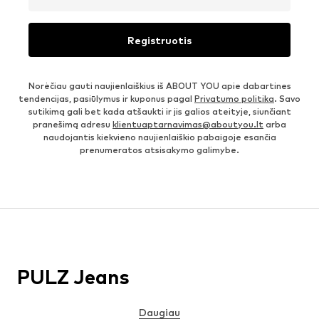
Registruotis
Norėčiau gauti naujienlaiškius iš ABOUT YOU apie dabartines
tendencijas, pasiūlymus ir kuponus pagal
Privatumo politika
. Savo
sutikimą gali bet kada atšaukti ir jis galios ateityje, siunčiant
pranešimą adresu
klientuaptarnavimas@aboutyou.lt
arba
naudojantis kiekvieno naujienlaiškio pabaigoje esančia
prenumeratos atsisakymo galimybe.
PULZ Jeans
Daugiau