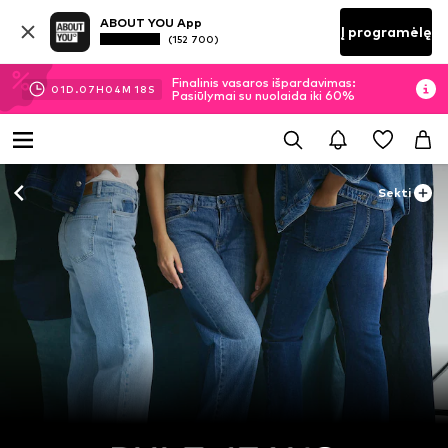
ABOUT YOU App
Į programėlę
(152 700)
Finalinis vasaros išpardavimas:
01
D.
07
H
04
M
17
S
Pasiūlymai su nuolaida iki 60%
Sekti