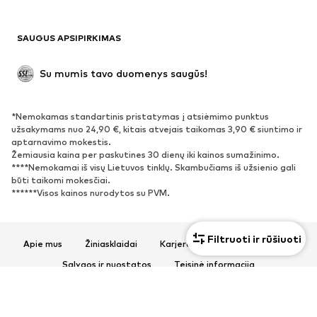
Maudymosi drabužiai
Džemperiai
Švarkai
Kombinezonai
SAUGUS APSIPIRKIMAS
Dideli dydžiai
Drabužiai nėščiosioms
Proginiai
Išskirtiniai
Su mumis tavo duomenys saugūs!
Antrinis panaudojimas
*Nemokamas standartinis pristatymas į atsiėmimo punktus
BATAI
užsakymams nuo 24,90 €, kitais atvejais taikomas 3,90 € siuntimo ir
aptarnavimo mokestis.
Naujienos
Šiuo metu paklausu
Žemiausia kaina per paskutines 30 dienų iki kainos sumažinimo.
****Nemokamai iš visų Lietuvos tinklų. Skambučiams iš užsienio gali
Sportbačiai
Aulinukai
būti taikomi mokesčiai.
Batai su kulniukais
Auliniai batai
******Visos kainos nurodytos su PVM.
Basutės ir šlepetės
Bateliai
Sportiniai batai
Balerinos
Filtruoti ir rūšiuoti
Apie mus
Žiniasklaidai
Karjera
Privatumo politika
Įsispiriami bateliai
Šlepetės
Sąlygos ir nuostatos
Teisinė informacija
Išskirtiniai
Prieinamumas
Produkto sauga
SPORTAS
© 2026 ABOUT YOU SE & Co. KG