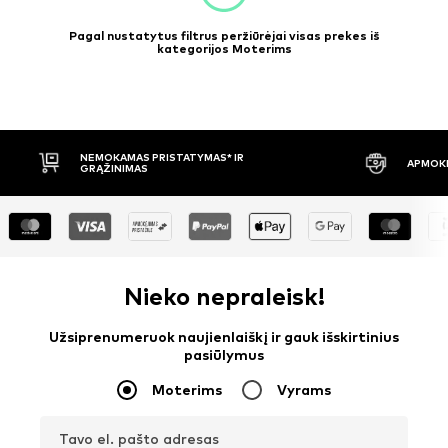
Pagal nustatytus filtrus peržiūrėjai visas prekes iš
kategorijos Moterims
APMOKĖJIMAS PRISTAČIUS
30 DIENŲ 
Nieko nepraleisk!
Užsiprenumeruok naujienlaiškį ir gauk išskirtinius
pasiūlymus
Moterims
Vyrams
Tavo el. pašto adresas