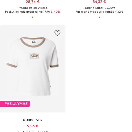
28,74 €
34,32 €
Pradinė kaina: 79,90 €
Pradinė kaina: 109,00 €
Paskutinė mažiausia kaina:
47,90 €
-40%
Paskutinė mažiausia kaina:
34,32 €
PASIŪLYMAS
QUIKSILVER
9,56 €