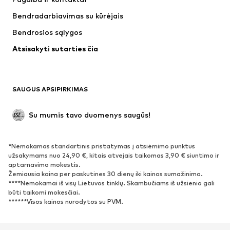
Marškinėliai ir palaidinės
Kelnės
Bendradarbiavimas su kūrėjais
Striukės
Megztiniai ir megzti drabužiai
Bendrosios sąlygos
Apatiniai
Palaidinės ir tunikos
Atsisakyti sutarties čia
Paltai
Sijonai
Maudymosi drabužiai
Džemperiai
Švarkai
Kombinezonai
SAUGUS APSIPIRKIMAS
Dideli dydžiai
Drabužiai nėščiosioms
Proginiai
Išskirtiniai
Su mumis tavo duomenys saugūs!
Antrinis panaudojimas
*Nemokamas standartinis pristatymas į atsiėmimo punktus
BATAI
užsakymams nuo 24,90 €, kitais atvejais taikomas 3,90 € siuntimo ir
aptarnavimo mokestis.
Naujienos
Šiuo metu paklausu
Žemiausia kaina per paskutines 30 dienų iki kainos sumažinimo.
****Nemokamai iš visų Lietuvos tinklų. Skambučiams iš užsienio gali
Sportbačiai
Aulinukai
būti taikomi mokesčiai.
Batai su kulniukais
Auliniai batai
******Visos kainos nurodytos su PVM.
Basutės ir šlepetės
Bateliai
Sportiniai batai
Balerinos