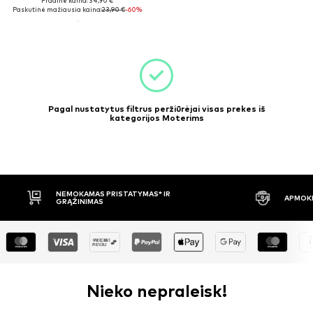
Pradinė kaina: 34,90 €
Paskutinė mažiausia kaina:
23,90 €
-60%
Pagal nustatytus filtrus peržiūrėjai visas prekes iš
kategorijos Moterims
R
APMOKĖJIMAS PRISTAČIUS
3
Nieko nepraleisk!