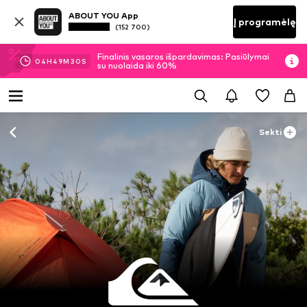
ABOUT YOU App
Į programėlę
(152 700)
Finalinis vasaros išpardavimas: Pasiūlymai
04
H
49
M
29
S
su nuolaida iki 60%
Sekti