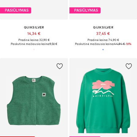
PASIŪLYMAS
PASIŪLYMAS
QUIKSILVER
QUIKSILVER
14,34 €
37,45 €
Pradinė kaina: 32,90 €
Pradinė kaina: 74,90 €
Paskutinė mažiausia kaina:
9,56 €
Paskutinė mažiausia kaina:
44,94 €
-16%