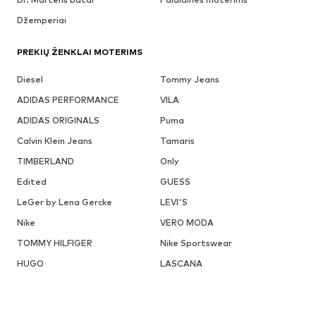
Džemperiai
PREKIŲ ŽENKLAI MOTERIMS
Diesel
Tommy Jeans
ADIDAS PERFORMANCE
VILA
ADIDAS ORIGINALS
Puma
Calvin Klein Jeans
Tamaris
TIMBERLAND
Only
Edited
GUESS
LeGer by Lena Gercke
LEVI'S
Nike
VERO MODA
TOMMY HILFIGER
Nike Sportswear
HUGO
LASCANA