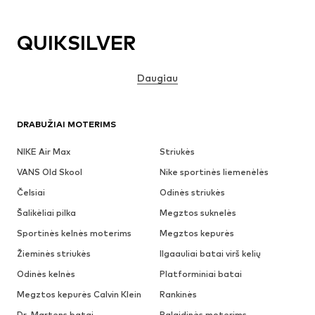
QUIKSILVER
Daugiau
DRABUŽIAI MOTERIMS
NIKE Air Max
Striukės
VANS Old Skool
Nike sportinės liemenėlės
Čelsiai
Odinės striukės
Šalikėliai pilka
Megztos suknelės
Sportinės kelnės moterims
Megztos kepurės
Žieminės striukės
Ilgaauliai batai virš kelių
Odinės kelnės
Platforminiai batai
Megztos kepurės Calvin Klein
Rankinės
Dr. Martens batai
Palaidinės moterims