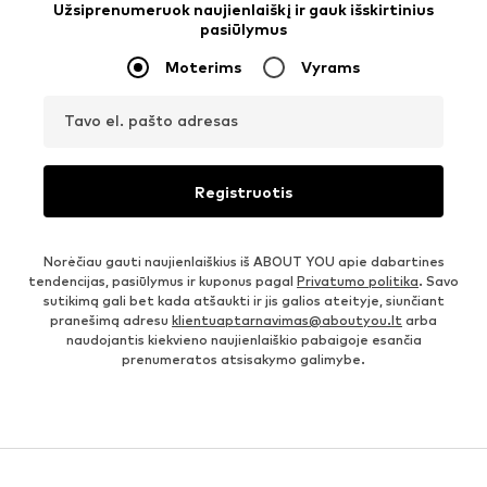
Užsiprenumeruok naujienlaiškį ir gauk išskirtinius
pasiūlymus
Moterims
Vyrams
Tavo el. pašto adresas
Registruotis
Norėčiau gauti naujienlaiškius iš ABOUT YOU apie dabartines
tendencijas, pasiūlymus ir kuponus pagal
Privatumo politika
. Savo
sutikimą gali bet kada atšaukti ir jis galios ateityje, siunčiant
pranešimą adresu
klientuaptarnavimas@aboutyou.lt
arba
naudojantis kiekvieno naujienlaiškio pabaigoje esančia
prenumeratos atsisakymo galimybe.