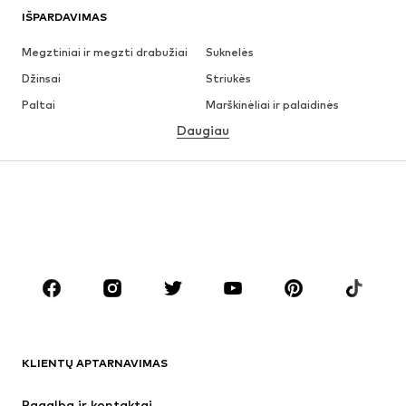
IŠPARDAVIMAS
Megztiniai ir megzti drabužiai
Suknelės
Džinsai
Striukės
Paltai
Marškinėliai ir palaidinės
Daugiau
Kelnės
Apatiniai
Sijonai
Palaidinės ir tunikos
Džemperiai
Švarkai
Maudymosi drabužiai
Kombinezonai
Dideli dydžiai
Drabužiai nėščiosioms
Batai
Sportas
Aksesuarai
Premium
DRABUŽIAI
KLIENTŲ APTARNAVIMAS
Naujienos
Šiuo metu paklausu
Suknelės
Džinsai
Pagalba ir kontaktai