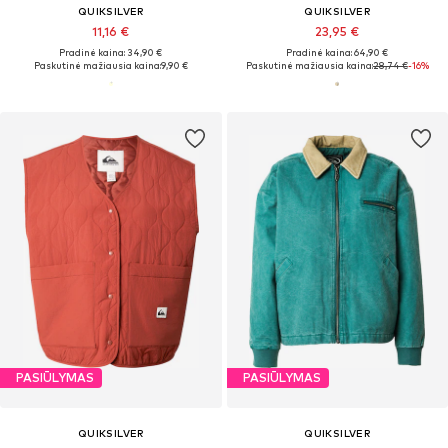
QUIKSILVER
QUIKSILVER
11,16 €
23,95 €
Pradinė kaina: 34,90 €
Pradinė kaina: 64,90 €
Paskutinė mažiausia kaina:
9,90 €
Paskutinė mažiausia kaina:
28,74 €
-16%
PASIŪLYMAS
PASIŪLYMAS
QUIKSILVER
QUIKSILVER