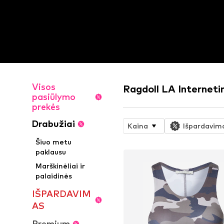
Visos
Ragdoll LA Internet
pasiūlymo
prekės
Drabužiai
Kaina
Išpardavim
Šiuo metu
paklausu
Marškinėliai ir
palaidinės
IŠPARDAVIM
AS
Premium