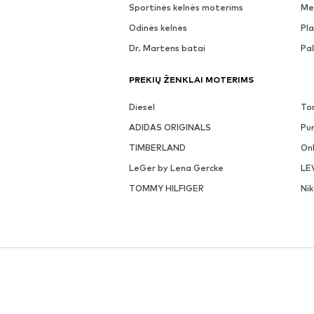
Sportinės kelnės moterims
Me
Odinės kelnės
Pla
Dr. Martens batai
Pa
PREKIŲ ŽENKLAI MOTERIMS
Diesel
To
ADIDAS ORIGINALS
Pu
TIMBERLAND
On
LeGer by Lena Gercke
LE
TOMMY HILFIGER
Ni