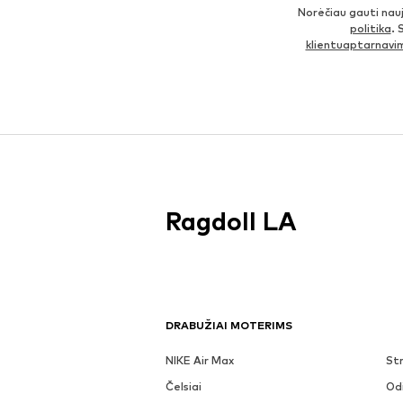
Norėčiau gauti nau
politika
. 
klientuaptarnav
Ragdoll LA
DRABUŽIAI MOTERIMS
NIKE Air Max
Str
Čelsiai
Odi