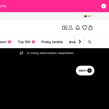
i 60%
LT
mium
Top 100
Prekių ženklai
Įkvėpimas
30 DIENŲ NEMOKAMAS GRĄŽINIMAS
SEKTI