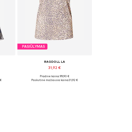
PASIŪLYMAS
RAGDOLL LA
31,92 €
Pradinė kaina: 99,90 €
Galimi dydžiai: S
 €
Paskutinė mažiausia kaina:
31,92 €
Į krepšelį