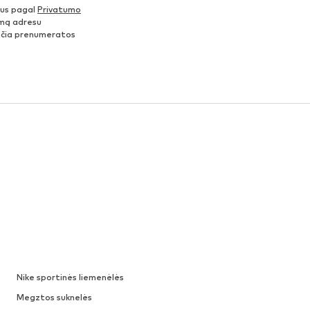
nus pagal
Privatumo
šimą adresu
ančia prenumeratos
Nike sportinės liemenėlės
Megztos suknelės