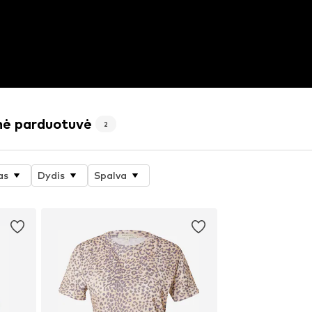
inė parduotuvė
2
as
Dydis
Spalva