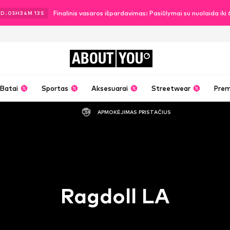
Finalinis vasaros išpardavimas: Pasiūlymai su nuolaida ik
3
D.
05
H
34
M
12
S
ABOUT
YOU
Batai
Sportas
Aksesuarai
Streetwear
Pre
APMOKĖJIMAS PRISTAČIUS
Ragdoll LA