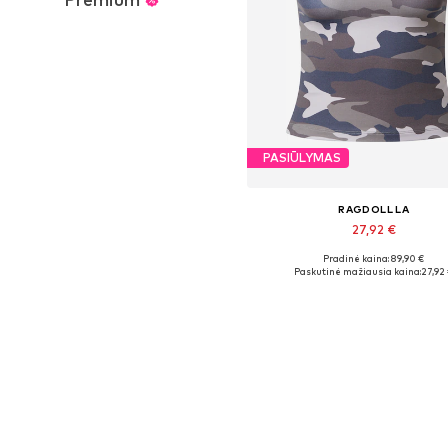
PASIŪLYMAS
RAGDOLL LA
27,92 €
Pradinė kaina: 89,90 €
Galimi dydžiai: XS
Paskutinė mažiausia kaina:
27,92
Į krepšelį