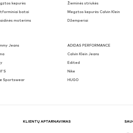
gztos kepurės
Žieminės striukės
tforminiai batai
Megztos kepurės Calvin Klein
laidinės moterims
Džemperiai
mmy Jeans
ADIDAS PERFORMANCE
ma
Calvin Klein Jeans
ly
Edited
VI'S
Nike
ke Sportswear
HUGO
KLIENTŲ APTARNAVIMAS
SAU