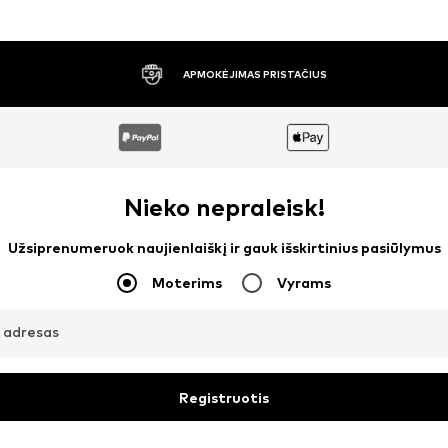
30 DIENŲ NEMOKAMAS GRĄŽINIMAS
Nieko nepraleisk!
Užsiprenumeruok naujienlaiškį ir gauk išskirtinius pasiūlymus
Moterims
Vyrams
o adresas
Registruotis