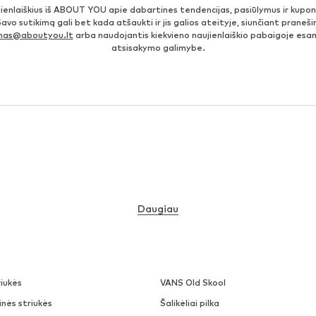
jienlaiškius iš ABOUT YOU apie dabartines tendencijas, pasiūlymus ir kupo
Savo sutikimą gali bet kada atšaukti ir jis galios ateityje, siunčiant prane
imas@aboutyou.lt
arba naudojantis kiekvieno naujienlaiškio pabaigoje es
atsisakymo galimybe.
Daugiau
iukės
VANS Old Skool
nės striukės
Šalikėliai pilka