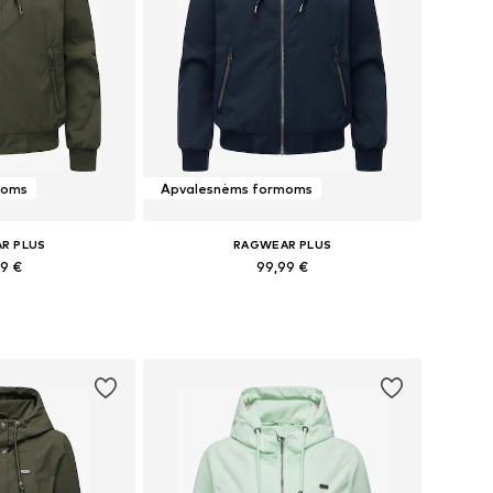
moms
Apvalesnėms formoms
R PLUS
RAGWEAR PLUS
99 €
99,99 €
+
3
+
3
ai: XS, M, L
Galimi dydžiai: XS, S, M, L
pšelį
Į krepšelį