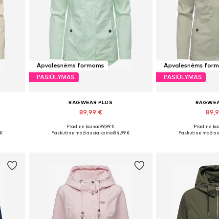
Apvalesnėms formoms
Apvalesnėms for
PASIŪLYMAS
PASIŪLYMAS
RAGWEAR PLUS
RAGWEA
89,99 €
89,
+
3
Pradinė kaina: 99,99 €
Pradinė kai
Yra daugybė dydžių
Galimi dydžiai: XS
 €
Paskutinė mažiausia kaina:
84,99 €
Paskutinė mažiau
Į krepšelį
Į kre