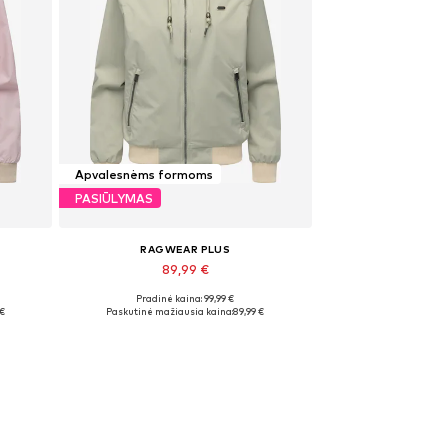
Apvalesnėms formoms
PASIŪLYMAS
RAGWEAR PLUS
89,99 €
+
3
Pradinė kaina: 99,99 €
Galimi dydžiai: XS, S, M, L, XL, XXL
 €
Paskutinė mažiausia kaina:
89,99 €
Į krepšelį