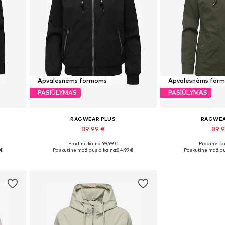
Apvalesnėms formoms
Apvalesnėms for
PASIŪLYMAS
PASIŪLYMAS
RAGWEAR PLUS
RAGWEA
89,99 €
89,
+
3
Pradinė kaina: 99,99 €
Pradinė kai
Galimi dydžiai: S, M
Galimi dydžiai: 
 €
Paskutinė mažiausia kaina:
84,99 €
Paskutinė mažiau
Į krepšelį
Į kre