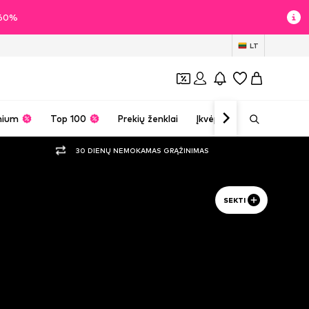
i 60%
LT
mium
Top 100
Prekių ženklai
Įkvėpimas
30 DIENŲ NEMOKAMAS GRĄŽINIMAS
SEKTI