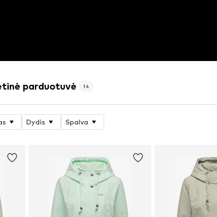
etinė parduotuvė
14
as
Dydis
Spalva