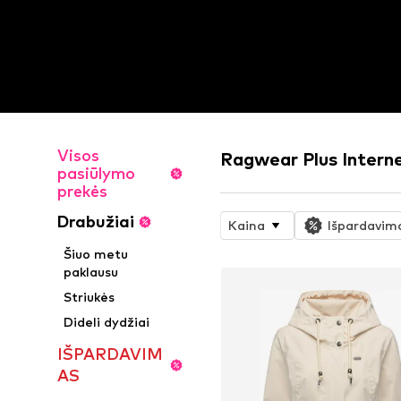
Visos
Ragwear Plus Intern
pasiūlymo
prekės
Drabužiai
Kaina
Išpardavim
Šiuo metu
paklausu
Striukės
Dideli dydžiai
IŠPARDAVIM
AS