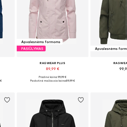
Apvalesnėms formoms
PASIŪLYMAS
Apvalesnėms for
RAGWEAR PLUS
RAGWEA
89,99 €
99,
+
3
Pradinė kaina: 99,99 €
Yra daugybė dydžių
Galimi dydži
 €
Paskutinė mažiausia kaina:
89,99 €
Į krepšelį
Į kre