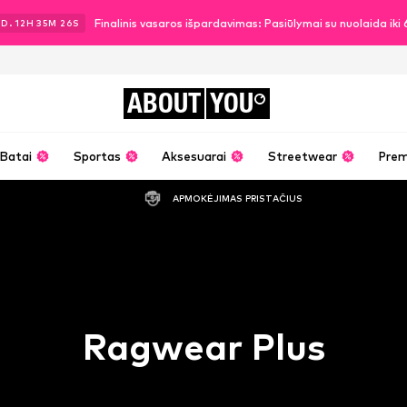
Finalinis vasaros išpardavimas: Pasiūlymai su nuolaida ik
2
D.
12
H
35
M
25
S
ABOUT
YOU
Batai
Sportas
Aksesuarai
Streetwear
Pre
APMOKĖJIMAS PRISTAČIUS
Ragwear Plus