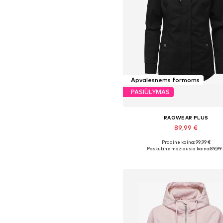
Apvalesnėms formoms
PASIŪLYMAS
RAGWEAR PLUS
89,99 €
+
3
Pradinė kaina: 99,99 €
Galimi dydžiai: S, M, L, XL
Paskutinė mažiausia kaina:
89,99
Į krepšelį