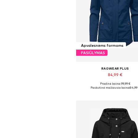
Apvalesnėms formoms
PASIŪLYMAS
RAGWEAR PLUS
84,99 €
+
3
Pradinė kaina: 99,99 €
Yra daugybė dydžių
Paskutinė mažiausia kaina:
84,99
Į krepšelį