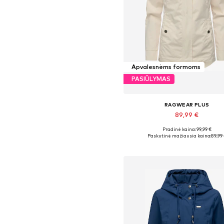
Apvalesnėms formoms
PASIŪLYMAS
RAGWEAR PLUS
89,99 €
+
3
Pradinė kaina: 99,99 €
Yra daugybė dydžių
Paskutinė mažiausia kaina:
89,99
Į krepšelį