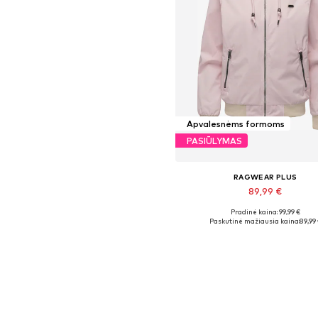
Apvalesnėms formoms
PASIŪLYMAS
RAGWEAR PLUS
89,99 €
+
3
Pradinė kaina: 99,99 €
Yra daugybė dydžių
Paskutinė mažiausia kaina:
89,99
Į krepšelį