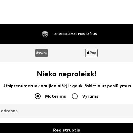
30 DIENŲ NEMOKAMAS GRĄŽINIMAS
Nieko nepraleisk!
Užsiprenumeruok naujienlaiškį ir gauk išskirtinius pasiūlymus
Moterims
Vyrams
o adresas
Registruotis