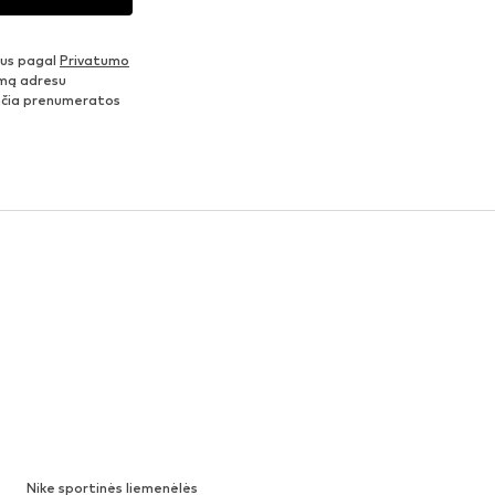
nus pagal
Privatumo
šimą adresu
ančia prenumeratos
Nike sportinės liemenėlės