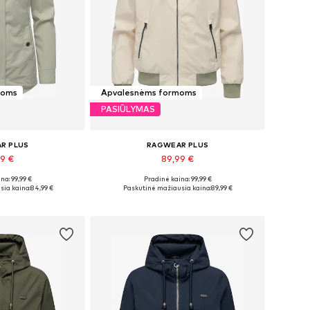
moms
Apvalesnėms formoms
PASIŪLYMAS
R PLUS
RAGWEAR PLUS
99 €
89,99 €
+
3
+
3
na: 99,99 €
Pradinė kaina: 99,99 €
, S, M, L, XL, XXL
Yra daugybė dydžių
sia kaina:
84,99 €
Paskutinė mažiausia kaina:
89,99 €
pšelį
Į krepšelį