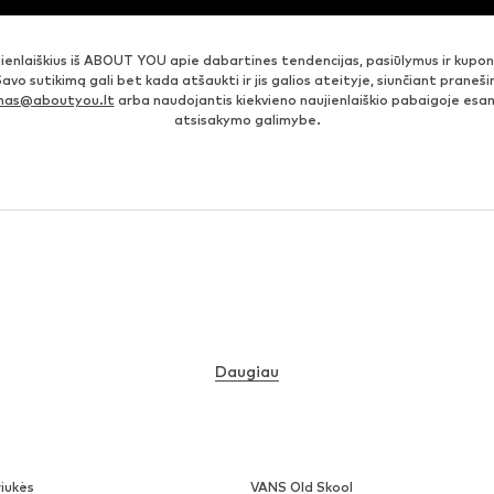
jienlaiškius iš ABOUT YOU apie dabartines tendencijas, pasiūlymus ir kupo
Savo sutikimą gali bet kada atšaukti ir jis galios ateityje, siunčiant prane
imas@aboutyou.lt
arba naudojantis kiekvieno naujienlaiškio pabaigoje es
atsisakymo galimybe.
Daugiau
iukės
VANS Old Skool