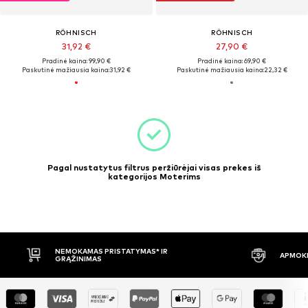
RÖHNISCH
RÖHNISCH
31,92 €
27,90 €
Pradinė kaina: 99,90 €
Pradinė kaina: 69,90 €
Paskutinė mažiausia kaina:
31,92 €
Paskutinė mažiausia kaina:
22,32 €
Pagal nustatytus filtrus peržiūrėjai visas prekes iš
kategorijos Moterims
NEMOKAMAS PRISTATYMAS* IR
APMOKĖ
GRĄŽINIMAS