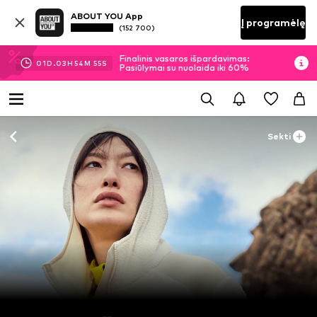
ABOUT YOU App
Į programėlę
(152 700)
Finalinis vasaros išpardavimas:
01
D.
03
H
54
M
55
S
Pasiūlymai su nuolaida iki 60%
Sekti