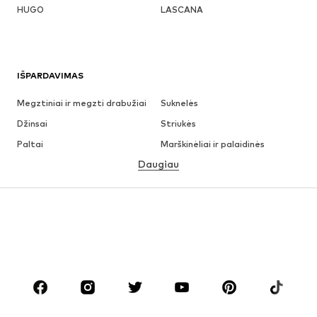
HUGO
LASCANA
IŠPARDAVIMAS
Megztiniai ir megzti drabužiai
Suknelės
Džinsai
Striukės
Paltai
Marškinėliai ir palaidinės
Daugiau
Kelnės
Apatiniai
Sijonai
Palaidinės ir tunikos
Džemperiai
Švarkai
Maudymosi drabužiai
Kombinezonai
Dideli dydžiai
Drabužiai nėščiosioms
Batai
Sportas
Aksesuarai
Premium