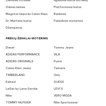
Žieminės striukės
Ilgaauliai batai virš kelių
Odinės kelnės
Platforminiai batai
Megztos kepurės Calvin Klein
Rankinės
Dr. Martens batai
Palaidinės moterims
Džemperiai
PREKIŲ ŽENKLAI MOTERIMS
Diesel
Tommy Jeans
ADIDAS PERFORMANCE
VILA
ADIDAS ORIGINALS
Puma
Calvin Klein Jeans
Tamaris
TIMBERLAND
Only
Edited
GUESS
LeGer by Lena Gercke
LEVI'S
Nike
VERO MODA
TOMMY HILFIGER
Nike Sportswear