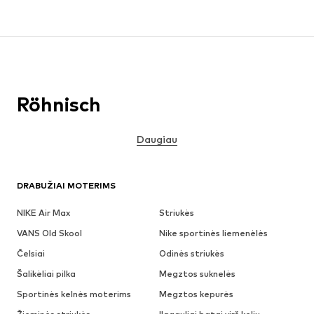
Röhnisch
Daugiau
DRABUŽIAI MOTERIMS
NIKE Air Max
Striukės
VANS Old Skool
Nike sportinės liemenėlės
Čelsiai
Odinės striukės
Šalikėliai pilka
Megztos suknelės
Sportinės kelnės moterims
Megztos kepurės