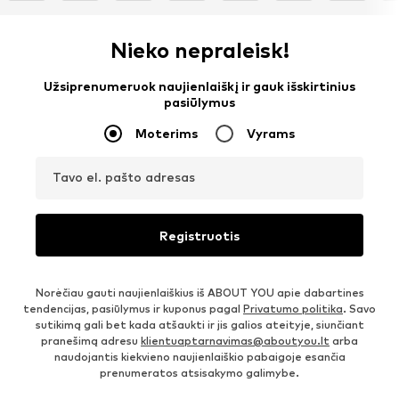
Nieko nepraleisk!
Užsiprenumeruok naujienlaiškį ir gauk išskirtinius
pasiūlymus
Moterims
Vyrams
Tavo el. pašto adresas
Registruotis
Norėčiau gauti naujienlaiškius iš ABOUT YOU apie dabartines
tendencijas, pasiūlymus ir kuponus pagal
Privatumo politika
. Savo
sutikimą gali bet kada atšaukti ir jis galios ateityje, siunčiant
pranešimą adresu
klientuaptarnavimas@aboutyou.lt
arba
naudojantis kiekvieno naujienlaiškio pabaigoje esančia
prenumeratos atsisakymo galimybe.