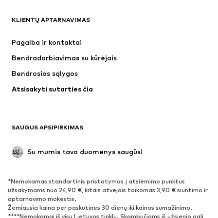
DRABUŽIAI
KLIENTŲ APTARNAVIMAS
Naujienos
Šiuo metu paklausu
Suknelės
Džinsai
Pagalba ir kontaktai
Marškinėliai ir palaidinės
Kelnės
Bendradarbiavimas su kūrėjais
Striukės
Megztiniai ir megzti drabužiai
Bendrosios sąlygos
Apatiniai
Palaidinės ir tunikos
Atsisakyti sutarties čia
Paltai
Sijonai
Maudymosi drabužiai
Džemperiai
Švarkai
Kombinezonai
SAUGUS APSIPIRKIMAS
Dideli dydžiai
Drabužiai nėščiosioms
Proginiai
Išskirtiniai
Su mumis tavo duomenys saugūs!
Antrinis panaudojimas
*Nemokamas standartinis pristatymas į atsiėmimo punktus
BATAI
užsakymams nuo 24,90 €, kitais atvejais taikomas 3,90 € siuntimo ir
aptarnavimo mokestis.
Naujienos
Šiuo metu paklausu
Žemiausia kaina per paskutines 30 dienų iki kainos sumažinimo.
****Nemokamai iš visų Lietuvos tinklų. Skambučiams iš užsienio gali
Sportbačiai
Aulinukai