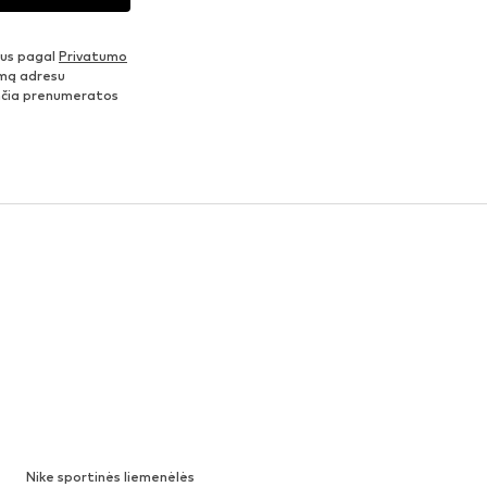
nus pagal
Privatumo
šimą adresu
ančia prenumeratos
Nike sportinės liemenėlės