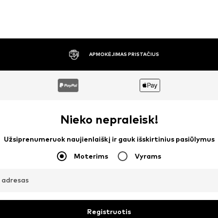
30 DIENŲ NEMOKAMAS GRĄŽINIMAS
Nieko nepraleisk!
Užsiprenumeruok naujienlaiškį ir gauk išskirtinius pasiūlymus
Moterims
Vyrams
o adresas
Registruotis