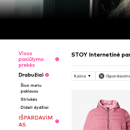
Visos
STOY Internetinė pa
pasiūlymo
prekės
Drabužiai
Kaina
Išpardavim
Šiuo metu
paklausu
Striukės
Dideli dydžiai
IŠPARDAVIM
AS