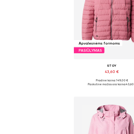
Apvalesnėms formoms
PASIŪLYMAS
STOY
43,60 €
Pradinė kaina: 149,00 €
Galimi dydžiai: XL, XL-XXL
Paskutinė mažiausia kaina:
43,60
Į krepšelį