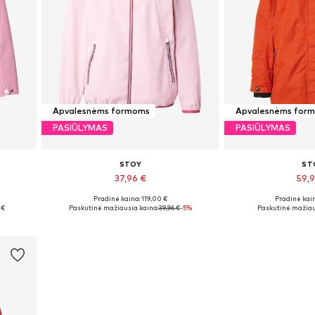
Apvalesnėms formoms
Apvalesnėms for
PASIŪLYMAS
PASIŪLYMAS
STOY
ST
37,96 €
59,
Pradinė kaina: 119,00 €
Pradinė kain
Galimi dydžiai: M-L, L, L-XL, XL
Galimi dydži
 €
Paskutinė mažiausia kaina:
39,96 €
-5%
Paskutinė mažiau
Į krepšelį
Į kre