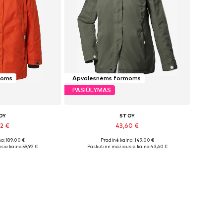
moms
Apvalesnėms formoms
PASIŪLYMAS
OY
STOY
92 €
43,60 €
a: 189,00 €
Pradinė kaina: 149,00 €
ai: L, L-XL
Galimi dydžiai: L, L-XL, XL
sia kaina:
59,92 €
Paskutinė mažiausia kaina:
43,60 €
pšelį
Į krepšelį