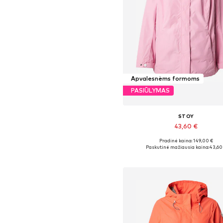
Apvalesnėms formoms
PASIŪLYMAS
STOY
43,60 €
Pradinė kaina: 149,00 €
Galimi dydžiai: L, L-XL, XL
Paskutinė mažiausia kaina:
43,60
Į krepšelį