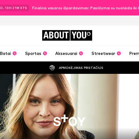
Finalinis vasaros išpardavimas: Pasiūlymai su nuolaida ik
3
D.
13
H
21
M
36
S
ABOUT
YOU
Batai
Sportas
Aksesuarai
Streetwear
Pre
APMOKĖJIMAS PRISTAČIUS