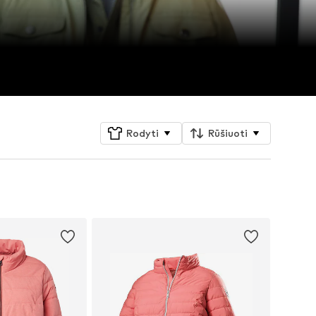
Rodyti
Rūšiuoti