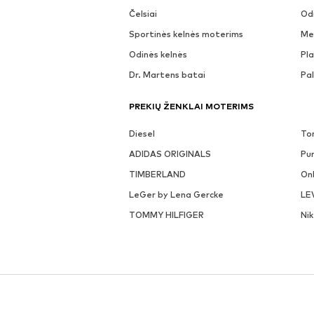
Čelsiai
Odi
Sportinės kelnės moterims
Me
Odinės kelnės
Pla
Dr. Martens batai
Pa
PREKIŲ ŽENKLAI MOTERIMS
Diesel
To
ADIDAS ORIGINALS
Pu
TIMBERLAND
On
LeGer by Lena Gercke
LE
TOMMY HILFIGER
Ni