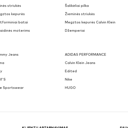
nės striukės
Šalikėliai pilka
gztos kepurės
Žieminės striukės
tforminiai batai
Megztos kepurės Calvin Klein
laidinės moterims
Džemperiai
mmy Jeans
ADIDAS PERFORMANCE
ma
Calvin Klein Jeans
ly
Edited
VI'S
Nike
ke Sportswear
HUGO
KLIENTŲ APTARNAVIMAS
SAU