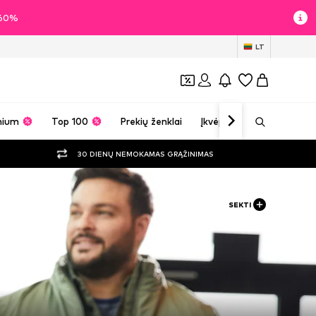
i 60%
LT
mium
Top 100
Prekių ženklai
Įkvėpimas
30 DIENŲ NEMOKAMAS GRĄŽINIMAS
SEKTI