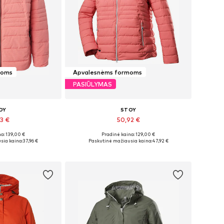
moms
Apvalesnėms formoms
PASIŪLYMAS
OY
STOY
93 €
50,92 €
a: 139,00 €
Pradinė kaina: 129,00 €
L, XL, XL-XXL, XXL
Galimi dydžiai: XXXL, 4XL, 5XL
sia kaina:
37,96 €
Paskutinė mažiausia kaina:
47,92 €
pšelį
Į krepšelį