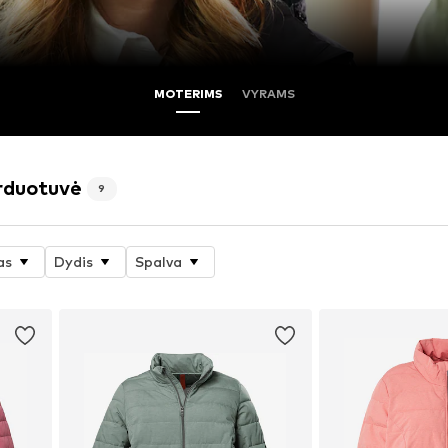
MOTERIMS
VYRAMS
rduotuvė
9
as
Dydis
Spalva