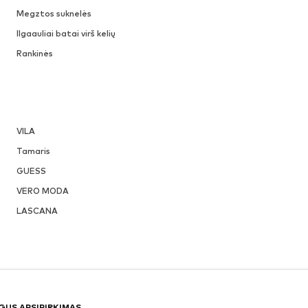
Megztos suknelės
Ilgaauliai batai virš kelių
Rankinės
VILA
Tamaris
GUESS
VERO MODA
LASCANA
GUS APSIPIRKIMAS