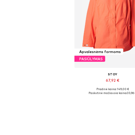
Apvalesnėms formoms
PASIŪLYMAS
STOY
67,92 €
Pradinė kaina: 149,00 €
Galimi dydžiai: L, L-XL, XL
Paskutinė mažiausia kaina:
33,96
Į krepšelį