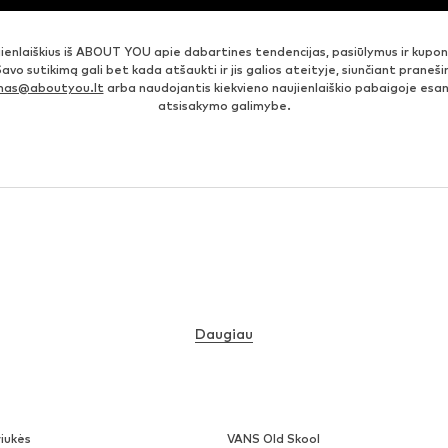
jienlaiškius iš ABOUT YOU apie dabartines tendencijas, pasiūlymus ir kupo
Savo sutikimą gali bet kada atšaukti ir jis galios ateityje, siunčiant prane
imas@aboutyou.lt
arba naudojantis kiekvieno naujienlaiškio pabaigoje es
atsisakymo galimybe.
Daugiau
iukės
VANS Old Skool