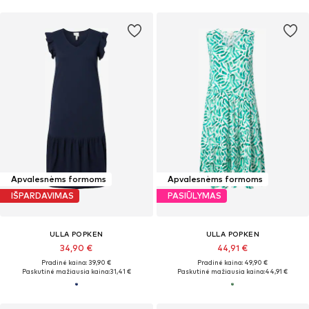
Apvalesnėms formoms
Apvalesnėms formoms
IŠPARDAVIMAS
PASIŪLYMAS
ULLA POPKEN
ULLA POPKEN
34,90 €
44,91 €
Pradinė kaina: 39,90 €
Pradinė kaina: 49,90 €
Paskutinė mažiausia kaina:
31,41 €
Paskutinė mažiausia kaina:
44,91 €