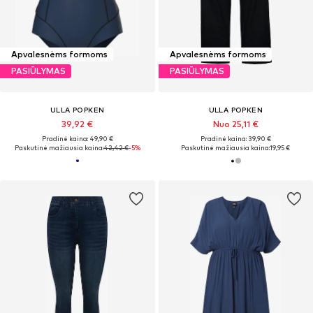
Apvalesnėms formoms
Apvalesnėms formoms
PASIŪLYMAS
PASIŪLYMAS
ULLA POPKEN
ULLA POPKEN
39,92 €
Nuo 25,11 €
Pradinė kaina: 49,90 €
Pradinė kaina: 39,90 €
Paskutinė mažiausia kaina:
42,42 €
-5%
Paskutinė mažiausia kaina:
19,95 €