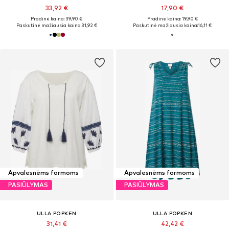
33,92 €
17,90 €
Pradinė kaina: 39,90 €
Pradinė kaina: 19,90 €
Paskutinė mažiausia kaina:
31,92 €
Paskutinė mažiausia kaina:
16,11 €
Apvalesnėms formoms
Apvalesnėms formoms
PASIŪLYMAS
PASIŪLYMAS
ULLA POPKEN
ULLA POPKEN
31,41 €
42,42 €