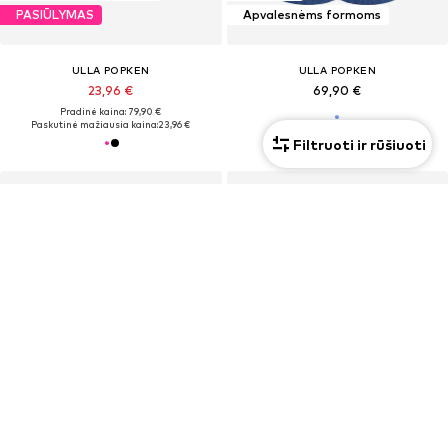
PASIŪLYMAS
Apvalesnėms formoms
ULLA POPKEN
ULLA POPKEN
23,96 €
69,90 €
Pradinė kaina: 79,90 €
Paskutinė mažiausia kaina:
23,96 €
Filtruoti ir rūšiuoti
Apvalesnėms formoms
Naujiena
PASIŪLYMAS
Apvalesnėms formoms