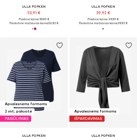
ULLA POPKEN
ULLA POPKEN
53,91 €
39,92 €
Pradinė kaina: 59,90 €
Pradinė kaina: 49,90 €
Paskutinė mažiausia kaina:
50,92 €
Paskutinė mažiausia kaina:
39,92 €
Apvalesnėms formoms
2 vnt. pakuotė
Apvalesnėms formoms
PASIŪLYMAS
IŠPARDAVIMAS
ULLA POPKEN
ULLA POPKEN