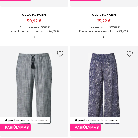
ULLA POPKEN
ULLA POPKEN
50,92 €
25,42 €
Pradinė kaina: 59,90 €
Pradinė kaina: 29,90 €
Paskutinė mažiausia kaina:
47,92 €
Paskutinė mažiausia kaina:
23,92 €
Apvalesnėms formoms
Apvalesnėms formoms
PASIŪLYMAS
PASIŪLYMAS