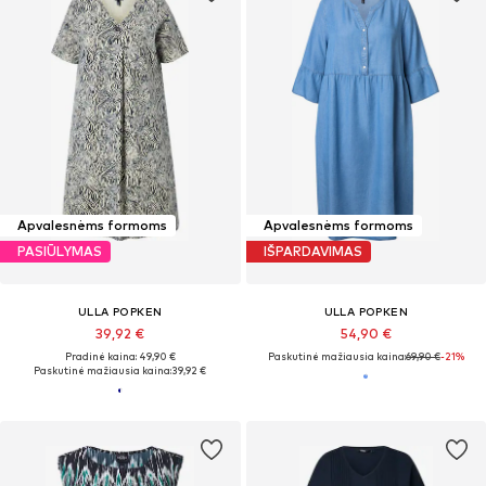
Apvalesnėms formoms
Apvalesnėms formoms
PASIŪLYMAS
IŠPARDAVIMAS
ULLA POPKEN
ULLA POPKEN
39,92 €
54,90 €
Pradinė kaina: 49,90 €
Paskutinė mažiausia kaina:
69,90 €
-21%
Paskutinė mažiausia kaina:
39,92 €