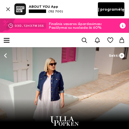
ABOUT YOU App
Į programėlę
(152 700)
Finalinis vasaros išpardavimas:
03
D.
12
H
37
M
33
S
Pasiūlymai su nuolaida iki 60%
Sekti