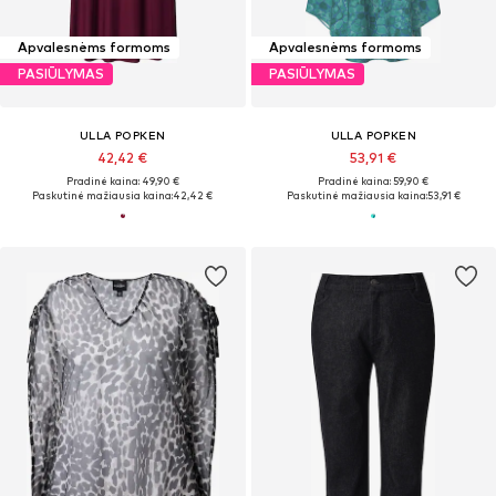
Apvalesnėms formoms
Apvalesnėms formoms
PASIŪLYMAS
PASIŪLYMAS
ULLA POPKEN
ULLA POPKEN
42,42 €
53,91 €
Pradinė kaina: 49,90 €
Pradinė kaina: 59,90 €
Paskutinė mažiausia kaina:
42,42 €
Paskutinė mažiausia kaina:
53,91 €