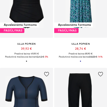
Apvalesnėms formoms
Apvalesnėms formoms
PASIŪLYMAS
PASIŪLYMAS
ULLA POPKEN
ULLA POPKEN
39,92 €
28,74 €
Pradinė kaina: 49,90 €
Pradinė kaina: 69,90 €
Paskutinė mažiausia kaina:
42,42 €
-5%
Paskutinė mažiausia kaina:
33,53 €
-14%