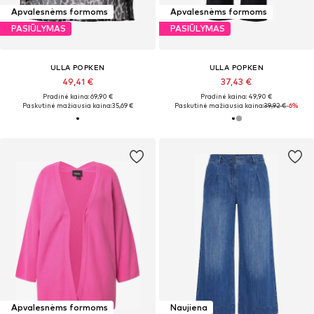
Apvalesnėms formoms
Apvalesnėms formoms
PASIŪLYMAS
PASIŪLYMAS
ULLA POPKEN
ULLA POPKEN
49,41 €
37,43 €
Pradinė kaina: 69,90 €
Pradinė kaina: 49,90 €
Paskutinė mažiausia kaina:
35,69 €
Paskutinė mažiausia kaina:
39,92 €
-6%
Apvalesnėms formoms
Naujiena