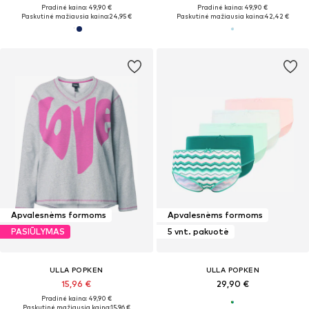
Pradinė kaina: 49,90 €
Pradinė kaina: 49,90 €
Paskutinė mažiausia kaina:
24,95 €
Paskutinė mažiausia kaina:
42,42 €
Apvalesnėms formoms
Apvalesnėms formoms
PASIŪLYMAS
5 vnt. pakuotė
ULLA POPKEN
ULLA POPKEN
15,96 €
29,90 €
Pradinė kaina: 49,90 €
Paskutinė mažiausia kaina:
15,96 €