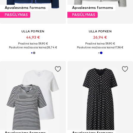
Apvalesnėms formoms
Apvalesnėms formoms
PASIŪLYMAS
PASIŪLYMAS
ULLA POPKEN
ULLA POPKEN
44,93 €
26,94 €
Pradinė kaina: 59,90 €
Pradinė kaina: 59,90 €
Paskutinė mažiausia kaina:
28,74 €
Paskutinė mažiausia kaina:
17,96 €
Apvalesnėms formoms
Apvalesnėms formoms