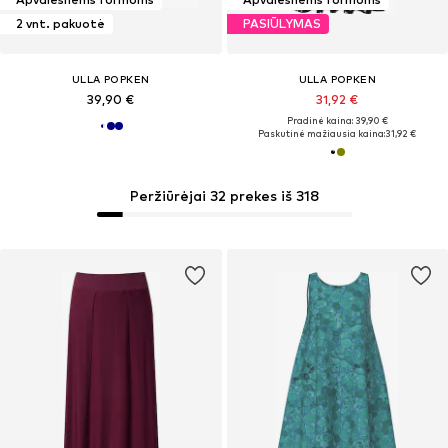
2 vnt. pakuotė
PASIŪLYMAS
ULLA POPKEN
ULLA POPKEN
39,90 €
31,92 €
Pradinė kaina: 39,90 €
Paskutinė mažiausia kaina:
31,92 €
Peržiūrėjai 32 prekes iš 318