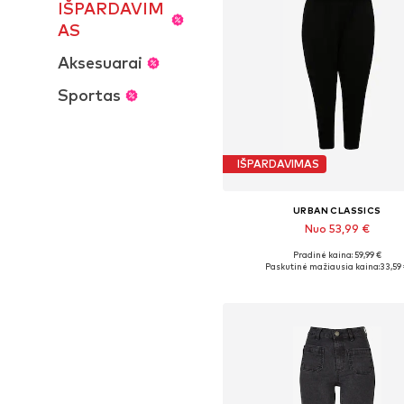
IŠPARDAVIM
AS
Aksesuarai
Sportas
IŠPARDAVIMAS
URBAN CLASSICS
Nuo 53,99 €
Pradinė kaina: 59,99 €
Yra daugybė dydžių
Paskutinė mažiausia kaina:
33,59
Į krepšelį