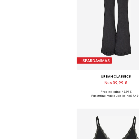
IŠPARDAVIMAS
URBAN CLASSICS
Nuo 39,99 €
Pradinė kaina: 49,99 €
Yra daugybė dydžių
Paskutinė mažiausia kaina:
37,49
Į krepšelį