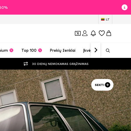
i 60%
LT
mium
Top 100
Prekių ženklai
Įkvėpimas
30 DIENŲ NEMOKAMAS GRĄŽINIMAS
SEKTI