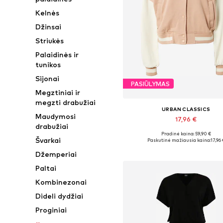
Kelnės
Džinsai
Striukės
Palaidinės ir
tunikos
Sijonai
PASIŪLYMAS
Megztiniai ir
megzti drabužiai
URBAN CLASSICS
Maudymosi
17,96 €
drabužiai
Pradinė kaina: 59,90 €
Yra daugybė dydžių
Švarkai
Paskutinė mažiausia kaina:
17,96 
Į krepšelį
Džemperiai
Paltai
Kombinezonai
Dideli dydžiai
Proginiai