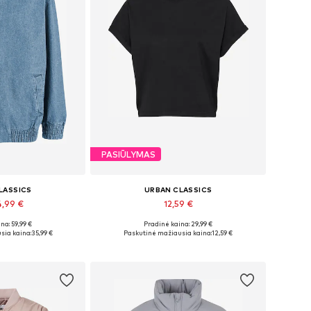
PASIŪLYMAS
LASSICS
URBAN CLASSICS
4,99 €
12,59 €
na: 59,99 €
Pradinė kaina: 29,99 €
bė dydžių
Yra daugybė dydžių
sia kaina:
35,99 €
Paskutinė mažiausia kaina:
12,59 €
pšelį
Į krepšelį