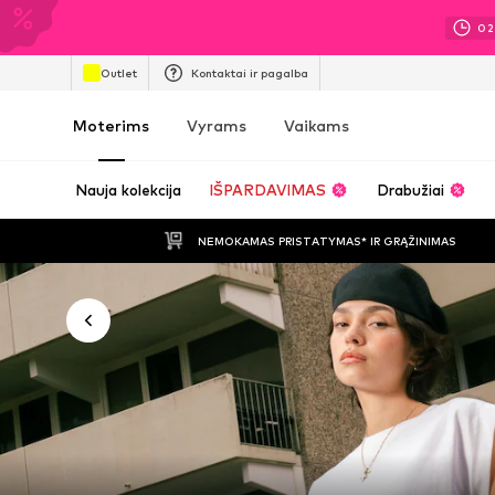
02
Outlet
Kontaktai ir pagalba
Moterims
Vyrams
Vaikams
Nauja kolekcija
IŠPARDAVIMAS
Drabužiai
NEMOKAMAS PRISTATYMAS* IR GRĄŽINIMAS