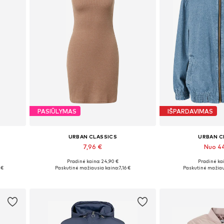
PASIŪLYMAS
IŠPARDAVIMAS
URBAN CLASSICS
URBAN C
7,96 €
Nuo 4
Pradinė kaina: 24,90 €
Pradinė kai
Yra daugybė dydžių
Yra daugy
 €
Paskutinė mažiausia kaina:
7,16 €
Paskutinė mažiau
Į krepšelį
Į kre