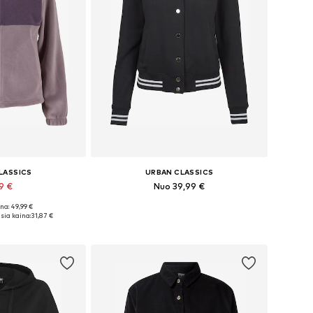
LASSICS
URBAN CLASSICS
99 €
Nuo 39,99 €
na: 49,99 €
XS, S, M, L, XL
Yra daugybė dydžių
sia kaina:
31,87 €
pšelį
Į krepšelį