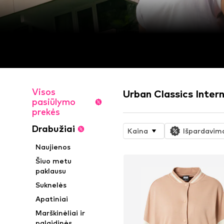
Visos
Urban Classics Inter
pasiūlymo
prekės
Drabužiai
Kaina
Išpardavim
Naujienos
Šiuo metu
paklausu
Suknelės
Apatiniai
Marškinėliai ir
palaidinės