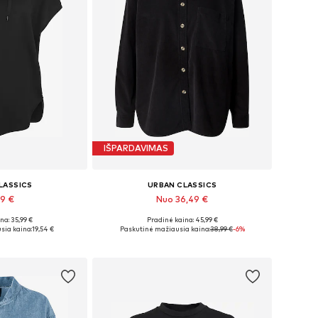
IŠPARDAVIMAS
LASSICS
URBAN CLASSICS
99 €
Nuo 36,49 €
na: 35,99 €
Pradinė kaina: 45,99 €
XS, S, M, L, XL
Yra daugybė dydžių
sia kaina:
19,54 €
Paskutinė mažiausia kaina:
38,99 €
-6%
pšelį
Į krepšelį