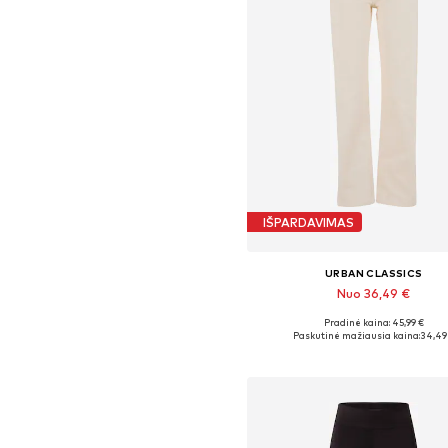
IŠPARDAVIMAS
URBAN CLASSICS
Nuo 36,49 €
Pradinė kaina: 45,99 €
Yra daugybė dydžių
Paskutinė mažiausia kaina:
34,49
Į krepšelį