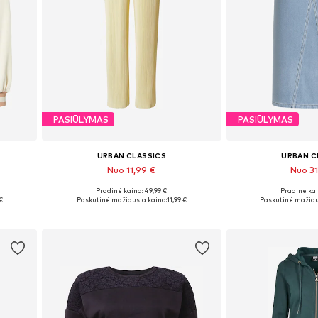
PASIŪLYMAS
PASIŪLYMAS
URBAN CLASSICS
URBAN C
Nuo 11,99 €
Nuo 3
Pradinė kaina: 49,99 €
Pradinė kai
Galimi dydžiai: 36, 38, 40, 42, 44
Yra daugy
€
Paskutinė mažiausia kaina:
11,99 €
Paskutinė mažiau
Į krepšelį
Į kre