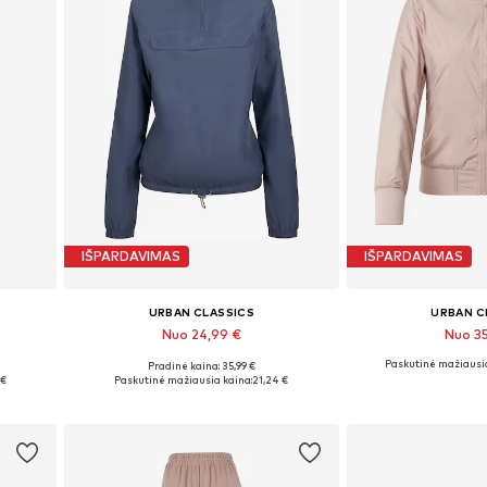
IŠPARDAVIMAS
IŠPARDAVIMAS
URBAN CLASSICS
URBAN C
Nuo 24,99 €
Nuo 3
+
3
Paskutinė mažiausia
Pradinė kaina: 35,99 €
Galimi dydžiai: XS, S, M, L, XL, XXL
Yra daugy
 €
Paskutinė mažiausia kaina:
21,24 €
Į krepšelį
Į kre