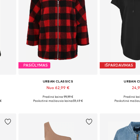
PASIŪLYMAS
IŠPARDAVIMAS
URBAN CLASSICS
URBAN C
Nuo 62,99 €
24,
Pradinė kaina: 99,99 €
Pradinė kai
Yra daugybė dydžių
Galimi dydžiai: 
 €
Paskutinė mažiausia kaina:
59,49 €
Paskutinė mažiau
Į krepšelį
Į kre