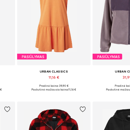
PASIŪLYMAS
PASIŪLYMAS
URBAN CLASSICS
URBAN C
11,16 €
31,
+
4
Pradinė kaina: 39,90 €
Pradinė kai
Galimi dydžiai: 34, 36, 38
Galimi dydžiai: 
 €
Paskutinė mažiausia kaina:
11,16 €
Paskutinė mažiau
Į krepšelį
Į kre