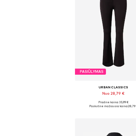
PASIŪLYMAS
URBAN CLASSICS
Nuo 28,79 €
Pradinė kaina: 35,99 €
Yra daugybė dydžių
Paskutinė mažiausia kaina:
28,79
Į krepšelį