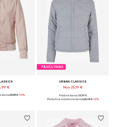
PASIŪLYMAS
LASSICS
URBAN CLASSICS
5,99 €
Nuo 25,19 €
 kaina:
+
7
39,99 €
-10%
Pradinė kaina: 59,99 €
bė dydžių
Galimi dydžiai: XS, S, M, L, XXL
Paskutinė mažiausia kaina:
28,79 €
-12%
pšelį
Į krepšelį