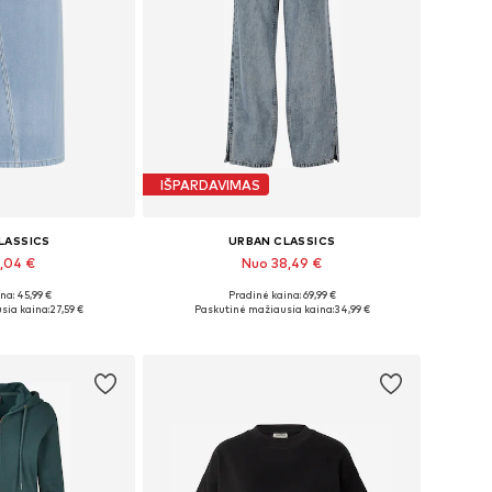
IŠPARDAVIMAS
LASSICS
URBAN CLASSICS
1,04 €
Nuo 38,49 €
na: 45,99 €
Pradinė kaina: 69,99 €
bė dydžių
Yra daugybė dydžių
sia kaina:
27,59 €
Paskutinė mažiausia kaina:
34,99 €
pšelį
Į krepšelį