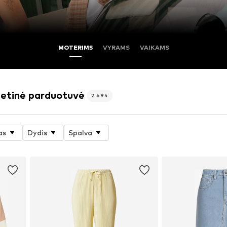
MOTERIMS
VYRAMS
VAIKAMS
netinė parduotuvė
2 694
as
Dydis
Spalva