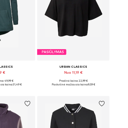
PASIŪLYMAS
LASSICS
URBAN CLASSICS
49 €
Nuo 11,19 €
+
4
na: 49,99 €
Pradinė kaina: 22,99 €
XS, S, M, L, XL
Galimi dydžiai: XS, S, M, XL, XXXL
sia kaina:
31,49 €
Paskutinė mažiausia kaina:
9,59 €
pšelį
Į krepšelį