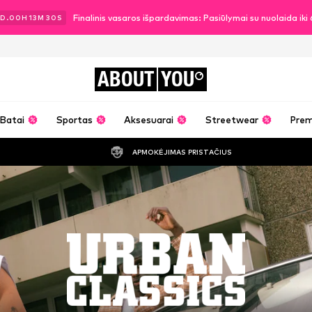
Finalinis vasaros išpardavimas: Pasiūlymai su nuolaida ik
D.
00
H
13
M
29
S
ABOUT
YOU
Batai
Sportas
Aksesuarai
Streetwear
Pre
APMOKĖJIMAS PRISTAČIUS