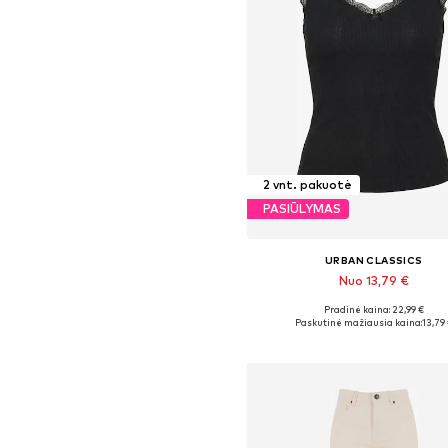
2 vnt. pakuotė
PASIŪLYMAS
URBAN CLASSICS
Nuo 13,79 €
Pradinė kaina: 22,99 €
Yra daugybė dydžių
Paskutinė mažiausia kaina:
13,79
Į krepšelį