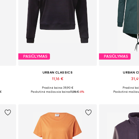
PASIŪLYMAS
PASIŪLYMAS
URBAN CLASSICS
URBAN C
11,16 €
31,
Pradinė kaina: 39,90 €
Pradinė kai
Galimi dydžiai: XS, S, M, L, XL, 5XL
Galimi dydžiai: 
 €
Paskutinė mažiausia kaina:
11,96 €
-6%
Paskutinė mažiau
Į krepšelį
Į kre