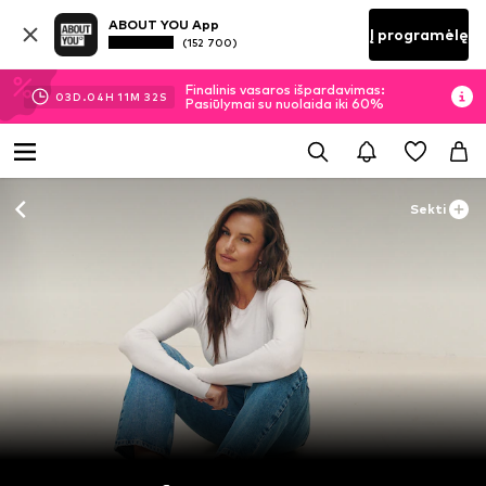
ABOUT YOU App
Į programėlę
(152 700)
Finalinis vasaros išpardavimas:
03
D.
04
H
11
M
31
S
Pasiūlymai su nuolaida iki 60%
Sekti