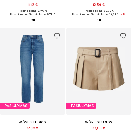
11,12 €
12,54 €
Pradinė kaina: 27,90 €
Pradinė kaina: 34,90 €
Paskutinė mažiausia kaina:
9,73 €
Paskutinė mažiausia kaina:
14,63 €
-14%
PASIŪLYMAS
PASIŪLYMAS
WÔNE STUDIOS
WÔNE STUDIOS
26,18 €
23,03 €