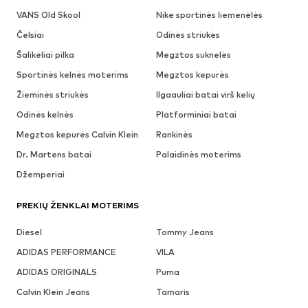
VANS Old Skool
Nike sportinės liemenėlės
Čelsiai
Odinės striukės
Šalikėliai pilka
Megztos suknelės
Sportinės kelnės moterims
Megztos kepurės
Žieminės striukės
Ilgaauliai batai virš kelių
Odinės kelnės
Platforminiai batai
Megztos kepurės Calvin Klein
Rankinės
Dr. Martens batai
Palaidinės moterims
Džemperiai
PREKIŲ ŽENKLAI MOTERIMS
Diesel
Tommy Jeans
ADIDAS PERFORMANCE
VILA
ADIDAS ORIGINALS
Puma
Calvin Klein Jeans
Tamaris