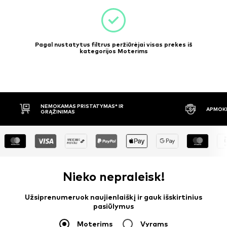
Pagal nustatytus filtrus peržiūrėjai visas prekes iš
kategorijos Moterims
APMOKĖJIMAS PRISTAČIUS
30 DIENŲ
Nieko nepraleisk!
Užsiprenumeruok naujienlaiškį ir gauk išskirtinius
pasiūlymus
Moterims
Vyrams