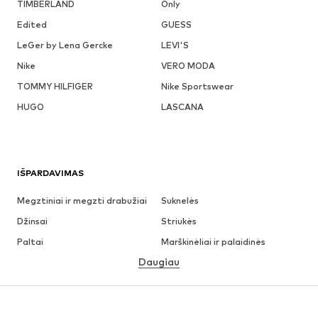
TIMBERLAND
Only
Edited
GUESS
LeGer by Lena Gercke
LEVI'S
Nike
VERO MODA
TOMMY HILFIGER
Nike Sportswear
HUGO
LASCANA
IŠPARDAVIMAS
Megztiniai ir megzti drabužiai
Suknelės
Džinsai
Striukės
Paltai
Marškinėliai ir palaidinės
Daugiau
Kelnės
Apatiniai
Sijonai
Palaidinės ir tunikos
Džemperiai
Švarkai