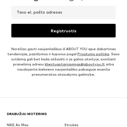
Tavo el. pašto adresas
Registruotis
Norėčiau gauti naujienlaiškius iš ABOUT YOU apie dabartines
tendencijas, pasiūlymus ir kuponus pagal
Privatumo politika
. Savo
sutikimą gali bet kada atšaukti ir jis galios ateityje, siunčiant
pranešimą adresu
klientuaptarnavimas@aboutyou.lt
arba
naudojantis kiekvieno naujienlaiškio pabaigoje esančia
prenumeratos atsisakymo galimybe.
DRABUŽIAI MOTERIMS
NIKE Air Max
Striukės