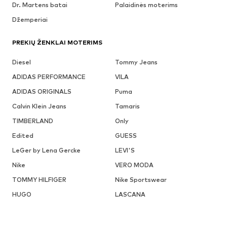
Dr. Martens batai
Palaidinės moterims
Džemperiai
PREKIŲ ŽENKLAI MOTERIMS
Diesel
Tommy Jeans
ADIDAS PERFORMANCE
VILA
ADIDAS ORIGINALS
Puma
Calvin Klein Jeans
Tamaris
TIMBERLAND
Only
Edited
GUESS
LeGer by Lena Gercke
LEVI'S
Nike
VERO MODA
TOMMY HILFIGER
Nike Sportswear
HUGO
LASCANA