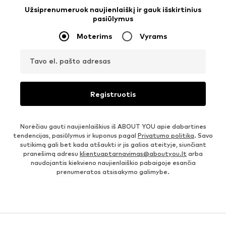
Užsiprenumeruok naujienlaiškį ir gauk išskirtinius
pasiūlymus
Moterims
Vyrams
Tavo el. pašto adresas
Registruotis
Norėčiau gauti naujienlaiškius iš ABOUT YOU apie dabartines
tendencijas, pasiūlymus ir kuponus pagal
Privatumo politika
. Savo
sutikimą gali bet kada atšaukti ir jis galios ateityje, siunčiant
pranešimą adresu
klientuaptarnavimas@aboutyou.lt
arba
naudojantis kiekvieno naujienlaiškio pabaigoje esančia
prenumeratos atsisakymo galimybe.