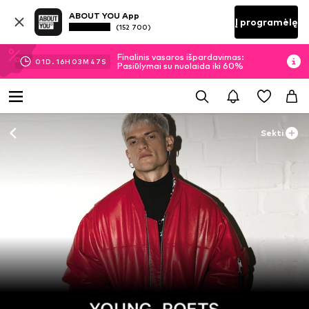
ABOUT YOU App
Į programėlę
(152 700)
Finalinis vasaros išpardavimas:
01
D.
16
H
03
M
46
S
Pasiūlymai su nuolaida iki 60%
Sekti