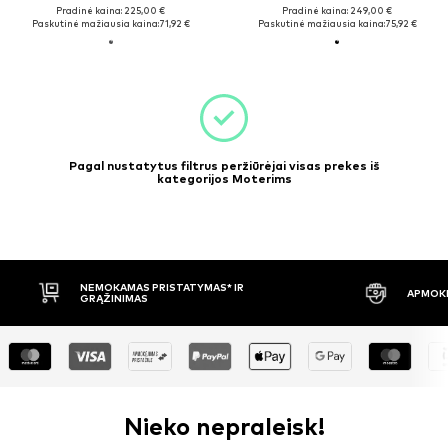
Pradinė kaina: 225,00 €
Pradinė kaina: 249,00 €
Paskutinė mažiausia kaina:
71,92 €
Paskutinė mažiausia kaina:
75,92 €
Pagal nustatytus filtrus peržiūrėjai visas prekes iš
kategorijos Moterims
NEMOKAMAS PRISTATYMAS* IR
APMOKĖJ
GRĄŽINIMAS
Nieko nepraleisk!