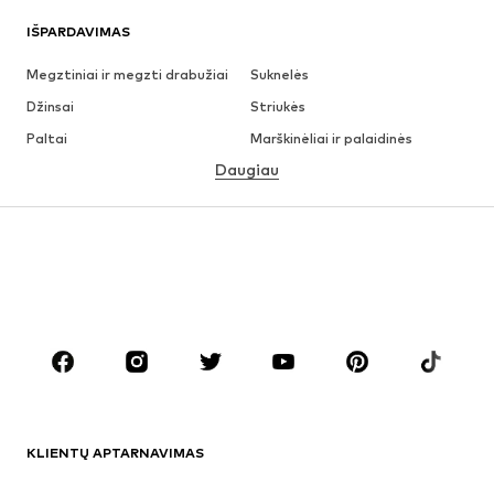
IŠPARDAVIMAS
Megztiniai ir megzti drabužiai
Suknelės
Džinsai
Striukės
Paltai
Marškinėliai ir palaidinės
Daugiau
Kelnės
Apatiniai
Sijonai
Palaidinės ir tunikos
Džemperiai
Švarkai
Maudymosi drabužiai
Kombinezonai
Dideli dydžiai
Drabužiai nėščiosioms
Batai
Sportas
Aksesuarai
Premium
DRABUŽIAI
KLIENTŲ APTARNAVIMAS
Naujienos
Šiuo metu paklausu
Suknelės
Džinsai