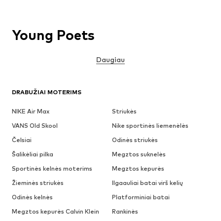
Young Poets
Daugiau
DRABUŽIAI MOTERIMS
NIKE Air Max
Striukės
VANS Old Skool
Nike sportinės liemenėlės
Čelsiai
Odinės striukės
Šalikėliai pilka
Megztos suknelės
Sportinės kelnės moterims
Megztos kepurės
Žieminės striukės
Ilgaauliai batai virš kelių
Odinės kelnės
Platforminiai batai
Megztos kepurės Calvin Klein
Rankinės