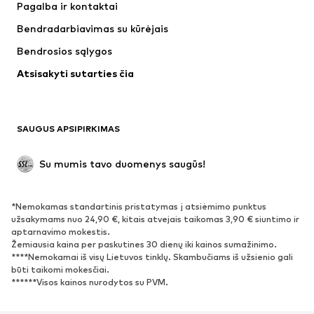
Pagalba ir kontaktai
Marškinėliai ir palaidinės
Kelnės
Bendradarbiavimas su kūrėjais
Striukės
Megztiniai ir megzti drabužiai
Bendrosios sąlygos
Apatiniai
Palaidinės ir tunikos
Atsisakyti sutarties čia
Paltai
Sijonai
Maudymosi drabužiai
Džemperiai
Švarkai
Kombinezonai
SAUGUS APSIPIRKIMAS
Dideli dydžiai
Drabužiai nėščiosioms
Proginiai
Išskirtiniai
Su mumis tavo duomenys saugūs!
Antrinis panaudojimas
*Nemokamas standartinis pristatymas į atsiėmimo punktus
BATAI
užsakymams nuo 24,90 €, kitais atvejais taikomas 3,90 € siuntimo ir
aptarnavimo mokestis.
Naujienos
Šiuo metu paklausu
Žemiausia kaina per paskutines 30 dienų iki kainos sumažinimo.
****Nemokamai iš visų Lietuvos tinklų. Skambučiams iš užsienio gali
Sportbačiai
Aulinukai
būti taikomi mokesčiai.
Batai su kulniukais
Auliniai batai
******Visos kainos nurodytos su PVM.
Basutės ir šlepetės
Bateliai