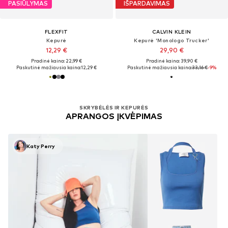
PASIŪLYMAS
IŠPARDAVIMAS
FLEXFIT
CALVIN KLEIN
Kepurė
Kepurė 'Monologo Trucker'
12,29 €
29,90 €
Pradinė kaina: 22,99 €
Pradinė kaina: 39,90 €
Paskutinė mažiausia kaina:
12,29 €
Paskutinė mažiausia kaina:
33,16 €
-9%
SKRYBĖLĖS IR KEPURĖS
APRANGOS ĮKVĖPIMAS
Katy Perry