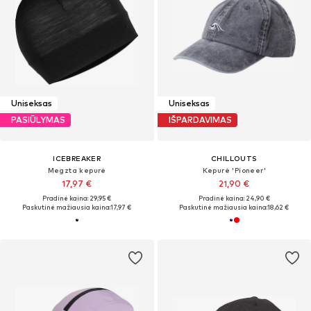
Uniseksas
Uniseksas
PASIŪLYMAS
IŠPARDAVIMAS
ICEBREAKER
CHILLOUTS
Megzta kepurė
Kepurė 'Pioneer'
17,97 €
21,90 €
Pradinė kaina: 29,95 €
Pradinė kaina: 24,90 €
Paskutinė mažiausia kaina:
17,97 €
Paskutinė mažiausia kaina:
18,62 €