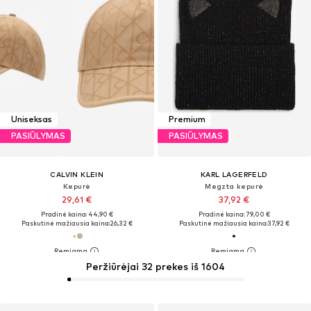
Uniseksas
Premium
PASIŪLYMAS
PASIŪLYMAS
CALVIN KLEIN
KARL LAGERFELD
Kepurė
Megzta kepurė
29,61 €
37,92 €
Pradinė kaina: 44,90 €
Pradinė kaina: 79,00 €
Paskutinė mažiausia kaina:
26,32 €
Paskutinė mažiausia kaina:
37,92 €
Peržiūrėjai 32 prekes iš 1604