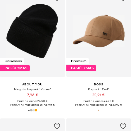
Uniseksas
Premium
PASIŪLYMAS
PASIŪLYMAS
ABOUT YOU
BOSS
Megzta kepurė 'Yaren'
Kepurė 'Zed'
7,96 €
35,91 €
Pradinė kaina: 24,90 €
Pradinė kaina: 44,90 €
Paskutinė mažiausia kaina:
7,96 €
Paskutinė mažiausia kaina:
33,92 €