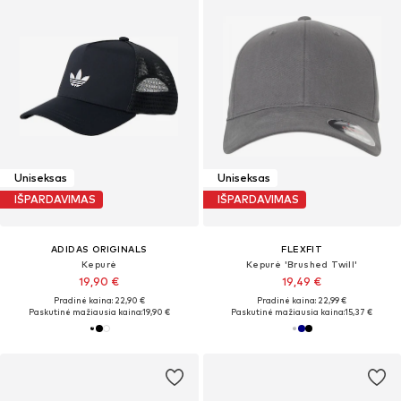
Uniseksas
Uniseksas
IŠPARDAVIMAS
IŠPARDAVIMAS
ADIDAS ORIGINALS
FLEXFIT
Kepurė
Kepurė 'Brushed Twill'
19,90 €
19,49 €
Pradinė kaina: 22,90 €
Pradinė kaina: 22,99 €
Paskutinė mažiausia kaina:
19,90 €
Paskutinė mažiausia kaina:
15,37 €