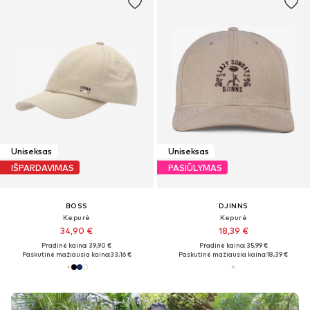
Uniseksas
Uniseksas
IŠPARDAVIMAS
PASIŪLYMAS
BOSS
DJINNS
Kepurė
Kepurė
34,90 €
18,39 €
Pradinė kaina: 39,90 €
Pradinė kaina: 35,99 €
Paskutinė mažiausia kaina:
33,16 €
Paskutinė mažiausia kaina:
18,39 €