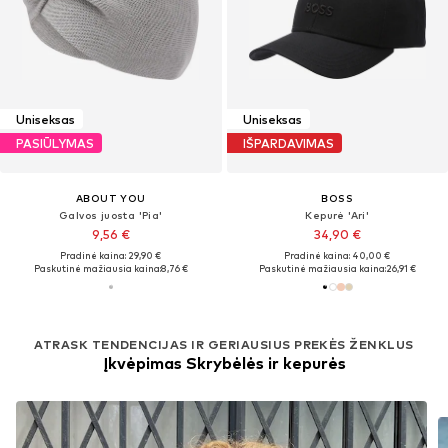
Uniseksas
Uniseksas
PASIŪLYMAS
IŠPARDAVIMAS
ABOUT YOU
BOSS
Galvos juosta 'Pia'
Kepurė 'Ari'
9,56 €
34,90 €
Pradinė kaina: 29,90 €
Pradinė kaina: 40,00 €
Paskutinė mažiausia kaina:
8,76 €
Paskutinė mažiausia kaina:
26,91 €
ATRASK TENDENCIJAS IR GERIAUSIUS PREKĖS ŽENKLUS
Įkvėpimas Skrybėlės ir kepurės