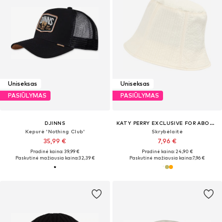
Uniseksas
Uniseksas
PASIŪLYMAS
PASIŪLYMAS
DJINNS
KATY PERRY EXCLUSIVE FOR ABOUT YOU
Kepurė 'Nothing Club'
Skrybėlaitė
35,99 €
7,96 €
Pradinė kaina: 39,99 €
Pradinė kaina: 24,90 €
Paskutinė mažiausia kaina:
32,39 €
Paskutinė mažiausia kaina:
7,96 €