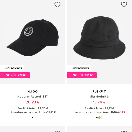
Uniseksas
Uniseksas
PASIŪLYMAS
PASIŪLYMAS
HUGO
FLEXFIT
Kepurė 'Astryd-ST'
Skrybėlaitė
20,93 €
13,79 €
Pradinė kaina: 44,90 €
Pradinė kaina: 22,99 €
Paskutinė mažiausia kaina:
13,16 €
Paskutinė mažiausia kaina:
15,59 €
-11%