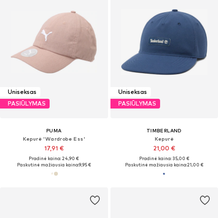
Uniseksas
Uniseksas
PASIŪLYMAS
PASIŪLYMAS
PUMA
TIMBERLAND
Kepurė 'Wardrobe Ess'
Kepurė
17,91 €
21,00 €
Pradinė kaina: 24,90 €
Pradinė kaina: 35,00 €
Paskutinė mažiausia kaina:
9,95 €
Paskutinė mažiausia kaina:
21,00 €