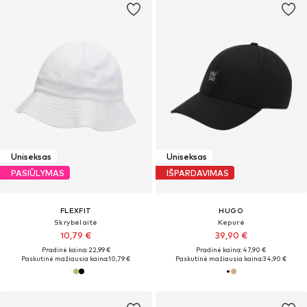
Uniseksas
Uniseksas
PASIŪLYMAS
IŠPARDAVIMAS
FLEXFIT
HUGO
Skrybėlaitė
Kepurė
10,79 €
39,90 €
Pradinė kaina: 22,99 €
Pradinė kaina: 47,90 €
Paskutinė mažiausia kaina:
10,79 €
Paskutinė mažiausia kaina:
34,90 €