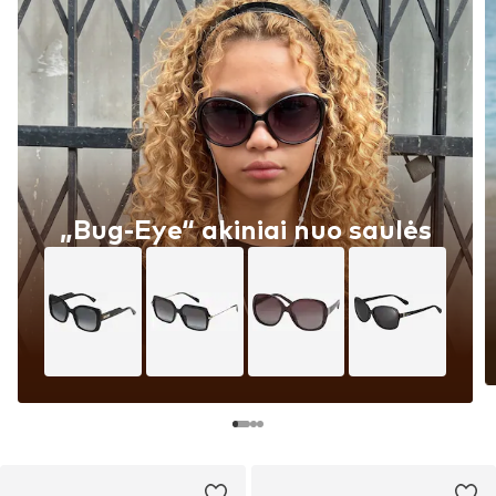
„Bug-Eye“ akiniai nuo saulės