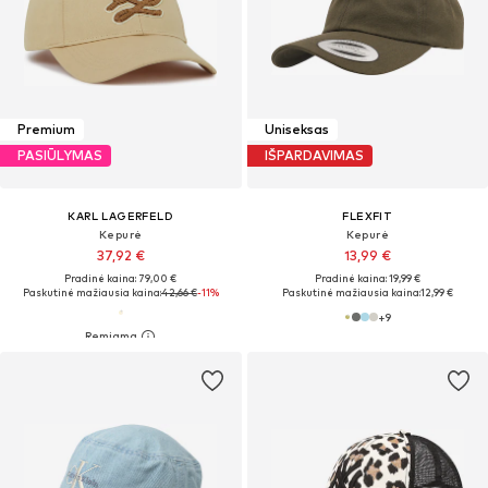
Premium
Uniseksas
PASIŪLYMAS
IŠPARDAVIMAS
KARL LAGERFELD
FLEXFIT
Kepurė
Kepurė
37,92 €
13,99 €
Pradinė kaina: 79,00 €
Pradinė kaina: 19,99 €
Paskutinė mažiausia kaina:
42,66 €
-11%
Paskutinė mažiausia kaina:
12,99 €
+
9