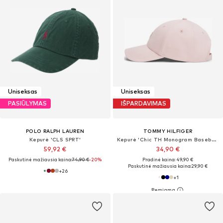
Uniseksas
Uniseksas
PASIŪLYMAS
IŠPARDAVIMAS
POLO RALPH LAUREN
TOMMY HILFIGER
Kepurė 'CLS SPRT'
Kepurė 'Chic TH Monogram Baseball'
59,92 €
34,90 €
Paskutinė mažiausia kaina:
74,90 €
-20%
Pradinė kaina: 49,90 €
Paskutinė mažiausia kaina:
29,90 €
+
26
+
1