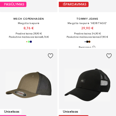
PASIŪLYMAS
IŠPARDAVIMAS
MSCH COPENHAGEN
TOMMY JEANS
Megzta kepurė
Megzta kepurė 'HERITAGE'
8,76 €
29,90 €
Pradinė kaina: 29,90 €
Pradinė kaina: 34,90 €
Paskutinė mažiausia kaina:
8,76 €
Paskutinė mažiausia kaina:
27,90 €
Uniseksas
Uniseksas