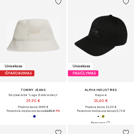
Uniseksas
Uniseksas
IŠPARDAVIMAS
PASIŪLYMAS
TOMMY JEANS
ALPHA INDUSTRIES
Skrybėlaitė 'Logo Embroidery'
Kepurė
29,90 €
25,60 €
Pradinė kaina: 39,90 €
Pradinė kaina: 32,00 €
Paskutinė mažiausia kaina:
32,90 €
-9%
Paskutinė mažiausia kaina:
23,72 €