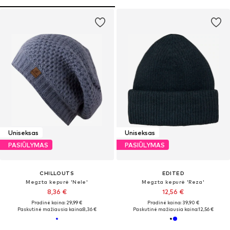
Uniseksas
Uniseksas
PASIŪLYMAS
PASIŪLYMAS
CHILLOUTS
EDITED
Megzta kepurė 'Nele'
Megzta kepurė 'Reza'
8,36 €
12,56 €
Pradinė kaina: 29,99 €
Pradinė kaina: 39,90 €
Paskutinė mažiausia kaina:
8,36 €
Paskutinė mažiausia kaina:
12,56 €