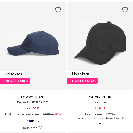
Uniseksas
Uniseksas
PASIŪLYMAS
PASIŪLYMAS
TOMMY JEANS
CALVIN KLEIN
Kepurė 'HERITAGE'
Kepurė
27,92 €
31,41 €
Paskutinė mažiausia kaina:
34,90 €
-20%
Pradinė kaina: 39,90 €
Paskutinė mažiausia kaina:
27,90 €
+
2