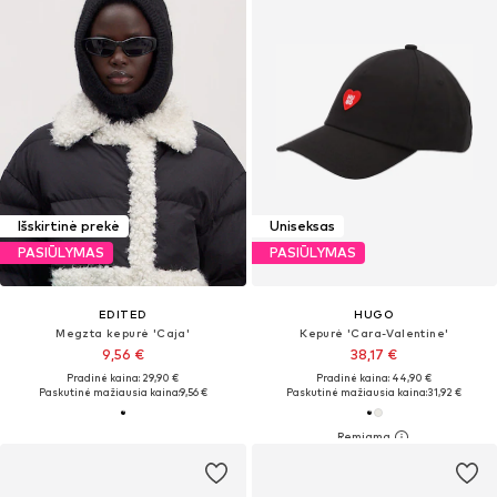
Išskirtinė prekė
Uniseksas
PASIŪLYMAS
PASIŪLYMAS
EDITED
HUGO
Megzta kepurė 'Caja'
Kepurė 'Cara-Valentine'
9,56 €
38,17 €
Pradinė kaina: 29,90 €
Pradinė kaina: 44,90 €
Paskutinė mažiausia kaina:
9,56 €
Paskutinė mažiausia kaina:
31,92 €