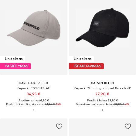
Uniseksas
Uniseksas
PASIŪLYMAS
IŠPARDAVIMAS
KARL LAGERFELD
CALVIN KLEIN
Kepurė 'ESSENTIAL'
Kepurė 'Monologo Label Baseball'
34,95 €
27,90 €
Pradinė kaina: 69,90 €
Pradinė kaina: 39,90 €
Paskutinė mažiausia kaina:
41,94 €
-16%
Paskutinė mažiausia kaina:
29,90 €
-6%