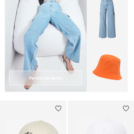
Peržiūrėk derinį