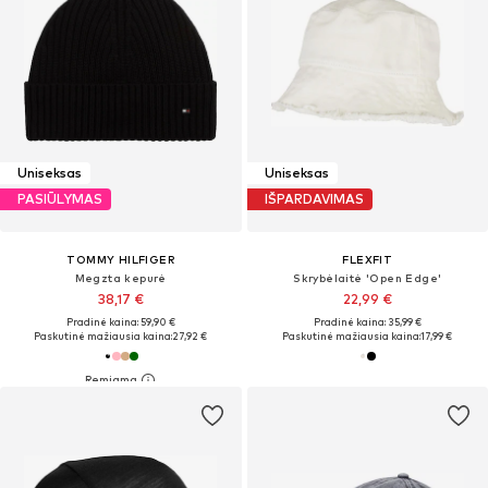
Uniseksas
Uniseksas
PASIŪLYMAS
IŠPARDAVIMAS
TOMMY HILFIGER
FLEXFIT
Megzta kepurė
Skrybėlaitė 'Open Edge'
38,17 €
22,99 €
Pradinė kaina: 59,90 €
Pradinė kaina: 35,99 €
Paskutinė mažiausia kaina:
27,92 €
Paskutinė mažiausia kaina:
17,99 €