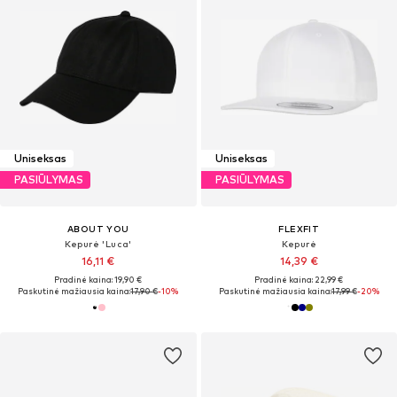
Uniseksas
Uniseksas
PASIŪLYMAS
PASIŪLYMAS
ABOUT YOU
FLEXFIT
Kepurė 'Luca'
Kepurė
16,11 €
14,39 €
Pradinė kaina: 19,90 €
Pradinė kaina: 22,99 €
Paskutinė mažiausia kaina:
17,90 €
-10%
Paskutinė mažiausia kaina:
17,99 €
-20%