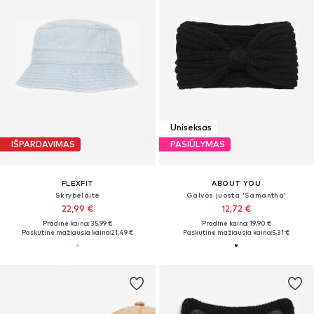
Uniseksas
IŠPARDAVIMAS
PASIŪLYMAS
FLEXFIT
ABOUT YOU
Skrybėlaitė
Galvos juosta 'Samantha'
22,99 €
12,72 €
Pradinė kaina: 35,99 €
Pradinė kaina: 19,90 €
Paskutinė mažiausia kaina:
21,49 €
Paskutinė mažiausia kaina:
5,31 €