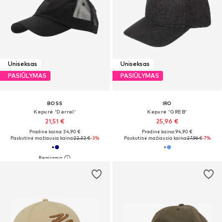
Uniseksas
Uniseksas
PASIŪLYMAS
PASIŪLYMAS
BOSS
IRO
Kepurė 'Derrel'
Kepurė 'GREB'
21,51 €
25,96 €
Pradinė kaina: 34,90 €
Pradinė kaina: 94,90 €
Paskutinė mažiausia kaina:
22,32 €
-3%
Paskutinė mažiausia kaina:
27,96 €
-7%