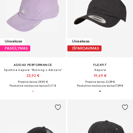
Uniseksas
Uniseksas
PASIŪLYMAS
IŠPARDAVIMAS
ADIDAS PERFORMANCE
FLEXFIT
Sportinė kepurė 'Running x Adizero'
Kepurė
23,92 €
19,49 €
Pradinė kaina: 29,90 €
Pradinė kaina: 22,99 €
Paskutinė mažiausia kaina:
21,17 €
Paskutinė mažiausia kaina:
17,99 €