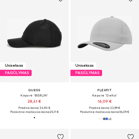
Uniseksas
Uniseksas
PASIŪLYMAS
PASIŪLYMAS
GUESS
FLEXFIT
Kepurė 'BERLIN'
Kepurė 'Delta'
28,41 €
16,09 €
Pradinė kaina: 34,90 €
Pradinė kaina: 22,99 €
Paskutinė mažiausia kaina:
25,11 €
Paskutinė mažiausia kaina:
16,09 €
+
5