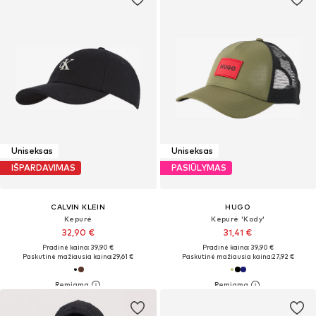
Uniseksas
Uniseksas
IŠPARDAVIMAS
PASIŪLYMAS
CALVIN KLEIN
HUGO
Kepurė
Kepurė 'Kody'
32,90 €
31,41 €
Pradinė kaina: 39,90 €
Pradinė kaina: 39,90 €
Paskutinė mažiausia kaina:
29,61 €
Paskutinė mažiausia kaina:
27,92 €