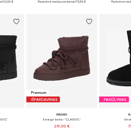
a:
103,50 €
Paskutinė mažiausia kaina:
175,50 €
Paskutinė maž
Į krepšelį
Į k
Premium
IŠPARDAVIMAS
PASIŪLYMAS
INUIKII
G
SSIC'
Sniego batai 'CLASSIC'
Sni
219,00 €
7