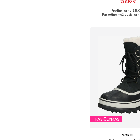
233,10 €
Pradinė kaina: 259,
Yra daugybė dyd
Paskutinė mažiausia kain
Į krepšelį
PASIŪLYMAS
SOREL