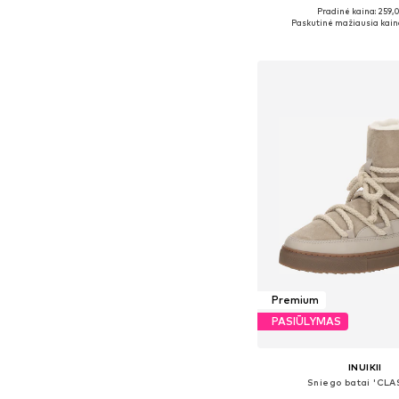
Pradinė kaina: 259,
Yra daugybė dyd
Paskutinė mažiausia kain
Į krepšelį
Premium
PASIŪLYMAS
INUIKII
Sniego batai 'CLA