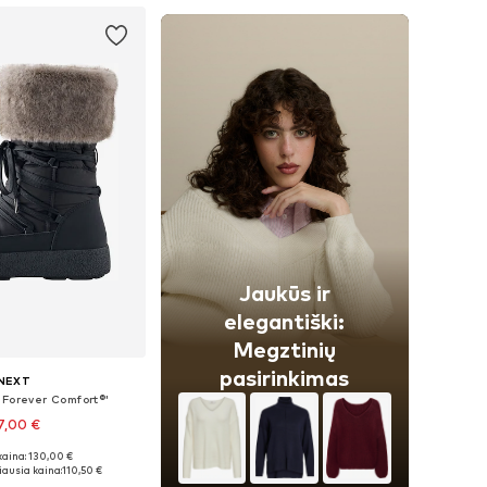
Jaukūs ir
elegantiški:
Megztinių
pasirinkimas
NEXT
'Forever Comfort®'
7,00 €
kaina: 130,00 €
: 37, 38, 39, 40, 41
ausia kaina:
110,50 €