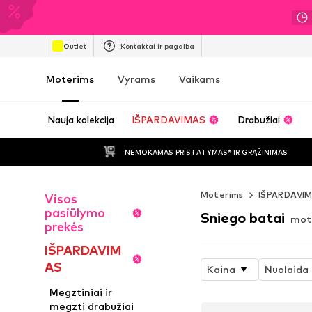
Outlet
Kontaktai ir pagalba
Moterims
Vyrams
Vaikams
Nauja kolekcija
IŠPARDAVIMAS
Drabužiai
NEMOKAMAS PRISTATYMAS* IR GRĄŽINIMAS
Moterims
IŠPARDAVI
Visos
pasiūlymo
Sniego batai
mot
prekės
IŠPARDAVIM
AS
Kaina
Nuolaida
Megztiniai ir
megzti drabužiai