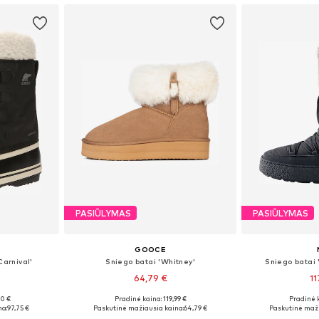
PASIŪLYMAS
PASIŪLYMAS
GOOCE
Carnival'
Sniego batai 'Whitney'
Sniego batai 
64,79 €
11
00 €
Pradinė kaina: 119,99 €
Pradinė 
žių
Galimi dydžiai: 36, 37, 38, 39, 40
Galimi dydžiai
na:
97,75 €
Paskutinė mažiausia kaina:
64,79 €
Paskutinė maži