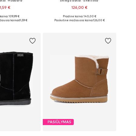
atai 'Hubbard'
Sniego batai 'Shellista'
1,59 €
126,00 €
kaina: 109,99 €
Pradinė kaina: 140,00 €
36, 37, 38, 39, 40, 41
Galimi dydžiai: 37, 37,5, 38,5, 39, 40
iausia kaina:
61,59 €
Paskutinė mažiausia kaina:
126,00 €
repšelį
Į krepšelį
PASIŪLYMAS