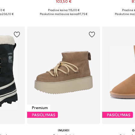
103,50 €
8
00 €
Pradinė kaina: 115,00 €
Pradinė 
žių
Galimi dydžiai: 36, 37, 38, 39, 40
Galimi dydžiai: 
a:
206,10 €
Paskutinė mažiausia kaina:
97,75 €
Paskutinė maž
Į krepšelį
Į k
Premium
PASIŪLYMAS
PASIŪLYMAS
INUIKII
G