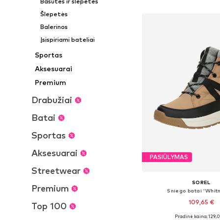
Basutės ir šlepetės
Į krepšelį
Šlepetės
Balerinos
Įsispiriami bateliai
Sportas
Aksesuarai
Premium
Drabužiai
Batai
Sportas
Aksesuarai
PASIŪLYMAS
Streetwear
SOREL
Premium
Sniego batai 'Whitne
109,65 €
Top 100
Pradinė kaina: 129,
Yra daugybė dyd