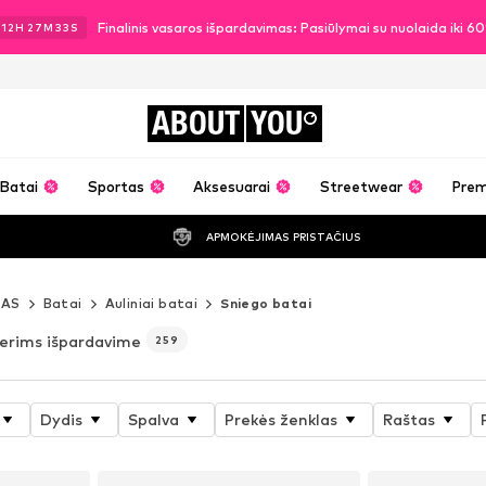
Finalinis vasaros išpardavimas: Pasiūlymai su nuolaida iki 6
12
H
27
M
32
S
ABOUT
YOU
Batai
Sportas
Aksesuarai
Streetwear
Pre
APMOKĖJIMAS PRISTAČIUS
MAS
Batai
Auliniai batai
Sniego batai
erims išpardavime
259
Dydis
Spalva
Prekės ženklas
Raštas