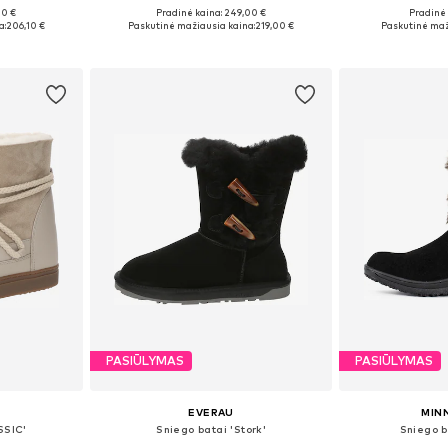
00 €
Pradinė kaina: 249,00 €
Pradinė 
žių
Yra daugybė dydžių
Galimi dydžiai: 
a:
206,10 €
Paskutinė mažiausia kaina:
219,00 €
Paskutinė maž
Į krepšelį
Į k
PASIŪLYMAS
PASIŪLYMAS
EVERAU
MIN
SSIC'
Sniego batai 'Stork'
Sniego b