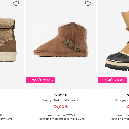
PASIŪLYMAS
PASIŪLYMAS
O
GOOCE
Sniego batai 'Wisteria'
Sniego b
54,00 €
1
00 €
Pradinė kaina: 119,99 €
Pradinė 
, 39, 41
Galimi dydžiai: 36, 37, 38, 39, 40, 41
Yra da
a:
94,50 €
Paskutinė mažiausia kaina:
51,00 €
Paskutinė maž
Į krepšelį
Į k