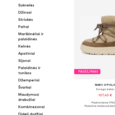
Suknelės
Džinsai
Striukės
Paltai
Marškinėliai ir
palaidinės
Kelnės
Apatiniai
Sijonai
Palaidinės ir
PASIŪLYMAS
tunikos
Džemperiai
MARC O'POL
Švarkai
Sniego batai
Maudymosi
107,40 €
drabužiai
Pradinė kaina: 179,
Galimi dydžiai: 36, 38
Paskutinė mažiausia kain
Kombinezonai
Į krepšelį
Dideli dydžiai