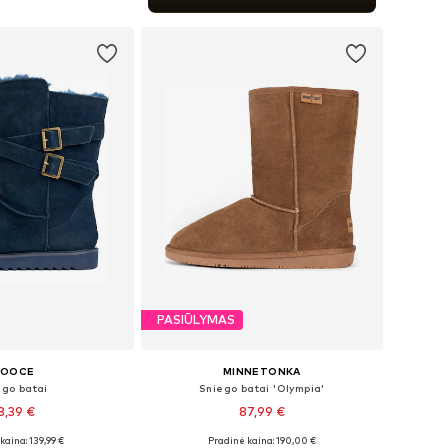
repšelį
PASIŪLYMAS
OOCE
MINNETONKA
ego batai
Sniego batai 'Olympia'
8,39 €
87,99 €
kaina: 139,99 €
Pradinė kaina: 190,00 €
36, 37, 38, 39, 40, 41
Galimi dydžiai: 36, 37, 38, 39, 40, 42