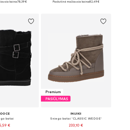
iausia kaina:
78,39 €
Paskutinė mažiausia kaina:
82,49 €
repšelį
Į krepšelį
Premium
PASIŪLYMAS
OOCE
INUIKII
ego batai
Sniego batai 'CLASSIC WEDGE'
5,59 €
233,10 €