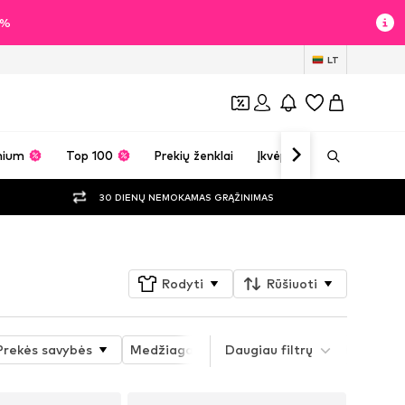
0%
LT
mium
Top 100
Prekių ženklai
Įkvėpimas
30 DIENŲ NEMOKAMAS GRĄŽINIMAS
Rodyti
Rūšiuoti
Prekės savybės
Medžiaga
Daugiau filtrų
Batų forma
Kulno auk