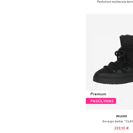
Paskutinė mažiausia kain
Į krepšelį
Premium
PASIŪLYMAS
INUIKII
Sniego batai 'CLA
233,10 €