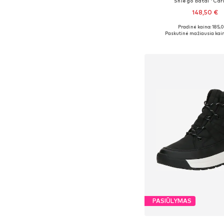
Sniego batai 'Car
148,50 €
Pradinė kaina: 185,
Yra daugybė dyd
Paskutinė mažiausia kain
Į krepšelį
PASIŪLYMAS