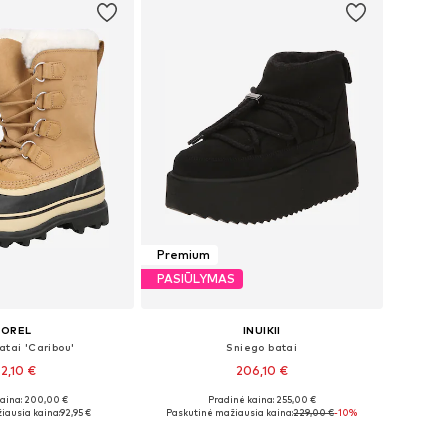
Premium
PASIŪLYMAS
SOREL
INUIKII
atai 'Caribou'
Sniego batai
52,10 €
206,10 €
kaina: 200,00 €
Pradinė kaina: 255,00 €
ugybė dydžių
Yra daugybė dydžių
iausia kaina:
92,95 €
Paskutinė mažiausia kaina:
229,00 €
-10%
repšelį
Į krepšelį