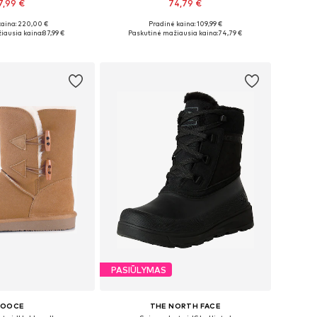
7,99 €
74,79 €
kaina: 220,00 €
Pradinė kaina: 109,99 €
36, 37, 38, 39, 40, 41
Galimi dydžiai: 36, 37, 38, 39, 40
iausia kaina:
87,99 €
Paskutinė mažiausia kaina:
74,79 €
repšelį
Į krepšelį
PASIŪLYMAS
OOCE
THE NORTH FACE