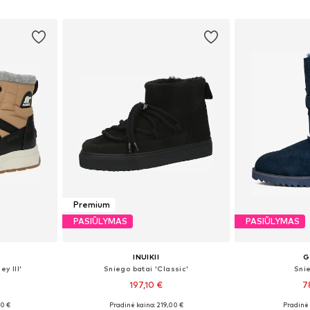
Į krepšelį
Į k
Premium
PASIŪLYMAS
PASIŪLYMAS
INUIKII
G
y III'
Sniego batai 'Classic'
Sni
197,10 €
7
00 €
Pradinė kaina: 219,00 €
Pradinė 
žių
Yra daugybė dydžių
Galimi dydžiai: 