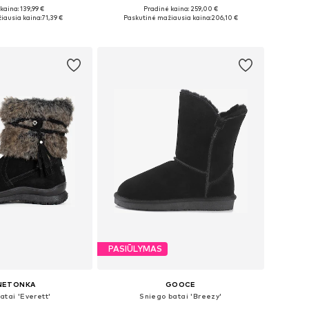
kaina: 139,99 €
Pradinė kaina: 259,00 €
36, 37, 38, 39, 40, 41
Yra daugybė dydžių
iausia kaina:
71,39 €
Paskutinė mažiausia kaina:
206,10 €
repšelį
Į krepšelį
PASIŪLYMAS
NETONKA
GOOCE
atai 'Everett'
Sniego batai 'Breezy'