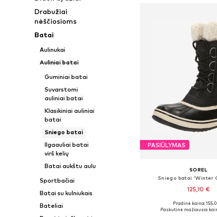
Drabužiai
nėščiosioms
Batai
Aulinukai
Auliniai batai
Guminiai batai
Suvarstomi
auliniai batai
Klasikiniai auliniai
batai
Sniego batai
Ilgaauliai batai
PASIŪLYMAS
virš kelių
Batai aukštu aulu
SOREL
Sniego batai 'Winter 
Sportbačiai
125,10 €
Batai su kulniukais
Pradinė kaina: 155,
Bateliai
Yra daugybė dyd
Paskutinė mažiausia kai