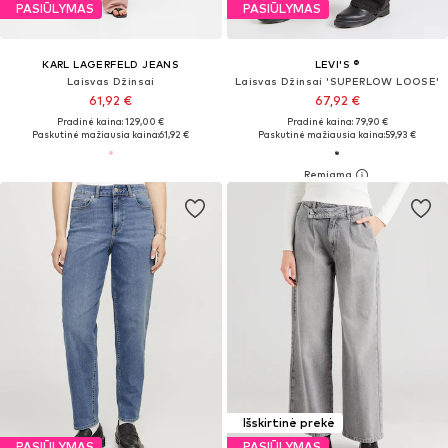
PASIŪLYMAS
PASIŪLYMAS
KARL LAGERFELD JEANS
LEVI'S ®
Laisvas Džinsai
Laisvas Džinsai 'SUPERLOW LOOSE'
61,92 €
67,92 €
Pradinė kaina: 129,00 €
Pradinė kaina: 79,90 €
Paskutinė mažiausia kaina:
61,92 €
Paskutinė mažiausia kaina:
59,93 €
Išskirtinė prekė
PASIŪLYMAS
PASIŪLYMAS