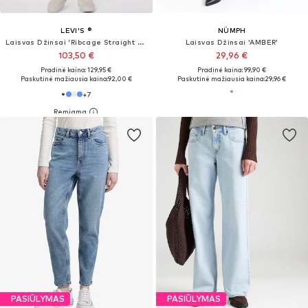
LEVI'S ®
NÜMPH
Laisvas Džinsai 'Ribcage Straight Ankle'
Laisvas Džinsai 'AMBER'
103,50 €
29,96 €
Pradinė kaina: 129,95 €
Pradinė kaina: 99,90 €
Paskutinė mažiausia kaina:
92,00 €
Paskutinė mažiausia kaina:
29,96 €
+
7
PASIŪLYMAS
PASIŪLYMAS