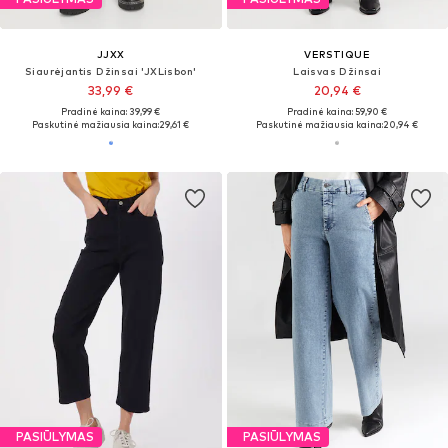
JJXX
VERSTIQUE
Siaurėjantis Džinsai 'JXLisbon'
Laisvas Džinsai
33,99 €
20,94 €
Pradinė kaina: 39,99 €
Pradinė kaina: 59,90 €
Paskutinė mažiausia kaina:
29,61 €
Paskutinė mažiausia kaina:
20,94 €
PASIŪLYMAS
PASIŪLYMAS