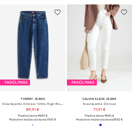
PASIŪLYMAS
PASIŪLYMAS
TOMMY JEANS
CALVIN KLEIN JEANS
Siaurėjantis Džinsai 'Ultra High Rise Tapered Mom'
Siaurėjantis Džinsai
89,91 €
71,91 €
Pradinė kaina: 99,90 €
Pradinė kaina: 99,90 €
Paskutinė mažiausia kaina:
79,92 €
Paskutinė mažiausia kaina:
59,92 €