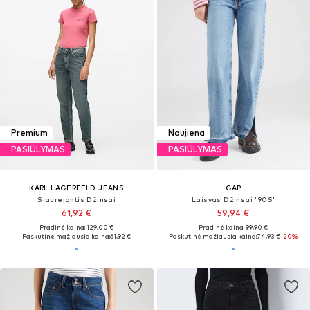
Premium
Naujiena
PASIŪLYMAS
PASIŪLYMAS
KARL LAGERFELD JEANS
GAP
Siaurėjantis Džinsai
Laisvas Džinsai '90S'
61,92 €
59,94 €
Pradinė kaina: 129,00 €
Pradinė kaina: 99,90 €
Paskutinė mažiausia kaina:
61,92 €
Paskutinė mažiausia kaina:
74,93 €
-20%