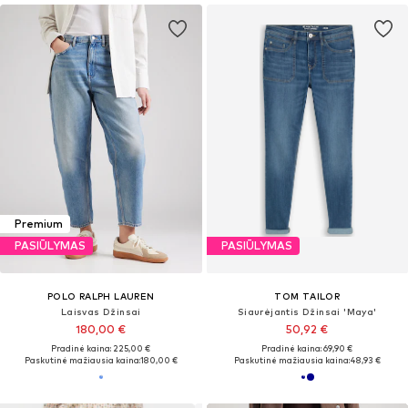
Premium
PASIŪLYMAS
PASIŪLYMAS
POLO RALPH LAUREN
TOM TAILOR
Laisvas Džinsai
Siaurėjantis Džinsai 'Maya'
180,00 €
50,92 €
Pradinė kaina: 225,00 €
Pradinė kaina: 69,90 €
Paskutinė mažiausia kaina:
180,00 €
Paskutinė mažiausia kaina:
48,93 €