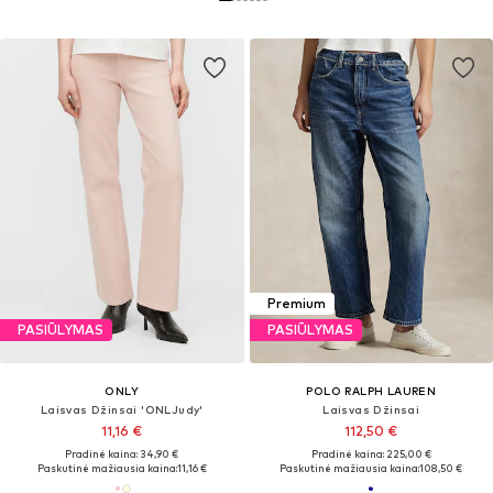
Premium
PASIŪLYMAS
PASIŪLYMAS
ONLY
POLO RALPH LAUREN
Laisvas Džinsai 'ONLJudy'
Laisvas Džinsai
11,16 €
112,50 €
Pradinė kaina: 34,90 €
Pradinė kaina: 225,00 €
Paskutinė mažiausia kaina:
11,16 €
Paskutinė mažiausia kaina:
108,50 €