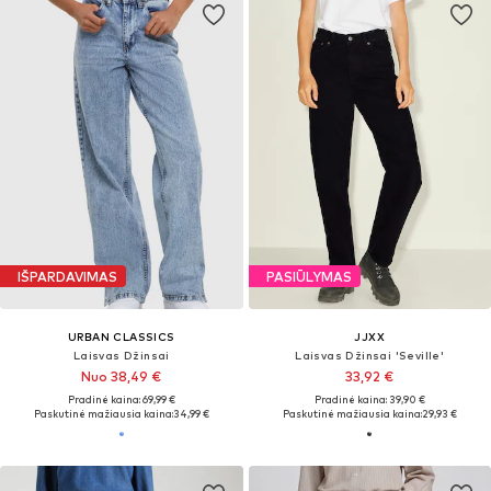
IŠPARDAVIMAS
PASIŪLYMAS
URBAN CLASSICS
JJXX
Laisvas Džinsai
Laisvas Džinsai 'Seville'
Nuo 38,49 €
33,92 €
Pradinė kaina: 69,99 €
Pradinė kaina: 39,90 €
Paskutinė mažiausia kaina:
34,99 €
Paskutinė mažiausia kaina:
29,93 €