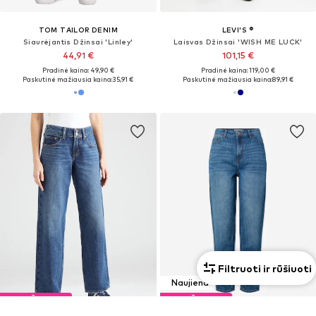
TOM TAILOR DENIM
LEVI'S ®
Siaurėjantis Džinsai 'Linley'
Laisvas Džinsai 'WISH ME LUCK'
44,91 €
101,15 €
Pradinė kaina: 49,90 €
Pradinė kaina: 119,00 €
Paskutinė mažiausia kaina:
35,91 €
Paskutinė mažiausia kaina:
89,91 €
Filtruoti ir rūšiuoti
Naujiena
PASIŪLYMAS
PASIŪLYMAS