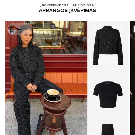
Peržiūrėjai 32 prekes iš 926
„BOYFRIEND“ STILIAUS DŽINSAI
APRANGOS ĮKVĖPIMAS
Nardos