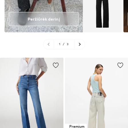
Peržiūrėk derinį
1
/
3
Premium