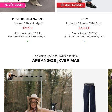
PASIŪLYMAS
IŠPARDAVIMAS
RÆRE BY LORENA RAE
ONLY
Laisvas Džinsai 'Myra'
Laisvas Džinsai 'ONLElla'
19,16 €
27,90 €
Pradinė kaina: 69,90 €
Pradinė kaina: 39,99 €
Paskutinė mažiausia kaina:
19,16 €
Paskutinė mažiausia kaina:
16,74 €
„BOYFRIEND“ STILIAUS DŽINSAI
APRANGOS ĮKVĖPIMAS
Marina Hoermanseder