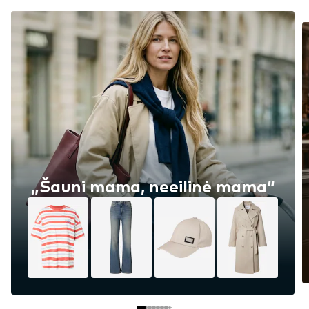
„Šauni mama, neeilinė mama“