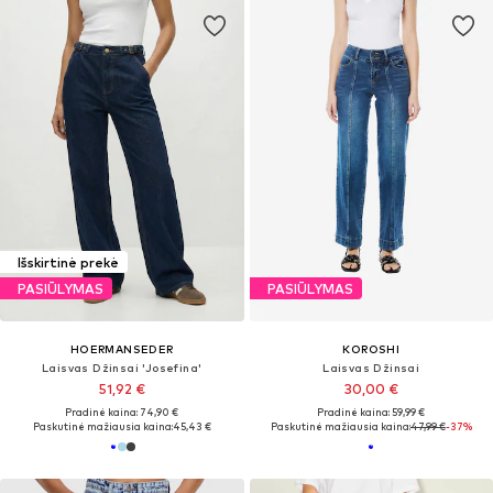
Išskirtinė prekė
PASIŪLYMAS
PASIŪLYMAS
HOERMANSEDER
KOROSHI
Laisvas Džinsai 'Josefina'
Laisvas Džinsai
51,92 €
30,00 €
Pradinė kaina: 74,90 €
Pradinė kaina: 59,99 €
Paskutinė mažiausia kaina:
45,43 €
Paskutinė mažiausia kaina:
47,99 €
-37%