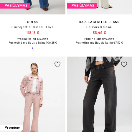
PASIŪLYMAS
PASIŪLYMAS
GUESS
KARL LAGERFELD JEANS
Siaurėjantis Džinsai 'Faye'
Laisvas Džinsai
118,15 €
53,46 €
Pradinė kaina: 139,00 €
Pradinė kaina: 99,00 €
Paskutinė mažiausia kaina:
106,25 €
Paskutinė mažiausia kaina:
47,52 €
Premium