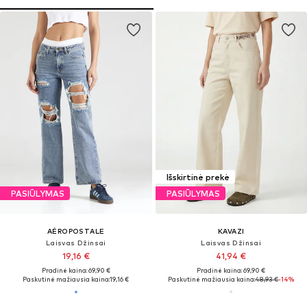
Išskirtinė prekė
PASIŪLYMAS
PASIŪLYMAS
AÉROPOSTALE
KAVAZI
Laisvas Džinsai
Laisvas Džinsai
19,16 €
41,94 €
Pradinė kaina: 69,90 €
Pradinė kaina: 69,90 €
Paskutinė mažiausia kaina:
19,16 €
Paskutinė mažiausia kaina:
48,93 €
-14%