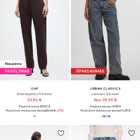
Naujiena
PASIŪLYMAS
IŠPARDAVIMAS
GAP
URBAN CLASSICS
Siaurėjantis Džinsai
Laisvas Džinsai
53,94 €
Nuo 39,99 €
Pradinė kaina: 89,90 €
Pradinė kaina: 49,99 €
Paskutinė mažiausia kaina:
67,43 €
-20%
Paskutinė mažiausia kaina:
34,99 €