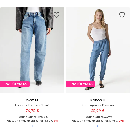
PASIŪLYMAS
PASIŪLYMAS
G-STAR
KOROSHI
Laisvas Džinsai 'Eve'
Siaurėjantis Džinsai
74,75 €
35,99 €
Pradinė kaina: 139,00 €
Pradinė kaina: 59,99 €
Paskutinė mažiausia kaina:
79,90 €
-6%
Paskutinė mažiausia kaina:
50,99 €
-29%