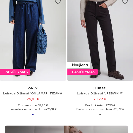
Naujiena
PASIŪLYMAS
PASIŪLYMAS
ONLY
JJ REBEL
Laisvas Džinsai 'ONLAMARI TIZANA'
Laisvas Džinsai 'JREBWKIM'
26,18 €
23,72 €
Pradinė kaina: 39,90 €
Pradinė kaina: 27,90 €
Paskutinė mažiausia kaina:
26,18 €
Paskutinė mažiausia kaina:
23,72 €