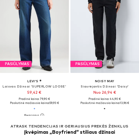
PASIŪLYMAS
PASIŪLYMAS
LEVI'S ®
NOISY MAY
Laisvas Džinsai 'SUPERLOW LOOSE'
Siaurėjantis Džinsai 'Daisy'
59,42 €
Nuo 26,94 €
Pradinė kaina: 79,90 €
Pradinė kaina: 44,90 €
Paskutinė mažiausia kaina:
59,93 €
Paskutinė mažiausia kaina:
13,96 €
ATRASK TENDENCIJAS IR GERIAUSIUS PREKĖS ŽENKLUS
Įkvėpimas „Boyfriend“ stiliaus džinsai