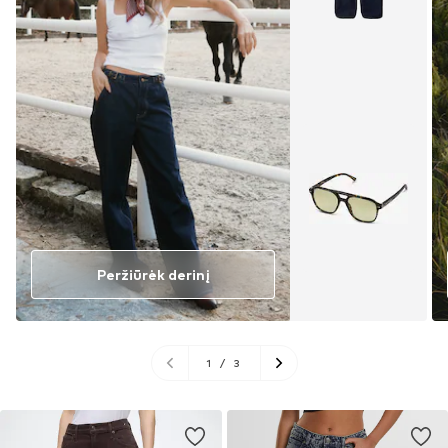
Peržiūrėk derinį
1
/
3