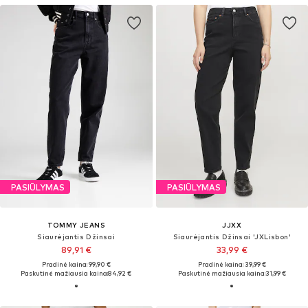
PASIŪLYMAS
PASIŪLYMAS
TOMMY JEANS
JJXX
Siaurėjantis Džinsai
Siaurėjantis Džinsai 'JXLisbon'
89,91 €
33,99 €
Pradinė kaina: 99,90 €
Pradinė kaina: 39,99 €
Paskutinė mažiausia kaina:
84,92 €
Paskutinė mažiausia kaina:
31,99 €