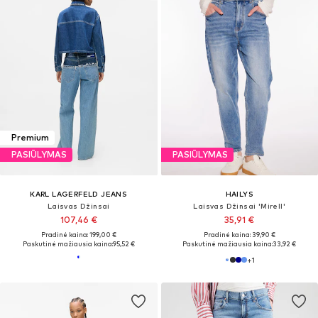
Premium
PASIŪLYMAS
PASIŪLYMAS
KARL LAGERFELD JEANS
HAILYS
Laisvas Džinsai
Laisvas Džinsai 'Mirell'
107,46 €
35,91 €
Pradinė kaina: 199,00 €
Pradinė kaina: 39,90 €
Paskutinė mažiausia kaina:
95,52 €
Paskutinė mažiausia kaina:
33,92 €
+
1