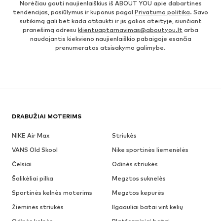
Norėčiau gauti naujienlaiškius iš ABOUT YOU apie dabartines
tendencijas, pasiūlymus ir kuponus pagal
Privatumo politika
. Savo
sutikimą gali bet kada atšaukti ir jis galios ateityje, siunčiant
pranešimą adresu
klientuaptarnavimas@aboutyou.lt
arba
naudojantis kiekvieno naujienlaiškio pabaigoje esančia
prenumeratos atsisakymo galimybe.
DRABUŽIAI MOTERIMS
NIKE Air Max
Striukės
VANS Old Skool
Nike sportinės liemenėlės
Čelsiai
Odinės striukės
Šalikėliai pilka
Megztos suknelės
Sportinės kelnės moterims
Megztos kepurės
Žieminės striukės
Ilgaauliai batai virš kelių