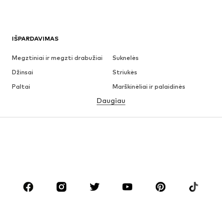
IŠPARDAVIMAS
Megztiniai ir megzti drabužiai
Suknelės
Džinsai
Striukės
Paltai
Marškinėliai ir palaidinės
Daugiau
Kelnės
Apatiniai
Sijonai
Palaidinės ir tunikos
Džemperiai
Švarkai
Maudymosi drabužiai
Kombinezonai
Dideli dydžiai
Drabužiai nėščiosioms
Batai
Sportas
Aksesuarai
Premium
DRABUŽIAI