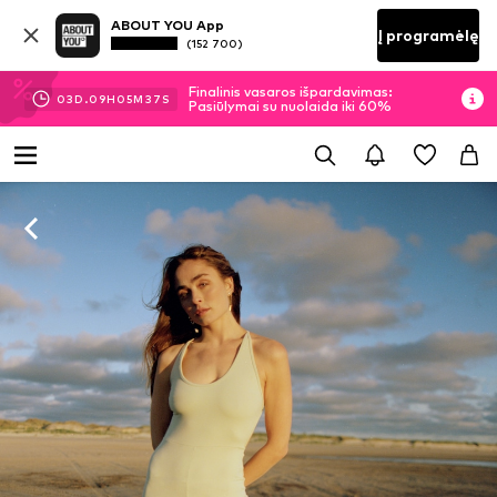
ABOUT YOU App
Į programėlę
(152 700)
Finalinis vasaros išpardavimas:
03
D.
09
H
05
M
36
S
Pasiūlymai su nuolaida iki 60%