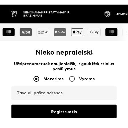
APMOKĖJIMAS PRISTAČIUS
30 DIENŲ 
Nieko nepraleisk!
Užsiprenumeruok naujienlaiškį ir gauk išskirtinius
pasiūlymus
Moterims
Vyrams
Tavo el. pašto adresas
Registruotis