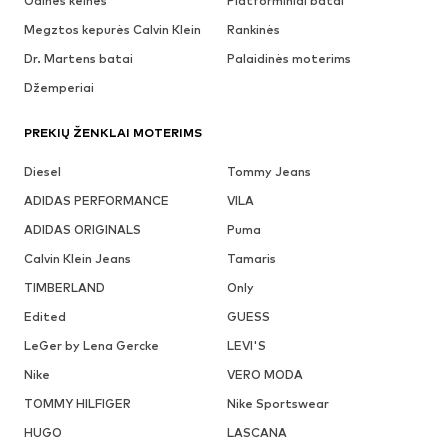
Odinės kelnės
Platforminiai batai
Megztos kepurės Calvin Klein
Rankinės
Dr. Martens batai
Palaidinės moterims
Džemperiai
PREKIŲ ŽENKLAI MOTERIMS
Diesel
Tommy Jeans
ADIDAS PERFORMANCE
VILA
ADIDAS ORIGINALS
Puma
Calvin Klein Jeans
Tamaris
TIMBERLAND
Only
Edited
GUESS
LeGer by Lena Gercke
LEVI'S
Nike
VERO MODA
TOMMY HILFIGER
Nike Sportswear
HUGO
LASCANA