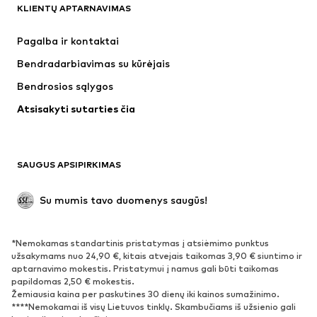
KLIENTŲ APTARNAVIMAS
Naujienos
Šiuo metu paklausu
Suknelės
Džinsai
Pagalba ir kontaktai
Marškinėliai ir palaidinės
Kelnės
Bendradarbiavimas su kūrėjais
Striukės
Megztiniai ir megzti drabužiai
Bendrosios sąlygos
Apatiniai
Palaidinės ir tunikos
Atsisakyti sutarties čia
Paltai
Sijonai
Maudymosi drabužiai
Džemperiai
Švarkai
Kombinezonai
SAUGUS APSIPIRKIMAS
Dideli dydžiai
Drabužiai nėščiosioms
Proginiai
Išskirtiniai
Su mumis tavo duomenys saugūs!
Antrinis panaudojimas
*Nemokamas standartinis pristatymas į atsiėmimo punktus
BATAI
užsakymams nuo 24,90 €, kitais atvejais taikomas 3,90 € siuntimo ir
aptarnavimo mokestis. Pristatymui į namus gali būti taikomas
Naujienos
Šiuo metu paklausu
papildomas 2,50 € mokestis.
Žemiausia kaina per paskutines 30 dienų iki kainos sumažinimo.
Sportbačiai
Aulinukai
****Nemokamai iš visų Lietuvos tinklų. Skambučiams iš užsienio gali
Batai su kulniukais
Auliniai batai